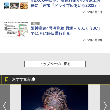
NEXCO中日本、高速料金が40％以上お
着替えテント トイレテント 透けない【換気
得に「速旅『ドライブtoあいち2022』」
通気窓付き】収納袋付き UVカット 防水 防災
コンパクト iimono117 (ブルー)
2022年6月27日
￥3,080
道路
阪神高速4号湾岸線 貝塚～りんくうJCT
で11月に終日通行止め
2022年8月19日
トップページに戻る
おすすめ記事