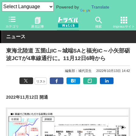
Powered by
Translate
トラベル Watch
旅の方法
クルマ旅
高速道路
カテゴリ
過去記事
検索
Impressサイト
ニュース
東海北陸道 五箇山IC～城端SAと福光IC～小矢部砺
波JCTが4車線通行に。11月12日6時から
編集部：城代亘生
2022年10月13日 14:42
リスト
2022年11月12日 開通