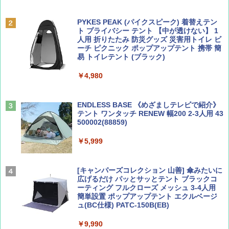
ディズニーファン ２０２６年 ９月号 [雑
地球の歩き方 スター・ウォーズ
誌] (ＤＩＳＮＥＹ ＦＡＮ)
PYKES PEAK (パイクスピーク) 着替えテン
￥2,695
ト プライバシー テント 【中が透けない】 1
￥713
人用 折りたたみ 防災グッズ 災害用トイレ ビ
ーチ ピクニック ポップアップテント 携帯 簡
易 トイレテント (ブラック)
山と溪谷 2026年8月号「南アルプス大全」
僕が見た未来【完全版】
￥4,980
￥1,540
￥0
ENDLESS BASE 《めざましテレビで紹介》
テント ワンタッチ RENEW 幅200 2-3人用 43
500002(88859)
Coyote No.89 特集 星野道夫 夢見る旅
A09 地球の歩き方 イタリア 2026～2027 地
球の歩き方A ヨーロッパ
￥5,999
￥1,540
￥2,479
[キャンパーズコレクション 山善] 傘みたいに
広げるだけ パッとサッとテント ブラックコ
ーティング フルクローズ メッシュ 3-4人用
簡単設置 ポップアップテント エクルベージ
AIRLINE（エアライン）2026年9月号【特
A26 地球の歩き方 チェコ ポーランド スロヴ
ュ(BC仕様) PATC-150B(EB)
集】ボーイング110周年を祝して！
ァキア 2026～2027 地球の歩き方A ヨーロッ
パ
￥9,990
￥1,760