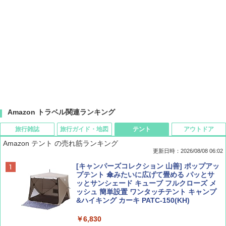
Amazon トラベル関連ランキング
旅行雑誌
旅行ガイド・地図
テント
アウトドア
Amazon テント の売れ筋ランキング
更新日時：2026/08/08 06:02
BE-PAL(ビ-パル) 2026年 9 月号【特別付録:
D40 地球の歩き方 チェンマイ タイ北部の魅
[キャンパーズコレクション 山善] ポップアッ
SOTO ミニマル"旅"財布 ランダム2種】
力的な町 2026～2027 地球の歩き方D アジア
プテント 傘みたいに広げて畳める パッとサ
ッとサンシェード キューブ フルクローズ メ
ッシュ 簡単設置 ワンタッチテント キャンプ
￥1,500
￥2,079
&ハイキング カーキ PATC-150(KH)
￥6,830