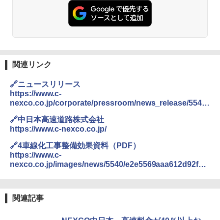
レーム ドーム型 テント
￥14,800
DEWEL パラソル 大型 ビーチ アウトドアパ
ラソル ガーデン サイトシート付 折りたたみ
防水 UVカット 4段階高さ調整 軽量 収納袋付
関連リンク
き
🔗ニュースリリース
￥6,459
https://www.c-
nexco.co.jp/corporate/pressroom/news_release/5540.
html
熊撃退スプレー 熊よけスプレー 熊スプレー
🔗中日本高速道路株式会社
【日本企業販売】超強力クマ対策スプレー 30
https://www.c-nexco.co.jp/
0ml（連続噴射30秒）110ml（連続噴射15
秒）射程5～10m 安全ロック搭載 携帯収納袋
🔗4車線化工事整備効果資料（PDF）
付き ヒグマ・イノシシ対策 自治体・教育機
https://www.c-
関の購入実績 登山・キャンプ・アウトドア・
nexco.co.jp/images/news/5540/e2e5569aaa612d92fe6
防災用品 長期保存可能 緊急時用 日本国内発
d10cd23d7723a.pdf
送
￥3,680
関連記事