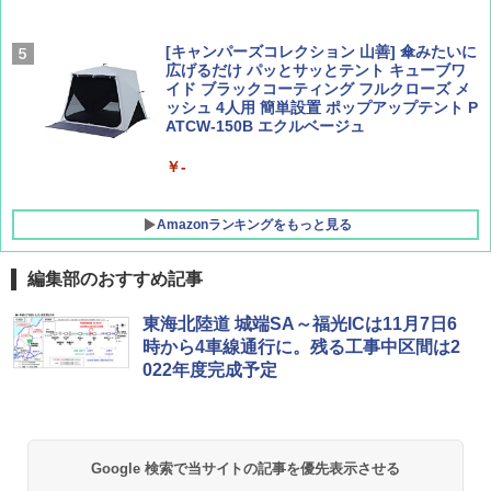
￥2,277
[キャンパーズコレクション 山善] 傘みたいに
広げるだけ パッとサッとテント キューブワ
イド ブラックコーティング フルクローズ メ
ッシュ 4人用 簡単設置 ポップアップテント P
ATCW-150B エクルベージュ
￥-
Amazonランキングをもっと見る
編集部のおすすめ記事
GRANDOOR ステンレス保冷剤 2個セット 2
東海北陸道 城端SA～福光ICは11月7日6
026リニューアル 急速冷凍 空間倍増 衛生的
時から4車線通行に。残る工事中区間は2
コンパクト 保冷力長持ち
022年度完成予定
￥2,980
BUNDOK(バンドック)ソロ ドーム 1 EX BDK
Google 検索で当サイトの記事を優先表示させる
-08EX カーキ ソロキャンプ ポリエステル フ