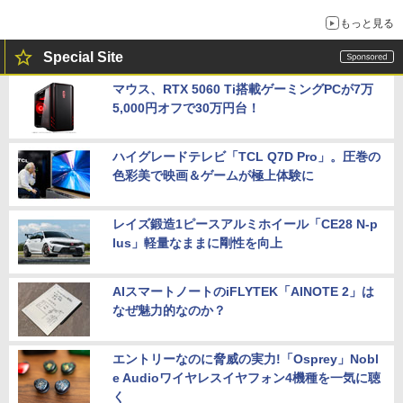
もっと見る
Special Site
マウス、RTX 5060 Ti搭載ゲーミングPCが7万
5,000円オフで30万円台！
ハイグレードテレビ「TCL Q7D Pro」。圧巻の
色彩美で映画＆ゲームが極上体験に
レイズ鍛造1ピースアルミホイール「CE28 N-p
lus」軽量なままに剛性を向上
AIスマートノートのiFLYTEK「AINOTE 2」は
なぜ魅力的なのか？
エントリーなのに脅威の実力!「Osprey」Nobl
e Audioワイヤレスイヤフォン4機種を一気に聴
く