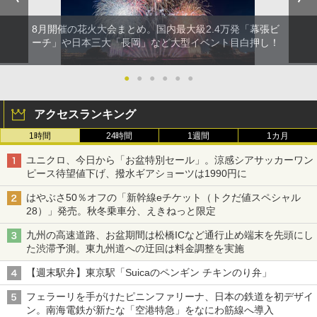
8月開催の花火大会まとめ。国内最大級2.4万発「幕張ビ
ーチ」や日本三大「長岡」など大型イベント目白押し！
●
●
●
●
●
●
アクセスランキング
1時間
24時間
1週間
1カ月
ユニクロ、今日から「お盆特別セール」。涼感シアサッカーワン
ピース待望値下げ、撥水ギアショーツは1990円に
はやぶさ50％オフの「新幹線eチケット（トクだ値スペシャル
28）」発売。秋冬乗車分、えきねっと限定
九州の高速道路、お盆期間は松橋ICなど通行止め端末を先頭にし
た渋滞予測。東九州道への迂回は料金調整を実施
【週末駅弁】東京駅「Suicaのペンギン チキンのり弁」
フェラーリを手がけたピニンファリーナ、日本の鉄道を初デザイ
ン。南海電鉄が新たな「空港特急」をなにわ筋線へ導入