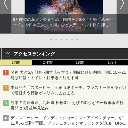
8月開催の花火大会まとめ。国内最大級2.4万発「幕張ビ
ーチ」や日本三大「長岡」など大型イベント目白押し！
●
●
●
●
●
●
アクセスランキング
1時間
24時間
1週間
1カ月
名神 大津SA「びわ湖大花火大会」開催に伴い閉鎖。明日15～21
時は店舗・トイレ・駐車場の利用不可
本日発売「スヌーピー」圧縮収納ポーチ。ファスナー閉めるだけ
で着替えや荷物がスリムにまとまる
熊本の高速道路、九州道 松橋IC～えびのICなどの一般車両通行
再開は8月後半見込み
ディズニーシー「インディ・ジョーンズ・アドベンチャー」が
11月末に運営再開。プロジェクションマッピングを追加、DPA