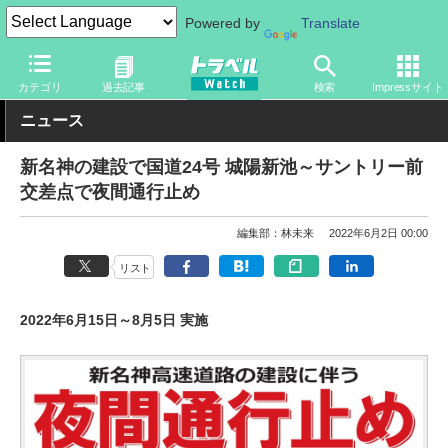
Powered by
Translate
トラベル Watch
企業・政府・官庁
道路
NEXCO
カテゴリ
過去記事
検索
Impressサイト
ニュース
新名神の建設で国道24号 城陽新池～サントリー前
交差点で夜間通行止め
編集部：林未来
2022年6月2日 00:00
リスト
2022年6月15日～8月5日 実施