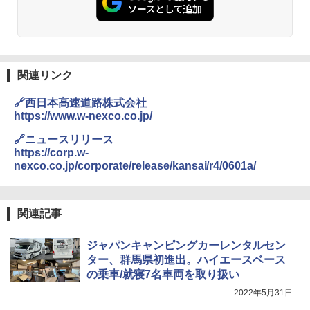
人用 折りたたみ 防災グッズ 災害用トイレ ビ
￥2,980
ーチ ピクニック ポップアップテント 携帯 簡
易 トイレテント (オリーブ)
A26 地球の歩き方 チェコ ポーランド スロヴ
DEWEL パラソル 大型 ビーチ アウトドアパ
￥-
ァキア 2026～2027 地球の歩き方A ヨーロッ
ラソル ガーデン サイトシート付 折りたたみ
パ
防水 UVカット 4段階高さ調整 軽量 収納袋付
関連リンク
き
￥2,277
ENDLESS BASE 《めざましテレビで紹介》
🔗西日本高速道路株式会社
テント ワンタッチ RENEW 幅200 2-3人用 43
￥6,459
https://www.w-nexco.co.jp/
500002(89147)
地球の歩き方 スター・ウォーズ
🔗ニュースリリース
￥5,499
ポインターライト 強力 小型 緑色/赤色/青紫色
https://corp.w-
￥2,695
USB充電式 高精度 超長距離照射 長時間使用
nexco.co.jp/corporate/release/kansai/r4/0601a/
可能 安全ロック付き 高安全性 金属製耐久 コ
[キャンパーズコレクション 山善] 傘みたいに
ンパクト多機能設計 持ち運び便利 アウトド
広げるだけ パッとサッとテント ブラックコ
ア/オフィス/教育現場/展示会用 緑
ーティング フルクローズ メッシュ 3-4人用
関連記事
簡単設置 ポップアップテント エクルベージ
新しい日本地理 地図・統計・移動から読み
￥1,180
ュ(BC仕様) PATC-150B(EB)
解く (講談社現代新書)
ジャパンキャンピングカーレンタルセン
￥8,991
ター、群馬県初進出。ハイエースベース
￥1,540
電動エアーポンプ SUP用 20PSI 電動ポンプ
の乗車/就寝7名車両を取り扱い
ゴムボート 空気入れ 空気抜き 自動停止 過熱
保護 日光可読lcd 7種類ノズル付き
2022年5月31日
Coleman(コールマン) ツーリングドーム/LD
X 2人用 3人用 キャンプ アウトドア フェス