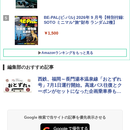
BE-PAL(ビ-パル) 2026年 9 月号【特別付録:
SOTO ミニマル"旅"財布 ランダム2種】
￥1,500
Amazonランキングをもっと見る
編集部のおすすめ記事
D40 地球の歩き方 チェンマイ タイ北部の魅
[キャンパーズコレクション 山善] ポップアッ
BUNDOK(バンドック)ソロ ドーム 1 EX BDK
西鉄、福岡～長門湯本温泉線「おとずれ
力的な町 2026～2027 地球の歩き方D アジア
プテント 傘みたいに広げて畳める パッとサ
-08EX カーキ ソロキャンプ ポリエステル フ
号」7月1日運行開始。高速バス往復とク
ッとサンシェード キューブ フルクローズ メ
レーム テント
ーポンがセットになった企画乗車券も販
ッシュ 簡単設置 ワンタッチテント キャンプ
￥2,079
&ハイキング カーキ PATC-150(KH)
売
￥14,800
￥6,832
A09 地球の歩き方 イタリア 2026～2027 地
GRANDOOR ステンレス保冷剤 2個セット 2
Google 検索で当サイトの記事を優先表示させる
球の歩き方A ヨーロッパ
026リニューアル 急速冷凍 空間倍増 衛生的
PYKES PEAK (パイクスピーク) 着替えテン
コンパクト 保冷力長持ち
ト プライバシー テント 【中が透けない】 1
￥2,479