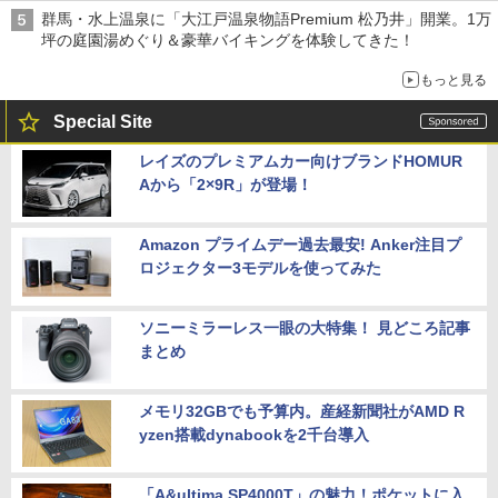
は1500円
群馬・水上温泉に「大江戸温泉物語Premium 松乃井」開業。1万
坪の庭園湯めぐり＆豪華バイキングを体験してきた！
もっと見る
Special Site
レイズのプレミアムカー向けブランドHOMUR
Aから「2×9R」が登場！
Amazon プライムデー過去最安! Anker注目プ
ロジェクター3モデルを使ってみた
ソニーミラーレス一眼の大特集！ 見どころ記事
まとめ
メモリ32GBでも予算内。産経新聞社がAMD R
yzen搭載dynabookを2千台導入
「A&ultima SP4000T」の魅力！ポケットに入