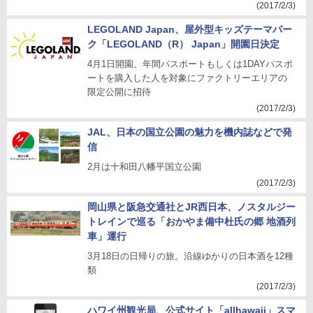
(2017/2/3)
LEGOLAND Japan、屋外型キッズテーマパー
ク「LEGOLAND（R） Japan」開園日決定
4月1日開園。年間パスポートもしくは1DAYパスポ
ートを購入した人を対象にファクトリーエリアの
限定公開に招待
(2017/2/3)
JAL、日本の国立公園の魅力を機内誌などで発
信
2月は十和田八幡平国立公園
(2017/2/3)
岡山県と阪急交通社とJR西日本、ノスタルジー
トレインで巡る「おかやま備中杜氏の郷 地酒列
車」運行
3月18日の日帰りの旅。沿線ゆかりの日本酒を12種
類
(2017/2/3)
ハワイ州観光局、公式サイト「allhawaii」スマ