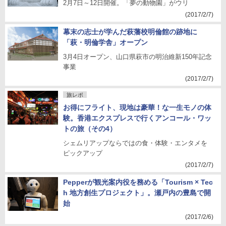
2月7日～12日開催。「夢の動物園」がウリ
(2017/2/7)
幕末の志士が学んだ萩藩校明倫館の跡地に
「萩・明倫学舎」オープン
3月4日オープン、山口県萩市の明治維新150年記念
事業
(2017/2/7)
旅レポ
お得にフライト、現地は豪華！な一生モノの体
験。香港エクスプレスで行くアンコール・ワッ
トの旅（その4）
シェムリアップならではの食・体験・エンタメを
ピックアップ
(2017/2/7)
Pepperが観光案内役を務める「Tourism × Tec
h 地方創生プロジェクト」。瀬戸内の豊島で開
始
(2017/2/6)