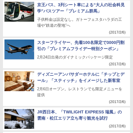
京王バス、3列シート車による“大人の社会科見
学”バスツアー「プレミアム群馬」
子供料金は設定なし。ガトーフェスタハラダの工
場や“鉄道の聖地”へ
(2017/2/6)
スターフライヤー、先着100名限定で3000円割
引の「プレミアムフライデー特別クーポン」
2月24日出発のダイナミックパッケージ限定
(2017/2/6)
ディズニーアンバサダーホテルに「チップとデ
ール」「スティッチ」をイメージした新客室
2月6日オープン。レストランでも限定メニューを
提供
(2017/2/6)
JR西日本、「TWILIGHT EXPRESS 瑞風」の
雲南・松江エリア立ち寄り観光を試行
(2017/2/6)