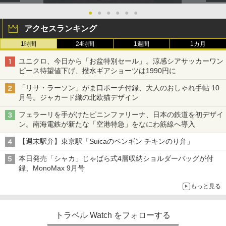
●
●
●
●
●
●
アクセスランキング
1時間
24時間
1週間
1カ月
ユニクロ、今日から「お盆特別セール」。涼感シアサッカーワン
ピース待望値下げ、撥水ギアショーツは1990円に
「リサ・ラーソン」がま口ポーチ付録、大人のおしゃれ手帖 10
月号。ジャカード織の北欧猫デザイン
フェラーリを手がけたピニンファリーナ、日本の鉄道を初デザイ
ン。南海電鉄が新たな「空港特急」をなにわ筋線へ導入
【週末駅弁】東京駅「Suicaのペンギン チキンのり弁」
本日発売「シャカ」じゃばら式4層収納ショルダーバッグが付
録、MonoMax 9月号
もっと見る
トラベル Watch をフォローする