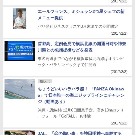
(2017/2/2)
エールフランス、ミシュラン2つ星シェフの新
メニュー提供
パリ発ビジネスクラスで3月末までの期間限定
(2017/2/2)
首都高、定例会見で横浜北線の開通日時や神奈
川県との包括提携などを発表
東名高速までつながる横浜環状北西線はオリンピ
ック・パラリンピックまでに開通
(2017/2/2)
旅レポ
ちょうどいいハラハラ感！ 「PANZA Okinaw
a」で日本唯一の海上ジップラインにチャレン
ジ（動画あり）
沖縄・恩納村に2月6日開業予定。高さ13mのフリ
ーフォール「GoFALL」も体験
(2017/2/2)
JAL、「恋の願い事」を神田明神へ奉納する