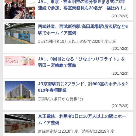
JAL、東京・神田明神の節分祭豆まき式に3年
連続で参加。客室乗務員ら20名が「福は内！」
(2017/2/3)
西武鉄道、西武新宿駅/高田馬場駅/所沢駅など6
駅でホームドア整備
1日に利用者10万人以上の駅で2020年度目途
(2017/2/3)
JAL、9回目となる「ひなまつりフライト」を
羽田～宮崎線で運航
(2017/2/3)
JR京都駅前に2ブランド、計900室のホテルを2
019年春頃開業
京都駅八条口から徒歩2分
(2017/2/3)
京王電鉄、利用者1日に10万人以上の駅にホー
ムドア整備
新線新宿駅は2018年度、渋谷駅は2019年度