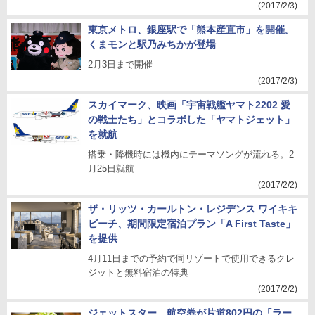
(2017/2/3)
東京メトロ、銀座駅で「熊本産直市」を開催。
くまモンと駅乃みちかが登場
2月3日まで開催
(2017/2/3)
スカイマーク、映画「宇宙戦艦ヤマト2202 愛
の戦士たち」とコラボした「ヤマトジェット」
を就航
搭乗・降機時には機内にテーマソングが流れる。2
月25日就航
(2017/2/2)
ザ・リッツ・カールトン・レジデンス ワイキキ
ビーチ、期間限定宿泊プラン「A First Taste」
を提供
4月11日までの予約で同リゾートで使用できるクレ
ジットと無料宿泊の特典
(2017/2/2)
ジェットスター、航空券が片道802円の「ラー