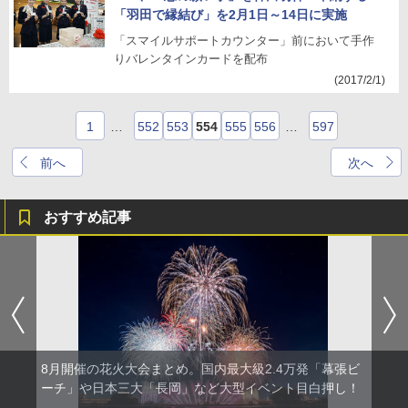
「羽田で縁結び」を2月1日～14日に実施
「スマイルサポートカウンター」前において手作
りバレンタインカードを配布
(2017/2/1)
1
…
552
553
554
555
556
…
597
前へ
次へ
おすすめ記事
8月開催の花火大会まとめ。国内最大級2.4万発「幕張ビ
ーチ」や日本三大「長岡」など大型イベント目白押し！