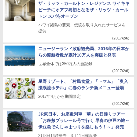
ザ・リッツ・カールトン・レジデンス ワイキキ
ビーチにオアフ島初となるザ・リッツ・カール
トン スパをオープン
ハワイ諸島の要素、伝統を取り入れたサービスを
提供
(2017/2/6)
ニュージーランド政府観光局、2016年の日本か
らの渡航者数が累計10万人を突破と発表
世界全体では350万人の新記録
(2017/2/6)
星野リゾート、「村民食堂」「トマム」「奥入
瀬渓流ホテル」に春のランチ新メニュー登場
2017年4月から期間限定
(2017/2/6)
JR東日本、お座敷列車「華」の日帰りツアー
「お座敷プラレール号で行く 早春の伊豆の旅～
伊豆急でんしゃまつりを楽しもう！～」発売
2月8日14時発売、3月11日横浜発