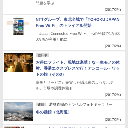
問題を学ぶ
(2017/2/4)
NTTグループ、東北全域で「TOHOKU JAPAN
Free Wi-Fi」のトライアル開始
「Japan Connected-Free Wi-Fi」への登録で1万500
0カ所が利用可能に
(2017/2/4)
旅レポ
お得にフライト、現地は豪華！な一生モノの体
験。香港エクスプレスで行くアンコール・ワッ
トの旅（その3）
食事とサービスが充実した隠れ家のようなホテ
ル。市場や調理体験も
(2017/2/4)
若林直樹のトラベルフォトギャラリー
連載
冬の函館（北海道）
(2017/2/4)