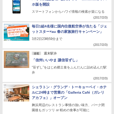
ホ版を開設
スマートフォンからハワイ情報の検索が楽になる
(2017/2/3)
毎日1組4名様に国内往復航空券が当たる「ジェ
ットスター×au 春の家族旅行キャンペーン」
3月2日23時59分まで
(2017/2/3)
週末駅弁
連載
「信州いいやま 謙信笹ずし」
“笹ずし”をはじめ郷土食をふんだんに詰め込んだ駅
弁
(2017/2/3)
シェラトン・グランデ・トーキョーベイ・ホテ
ルに24時まで営業の「Galleria Café（ガレリ
アカフェ）」オープン
舞浜周辺のレストラン事情の強い味方、パーク閉
園後もガッツリ or 軽めの食事が可能に