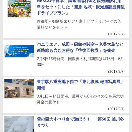
NEXCO中日本、高速道路料金と観光施設利用
料をセットにした「速旅 地域・観光施設提携型
ドライブプラン」
首都圏～御殿場エリアと富士サファリパークの入
園料などをセット
(2017/2/7)
バニラエア、成田～函館や関空～奄美大島など
新路線も含むお得な「往復回数券」を発売
2月8日16時発売、回数券の利用期間は4月6日～6月
30日
(2017/2/7)
東京駅八重洲地下街で「東北復興 報道写真展」
開催
3月1日～14日開催。震災から6年の今の姿を展示や
募金の受付も
(2017/2/7)
雪の巨大すべり台で遊ぼう!! 「第58回 旭川冬
まつり」