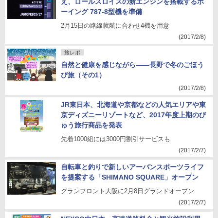
え、ロールスロイスの新エンジンを搭載するボ
ーイング 787-8型機を準備
2月15日の路線就航に合わせ4機を用意
(2017/2/8)
旅レポ
自然と健康を感じながら――長野で冬のごほう
び旅（その1）
(2017/2/8)
JR東日本、北海道や京都などの人気エリアや東
京ディズニーリゾートなど、2017年度上期のび
ゅう旅行商品を発表
先着1000組には3000円割引サービスも
(2017/2/7)
自転車と釣りで新しいアーバンスポーツライフ
を提案する「SHIMANO SQUARE」オープン
グランフロント大阪に2月8日グランドオープン
(2017/2/7)