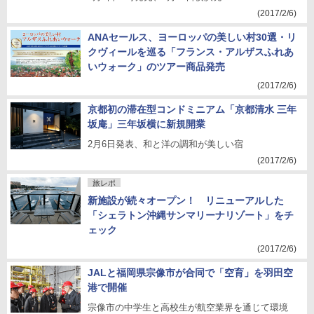
(2017/2/6)
ANAセールス、ヨーロッパの美しい村30選・リ
クヴィールを巡る「フランス・アルザスふれあ
いウォーク」のツアー商品発売
(2017/2/6)
京都初の滞在型コンドミニアム「京都清水 三年
坂庵」三年坂横に新規開業
2月6日発表、和と洋の調和が美しい宿
(2017/2/6)
旅レポ
新施設が続々オープン！ リニューアルした
「シェラトン沖縄サンマリーナリゾート」をチ
ェック
(2017/2/6)
JALと福岡県宗像市が合同で「空育」を羽田空
港で開催
宗像市の中学生と高校生が航空業界を通じて環境