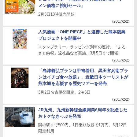
メン価格に挑戦セール」
2月3日18時販売開始
(2017/2/2)
人気漫画「ONE PIECE」と連携した熊本復興
プロジェクトを開催中
スタンプラリー、ラッピング列車の運行、「ふる
さと納税」返礼品など実施、3月5日まで開催
(2017/2/2)
「島津義弘プランは甲冑着用、黒田官兵衛プラ
ンはイチゴ食べ放題」、近畿日本ツーリストが
熊本城を応援する歴史ツアーを発売
3月2日名古屋発限定、2泊3日
(2017/2/2)
JR九州、九州新幹線全線開業6周年を記念した
おトクなきっぷを発売
隣の駅まで500円、1日乗り放題で1万円。3月12日
限定利用