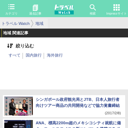
カテゴリ
過去記事
検索
Impressサイト
トラベル Watch
地域
地域 関連記事
絞り込む
すべて
国内旅行
海外旅行
シンガポール政府観光局とJTB、日本人旅行者
向けツアー商品の共同開発などで協力覚書締結
(2017/2/8)
ANA、標高2200m超のメキシコシティ就航に備