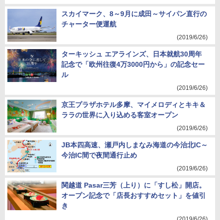
スカイマーク、8～9月に成田～サイパン直行の
チャーター便運航
(2019/6/26)
ターキッシュ エアラインズ、日本就航30周年
記念で「欧州往復4万3000円から」の記念セー
ル
(2019/6/26)
京王プラザホテル多摩、マイメロディとキキ＆
ララの世界に入り込める客室オープン
(2019/6/26)
JB本四高速、瀬戸内しまなみ海道の今治北IC～
今治IC間で夜間通行止め
(2019/6/26)
関越道 Pasar三芳（上り）に「すし松」開店。
オープン記念で「店長おすすめセット」を値引
き
(2019/6/26)