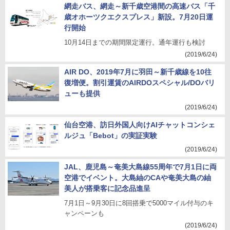
網走バス、網走～新千歳空港間の高速バス「千
歳オホーツクエクスプレス」新設。7月20日運
行開始
10月14日までの期間限定運行。通年運行も検討
(2019/6/24)
AIR DO、2019年7月に羽田～新千歳線を10往
復増便。割引運賃のAIRDOスペシャル/DOバリ
ューも提供
(2019/6/24)
仙台空港、訪日外国人向けAIチャットコンシェ
ルジュ「Bebot」の実証実験
(2019/6/24)
JAL、鹿児島～奄美大島線55周年で7月1日に両
空港でイベント。大島紬のCAや奄美大島の紬
美人が搭乗客に記念品進呈
7月1日～9月30日に8回搭乗で5000マイル付与のキ
ャンペーンも
(2019/6/24)