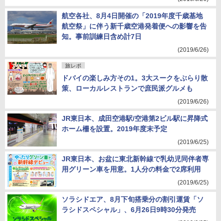
航空各社、8月4日開催の「2019年度千歳基地
航空祭」に伴う新千歳空港発着便への影響を告
知。事前訓練日含め計7日
(2019/6/26)
旅レポ
ドバイの楽しみ方その1。3大スークをぶらり散
策、ローカルレストランで庶民派グルメも
(2019/6/26)
JR東日本、成田空港駅/空港第2ビル駅に昇降式
ホーム柵を設置。2019年度末予定
(2019/6/25)
JR東日本、お盆に東北新幹線で乳幼児同伴者専
用グリーン車を用意。1人分の料金で2席利用
(2019/6/25)
ソラシドエア、8月下旬搭乗分の割引運賃「ソ
ラシドスペシャル」、6月26日9時30分発売