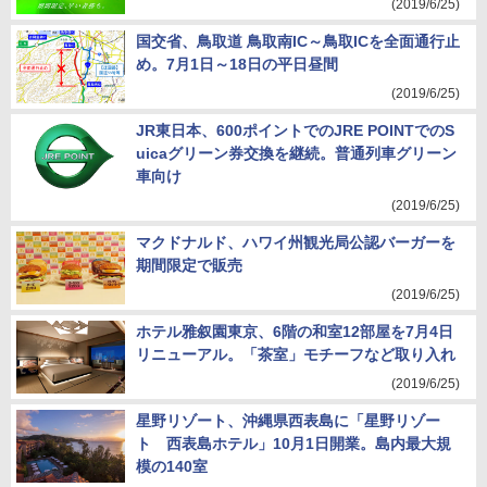
(2019/6/25)
国交省、鳥取道 鳥取南IC～鳥取ICを全面通行止
め。7月1日～18日の平日昼間
(2019/6/25)
JR東日本、600ポイントでのJRE POINTでのS
uicaグリーン券交換を継続。普通列車グリーン
車向け
(2019/6/25)
マクドナルド、ハワイ州観光局公認バーガーを
期間限定で販売
(2019/6/25)
ホテル雅叙園東京、6階の和室12部屋を7月4日
リニューアル。「茶室」モチーフなど取り入れ
(2019/6/25)
星野リゾート、沖縄県西表島に「星野リゾー
ト 西表島ホテル」10月1日開業。島内最大規
模の140室