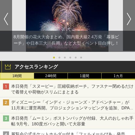
8月開催の花火大会まとめ。国内最大級2.4万発「幕張ビ
ーチ」や日本三大「長岡」など大型イベント目白押し！
●
●
●
●
●
●
アクセスランキング
1時間
24時間
1週間
1カ月
本日発売「スヌーピー」圧縮収納ポーチ。ファスナー閉めるだけ
で着替えや荷物がスリムにまとまる
ディズニーシー「インディ・ジョーンズ・アドベンチャー」が
11月末に運営再開。プロジェクションマッピングを追加、DPA
は1500円
本日発売「ムーミン」ボストンバッグが付録、大人のおしゃれ手
帖 9月号。180度ガバッと開いて大容量
展覧会公式チケットホルダー付き「フェルメールぴあ」発売。