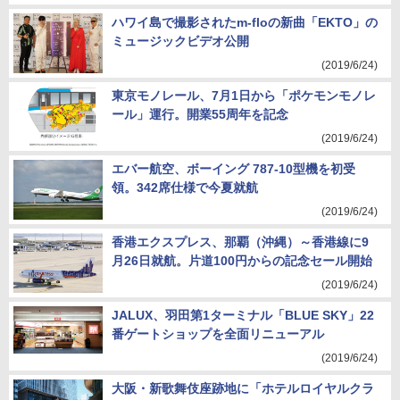
ハワイ島で撮影されたm-floの新曲「EKTO」の
ミュージックビデオ公開
(2019/6/24)
東京モノレール、7月1日から「ポケモンモノレ
ール」運行。開業55周年を記念
(2019/6/24)
エバー航空、ボーイング 787-10型機を初受
領。342席仕様で今夏就航
(2019/6/24)
香港エクスプレス、那覇（沖縄）～香港線に9
月26日就航。片道100円からの記念セール開始
(2019/6/24)
JALUX、羽田第1ターミナル「BLUE SKY」22
番ゲートショップを全面リニューアル
(2019/6/24)
大阪・新歌舞伎座跡地に「ホテルロイヤルクラ