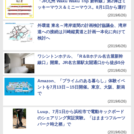
「JR九州 Waku Waku Trip 新幹線」第2弾はミ
ッキーマウス＆ミニーマウス。8月1日から運行
(2019/6/26)
外環道 東名～湾岸道間の計画検討協議会、湾岸
道への接続は川崎縦貫道と計画一本化に向けて
検討へ
(2019/6/26)
ワシントンホテル、「R＆Bホテル名古屋新幹
線口」開業。JR名古屋駅太閤通口から徒歩5分
(2019/6/26)
Amazon、「プライムのある暮らし」体験イベ
ントを7月13日～15日開催。東京、大阪、新潟
で
(2019/6/26)
Luup、7月1日から浜松市で電動キックボード
のシェアリング実証実験。「はままつフルーツ
パーク時之栖」で
(2019/6/26)