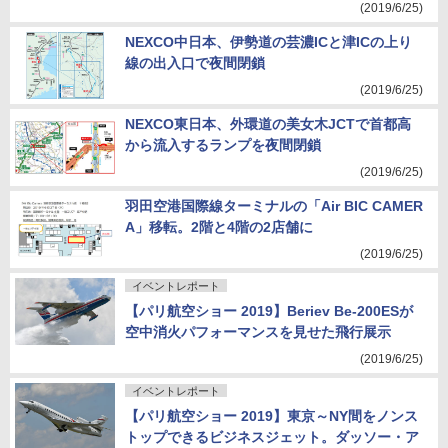
(2019/6/25)
NEXCO中日本、伊勢道の芸濃ICと津ICの上り
線の出入口で夜間閉鎖
(2019/6/25)
NEXCO東日本、外環道の美女木JCTで首都高
から流入するランプを夜間閉鎖
(2019/6/25)
羽田空港国際線ターミナルの「Air BIC CAMER
A」移転。2階と4階の2店舗に
(2019/6/25)
イベントレポート
【パリ航空ショー 2019】Beriev Be-200ESが
空中消火パフォーマンスを見せた飛行展示
(2019/6/25)
イベントレポート
【パリ航空ショー 2019】東京～NY間をノンス
トップできるビジネスジェット。ダッソー・ア