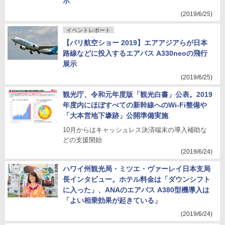
示
(2019/6/25)
イベントレポート
【パリ航空ショー 2019】エアアジアらが日本
路線などに投入するエアバス A330neoの飛行
展示
(2019/6/25)
観光庁、令和元年度版「観光白書」公表。2019
年度内にほぼすべての新幹線へのWi-Fi整備や
「大本営地下壕跡」公開準備実施
10月からはキャッシュレス決済端末の導入補助な
どの支援開始
(2019/6/24)
ハワイ州観光局・ミツエ・ヴァーレイ日本支局
長インタビュー。ホテル料金は「ダウンシフト
に入った」、ANAのエアバス A380型機導入は
「よい相乗効果が起きている」
(2019/6/24)