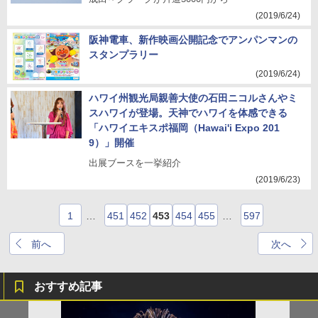
(2019/6/24)
阪神電車、新作映画公開記念でアンパンマンの
スタンプラリー
(2019/6/24)
ハワイ州観光局親善大使の石田ニコルさんやミ
スハワイが登場。天神でハワイを体感できる
「ハワイエキスポ福岡（Hawai'i Expo 201
9）」開催
出展ブースを一挙紹介
(2019/6/23)
1
…
451
452
453
454
455
…
597
前へ
次へ
おすすめ記事