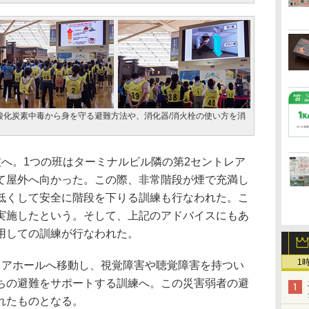
酸化炭素中毒から身を守る避難方法や、消化器/消火栓の使い方を消
へ。1つの班はターミナルビル隣の第2セントレア
て屋外へ向かった。この際、非常階段が煙で充満し
低くして安全に階段を下りる訓練も行なわれた。こ
実施したという。そして、上記のアドバイスにもあ
用しての訓練が行なわれた。
1
アホールへ移動し、視覚障害や聴覚障害を持つい
ちの避難をサポートする訓練へ。この災害弱者の避
れたものとなる。