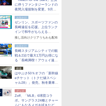
た
に伴うファンタジーランドの
夜間入場規制を変更。9月か
ら18時50分～20時ごろに
お出かけ
ゼンリン、スポーツファンの
長崎遠征を応援。上位ランク
インで和牛がもらえる
「GO！GO！長崎スタンプラ
推し活向けクリアうちわも配布
リー」
お出かけ
長崎スタジアムシティでの観
戦＆2泊で最大1万円お得にな
る「長崎満喫！アウェイ遠征
応援キャンペーン」
鉄道
はやぶさ50％オフの「新幹線
eチケット（トクだ値スペシ
ャル28）」発売。秋冬乗車
分、えきねっと限定
グッズ
Zoff、「MLB」6球団コラ
ボ。サングラス24種とチャー
ムにもなるメガネ拭きなど雑