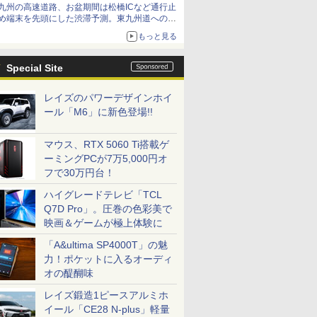
九州の高速道路、お盆期間は松橋ICなど通行止
め端末を先頭にした渋滞予測。東九州道への迂
回は料金調整を実施
もっと見る
Special Site
レイズのパワーデザインホイ
ール「M6」に新色登場!!
マウス、RTX 5060 Ti搭載ゲ
ーミングPCが7万5,000円オ
フで30万円台！
ハイグレードテレビ「TCL
Q7D Pro」。圧巻の色彩美で
映画＆ゲームが極上体験に
「A&ultima SP4000T」の魅
力！ポケットに入るオーディ
オの醍醐味
レイズ鍛造1ピースアルミホ
イール「CE28 N-plus」軽量