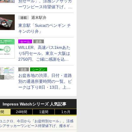
別セール」。涼感シアサッカ
ーワンピース待望値下げ、撥
水ギアショーツは1990円に
週末駅弁
連載
東京駅「Suicaのペンギン チ
キンのり弁」
セール
道路
WILLER、高速バス1kmあた
り5円セール。東京～大阪は
2750円、ご縁に感謝を込め
た20周年記念キャンペーン
道路
シーズン
お盆各地の渋滞、日付・道路
別の通過所要時間の一覧。ピ
ークは下り8日・13日、上り
14日・15日
Impress Watchシリーズ 人気記事
時間
24時間
1週間
1カ月
ユニクロ、今日から「お盆特別セール」。涼感
シアサッカーワンピース待望値下げ、撥水ギア
ショーツは1990円に