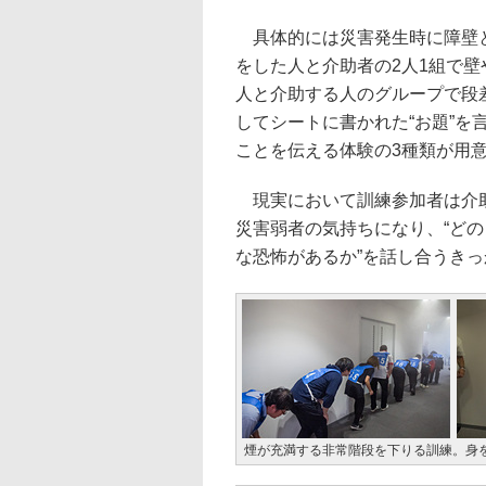
具体的には災害発生時に障壁と
をした人と介助者の2人1組で
人と介助する人のグループで段
してシートに書かれた“お題”
ことを伝える体験の3種類が用
現実において訓練参加者は介助
災害弱者の気持ちになり、“どの
な恐怖があるか”を話し合うき
煙が充満する非常階段を下りる訓練。身