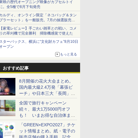
東映の歴代オープニング映像がカプセルトイ
に。全5種で8月下旬発売
カルディ、オンライン限定「ネコバッグ＆タン
ブラーセット」を一般販売。7月の抽選販売の
当選無効分
【家電レビュー】手ごわい雑草との戦い、コメ
リの草刈機で完全勝利 掃除機感覚で使えた
スターバックス、横浜に“文化財カフェ”8月10日
オープン
もっと見る
おすすめ記事
8月開催の花火大会まとめ。
国内最大級2.4万発「幕張ビ
ーチ」や日本三大「長岡」な
ど大型イベント目白押し！
全国で旅行キャンペーン
続々、最大1万5000円オフ
も！ いまお得な自治体まと
め
「GREEN×EXPO2027」チケ
ット情報まとめ。紙・電子の
販売店舗や購入手順、記念チ