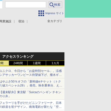
Impress サイト
全カテゴリ
商業施設
宿泊
アクセスランキング
時間
24時間
1週間
1カ月
ユニクロ、今日から「お盆特別セール」。涼感
シアサッカーワンピース待望値下げ、撥水ギア
ショーツは1990円に
はやぶさ50％オフの「新幹線eチケット（トク
だ値スペシャル28）」発売。秋冬乗車分、えき
ねっと限定
【週末駅弁】東京駅「Suicaのペンギン チキン
のり弁」
フェラーリを手がけたピニンファリーナ、日本
の鉄道を初デザイン。南海電鉄が新たな「空港
特急」をなにわ筋線へ導入