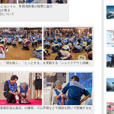
スにセントレ
常滑消防署が指導に協力
名が集ま
応について
く」「頭を低く」「じっとする」を実践する「シェイクアウト訓練」
「直接圧迫止血法」の練習。ゴム手袋などで感染を防いで実施するな