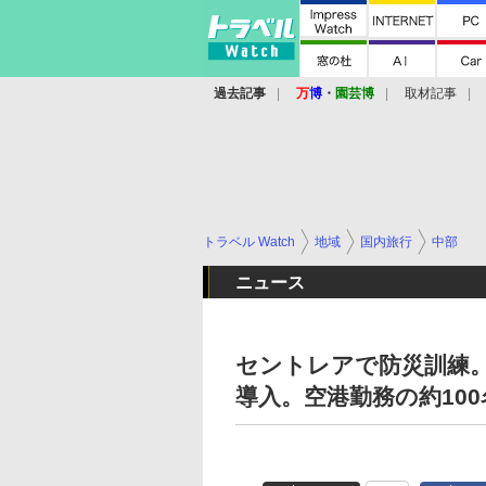
過去記事
万
博
・
園芸博
取材記事
トラベル Watch
地域
国内旅行
中部
ニュース
セントレアで防災訓練
導入。空港勤務の約10