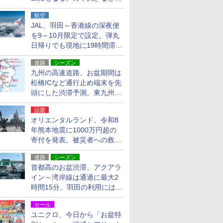
貨24種
航空
JAL、羽田～香港線の深夜便
を9～10月限定で設定。弾丸
日帰りでも現地に19時間滞在
できる
道路
シーズン
九州の高速道路、お盆期間は
松橋ICなど通行止め端末を先
頭にした渋滞予測。東九州道
への迂回は料金調整を実施
話題
オリエンタルランド、令和8
年熊本地震に1000万円超の
寄付を発表。被災者への救援
活動・復旧支援
道路
シーズン
首都高のお盆渋滞、アクアラ
イン～湾岸線は通過に最大2
時間15分。羽田の利用には
「空港西出口」の利用検討を
セール
ユニクロ、今日から「お盆特