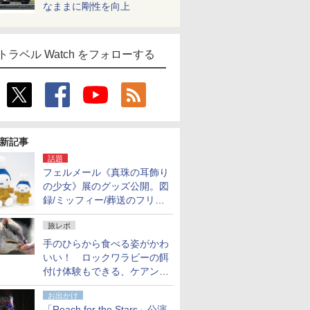
なままに剛性を向上
トラベル Watch をフォローする
新記事
話題
フェルメール《真珠の耳飾り
の少女》展のグッズ公開。図
録/ミッフィー/葬送のフリー
レンほか、注目ブランドコラ
旅レポ
ボが実現
手のひらから食べる姿がかわ
いい！ ロックワラビーの餌
付け体験もできる、ケアンズ
でアサートン高原の日本語ガ
お出かけ
イド付きツアーに参加してみ
「Reach for the Stars」公演