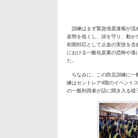
訓練はまず緊急地震速報が流れ
姿勢を低くし、頭を守り、動か
初期対応として止血の実技を含
における一酸化炭素の恐怖や逃
た。
ちなみに、この防災訓練に一般
練はセントレア4階のイベント
の一般利用者が話に聞き入る様