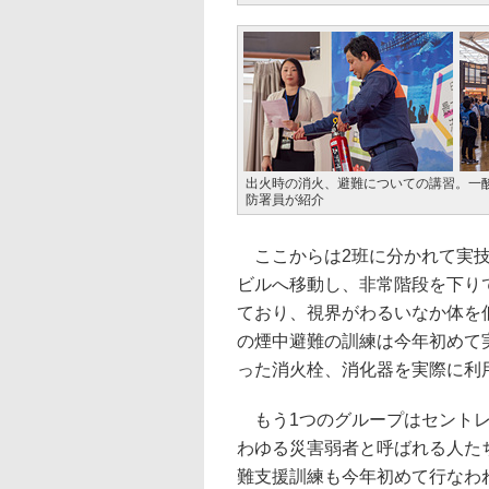
出火時の消火、避難についての講習。一
防署員が紹介
ここからは2班に分かれて実技
ビルへ移動し、非常階段を下り
ており、視界がわるいなか体を
の煙中避難の訓練は今年初めて
った消火栓、消化器を実際に利
もう1つのグループはセントレ
わゆる災害弱者と呼ばれる人た
難支援訓練も今年初めて行なわ