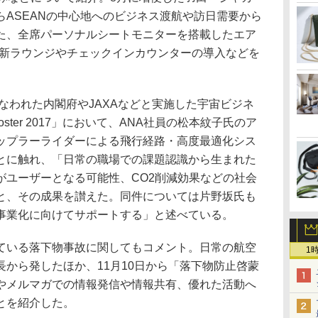
ASEANの中心地へのビジネス渡航や訪日需要から
た、全席パーソナルシートモニターを搭載したエア
千歳の新ラウンジやチェックインカウンターの導入などを
なわれた内閣府やJAXAなどと実施した宇宙ビジネ
ster 2017」において、ANA社員の松本紋子氏のア
ップラーライダーによる飛行経路・高度最適化シス
とに触れ、「日常の職場での課題認識から生まれた
がユーザーとなる可能性、CO2削減効果などの社会
と、その成果を讃えた。同件については片野坂氏も
事業化に向けてサポートする」と述べている。
いる落下物事故に関してもコメント。日常の航空
1
から発したほか、11月10日から「落下物防止啓蒙
やメルマガでの情報発信や情報共有、優れた活動へ
とを紹介した。