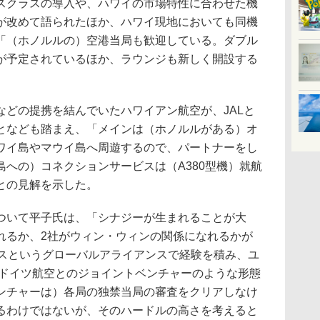
スクラスの導入や、ハワイの市場特性に合わせた機
が改めて語られたほか、ハワイ現地においても同機
「（ホノルルの）空港当局も歓迎している。ダブル
が予定されているほか、ラウンジも新しく開設する
。
どの提携を結んでいたハワイアン航空が、JALと
となども踏まえ、「メインは（ホノルルがある）オ
ワイ島やマウイ島へ周遊するので、パートナーをし
への）コネクションサービスは（A380型機）就航
との見解を示した。
いて平子氏は、「シナジーが生まれることが大
れるか、2社がウィン・ウィンの関係になれるかが
ンスというグローバルアライアンスで経験を積み、ユ
 ドイツ航空とのジョイントベンチャーのような形態
ンチャーは）各局の独禁当局の審査をクリアしなけ
るわけではないが、そのハードルの高さを考えると