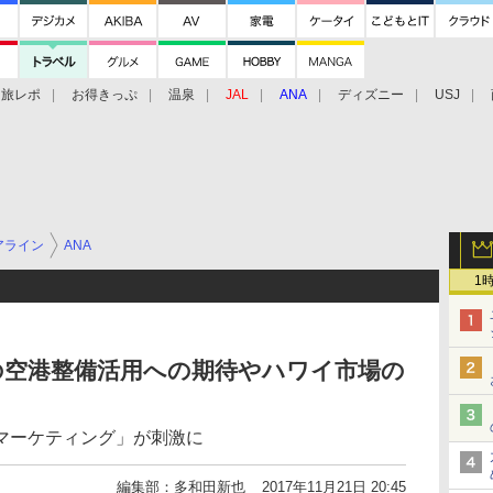
旅レポ
お得きっぷ
温泉
JAL
ANA
ディズニー
USJ
アライン
ANA
1
の空港整備活用への期待やハワイ市場の
マーケティング」が刺激に
編集部：多和田新也
2017年11月21日 20:45