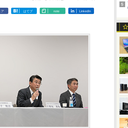
ェア
はてブ
note
LinkedIn