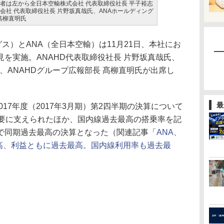
席者は左から全日本空輸株式会社 代表取締役社長 平子裕志
会社 代表取締役社長 片野坂真哉氏、ANAホールディング
髙柳直明氏
グス）とANA（全日本空輸）は11月21日、本社にお
を実施。ANAHD代表取締役社長 片野坂真哉氏、
氏、ANAHDグループ広報部長 髙柳直明氏が出席し
最
17年度（2017年3月期）第2四半期の決算について
需要に支えられたほか、国内線過去最高の搭乗率を記
で同期過去最高の決算となった（関連記事「
ANA、
上高、利益ともに過去最高。国内線利用率も過去最