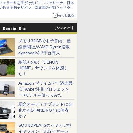
フェラーリを手がけたピニンファリーナ、日本
の鉄道を初デザイン。南海電鉄が新たな「空港
特急」をなにわ筋線へ導入
もっと見る
Special Site
メモリ32GBでも予算内。産
経新聞社がAMD Ryzen搭載
dynabookを2千台導入
鳥肌ものの「DENON
HOME」サウンドを体感し
た！
Amazon プライムデー過去最
安! Anker注目プロジェクタ
ー3モデルを使ってみた
総合オーディオブランドに進
化するSHANLINGとは何者
か？
SOUNDPEATSのイヤカフ型
イヤフォン「UU2イヤーカ