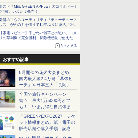
1,500円から受付
ミスド「Mrs. GREEN APPLE」のコラボドーナ
ツ4種、いよいよ発売！
老舗のマウスユーティリティ「チューチューマ
ウス」がAIの力を借りて15年ぶりに復活／64bit
化、Windows 10/11、「Chrome」も走り回
【家電レビュー】手ごわい雑草との戦い、コメ
る。復活記念で2026年末まで500円
リの草刈機で完全勝利 掃除機感覚で使えた
もっと見る
おすすめ記事
8月開催の花火大会まとめ。
国内最大級2.4万発「幕張ビ
ーチ」や日本三大「長岡」な
ど大型イベント目白押し！
全国で旅行キャンペーン
続々、最大1万5000円オフ
も！ いまお得な自治体まと
め
「GREEN×EXPO2027」チケ
ット情報まとめ。紙・電子の
販売店舗や購入手順、記念チ
ケットも解説