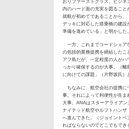
おりファーストクラス、ビジネ
内のハード面の充実を図ること
就航が初めてであることから、
デッキに対応した搭乗橋の建設
準備を進めている」と明かした
一方、これまでコードシェアな
の包括的業務提携を締結したこ
アフ島だが、一定程度の人がハ
っかり確保するのが大事。（離島
に向けての課題」（片野坂氏）
ちなみに、航空会社の提携につ
事。それによって利便性が生ま
大事。ANAはスターアライア
ナイテッド航空やルフトハンザ
へ進んできた。（ジョイントベ
ればならないのでどこでもでき