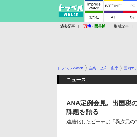
過去記事
万
博
・
園芸博
取材記事
トラベル Watch
企業・政府・官庁
国内エ
ニュース
ANA定例会見。出国税
課題を語る
連結化したピーチは「異次元の