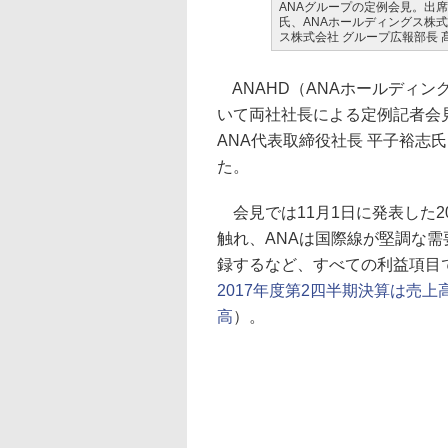
ANAグループの定例会見。出
氏、ANAホールディングス株式
ス株式会社 グループ広報部長 
ANAHD（ANAホールディン
いて両社社長による定例記者会見
ANA代表取締役社長 平子裕志
た。
会見では11月1日に発表した20
触れ、ANAは国際線が堅調な
録するなど、すべての利益項目
2017年度第2四半期決算は売
高
）。