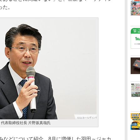
った。
 代表取締役社長 片野坂真哉氏
みなどについて紹介。8月に増便した羽田～ジャカ