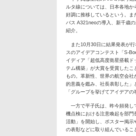
ルタ線については、日本各地から
好調に推移しているという。ま
バス A321neoの導入、新
紹介。
また10月30日に結果発表が行
スのアイデアコンテスト「S-Boo
イディア「超低高度衛星搭載ド
テム構築」が大賞を受賞したこ
もの。革新性、世界の航空会社
的意義を鑑み、社長表彰した」
「グループを挙げてアイデアの
一方で平子氏は、昨今頻発して
機点検における注意喚起を部門長
活動」を開始し、ポスター掲示
の表彰などに取り組んでいるこ