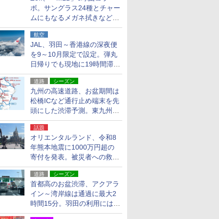
ボ。サングラス24種とチャー
ムにもなるメガネ拭きなど雑
貨24種
航空
JAL、羽田～香港線の深夜便
を9～10月限定で設定。弾丸
日帰りでも現地に19時間滞在
できる
道路
シーズン
九州の高速道路、お盆期間は
松橋ICなど通行止め端末を先
頭にした渋滞予測。東九州道
への迂回は料金調整を実施
話題
オリエンタルランド、令和8
年熊本地震に1000万円超の
寄付を発表。被災者への救援
活動・復旧支援
道路
シーズン
首都高のお盆渋滞、アクアラ
イン～湾岸線は通過に最大2
時間15分。羽田の利用には
「空港西出口」の利用検討を