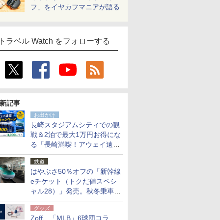
フ」をイヤカフマニアが語る
トラベル Watch をフォローする
新記事
お出かけ
長崎スタジアムシティでの観
戦＆2泊で最大1万円お得にな
る「長崎満喫！アウェイ遠征
応援キャンペーン」
鉄道
はやぶさ50％オフの「新幹線
eチケット（トクだ値スペシ
ャル28）」発売。秋冬乗車
分、えきねっと限定
グッズ
Zoff、「MLB」6球団コラ