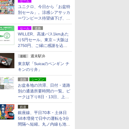
セール
ユニクロ、今日から「お盆特
別セール」。涼感シアサッカ
ーワンピース待望値下げ、撥
水ギアショーツは1990円に
セール
道路
WILLER、高速バス1kmあた
り5円セール。東京～大阪は
2750円、ご縁に感謝を込め
た20周年記念キャンペーン
週末駅弁
連載
東京駅「Suicaのペンギン チ
キンのり弁」
道路
シーズン
お盆各地の渋滞、日付・道路
別の通過所要時間の一覧。ピ
ークは下り8日・13日、上り
14日・15日
鉄道
銀座線、平日70本・土休日
58本増発で日中の運転を3分
間隔へ短縮。丸ノ内線も池袋