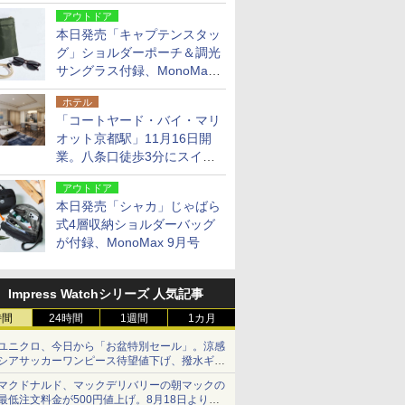
～中野坂上を4分間隔に
アウトドア
本日発売「キャプテンスタッ
グ」ショルダーポーチ＆調光
サングラス付録、MonoMax
9月号増刊
ホテル
「コートヤード・バイ・マリ
オット京都駅」11月16日開
業。八条口徒歩3分にスイー
ト含む全270室、ダイニング
アウトドア
も併設
本日発売「シャカ」じゃばら
式4層収納ショルダーバッグ
が付録、MonoMax 9月号
Impress Watchシリーズ 人気記事
時間
24時間
1週間
1カ月
ユニクロ、今日から「お盆特別セール」。涼感
シアサッカーワンピース待望値下げ、撥水ギア
ショーツは1990円に
マクドナルド、マックデリバリーの朝マックの
最低注文料金が500円値上げ。8月18日より