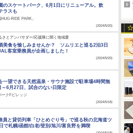
園のスケートパーク、6月1日にリニューアル。飲
テラスも
UG-RIDE PARK」
(2024/5/20)
ふるさとアンバサダー/応援隊に聞く地域愛
酒美食を愉しみませんか？ ソムリエと巡る2泊3日
JAL客室乗務員が企画しました！
(2024/5/20)
を一望できる天然温泉・サウナ施設で駐車場4時間無
日～6月27日、試合のない日限定
パークFビレッジ
(2024/5/18)
乗務員と貸切列車「ひとめぐり号」で巡る秋の北海道ツ
日で札幌/函館/白老/登別/旭川/富良野を満喫
(2024/5/18)