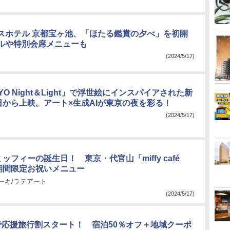
スホテル 京都宝ヶ池、「ほたる鑑賞の夕べ」を初開
ルや特別会席メニューも
(2024/5/17)
YO Night＆Light」で浮世絵にインスパイアされた新
8日から上映。アート×生成AIが東京の夜を彩る！
(2024/5/17)
ミッフィーの誕生日！ 東京・代官山「miffy café
で期間限定お祝いメニュー
ーキ/ラテアート
(2024/5/17)
で応援旅行割スタート！ 宿泊50％オフ＋地域クーポ