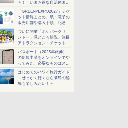
も！ いまお得な自治体まと
め
「GREEN×EXPO2027」チケ
ット情報まとめ。紙・電子の
販売店舗や購入手順、記念チ
ケットも解説
ついに開業「ポケパーク カ
ントー」見どころ解説。注目
アトラクション・チケット手
配・来場前に必要な準備は？
パスポート（2025年旅券）
の新規申請をオンラインでや
ってみた。必要なものはスマ
ホとマイナカードのみ
はじめてのハワイ旅行ガイド
～せっかく行くなら隣島の秘
境も楽しみたい！～