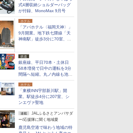
式4層収納ショルダーバッグ
が付録、MonoMax 9月号
ホテル
「アパホテル〈福岡天神〉」
9月開業。地下鉄七隈線「天
神南駅」徒歩3分に70室、エ
リア初の直営店
鉄道
銀座線、平日70本・土休日
58本増発で日中の運転を3分
間隔へ短縮。丸ノ内線も池袋
～中野坂上を4分間隔に
ホテル
「東横INN宇部新川駅」開
業。駅徒歩4分に207室、シ
ンエヴァ聖地
JALふるさとアンバサダ
連載
ー/応援隊に聞く地域愛
鹿児島空港で味わう地域の特