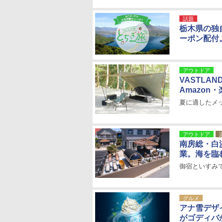
話題
栃木県の独自
ーポン配付。
アウトドア
VASTL
Amazon
夏に適したメ
アウトドア
南房総・白浜
業。海を臨
御宿といすみ
グルメ
アナ雪デザ
がゴディバ