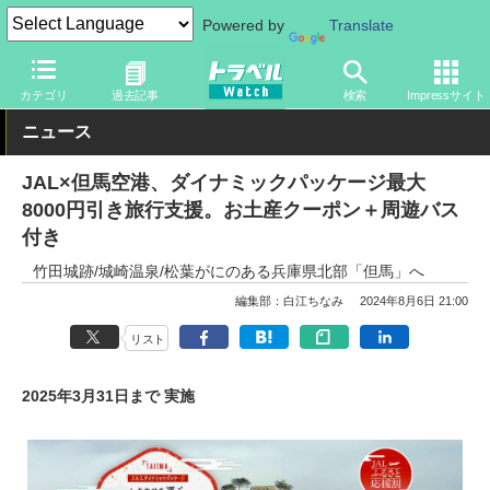
Powered by
Translate
トラベル Watch
地域
国内旅行
兵庫
カテゴリ
過去記事
検索
Impressサイト
ニュース
JAL×但馬空港、ダイナミックパッケージ最大
8000円引き旅行支援。お土産クーポン＋周遊バス
付き
竹田城跡/城崎温泉/松葉がにのある兵庫県北部「但馬」へ
編集部：白江ちなみ
2024年8月6日 21:00
リスト
2025年3月31日まで 実施