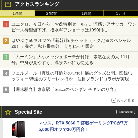
アクセスランキング
1時間
24時間
1週間
1カ月
ユニクロ、今日から「お盆特別セール」。涼感シアサッカーワン
ピース待望値下げ、撥水ギアショーツは1990円に
はやぶさ50％オフの「新幹線eチケット（トクだ値スペシャル
28）」発売。秋冬乗車分、えきねっと限定
「ムーミン」大小メッシュポーチが付録、素敵なあの人 11月
号。中身が見やすく、温泉スパにも使える
フェルメール《真珠の耳飾りの少女》展のグッズ公開。図録/ミ
ッフィー/葬送のフリーレンほか、注目ブランドコラボが実現
【週末駅弁】東京駅「Suicaのペンギン チキンのり弁」
もっと見る
Special Site
マウス、RTX 5060 Ti搭載ゲーミングPCが7万
5,000円オフで30万円台！