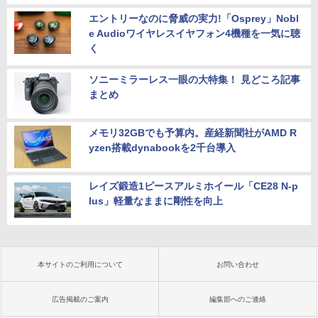
エントリーなのに脅威の実力!「Osprey」Nobl
e Audioワイヤレスイヤフォン4機種を一気に聴
く
ソニーミラーレス一眼の大特集！ 見どころ記事
まとめ
メモリ32GBでも予算内。産経新聞社がAMD R
yzen搭載dynabookを2千台導入
レイズ鍛造1ピースアルミホイール「CE28 N-p
lus」軽量なままに剛性を向上
本サイトのご利用について
お問い合わせ
広告掲載のご案内
編集部へのご連絡