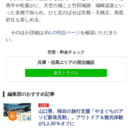
馬牛や松葉がに、天空の城こと竹田城跡、城崎温泉とい
った名物で知られ、ひと足のばせば京都・天橋立、鳥取
砂丘も楽しめる。
そのほか詳細は
JALの特設ページ
を確認いただきた
い。
空室・料金チェック
兵庫・但馬エリアの宿泊施設
楽天トラベル
編集部のおすすめ記事
話題
山口県、独自の旅行支援「やまぐちのア
ソビ新発見割」。アウトドア＆観光体験
が1人30％オフに