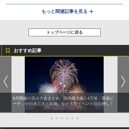
もっと関連記事を見る
トップページに戻る
おすすめ記事
8月開催の花火大会まとめ。国内最大級2.4万発「幕張ビ
ーチ」や日本三大「長岡」など大型イベント目白押し！
●
●
●
●
●
●