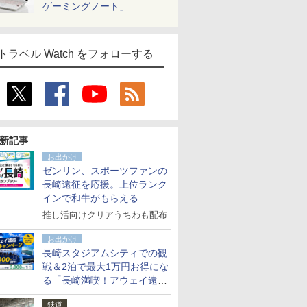
ゲーミングノート」
トラベル Watch をフォローする
新記事
お出かけ
ゼンリン、スポーツファンの
長崎遠征を応援。上位ランク
インで和牛がもらえる
「GO！GO！長崎スタンプラ
推し活向けクリアうちわも配布
リー」
お出かけ
長崎スタジアムシティでの観
戦＆2泊で最大1万円お得にな
る「長崎満喫！アウェイ遠征
応援キャンペーン」
鉄道