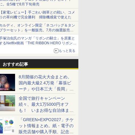
に。全5種で8月下旬発売
【家電レビュー】手ごわい雑草との戦い、コメ
リの草刈機で完全勝利 掃除機感覚で使えた
カルディ、オンライン限定「ネコバッグ＆タン
ブラーセット」を一般販売。7月の抽選販売の
当選無効分
手塚治虫氏のマンガ「リボンの騎士」を原案と
するNetflix映画「THE RIBBON HERO リボンヒ
ーロー」本日配信開始
もっと見る
おすすめ記事
8月開催の花火大会まとめ。
国内最大級2.4万発「幕張ビ
ーチ」や日本三大「長岡」な
ど大型イベント目白押し！
全国で旅行キャンペーン
続々、最大1万5000円オフ
も！ いまお得な自治体まと
め
「GREEN×EXPO2027」チケ
ット情報まとめ。紙・電子の
販売店舗や購入手順、記念チ