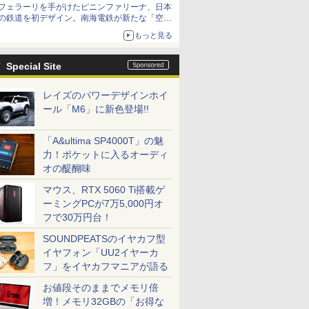
フェラーリを手がけたピニンファリーナ、日本
の鉄道を初デザイン。南海電鉄が新たな「空港
特急」をなにわ筋線へ導入
もっと見る
Special Site
レイズのパワーデザインホイ
ール「M6」に新色登場!!
「A&ultima SP4000T」の魅
力！ポケットに入るオーディ
オの醍醐味
マウス、RTX 5060 Ti搭載ゲ
ーミングPCが7万5,000円オ
フで30万円台！
SOUNDPEATSのイヤカフ型
イヤフォン「UU2イヤーカ
フ」をイヤカフマニアが語る
お値段そのままでメモリ倍
増！メモリ32GBの「お得な