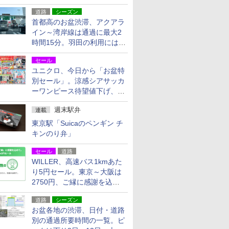
活動・復旧支援
道路
シーズン
首都高のお盆渋滞、アクアラ
イン～湾岸線は通過に最大2
時間15分。羽田の利用には
「空港西出口」の利用検討を
セール
ユニクロ、今日から「お盆特
別セール」。涼感シアサッカ
ーワンピース待望値下げ、撥
水ギアショーツは1990円に
週末駅弁
連載
東京駅「Suicaのペンギン チ
キンのり弁」
セール
道路
WILLER、高速バス1kmあた
り5円セール。東京～大阪は
2750円、ご縁に感謝を込め
た20周年記念キャンペーン
道路
シーズン
お盆各地の渋滞、日付・道路
別の通過所要時間の一覧。ピ