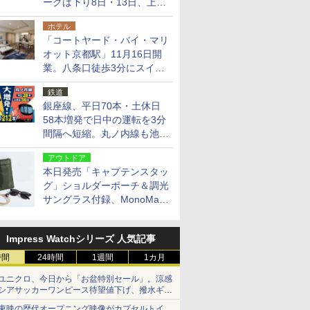
ークは下り8日・13日、上り
14日・15日
ホテル
「コートヤード・バイ・マリ
オット京都駅」11月16日開
業。八条口徒歩3分にスイー
ト含む全270室、ダイニング
鉄道
も併設
銀座線、平日70本・土休日
58本増発で日中の運転を3分
間隔へ短縮。丸ノ内線も池袋
～中野坂上を4分間隔に
アウトドア
本日発売「キャプテンスタッ
グ」ショルダーポーチ＆調光
サングラス付録、MonoMax
9月号増刊
Impress Watchシリーズ 人気記事
時間
24時間
1週間
1カ月
ユニクロ、今日から「お盆特別セール」。涼感
シアサッカーワンピース待望値下げ、撥水ギア
ショーツは1990円に
東映の歴代オープニング映像がカプセルトイ