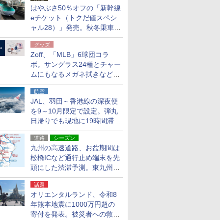
はやぶさ50％オフの「新幹線
eチケット（トクだ値スペシ
ャル28）」発売。秋冬乗車
分、えきねっと限定
グッズ
Zoff、「MLB」6球団コラ
ボ。サングラス24種とチャー
ムにもなるメガネ拭きなど雑
貨24種
航空
JAL、羽田～香港線の深夜便
を9～10月限定で設定。弾丸
日帰りでも現地に19時間滞在
できる
道路
シーズン
九州の高速道路、お盆期間は
松橋ICなど通行止め端末を先
頭にした渋滞予測。東九州道
への迂回は料金調整を実施
話題
オリエンタルランド、令和8
年熊本地震に1000万円超の
寄付を発表。被災者への救援