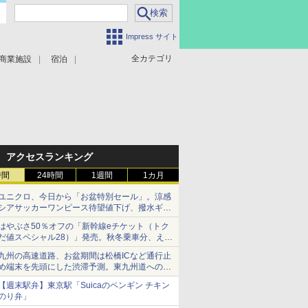
Impress サイト
全カテゴリ
商業施設
宿泊
アクセスランキング
時間
24時間
1週間
1カ月
ユニクロ、今日から「お盆特別セール」。涼感
シアサッカーワンピース待望値下げ、撥水ギア
ショーツは1990円に
はやぶさ50％オフの「新幹線eチケット（トク
だ値スペシャル28）」発売。秋冬乗車分、えき
ねっと限定
九州の高速道路、お盆期間は松橋ICなど通行止
め端末を先頭にした渋滞予測。東九州道への迂
回は料金調整を実施
【週末駅弁】東京駅「Suicaのペンギン チキン
のり弁」