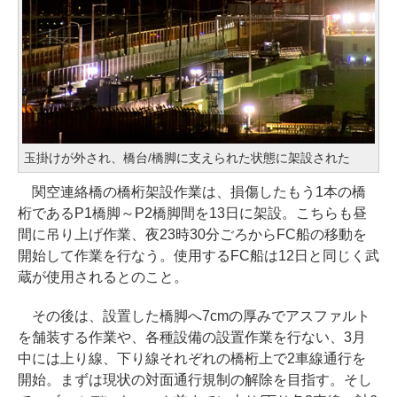
玉掛けが外され、橋台/橋脚に支えられた状態に架設された
関空連絡橋の橋桁架設作業は、損傷したもう1本の橋
桁であるP1橋脚～P2橋脚間を13日に架設。こちらも昼
間に吊り上げ作業、夜23時30分ごろからFC船の移動を
開始して作業を行なう。使用するFC船は12日と同じく武
蔵が使用されるとのこと。
その後は、設置した橋脚へ7cmの厚みでアスファルト
を舗装する作業や、各種設備の設置作業を行ない、3月
中には上り線、下り線それぞれの橋桁上で2車線通行を
開始。まずは現状の対面通行規制の解除を目指す。そし