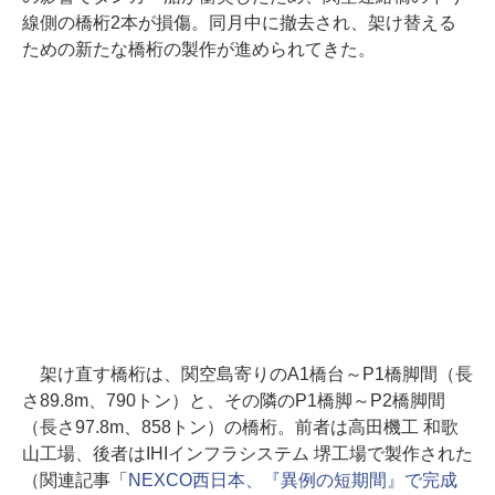
線側の橋桁2本が損傷。同月中に撤去され、架け替える
ための新たな橋桁の製作が進められてきた。
架け直す橋桁は、関空島寄りのA1橋台～P1橋脚間（長
さ89.8m、790トン）と、その隣のP1橋脚～P2橋脚間
（長さ97.8m、858トン）の橋桁。前者は高田機工 和歌
山工場、後者はIHIインフラシステム 堺工場で製作された
（関連記事「
NEXCO西日本、『異例の短期間』で完成