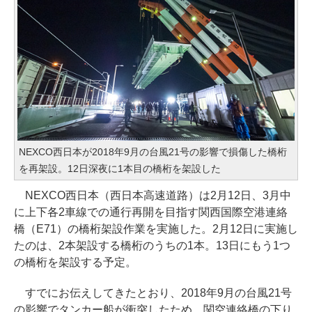
NEXCO西日本が2018年9月の台風21号の影響で損傷した橋桁
を再架設。12日深夜に1本目の橋桁を架設した
NEXCO西日本（西日本高速道路）は2月12日、3月中
に上下各2車線での通行再開を目指す関西国際空港連絡
橋（E71）の橋桁架設作業を実施した。2月12日に実施し
たのは、2本架設する橋桁のうちの1本。13日にもう1つ
の橋桁を架設する予定。
すでにお伝えしてきたとおり、2018年9月の台風21号
の影響でタンカー船が衝突したため、関空連絡橋の下り