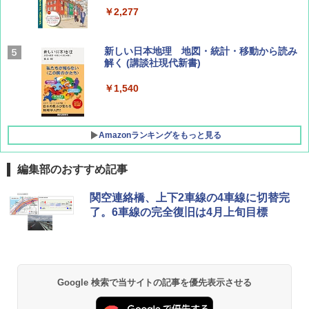
￥2,277
AIRLINE（エアライン）2026年9月号【特
新しい日本地理 地図・統計・移動から読み
集】ボーイング110周年を祝して！
解く (講談社現代新書)
￥1,760
￥1,540
Amazonランキングをもっと見る
編集部のおすすめ記事
[キャンパーズコレクション 山善] ポップアッ
熊撃退スプレー 熊よけスプレー 熊スプレー
関空連絡橋、上下2車線の4車線に切替完
プテント 傘みたいに広げて畳める パッとサ
【日本企業販売】超強力クマ対策スプレー 30
了。6車線の完全復旧は4月上旬目標
ッとサンシェード キューブ フルクローズ メ
0ml（連続噴射30秒）110ml（連続噴射15
ッシュ 簡単設置 ワンタッチテント キャンプ
秒）射程5～10m 安全ロック搭載 携帯収納袋
&ハイキング カーキ PATC-150(KH)
付き ヒグマ・イノシシ対策 自治体・教育機
関の購入実績 登山・キャンプ・アウトドア・
防災用品 長期保存可能 緊急時用 日本国内発
￥6,830
送
Google 検索で当サイトの記事を優先表示させる
￥3,680
PYKES PEAK (パイクスピーク) 着替えテン