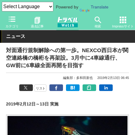
Powered by
Translate
トラベル Watch
旅の方法
クルマ旅
高速道路
カテゴリ
過去記事
検索
Impressサイト
ニュース
対面通行規制解除への第一歩。NEXCO西日本が関
空連絡橋の橋桁を再架設。3月中に4車線通行、
GW前に6車線全面再開を目指す
編集部：多和田新也
2019年2月13日 06:45
リスト
2019年2月12日～13日 実施