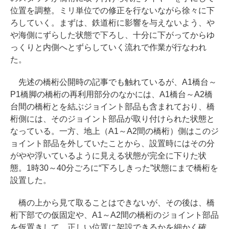
位置を調整。ミリ単位での修正を行ないながら徐々に下
ろしていく。まずは、鉄道桁に影響を与えないよう、や
や海側にずらした状態で下ろし、十分に下がってからゆ
っくりと内側へとずらしていく流れで作業が行なわれ
た。
先述の橋桁公開時の記事でも触れているが、A1橋台～
P1橋脚の橋桁の再利用部分のなかには、A1橋台～A2橋
台間の橋桁とを結ぶジョイント部品も含まれており、橋
桁側には、そのジョイント部品が取り付けられた状態と
なっている。一方、地上（A1～A2間の橋桁）側はこのジ
ョイント部品を外していたことから、設置時にはその分
がやや浮いているように見える状態が完全に下りた状
態。1時30～40分ごろに“下ろしきった”状態にまで橋桁を
設置した。
橋の上から見て取ることはできないが、その後は、橋
桁下部での仮固定や、A1～A2間の橋桁のジョイント部品
を仮置きして、正しい位置に架設できるかを細かく確