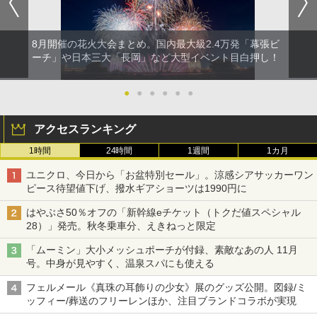
8月開催の花火大会まとめ。国内最大級2.4万発「幕張ビ
ーチ」や日本三大「長岡」など大型イベント目白押し！
●
●
●
●
●
●
アクセスランキング
1時間
24時間
1週間
1カ月
ユニクロ、今日から「お盆特別セール」。涼感シアサッカーワン
ピース待望値下げ、撥水ギアショーツは1990円に
はやぶさ50％オフの「新幹線eチケット（トクだ値スペシャル
28）」発売。秋冬乗車分、えきねっと限定
「ムーミン」大小メッシュポーチが付録、素敵なあの人 11月
号。中身が見やすく、温泉スパにも使える
フェルメール《真珠の耳飾りの少女》展のグッズ公開。図録/ミ
ッフィー/葬送のフリーレンほか、注目ブランドコラボが実現