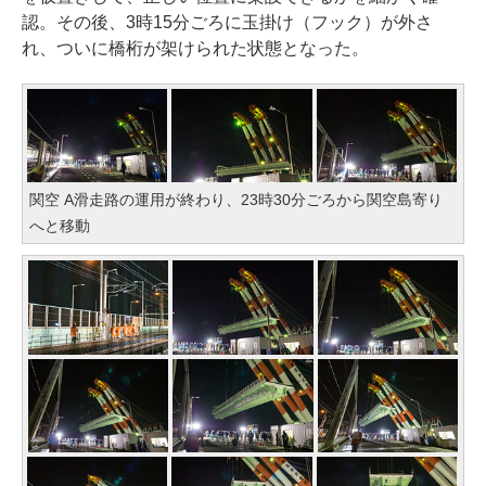
認。その後、3時15分ごろに玉掛け（フック）が外さ
れ、ついに橋桁が架けられた状態となった。
関空 A滑走路の運用が終わり、23時30分ごろから関空島寄り
へと移動