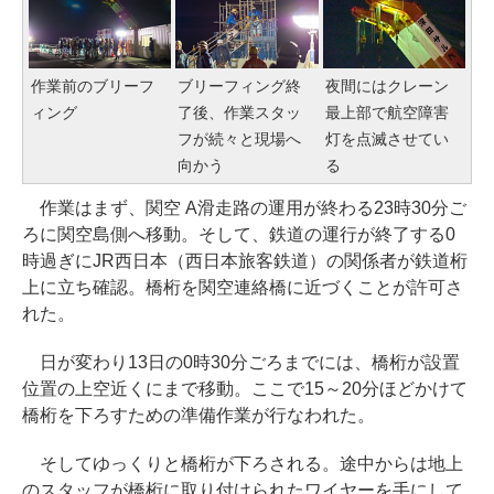
作業前のブリーフ
ブリーフィング終
夜間にはクレーン
ィング
了後、作業スタッ
最上部で航空障害
フが続々と現場へ
灯を点滅させてい
向かう
る
作業はまず、関空 A滑走路の運用が終わる23時30分ご
ろに関空島側へ移動。そして、鉄道の運行が終了する0
時過ぎにJR西日本（西日本旅客鉄道）の関係者が鉄道桁
上に立ち確認。橋桁を関空連絡橋に近づくことが許可さ
れた。
日が変わり13日の0時30分ごろまでには、橋桁が設置
位置の上空近くにまで移動。ここで15～20分ほどかけて
橋桁を下ろすための準備作業が行なわれた。
そしてゆっくりと橋桁が下ろされる。途中からは地上
のスタッフが橋桁に取り付けられたワイヤーを手にして