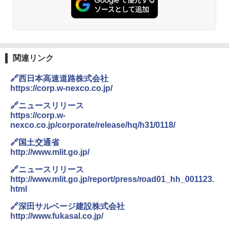
ト プライバシー テント 【中が透けない】 1
人用 折りたたみ 防災グッズ 災害用トイレ ビ
ーチ ピクニック ポップアップテント 携帯 簡
GRANDOOR ステンレス保冷剤 2個セット 2
易 トイレテント (グレー)
026リニューアル 急速冷凍 空間倍増 衛生的
コンパクト 保冷力長持ち
￥4,980
関連リンク
￥2,980
🔗西日本高速道路株式会社
ENDLESS BASE 《めざましテレビで紹介》
テント ワンタッチ RENEW 幅200 2-3人用 43
BUNDOK(バンドック)ソロ ドーム 1 EX BDK
https://corp.w-nexco.co.jp/
500002(88859)
-08EX カーキ ソロキャンプ ポリエステル フ
レーム ドーム型 テント
🔗ニュースリリース
https://corp.w-
￥5,999
￥-
nexco.co.jp/corporate/release/hq/h31/0118/
🔗国土交通省
[キャンパーズコレクション 山善] 傘みたいに
http://www.mlit.go.jp/
広げるだけ パッとサッとテント ブラックコ
DEWEL パラソル 大型 ビーチ アウトドアパ
ーティング フルクローズ メッシュ 3-4人用
ラソル ガーデン サイトシート付 折りたたみ
🔗ニュースリリース
簡単設置 ポップアップテント エクルベージ
防水 UVカット 4段階高さ調整 軽量 収納袋付
http://www.mlit.go.jp/report/press/road01_hh_001123.
ュ(BC仕様) PATC-150B(EB)
き
html
￥9,990
￥6,459
🔗深田サルベージ建設株式会社
http://www.fukasal.co.jp/
[キャンパーズコレクション 山善] 傘みたいに
ポインターライト 強力 小型 緑色/赤色/青紫色