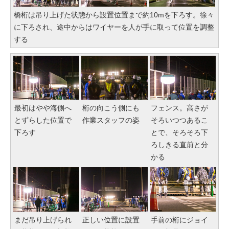
橋桁は吊り上げた状態から設置位置まで約10mを下ろす。徐々
に下ろされ、途中からはワイヤーを人が手に取って位置を調整
する
最初はやや海側へ
桁の向こう側にも
フェンス。高さが
とずらした位置で
作業スタッフの姿
そろいつつあるこ
下ろす
とで、そろそろ下
ろしきる直前と分
かる
まだ吊り上げられ
正しい位置に設置
手前の桁にジョイ