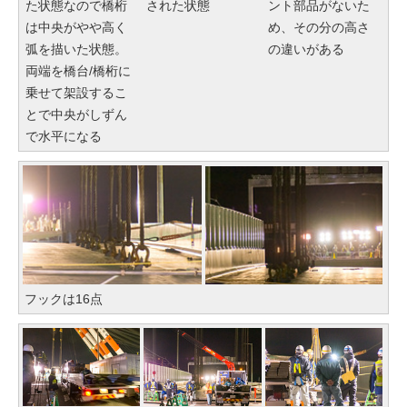
た状態なので橋桁
された状態
ント部品がないた
は中央がやや高く
め、その分の高さ
弧を描いた状態。
の違いがある
両端を橋台/橋桁に
乗せて架設するこ
とで中央がしずん
で水平になる
フックは16点