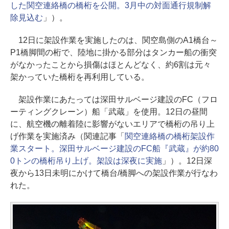
した関空連絡橋の橋桁を公開。3月中の対面通行規制解
除見込む
」）。
12日に架設作業を実施したのは、関空島側のA1橋台～
P1橋脚間の桁で、陸地に掛かる部分はタンカー船の衝突
がなかったことから損傷はほとんどなく、約6割は元々
架かっていた橋桁を再利用している。
架設作業にあたっては深田サルベージ建設のFC（フロ
ーティングクレーン）船「武蔵」を使用。12日の昼間
に、航空機の離着陸に影響がないエリアで橋桁の吊り上
げ作業を実施済み（関連記事「
関空連絡橋の橋桁架設作
業スタート。深田サルベージ建設のFC船『武蔵』が約80
0トンの橋桁吊り上げ。架設は深夜に実施
」）。12日深
夜から13日未明にかけて橋台/橋脚への架設作業が行なわ
れた。