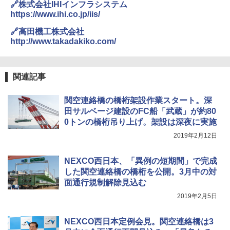
🔗株式会社IHIインフラシステム
広げるだけ パッとサッとテント キューブワ
USB充電式 高精度 超長距離照射 長時間使用
https://www.ihi.co.jp/iis/
イド ブラックコーティング フルクローズ メ
可能 安全ロック付き 高安全性 金属製耐久 コ
ッシュ 4人用 簡単設置 ポップアップテント P
ンパクト多機能設計 持ち運び便利 アウトド
🔗高田機工株式会社
ATCW-150B エクルベージュ
ア/オフィス/教育現場/展示会用 緑
http://www.takadakiko.com/
￥-
￥1,180
関連記事
関空連絡橋の橋桁架設作業スタート。深
田サルベージ建設のFC船「武蔵」が約80
0トンの橋桁吊り上げ。架設は深夜に実施
2019年2月12日
NEXCO西日本、「異例の短期間」で完成
した関空連絡橋の橋桁を公開。3月中の対
面通行規制解除見込む
2019年2月5日
NEXCO西日本定例会見。関空連絡橋は3