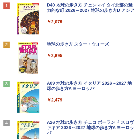
BE-PAL(ビ-パル) 2026年 9 月号【特別付録:
D40 地球の歩き方 チェンマイ タイ北部の魅
SOTO ミニマル"旅"財布 ランダム2種】
力的な町 2026～2027 地球の歩き方D アジア
￥1,500
￥2,079
ディズニーファン ２０２６年 ９月号 [雑
地球の歩き方 スター・ウォーズ
誌] (ＤＩＳＮＥＹ ＦＡＮ)
￥2,695
￥713
山と溪谷 2026年8月号「南アルプス大全」
A09 地球の歩き方 イタリア 2026～2027 地
球の歩き方A ヨーロッパ
￥1,540
￥2,479
Coyote No.89 特集 星野道夫 夢見る旅
A26 地球の歩き方 チェコ ポーランド スロヴ
ァキア 2026～2027 地球の歩き方A ヨーロッ
パ
￥1,540