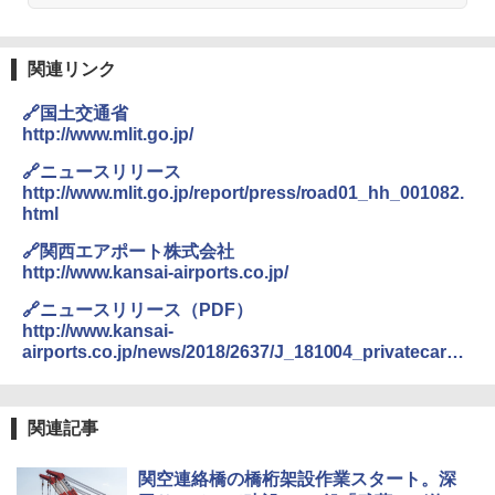
易 トイレテント (ブラック)
関の購入実績 登山・キャンプ・アウトドア・
防災用品 長期保存可能 緊急時用 日本国内発
A09 地球の歩き方 イタリア 2026～2027 地
送
￥4,980
球の歩き方A ヨーロッパ
関連リンク
￥3,680
￥2,479
ENDLESS BASE 《めざましテレビで紹介》
🔗国土交通省
テント ワンタッチ RENEW 幅200 2-3人用 43
http://www.mlit.go.jp/
500002(89232)
GRANDOOR ステンレス保冷剤 2個セット 2
026リニューアル 急速冷凍 空間倍増 衛生的
A26 地球の歩き方 チェコ ポーランド スロヴ
🔗ニュースリリース
コンパクト 保冷力長持ち
ァキア 2026～2027 地球の歩き方A ヨーロッ
￥5,999
http://www.mlit.go.jp/report/press/road01_hh_001082.
パ
html
￥2,980
￥2,277
[キャンパーズコレクション 山善] 傘みたいに
🔗関西エアポート株式会社
広げるだけ パッとサッとテント ブラックコ
http://www.kansai-airports.co.jp/
ーティング フルクローズ メッシュ 3-4人用
ポインターライト 強力 小型 緑色/赤色/青紫色
簡単設置 ポップアップテント エクルベージ
USB充電式 高精度 超長距離照射 長時間使用
新しい日本地理 地図・統計・移動から読み
🔗ニュースリリース（PDF）
ュ(BC仕様) PATC-150B(EB)
可能 安全ロック付き 高安全性 金属製耐久 コ
解く (講談社現代新書)
http://www.kansai-
ンパクト多機能設計 持ち運び便利 アウトド
airports.co.jp/news/2018/2637/J_181004_privatecar_h
ア/オフィス/教育現場/展示会用 緑
￥9,990
￥1,540
p.pdf
￥1,180
[キャンパーズコレクション 山善] 傘みたいに
関連記事
広げるだけ パッとサッとテント キューブワ
イド ブラックコーティング フルクローズ メ
電動エアーポンプ SUP用 20PSI 電動ポンプ
関空連絡橋の橋桁架設作業スタート。深
ッシュ 4人用 簡単設置 ポップアップテント P
ゴムボート 空気入れ 空気抜き 自動停止 過熱