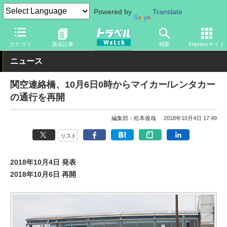
Powered by
Translate
トラベル Watch
地域
国内旅行
京都・大阪
カテゴリ
過去記事
検索
Impressサイト
ニュース
関空連絡橋、10月6日0時からマイカー/レンタカー
の通行を再開
編集部：松本俊哉
2018年10月4日 17:49
リスト
2018年10月4日 発表
2018年10月6日 再開