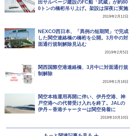
ATCW-150B エクルベージュ
保護 日光可読lcd 7種類ノズル付き
田サルベージ建設のFC船「武蔵」が約80
0トンの橋桁吊り上げ。架設は深夜に実施
￥-
￥7,884
2019年2月12日
NEXCO西日本、「異例の短期間」で完成
した関空連絡橋の橋桁を公開。3月中の対
面通行規制解除見込む
2019年2月5日
関西国際空港連絡橋、3月中に対面通行規
制解除
2019年1月18日
関空本格運用再開に伴い、伊丹空港、神
戸空港への代替受け入れを終了。JALの
伊丹～香港チャーターは関空発着に
2018年10月10日
もっと関連記事を見る