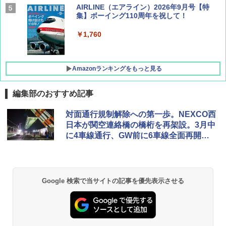
AIRLINE（エアライン）2026年9月号【特
集】ボーイング110周年を祝して！
￥1,760
Amazonランキングをもっと見る
編集部のおすすめ記事
D40 地球の歩き方 チェンマイ タイ北部の魅
[キャンパーズコレクション 山善] ポップアッ
DEWEL パラソル 大型 ビーチ アウトドアパ
対面通行規制解除への第一歩。NEXCO西
力的な町 2026～2027 地球の歩き方D アジア
プテント 傘みたいに広げて畳める パッとサ
ラソル ガーデン サイトシート付 折りたたみ
日本が関空連絡橋の橋桁を再架設。3月中
ッとサンシェード キューブ フルクローズ メ
防水 UVカット 4段階高さ調整 軽量 収納袋付
に4車線通行、GW前に6車線全面再開を
ッシュ 簡単設置 ワンタッチテント キャンプ
き
￥2,079
&ハイキング カーキ PATC-150(KH)
目指す
￥6,459
￥6,830
地球の歩き方 スター・ウォーズ
Google 検索で当サイトの記事を優先表示させる
熊撃退スプレー 熊よけスプレー 熊スプレー
PYKES PEAK (パイクスピーク) 着替えテン
【日本企業販売】超強力クマ対策スプレー 30
￥2,695
ト プライバシー テント 【中が透けない】 1
0ml（連続噴射30秒）110ml（連続噴射15
人用 折りたたみ 防災グッズ 災害用トイレ ビ
秒）射程5～10m 安全ロック搭載 携帯収納袋
ーチ ピクニック ポップアップテント 携帯 簡
付き ヒグマ・イノシシ対策 自治体・教育機