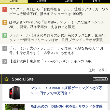
1時間
24時間
1週間
1カ月
ユニクロ、今日から「お盆特別セール」。涼感シアサッカーワン
ピース待望値下げ、撥水ギアショーツは1990円に
はやぶさ50％オフの「新幹線eチケット（トクだ値スペシャル
28）」発売。秋冬乗車分、えきねっと限定
フェルメール《真珠の耳飾りの少女》展のグッズ公開。図録/ミ
ッフィー/葬送のフリーレンほか、注目ブランドコラボが実現
「ムーミン」大小メッシュポーチが付録、素敵なあの人 11月
号。中身が見やすく、温泉スパにも使える
【週末駅弁】東京駅「Suicaのペンギン チキンのり弁」
もっと見る
Special Site
マウス、RTX 5060 Ti搭載ゲーミングPCが7万
5,000円オフで30万円台！
鳥肌ものの「DENON HOME」サウンドを体感