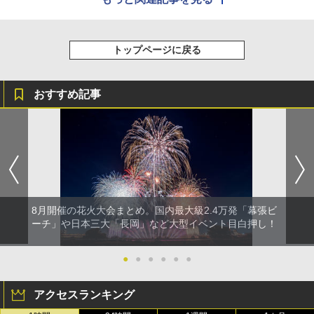
トップページに戻る
おすすめ記事
8月開催の花火大会まとめ。国内最大級2.4万発「幕張ビ
ーチ」や日本三大「長岡」など大型イベント目白押し！
●
●
●
●
●
●
アクセスランキング