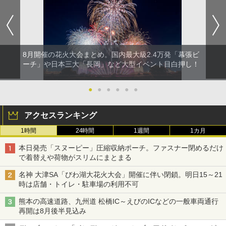
8月開催の花火大会まとめ。国内最大級2.4万発「幕張ビ
ーチ」や日本三大「長岡」など大型イベント目白押し！
●
●
●
●
●
●
アクセスランキング
1時間
24時間
1週間
1カ月
本日発売「スヌーピー」圧縮収納ポーチ。ファスナー閉めるだけ
で着替えや荷物がスリムにまとまる
名神 大津SA「びわ湖大花火大会」開催に伴い閉鎖。明日15～21
時は店舗・トイレ・駐車場の利用不可
熊本の高速道路、九州道 松橋IC～えびのICなどの一般車両通行
再開は8月後半見込み