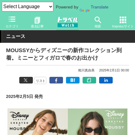
Powered by
Translate
トラベル Watch
旅の情報
観光地
ディズニーリゾート
カテゴリ
過去記事
検索
Impressサイト
ニュース
MOUSSYからディズニーの新作コレクション到
着。ミニーとフィガロで春のお出かけ
相川真由美
2025年2月1日 00:00
リスト
2025年2月5日 発売