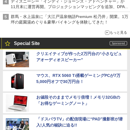
ディズニーシー「インディ・ジョーンズ・アドベンチャー」が
11月末に運営再開。プロジェクションマッピングを追加、DPA
は1500円
群馬・水上温泉に「大江戸温泉物語Premium 松乃井」開業。1万
坪の庭園湯めぐり＆豪華バイキングを体験してきた！
もっと見る
Special Site
クリエイティブが作った2万円台の“小さなピュ
アオーディオスピーカー”
マウス、RTX 5060 Ti搭載ゲーミングPCが7万
5,000円オフで30万円台！
お値段そのままでメモリ倍増！メモリ32GBの
「お得なゲーミングノート」
「ドスパラTV」の配信現場に“PAD”撮影班が潜
入!人気の秘訣に迫る!!