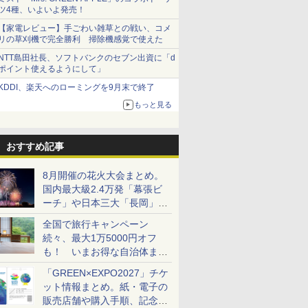
ツ4種、いよいよ発売！
【家電レビュー】手ごわい雑草との戦い、コメ
リの草刈機で完全勝利 掃除機感覚で使えた
NTT島田社長、ソフトバンクのセブン出資に「d
ポイント使えるようにして」
KDDI、楽天へのローミングを9月末で終了
もっと見る
おすすめ記事
8月開催の花火大会まとめ。
国内最大級2.4万発「幕張ビ
ーチ」や日本三大「長岡」な
ど大型イベント目白押し！
全国で旅行キャンペーン
続々、最大1万5000円オフ
も！ いまお得な自治体まと
め
「GREEN×EXPO2027」チケ
ット情報まとめ。紙・電子の
販売店舗や購入手順、記念チ