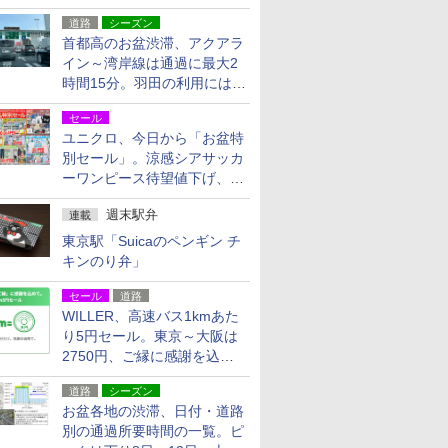
活動・復旧支援
道路
シーズン
首都高のお盆渋滞、アクアラ
イン～湾岸線は通過に最大2
時間15分。羽田の利用には
「空港西出口」の利用検討を
セール
ユニクロ、今日から「お盆特
別セール」。涼感シアサッカ
ーワンピース待望値下げ、撥
水ギアショーツは1990円に
週末駅弁
連載
東京駅「Suicaのペンギン チ
キンのり弁」
セール
道路
WILLER、高速バス1kmあた
り5円セール。東京～大阪は
2750円、ご縁に感謝を込め
た20周年記念キャンペーン
道路
シーズン
お盆各地の渋滞、日付・道路
別の通過所要時間の一覧。ピ