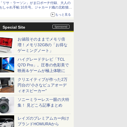
「リサ・ラーソン」がま口ポーチ付録、大人の
おしゃれ手帖 10月号。ジャカード織の北欧猫デ
ザイン
もっと見る
Special Site
お値段そのままでメモリ倍
増！メモリ32GBの「お得な
ゲーミングノート」
ハイグレードテレビ「TCL
Q7D Pro」。圧巻の色彩美で
映画＆ゲームが極上体験に
クリエイティブが作った2万
円台の“小さなピュアオーデ
ィオスピーカー”
ソニーミラーレス一眼の大特
集！ 見どころ記事まとめ
レイズのプレミアムカー向け
ブランドHOMURAから