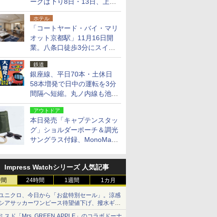
ークは下り8日・13日、上り
14日・15日
ホテル
「コートヤード・バイ・マリ
オット京都駅」11月16日開
業。八条口徒歩3分にスイー
ト含む全270室、ダイニング
鉄道
も併設
銀座線、平日70本・土休日
58本増発で日中の運転を3分
間隔へ短縮。丸ノ内線も池袋
～中野坂上を4分間隔に
アウトドア
本日発売「キャプテンスタッ
グ」ショルダーポーチ＆調光
サングラス付録、MonoMax
9月号増刊
Impress Watchシリーズ 人気記事
時間
24時間
1週間
1カ月
ユニクロ、今日から「お盆特別セール」。涼感
シアサッカーワンピース待望値下げ、撥水ギア
ショーツは1990円に
ミスド「Mrs. GREEN APPLE」のコラボドーナ