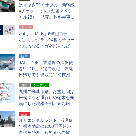
はやぶさ50％オフの「新幹線
eチケット（トクだ値スペシ
ャル28）」発売。秋冬乗車
分、えきねっと限定
グッズ
Zoff、「MLB」6球団コラ
ボ。サングラス24種とチャー
ムにもなるメガネ拭きなど雑
貨24種
航空
JAL、羽田～香港線の深夜便
を9～10月限定で設定。弾丸
日帰りでも現地に19時間滞在
できる
道路
シーズン
九州の高速道路、お盆期間は
松橋ICなど通行止め端末を先
頭にした渋滞予測。東九州道
への迂回は料金調整を実施
話題
オリエンタルランド、令和8
年熊本地震に1000万円超の
寄付を発表。被災者への救援