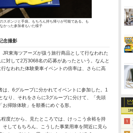
のスポンジと手袋。もちろん持ち帰りが可能である。も
なかった参加者もいた様子
記念撮影
JR東海ツアーズが扱う旅行商品として行なわれた
れに対して2万3068名の応募があったという。なんと
先に行なわれた体験乗車イベントの倍率は、さらに高
は、6グループに分かれてイベントに参加した。1
強となり、それをさらに3グループに分けて、「先頭
「お掃除体験」を順番にめぐる形。
1
名程度だから、見たところでは、けっこう余裕を持
。そしてもちろん、こうした事業用車を間近に見ら