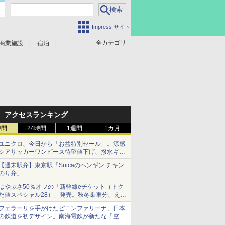
Impress サイト
全カテゴリ
商業施設
宿泊
アクセスランキング
時間
24時間
1週間
1カ月
ユニクロ、今日から「お盆特別セール」。涼感
シアサッカーワンピース待望値下げ、撥水ギア
ショーツは1990円に
【週末駅弁】東京駅「Suicaのペンギン チキン
のり弁」
はやぶさ50％オフの「新幹線eチケット（トク
だ値スペシャル28）」発売。秋冬乗車分、えき
ねっと限定
フェラーリを手がけたピニンファリーナ、日本
の鉄道を初デザイン。南海電鉄が新たな「空港
特急」をなにわ筋線へ導入