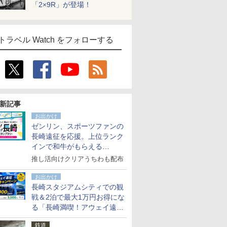
「2×9R」が登場！
トラベル Watch をフォローする
新記事
お出かけ
ゼンリン、スポーツファンの
長崎遠征を応援。上位ランク
インで和牛がもらえる
「GO！GO！長崎スタンプラ
推し活向けクリアうちわも配布
リー」
お出かけ
長崎スタジアムシティでの観
戦＆2泊で最大1万円お得にな
る「長崎満喫！アウェイ遠征
応援キャンペーン」
鉄道