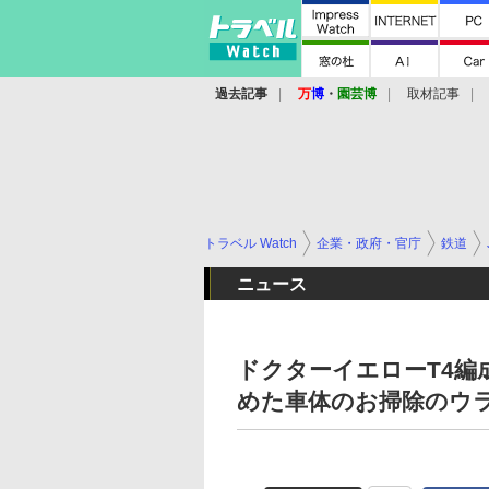
過去記事
万
博
・
園芸博
取材記事
トラベル Watch
企業・政府・官庁
鉄道
ニュース
ドクターイエローT4編
めた車体のお掃除のウ