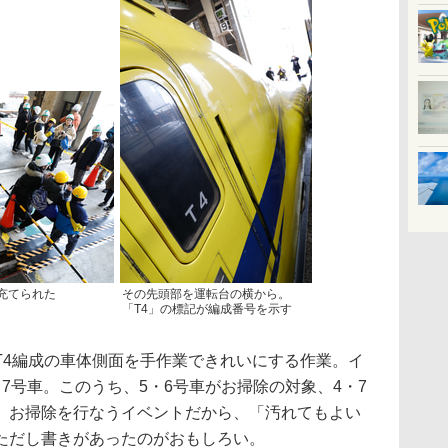
充てられた
その先頭部を運転台の横から。
「T4」の標記が編成番号を示す
4編成の車体側面を手作業できれいにする作業。イ
7号車。このうち、5・6号車がお掃除の対象、4・7
。お掃除を行なうイベントだから、「汚れてもよい
ただし書きがあったのがおもしろい。