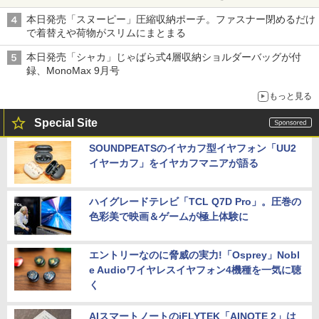
本日発売「スヌーピー」圧縮収納ポーチ。ファスナー閉めるだけ
で着替えや荷物がスリムにまとまる
本日発売「シャカ」じゃばら式4層収納ショルダーバッグが付
録、MonoMax 9月号
もっと見る
Special Site
SOUNDPEATSのイヤカフ型イヤフォン「UU2
イヤーカフ」をイヤカフマニアが語る
ハイグレードテレビ「TCL Q7D Pro」。圧巻の
色彩美で映画＆ゲームが極上体験に
エントリーなのに脅威の実力!「Osprey」Nobl
e Audioワイヤレスイヤフォン4機種を一気に聴
く
AIスマートノートのiFLYTEK「AINOTE 2」は