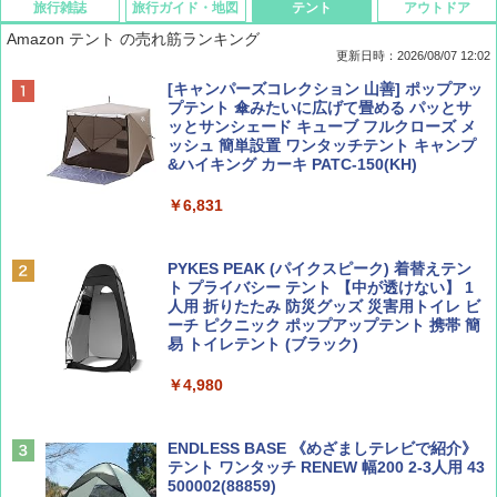
旅行雑誌
旅行ガイド・地図
テント
アウトドア
Amazon テント の売れ筋ランキング
更新日時：2026/08/07 12:02
ディズニーファン ２０２６年 ９月号 [雑
D40 地球の歩き方 チェンマイ タイ北部の魅
[キャンパーズコレクション 山善] ポップアッ
誌] (ＤＩＳＮＥＹ ＦＡＮ)
力的な町 2026～2027 地球の歩き方D アジア
プテント 傘みたいに広げて畳める パッとサ
ッとサンシェード キューブ フルクローズ メ
ッシュ 簡単設置 ワンタッチテント キャンプ
￥713
￥2,079
&ハイキング カーキ PATC-150(KH)
￥6,831
BE-PAL(ビ-パル) 2026年 9 月号【特別付録:
A09 地球の歩き方 イタリア 2026～2027 地
SOTO ミニマル"旅"財布 ランダム2種】
球の歩き方A ヨーロッパ
PYKES PEAK (パイクスピーク) 着替えテン
ト プライバシー テント 【中が透けない】 1
￥1,500
￥2,479
人用 折りたたみ 防災グッズ 災害用トイレ ビ
ーチ ピクニック ポップアップテント 携帯 簡
易 トイレテント (ブラック)
山と溪谷 2026年8月号「南アルプス大全」
地球の歩き方 スター・ウォーズ
￥4,980
￥1,540
￥2,695
ENDLESS BASE 《めざましテレビで紹介》
テント ワンタッチ RENEW 幅200 2-3人用 43
500002(88859)