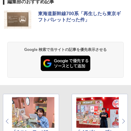
編集部のおすすめ記事
DEWEL パラソル 大型 ビーチ アウトドアパ
東海道新幹線700系「再生したら東京ギ
ラソル ガーデン サイトシート付 折りたたみ
フトパレットだった件」
防水 UVカット 4段階高さ調整 軽量 収納袋付
き
￥6,459
Google 検索で当サイトの記事を優先表示させる
BUNDOK(バンドック)ソロ ドーム 1 EX BDK
-08EX カーキ ソロキャンプ ポリエステル フ
レーム テント
￥14,800
GRANDOOR ステンレス保冷剤 2個セット 2
026リニューアル 急速冷凍 空間倍増 衛生的
コンパクト 保冷力長持ち
￥2,980
ニューエラ New Era キャップ メッシュキャ