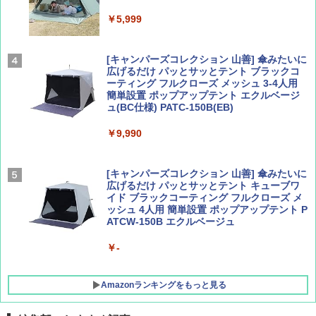
Coyote No.89 特集 星野道夫 夢見る旅
A26 地球の歩き方 チェコ ポーランド スロヴ
ァキア 2026～2027 地球の歩き方A ヨーロッ
￥5,999
パ
￥1,540
￥2,277
[キャンパーズコレクション 山善] 傘みたいに
広げるだけ パッとサッとテント ブラックコ
ーティング フルクローズ メッシュ 3-4人用
簡単設置 ポップアップテント エクルベージ
AIRLINE（エアライン）2026年9月号【特
新しい日本地理 地図・統計・移動から読み
ュ(BC仕様) PATC-150B(EB)
集】ボーイング110周年を祝して！
解く (講談社現代新書)
￥9,990
￥1,760
￥1,540
[キャンパーズコレクション 山善] 傘みたいに
広げるだけ パッとサッとテント キューブワ
イド ブラックコーティング フルクローズ メ
ッシュ 4人用 簡単設置 ポップアップテント P
ATCW-150B エクルベージュ
￥-
Amazonランキングをもっと見る