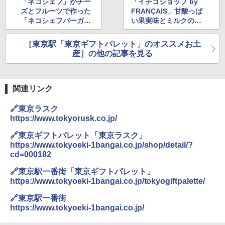
「ネコシェフ」がチー
「イチゴショップ by
ップ 9FORTY AFrame 15226380 NER37C00
ズとフルーツで作った
FRANÇAIS」甘酸っぱ
94 ストーン ニューエラキャップ 9FORTYA
「ネコシェフバーガ
い果実味とミルクのハ
サーフライダーファウンデーション Surfride
r Foundation コラボ Aフレーム メンズ レデ
ー」
ーモニーがうれしい
ィース 帽子 スナップバック a-frame 9フォー
「〈生〉イチゴミルク
［東京駅「東京ギフトパレット」のオススメお土
ティー男女兼用ユニセックス 夏用 日除けUV
ケーキ」
産］の他の記事を見る
ケア FREE
￥4,400
関連リンク
熊撃退スプレー 熊よけスプレー 熊スプレー
🔗東京ラスク
【日本企業販売】超強力クマ対策スプレー 30
https://www.tokyorusk.co.jp/
0ml（連続噴射30秒）110ml（連続噴射15
秒）射程5～10m 安全ロック搭載 携帯収納袋
🔗東京ギフトパレット「東京ラスク」
付き ヒグマ・イノシシ対策 自治体・教育機
https://www.tokyoeki-1bangai.co.jp/shop/detail/?
関の購入実績 登山・キャンプ・アウトドア・
防災用品 長期保存可能 緊急時用 日本国内発
cd=000182
送
🔗東京駅一番街「東京ギフトパレット」
￥3,680
https://www.tokyoeki-1bangai.co.jp/tokyogiftpalette/
🔗東京駅一番街
https://www.tokyoeki-1bangai.co.jp/