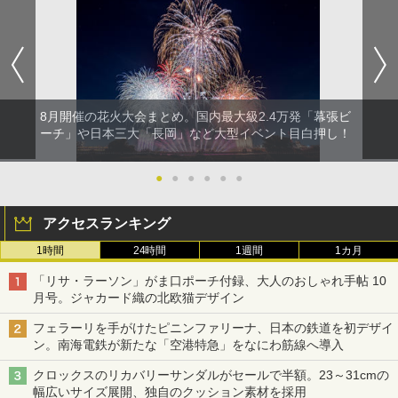
8月開催の花火大会まとめ。国内最大級2.4万発「幕張ビ
ーチ」や日本三大「長岡」など大型イベント目白押し！
●
●
●
●
●
●
アクセスランキング
1時間
24時間
1週間
1カ月
「リサ・ラーソン」がま口ポーチ付録、大人のおしゃれ手帖 10
月号。ジャカード織の北欧猫デザイン
フェラーリを手がけたピニンファリーナ、日本の鉄道を初デザイ
ン。南海電鉄が新たな「空港特急」をなにわ筋線へ導入
クロックスのリカバリーサンダルがセールで半額。23～31cmの
幅広いサイズ展開、独自のクッション素材を採用