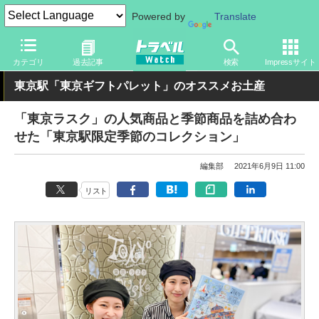
Powered by
Translate
トラベル Watch
旅の方法
鉄旅
駅
カテゴリ
過去記事
検索
Impressサイト
東京駅「東京ギフトパレット」のオススメお土産
「東京ラスク」の人気商品と季節商品を詰め合わ
せた「東京駅限定季節のコレクション」
編集部
2021年6月9日 11:00
リスト