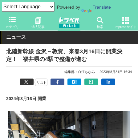
Powered by
Translate
トラベル Watch
旅の方法
鉄旅
駅
カテゴリ
過去記事
検索
Impressサイト
ニュース
北陸新幹線 金沢～敦賀、来春3月16日に開業決
定！ 福井県の4駅で整備が進む
編集部：白江ちなみ
2023年8月31日 16:34
リスト
2024年3月16日 開業