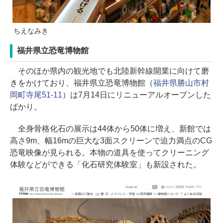
ちえなみき
福井県立恐竜博物館
そのほか県内の観光地でも北陸新幹線開業に向けて磨
きをかけており、福井県立恐竜博物館（
福井県勝山市村
岡町寺尾51-11
）は7月14日にリニューアルオープンした
ばかり。
全身骨格化石の展示は44体から50体に増え、新館では
高さ9m、幅16mの巨大な3面スクリーンで迫力満点のCG
恐竜映像が見られる。本物の道具を使ってクリーニング
体験などができる「化石研究体験室」も新設された。