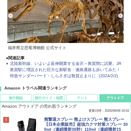
福井県立恐竜博物館 公式サイト
関連記事
北陸新幹線、いよいよ延伸開業する金沢～敦賀間に試乗。JR
敦賀駅に増設された巨大な新駅舎・連絡通路も歩いてみた！
特急サンダーバード・しらさぎは敦賀止まりに
(2024/2/2)
Amazon トラベル関連ランキング
旅行雑誌
旅行ガイド・地図
テント
アウトドア
Amazon アウトドア の売れ筋ランキング
更新日時：2026/08/08 18:02
BE-PAL(ビ-パル) 2026年 9 月号【特別付録:
D40 地球の歩き方 チェンマイ タイ北部の魅
[キャンパーズコレクション 山善] ポップアッ
熊撃退スプレー 熊よけスプレー 熊スプレー
SOTO ミニマル"旅"財布 ランダム2種】
力的な町 2026～2027 地球の歩き方D アジア
プテント 傘みたいに広げて畳める パッとサ
【日本企業販売】超強力クマ対策スプレー 30
ッとサンシェード キューブ フルクローズ メ
0ml（連続噴射30秒）110ml（連続噴射15