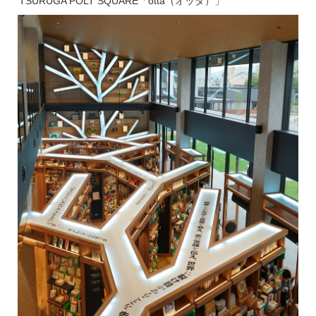
TSURUGA POLT SQUARE「otta（オッタ）」