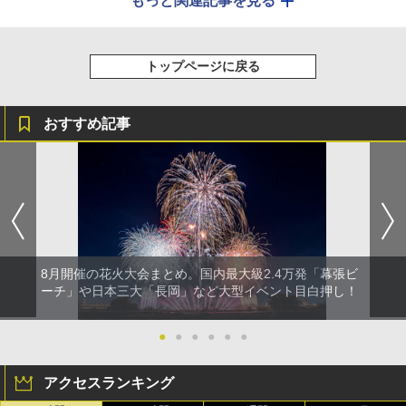
もっと関連記事を見る
トップページに戻る
おすすめ記事
8月開催の花火大会まとめ。国内最大級2.4万発「幕張ビ
ーチ」や日本三大「長岡」など大型イベント目白押し！
●
●
●
●
●
●
アクセスランキング