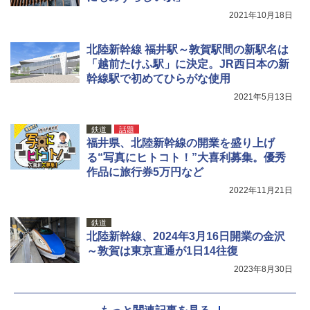
2021年10月18日
北陸新幹線 福井駅～敦賀駅間の新駅名は
「越前たけふ駅」に決定。JR西日本の新
幹線駅で初めてひらがな使用
2021年5月13日
鉄道
話題
福井県、北陸新幹線の開業を盛り上げ
る“写真にヒトコト！”大喜利募集。優秀
作品に旅行券5万円など
2022年11月21日
鉄道
北陸新幹線、2024年3月16日開業の金沢
～敦賀は東京直通が1日14往復
2023年8月30日