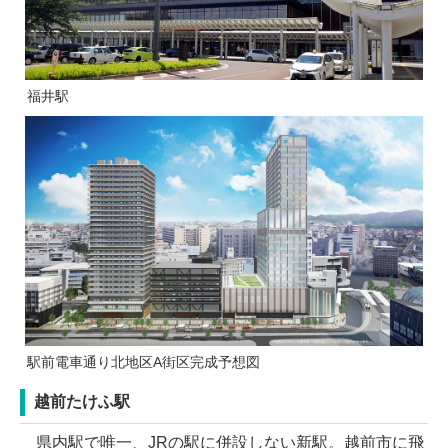
福井駅
駅前電車通り北地区A街区完成予想図
越前たけふ駅
県内駅で唯一、JRの駅に併設しない新駅。越前市に飛