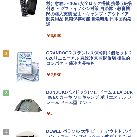
ッシュ 簡単設置 ワンタッチテント キャンプ
秒）射程5～10m 安全ロック搭載 携帯収納袋
￥1,500
￥2,079
&ハイキング カーキ PATC-150(KH)
付き ヒグマ・イノシシ対策 自治体・教育機
関の購入実績 登山・キャンプ・アウトドア・
防災用品 長期保存可能 緊急時用 日本国内発
￥6,830
送
ディズニーファン ２０２６年 ９月号 [雑
地球の歩き方 スター・ウォーズ
誌] (ＤＩＳＮＥＹ ＦＡＮ)
￥3,680
PYKES PEAK (パイクスピーク) 着替えテン
￥2,695
ト プライバシー テント 【中が透けない】 1
￥713
人用 折りたたみ 防災グッズ 災害用トイレ ビ
ーチ ピクニック ポップアップテント 携帯 簡
GRANDOOR ステンレス保冷剤 2個セット 2
易 トイレテント (グレー)
026リニューアル 急速冷凍 空間倍増 衛生的
コンパクト 保冷力長持ち
山と溪谷 2026年8月号「南アルプス大全」
A09 地球の歩き方 イタリア 2026～2027 地
￥4,980
球の歩き方A ヨーロッパ
￥2,980
￥1,540
￥2,479
ENDLESS BASE 《めざましテレビで紹介》
テント ワンタッチ RENEW 幅200 2-3人用 43
BUNDOK(バンドック)ソロ ドーム 1 EX BDK
500002(88859)
-08EX カーキ ソロキャンプ ポリエステル フ
レーム ドーム型 テント
Coyote No.89 特集 星野道夫 夢見る旅
A26 地球の歩き方 チェコ ポーランド スロヴ
ァキア 2026～2027 地球の歩き方A ヨーロッ
￥5,999
パ
￥-
￥1,540
￥2,277
[キャンパーズコレクション 山善] 傘みたいに
広げるだけ パッとサッとテント ブラックコ
DEWEL パラソル 大型 ビーチ アウトドアパ
ーティング フルクローズ メッシュ 3-4人用
ラソル ガーデン サイトシート付 折りたたみ