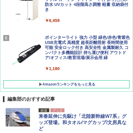
簡単設置 ポップアップテント エクルベージ
防水 UVカット 4段階高さ調整 軽量 収納袋付
AIRLINE（エアライン）2026年9月号【特
新しい日本地理 地図・統計・移動から読み
ュ(BC仕様) PATC-150B(EB)
き
集】ボーイング110周年を祝して！
解く (講談社現代新書)
￥9,990
￥6,459
￥1,760
￥1,540
[キャンパーズコレクション 山善] 傘みたいに
ポインターライト 強力 小型 緑色/赤色/青紫色
広げるだけ パッとサッとテント キューブワ
USB充電式 高精度 超長距離照射 長時間使用
イド ブラックコーティング フルクローズ メ
可能 安全ロック付き 高安全性 金属製耐久 コ
ッシュ 4人用 簡単設置 ポップアップテント P
ンパクト多機能設計 持ち運び便利 アウトド
ATCW-150B エクルベージュ
ア/オフィス/教育現場/展示会用 緑
￥-
￥1,180
Amazonランキングをもっと見る
編集部のおすすめ記事
鉄道
グッズ
来春延伸に先駆け「北陸新幹線W7系」グ
ッズ登場。和タオル/マグカップ/文房具な
ど