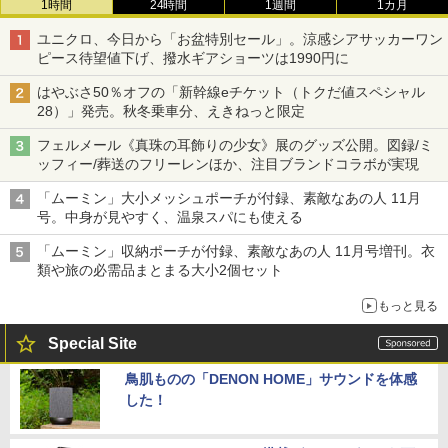
1時間
24時間
1週間
1カ月
ユニクロ、今日から「お盆特別セール」。涼感シアサッカーワン
ピース待望値下げ、撥水ギアショーツは1990円に
はやぶさ50％オフの「新幹線eチケット（トクだ値スペシャル
28）」発売。秋冬乗車分、えきねっと限定
フェルメール《真珠の耳飾りの少女》展のグッズ公開。図録/ミ
ッフィー/葬送のフリーレンほか、注目ブランドコラボが実現
「ムーミン」大小メッシュポーチが付録、素敵なあの人 11月
号。中身が見やすく、温泉スパにも使える
「ムーミン」収納ポーチが付録、素敵なあの人 11月号増刊。衣
類や旅の必需品まとまる大小2個セット
もっと見る
Special Site
鳥肌ものの「DENON HOME」サウンドを体感
した！