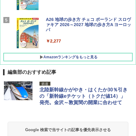
AIRLINE（エアライン）2026年9月号【特
A26 地球の歩き方 チェコ ポーランド スロヴ
集】ボーイング110周年を祝して！
ァキア 2026～2027 地球の歩き方A ヨーロッ
パ
￥1,760
￥2,277
Amazonランキングをもっと見る
編集部のおすすめ記事
[キャンパーズコレクション 山善] ポップアッ
GRANDOOR ステンレス保冷剤 2個セット 2
鉄道
プテント 傘みたいに広げて畳める パッとサ
026リニューアル 急速冷凍 空間倍増 衛生的
北陸新幹線かがやき・はくたか30％引き
ッとサンシェード キューブ フルクローズ メ
コンパクト 保冷力長持ち
の「新幹線eチケット（トクだ値14）」
ッシュ 簡単設置 ワンタッチテント キャンプ
発売。金沢～敦賀間の開業に合わせて
&ハイキング カーキ PATC-150(KH)
￥2,980
￥6,830
BUNDOK(バンドック)ソロ ドーム 1 EX BDK
-08EX カーキ ソロキャンプ ポリエステル フ
Google 検索で当サイトの記事を優先表示させる
PYKES PEAK (パイクスピーク) 着替えテン
レーム ドーム型 テント