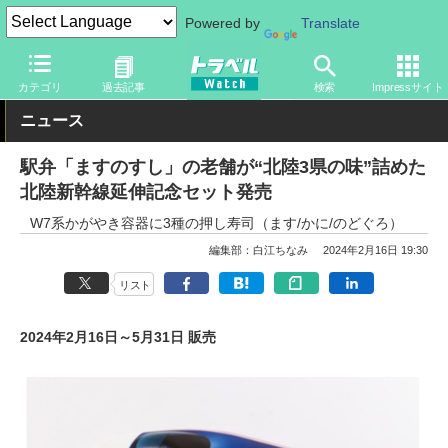
Powered by
Translate
トラベル Watch
旅の方法
鉄旅
鉄道
カテゴリ
過去記事
検索
Impressサイト
ニュース
駅弁「ますのすし」の老舗が“北陸3県の味”詰めた
北陸新幹線延伸記念セット発売
W7系かがやき容器に3種の押し寿司（ます/かに/のどぐろ）
編集部：白江ちなみ
2024年2月16日 19:30
リスト
2024年2月16日～5月31日 販売