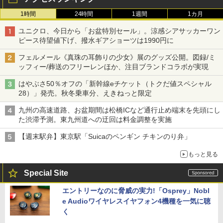
1時間
24時間
1週間
1カ月
ユニクロ、今日から「お盆特別セール」。涼感シアサッカーワン
ピース待望値下げ、撥水ギアショーツは1990円に
フェルメール《真珠の耳飾りの少女》展のグッズ公開。図録/ミ
ッフィー/葬送のフリーレンほか、注目ブランドコラボが実現
はやぶさ50％オフの「新幹線eチケット（トクだ値スペシャル
28）」発売。秋冬乗車分、えきねっと限定
九州の高速道路、お盆期間は松橋ICなど通行止め端末を先頭にし
た渋滞予測。東九州道への迂回は料金調整を実施
【週末駅弁】東京駅「Suicaのペンギン チキンのり弁」
もっと見る
Special Site
エントリーなのに脅威の実力!「Osprey」Nobl
e Audioワイヤレスイヤフォン4機種を一気に聴
く