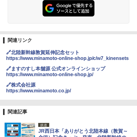
ト プライバシー テント 【中が透けない】 1
人用 折りたたみ 防災グッズ 災害用トイレ ビ
￥14,800
ーチ ピクニック ポップアップテント 携帯 簡
易 トイレテント (ブラック)
DEWEL パラソル 大型 ビーチ アウトドアパ
￥4,980
ラソル ガーデン サイトシート付 折りたたみ
防水 UVカット 4段階高さ調整 軽量 収納袋付
き
関連リンク
ENDLESS BASE 《めざましテレビで紹介》
テント ワンタッチ RENEW 幅200 2-3人用 43
￥6,459
🔗北陸新幹線敦賀延伸記念セット
500002(88859)
https://www.minamoto-online-shop.jp/c/w7_kinensets
￥5,999
ポインターライト 強力 小型 緑色/赤色/青紫色
🔗ますのすし本舗源 公式オンラインショップ
USB充電式 高精度 超長距離照射 長時間使用
https://www.minamoto-online-shop.jp/
可能 安全ロック付き 高安全性 金属製耐久 コ
[キャンパーズコレクション 山善] 傘みたいに
ンパクト多機能設計 持ち運び便利 アウトド
🔗株式会社源
広げるだけ パッとサッとテント ブラックコ
ア/オフィス/教育現場/展示会用 緑
https://www.minamoto.co.jp/
ーティング フルクローズ メッシュ 3-4人用
簡単設置 ポップアップテント エクルベージ
￥1,180
ュ(BC仕様) PATC-150B(EB)
関連記事
￥9,990
熊撃退スプレー 熊よけスプレー 熊スプレー
【日本企業販売】超強力クマ対策スプレー 30
鉄道
0ml（連続噴射30秒）110ml（連続噴射15
JR西日本「ありがとう北陸本線（敦賀～
[キャンパーズコレクション 山善] 傘みたいに
秒）射程5～10m 安全ロック搭載 携帯収納袋