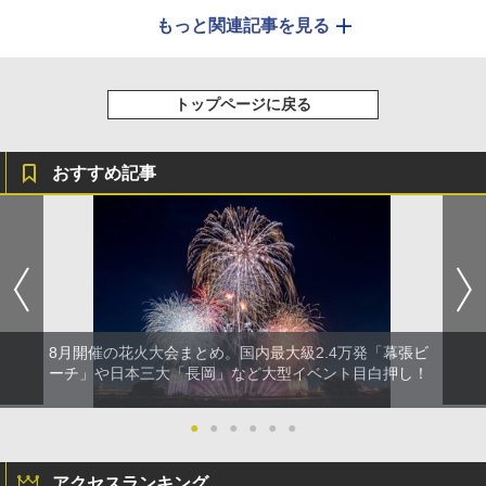
もっと関連記事を見る
トップページに戻る
おすすめ記事
8月開催の花火大会まとめ。国内最大級2.4万発「幕張ビ
ーチ」や日本三大「長岡」など大型イベント目白押し！
●
●
●
●
●
●
アクセスランキング