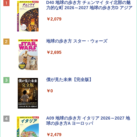
BE-PAL(ビ-パル) 2026年 9 月号【特別付録:
D40 地球の歩き方 チェンマイ タイ北部の魅
SOTO ミニマル"旅"財布 ランダム2種】
力的な町 2026～2027 地球の歩き方D アジア
￥1,500
￥2,079
ディズニーファン ２０２６年 ９月号 [雑
地球の歩き方 スター・ウォーズ
誌] (ＤＩＳＮＥＹ ＦＡＮ)
￥2,695
￥713
山と溪谷 2026年8月号「南アルプス大全」
僕が見た未来【完全版】
￥1,540
￥0
Coyote No.89 特集 星野道夫 夢見る旅
A09 地球の歩き方 イタリア 2026～2027 地
球の歩き方A ヨーロッパ
￥1,540
￥2,479