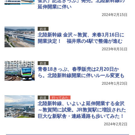
金沢）記念きっぷ」発売。北陸新幹線の
広げるだけ パッとサッとテント キューブワ
付き ヒグマ・イノシシ対策 自治体・教育機
延伸開業に伴い
イド ブラックコーティング フルクローズ メ
関の購入実績 登山・キャンプ・アウトドア・
ッシュ 4人用 簡単設置 ポップアップテント P
防災用品 長期保存可能 緊急時用 日本国内発
2024年2月15日
ATCW-150B エクルベージュ
送
￥-
￥3,680
鉄道
北陸新幹線 金沢～敦賀、来春3月16日に
開業決定！ 福井県の4駅で整備が進む
2023年8月31日
鉄道
青春18きっぷ、春季販売は2月20日か
ら。北陸新幹線開業に伴いルール変更も
2024年1月23日
鉄道
行ってみた
北陸新幹線、いよいよ延伸開業する金沢
～敦賀間に試乗。JR敦賀駅に増設された
巨大な新駅舎・連絡通路も歩いてみた！
2024年2月2日