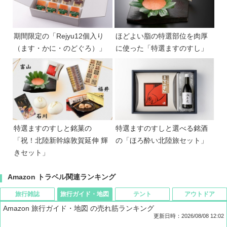
期間限定の「Rejyu12個入り
ほどよい脂の特選部位を肉厚
（ます・かに・のどぐろ）」
に使った「特選ますのすし」
特選ますのすしと銘菓の
特選ますのすしと選べる銘酒
「祝！北陸新幹線敦賀延伸 輝
の「ほろ酔い北陸旅セット」
きセット」
Amazon トラベル関連ランキング
旅行雑誌
旅行ガイド・地図
テント
アウトドア
Amazon 旅行ガイド・地図 の売れ筋ランキング
更新日時：2026/08/08 12:02