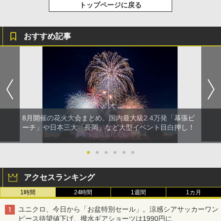
トップページに戻る
おすすめ記事
8月開催の花火大会まとめ。国内最大級2.4万発「幕張ビ
ーチ」や日本三大「長岡」など大型イベント目白押し！
●
●
●
●
●
●
アクセスランキング
1時間
24時間
1週間
1カ月
ユニクロ、今日から「お盆特別セール」。涼感シアサッカーワン
ピース待望値下げ、撥水ギアショーツは1990円に