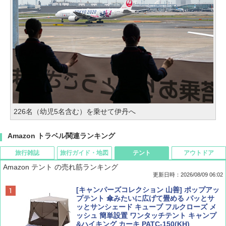
226名（幼児5名含む）を乗せて伊丹へ
Amazon トラベル関連ランキング
旅行雑誌
旅行ガイド・地図
テント
アウトドア
Amazon テント の売れ筋ランキング
更新日時：2026/08/09 06:02
BE-PAL(ビ-パル) 2026年 9 月号【特別付録:
地球の歩き方 スター・ウォーズ
[キャンパーズコレクション 山善] ポップアッ
SOTO ミニマル"旅"財布 ランダム2種】
プテント 傘みたいに広げて畳める パッとサ
ッとサンシェード キューブ フルクローズ メ
￥2,695
ッシュ 簡単設置 ワンタッチテント キャンプ
￥1,500
&ハイキング カーキ PATC-150(KH)