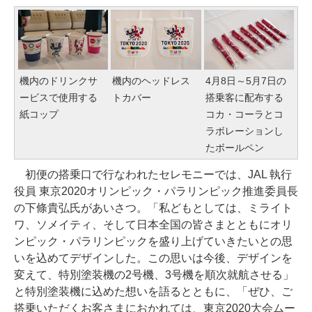
機内のドリンクサ
機内のヘッドレス
4月8日～5月7日の
ービスで使用する
トカバー
搭乗客に配布する
紙コップ
コカ・コーラとコ
ラボレーションし
たボールペン
初便の搭乗口で行なわれたセレモニーでは、JAL 執行
役員 東京2020オリンピック・パラリンピック推進委員長
の下條貴弘氏があいさつ。「私どもとしては、ミライト
ワ、ソメイティ、そして日本全国の皆さまとともにオリ
ンピック・パラリンピックを盛り上げていきたいとの思
いを込めてデザインした。この思いは今後、デザインを
変えて、特別塗装機の2号機、3号機を順次就航させる」
と特別塗装機に込めた想いを語るとともに、「ぜひ、ご
搭乗いただくお客さまにおかれては、東京2020大会ムー