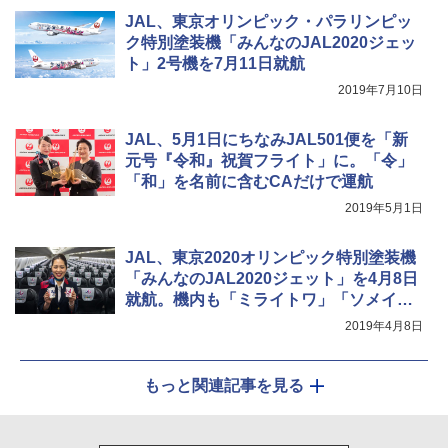
JAL、東京オリンピック・パラリンピッ
￥1,180
ク特別塗装機「みんなのJAL2020ジェッ
ト」2号機を7月11日就航
電動エアーポンプ SUP用 20PSI 電動ポンプ
2019年7月10日
ゴムボート 空気入れ 空気抜き 自動停止 過熱
保護 日光可読lcd 7種類ノズル付き
JAL、5月1日にちなみJAL501便を「新
￥7,884
元号『令和』祝賀フライト」に。「令」
「和」を名前に含むCAだけで運航
2019年5月1日
JAL、東京2020オリンピック特別塗装機
「みんなのJAL2020ジェット」を4月8日
就航。機内も「ミライトワ」「ソメイテ
ィ」デザイン
2019年4月8日
もっと関連記事を見る