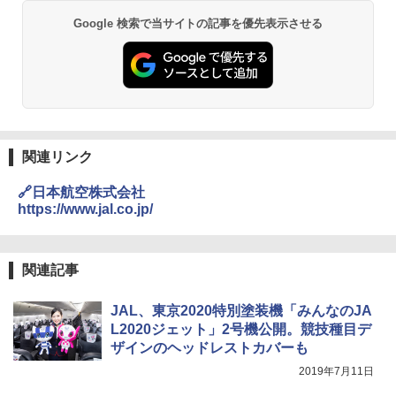
Google 検索で当サイトの記事を優先表示させる
熊撃退スプレー 熊よけスプレー 熊スプレー
【日本企業販売】超強力クマ対策スプレー 30
0ml（連続噴射30秒）110ml（連続噴射15
秒）射程5～10m 安全ロック搭載 携帯収納袋
付き ヒグマ・イノシシ対策 自治体・教育機
関の購入実績 登山・キャンプ・アウトドア・
防災用品 長期保存可能 緊急時用 日本国内発
送
関連リンク
￥3,680
🔗日本航空株式会社
https://www.jal.co.jp/
GRANDOOR ステンレス保冷剤 2個セット 2
026リニューアル 急速冷凍 空間倍増 衛生的
コンパクト 保冷力長持ち
関連記事
￥2,980
JAL、東京2020特別塗装機「みんなのJA
ポインターライト 強力 小型 緑色/赤色/青紫色
L2020ジェット」2号機公開。競技種目デ
USB充電式 高精度 超長距離照射 長時間使用
ザインのヘッドレストカバーも
可能 安全ロック付き 高安全性 金属製耐久 コ
2019年7月11日
ンパクト多機能設計 持ち運び便利 アウトド
ア/オフィス/教育現場/展示会用 緑