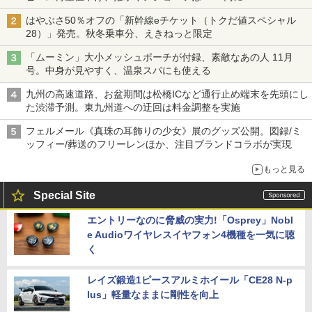
はやぶさ50％オフの「新幹線eチケット（トクだ値スペシャル
28）」発売。秋冬乗車分、えきねっと限定
「ムーミン」大小メッシュポーチが付録、素敵なあの人 11月
号。中身が見やすく、温泉スパにも使える
九州の高速道路、お盆期間は松橋ICなど通行止め端末を先頭にし
た渋滞予測。東九州道への迂回は料金調整を実施
フェルメール《真珠の耳飾りの少女》展のグッズ公開。図録/ミ
ッフィー/葬送のフリーレンほか、注目ブランドコラボが実現
もっと見る
Special Site
エントリーなのに脅威の実力!「Osprey」Nobl
e Audioワイヤレスイヤフォン4機種を一気に聴
く
レイズ鍛造1ピースアルミホイール「CE28 N-p
lus」軽量なままに剛性を向上