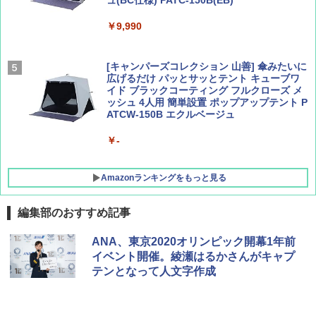
集】ボーイング110周年を祝して！
解く (講談社現代新書)
￥9,990
￥1,760
￥1,540
[キャンパーズコレクション 山善] 傘みたいに
広げるだけ パッとサッとテント キューブワ
イド ブラックコーティング フルクローズ メ
ッシュ 4人用 簡単設置 ポップアップテント P
ATCW-150B エクルベージュ
￥-
Amazonランキングをもっと見る
編集部のおすすめ記事
DEWEL パラソル 大型 ビーチ アウトドアパ
ANA、東京2020オリンピック開幕1年前
ラソル ガーデン サイトシート付 折りたたみ
イベント開催。綾瀬はるかさんがキャプ
防水 UVカット 4段階高さ調整 軽量 収納袋付
テンとなって人文字作成
き
￥6,459