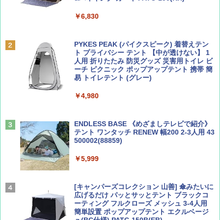
￥6,830
ディズニーファン ２０２６年 ９月号 [雑
A09 地球の歩き方 イタリア 2026～2027 地
誌] (ＤＩＳＮＥＹ ＦＡＮ)
球の歩き方A ヨーロッパ
PYKES PEAK (パイクスピーク) 着替えテン
ト プライバシー テント 【中が透けない】 1
￥713
￥2,479
人用 折りたたみ 防災グッズ 災害用トイレ ビ
ーチ ピクニック ポップアップテント 携帯 簡
易 トイレテント (グレー)
山と溪谷 2026年8月号「南アルプス大全」
D40 地球の歩き方 チェンマイ タイ北部の魅
￥4,980
力的な町 2026～2027 地球の歩き方D アジア
￥1,540
￥2,079
ENDLESS BASE 《めざましテレビで紹介》
テント ワンタッチ RENEW 幅200 2-3人用 43
500002(88859)
Coyote No.89 特集 星野道夫 夢見る旅
A26 地球の歩き方 チェコ ポーランド スロヴ
ァキア 2026～2027 地球の歩き方A ヨーロッ
￥5,999
パ
￥1,540
￥2,277
[キャンパーズコレクション 山善] 傘みたいに
広げるだけ パッとサッとテント ブラックコ
ーティング フルクローズ メッシュ 3-4人用
簡単設置 ポップアップテント エクルベージ
AIRLINE（エアライン）2026年9月号【特
新しい日本地理 地図・統計・移動から読み
ュ(BC仕様) PATC-150B(EB)