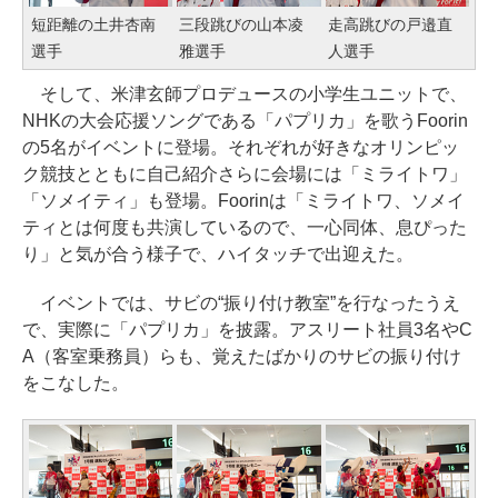
短距離の土井杏南
三段跳びの山本凌
走高跳びの戸邉直
選手
雅選手
人選手
そして、米津玄師プロデュースの小学生ユニットで、
NHKの大会応援ソングである「パプリカ」を歌うFoorin
の5名がイベントに登場。それぞれが好きなオリンピッ
ク競技とともに自己紹介さらに会場には「ミライトワ」
「ソメイティ」も登場。Foorinは「ミライトワ、ソメイ
ティとは何度も共演しているので、一心同体、息ぴった
り」と気が合う様子で、ハイタッチで出迎えた。
イベントでは、サビの“振り付け教室”を行なったうえ
で、実際に「パプリカ」を披露。アスリート社員3名やC
A（客室乗務員）らも、覚えたばかりのサビの振り付け
をこなした。