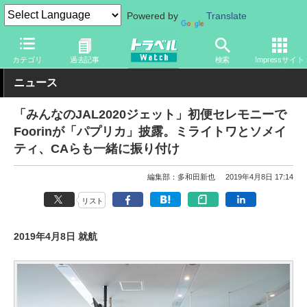
Powered by
Translate
トラベル Watch
企業・政府・官庁
国内エアライン
JAL
カテゴリ
過去記事
検索
Impressサイト
ニュース
「みんなのJAL2020ジェット」初便セレモニーで
Foorinが「パプリカ」披露。ミライトワとソメイ
ティ、CAらも一緒に振り付け
編集部：多和田新也
2019年4月8日 17:14
リスト
2019年4月8日 就航