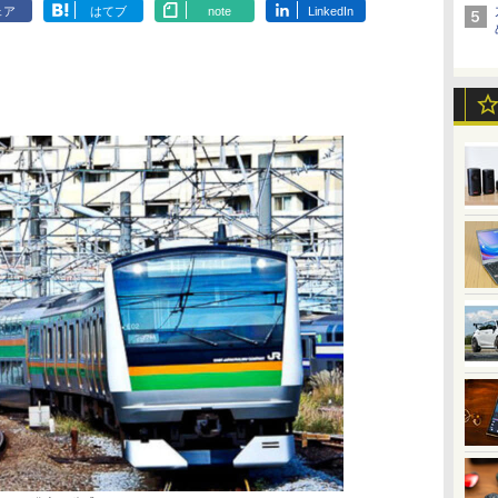
ェア
はてブ
note
LinkedIn