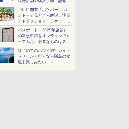
販売店舗や購入手順、記念チ
ケットも解説
ついに開業「ポケパーク カ
ントー」見どころ解説。注目
アトラクション・チケット手
配・来場前に必要な準備は？
パスポート（2025年旅券）
の新規申請をオンラインでや
ってみた。必要なものはスマ
ホとマイナカードのみ
はじめてのハワイ旅行ガイド
～せっかく行くなら隣島の秘
境も楽しみたい！～