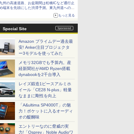
九州の高速道路、お盆期間は松橋ICなど通行止
め端末を先頭にした渋滞予測。東九州道への迂
回は料金調整を実施
もっと見る
Special Site
Amazon プライムデー過去最
安! Anker注目プロジェクタ
ー3モデルを使ってみた
メモリ32GBでも予算内。産
経新聞社がAMD Ryzen搭載
dynabookを2千台導入
レイズ鍛造1ピースアルミホ
イール「CE28 N-plus」軽量
なままに剛性を向上
「A&ultima SP4000T」の魅
力！ポケットに入るオーディ
オの醍醐味
エントリーなのに脅威の実
力!「Osprey」Noble Audioワ