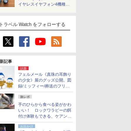
イヤレスイヤフォン4機種を
一気に聴く
トラベル Watch をフォローする
新記事
話題
フェルメール《真珠の耳飾り
の少女》展のグッズ公開。図
録/ミッフィー/葬送のフリー
レンほか、注目ブランドコラ
旅レポ
ボが実現
手のひらから食べる姿がかわ
いい！ ロックワラビーの餌
付け体験もできる、ケアンズ
でアサートン高原の日本語ガ
お出かけ
イド付きツアーに参加してみ