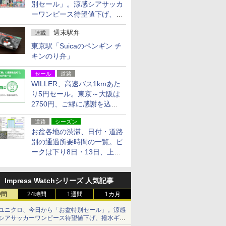
別セール」。涼感シアサッカ
ーワンピース待望値下げ、撥
水ギアショーツは1990円に
週末駅弁
連載
東京駅「Suicaのペンギン チ
キンのり弁」
セール
道路
WILLER、高速バス1kmあた
り5円セール。東京～大阪は
2750円、ご縁に感謝を込め
た20周年記念キャンペーン
道路
シーズン
お盆各地の渋滞、日付・道路
別の通過所要時間の一覧。ピ
ークは下り8日・13日、上り
14日・15日
Impress Watchシリーズ 人気記事
時間
24時間
1週間
1カ月
ユニクロ、今日から「お盆特別セール」。涼感
シアサッカーワンピース待望値下げ、撥水ギア