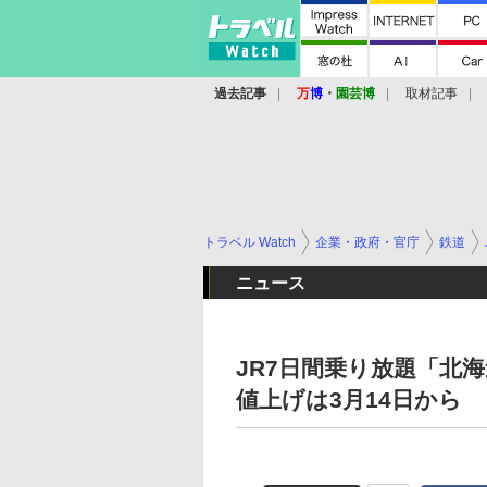
過去記事
万
博
・
園芸博
取材記事
トラベル Watch
企業・政府・官庁
鉄道
ニュース
JR7日間乗り放題「北
値上げは3月14日から