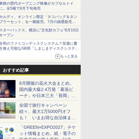
ショーツは1990円に
東映の歴代オープニング映像がカプセルトイ
に。全5種で8月下旬発売
カルディ、オンライン限定「ネコバッグ＆タン
ブラーセット」を一般販売。7月の抽選販売の
当選無効分
スターバックス、横浜に“文化財カフェ”8月10日
オープン
令和のファミコンディスクシステム？安価に書
き換え可能なGB用「しましまディスクシステ
ム」
もっと見る
おすすめ記事
8月開催の花火大会まとめ。
国内最大級2.4万発「幕張ビ
ーチ」や日本三大「長岡」な
ど大型イベント目白押し！
全国で旅行キャンペーン
続々、最大1万5000円オフ
も！ いまお得な自治体まと
め
「GREEN×EXPO2027」チケ
ット情報まとめ。紙・電子の