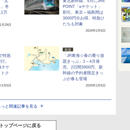
題「北
東北新幹線、4月にJRE
ス」冬
POINT「eチケット」
1万
割引。東京～福島間は
3000円分お得、特急ひ
たちも対象
11月28日
2026年2月6日
鉄道
で特急
「JR東海☆春の乗り放
運行。
題きっぷ」2～4月発
線チケ
売。2日間3900円、新
（トク
幹線の予約者限定きっ
ぷが春も登場
6年2月6日
2026年2月6日
もっと関連記事を見る
トップページに戻る