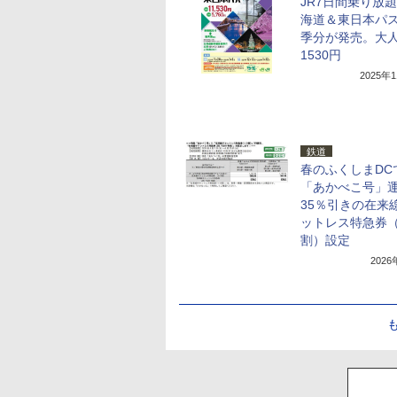
JR7日間乗り放
海道＆東日本パ
季分が発売。大人
1530円
2025年
鉄道
春のふくしまDC
「あかべこ号」
35％引きの在来
ットレス特急券
割）設定
202