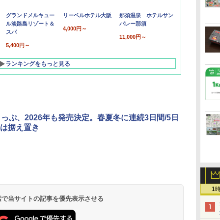
グランドメルキュー
リーベルホテル大阪
那須温泉 ホテルサン
ル淡路島リゾート＆
バレー那須
4,000円～
スパ
11,000円～
5,400円～
ランキングをもっと見る
きっぷ、2026年も発売決定。春夏冬に連続3日間/5日
は据え置き
北陸 福井 あわら
品川プリンスホテ
舞浜ビューホテル
箱根湯本温泉 ホテ
ホテルトラスティ東
オリエンタルホテル
下呂温泉 水明館
住友不動産ホテル ヴ
東京ベイ舞浜ホテル
温泉 清風荘（北陸
ル イーストタワー
ｂｙ ＨＵＬＩＣ
ル おかだ
京ベイサイド
東京ベイ
ィラフォンテーヌグラ
ファーストリゾート
8,250円～
最大級の庭園露天風
（旧：東京ベイ舞浜
ンド東京有明
9,958円～
11,200円～
5,450円～
5,200円～
4,290円～
1
呂の宿 清風荘）
ホテル）
19,541円～
5,758円～
6,070円～
 検索で当サイトの記事を優先表示させる