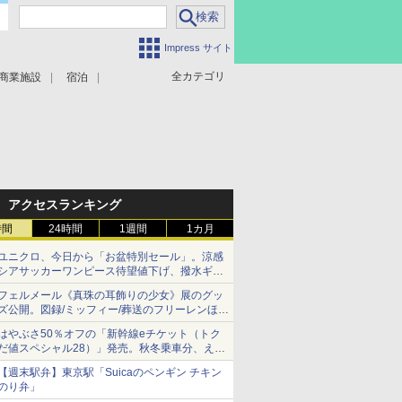
Impress サイト
全カテゴリ
商業施設
宿泊
アクセスランキング
時間
24時間
1週間
1カ月
ユニクロ、今日から「お盆特別セール」。涼感
シアサッカーワンピース待望値下げ、撥水ギア
ショーツは1990円に
フェルメール《真珠の耳飾りの少女》展のグッ
ズ公開。図録/ミッフィー/葬送のフリーレンほ
か、注目ブランドコラボが実現
はやぶさ50％オフの「新幹線eチケット（トク
だ値スペシャル28）」発売。秋冬乗車分、えき
ねっと限定
【週末駅弁】東京駅「Suicaのペンギン チキン
のり弁」