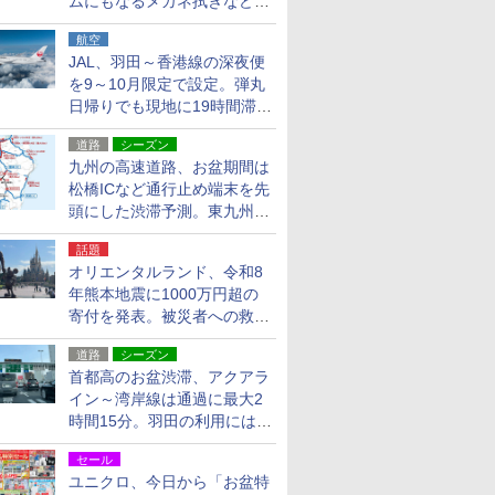
ムにもなるメガネ拭きなど雑
貨24種
航空
JAL、羽田～香港線の深夜便
を9～10月限定で設定。弾丸
日帰りでも現地に19時間滞在
できる
道路
シーズン
九州の高速道路、お盆期間は
松橋ICなど通行止め端末を先
頭にした渋滞予測。東九州道
への迂回は料金調整を実施
話題
オリエンタルランド、令和8
年熊本地震に1000万円超の
寄付を発表。被災者への救援
活動・復旧支援
道路
シーズン
首都高のお盆渋滞、アクアラ
イン～湾岸線は通過に最大2
時間15分。羽田の利用には
「空港西出口」の利用検討を
セール
ユニクロ、今日から「お盆特