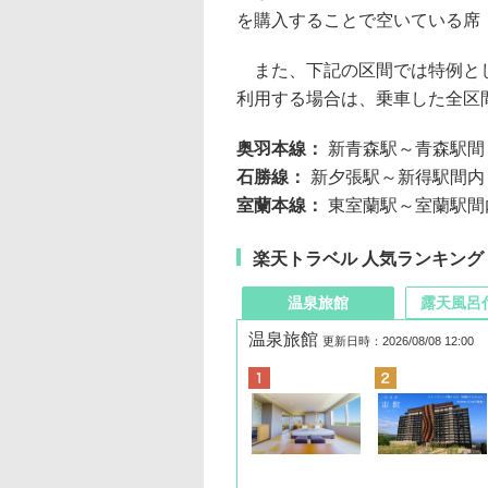
を購入することで空いている席
また、下記の区間では特例とし
利用する場合は、乗車した全区
奥羽本線：
新青森駅～青森駅間
石勝線：
新夕張駅～新得駅間内
室蘭本線：
東室蘭駅～室蘭駅間
楽天トラベル 人気ランキング
温泉旅館
露天風呂
温泉旅館
更新日時：2026/08/08 12:00