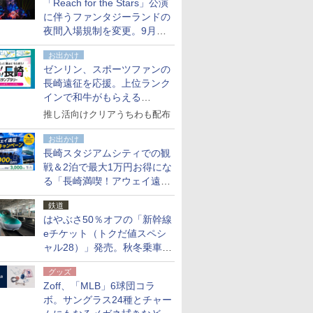
「Reach for the Stars」公演
た
に伴うファンタジーランドの
夜間入場規制を変更。9月か
ら18時50分～20時ごろに
お出かけ
ゼンリン、スポーツファンの
長崎遠征を応援。上位ランク
インで和牛がもらえる
「GO！GO！長崎スタンプラ
推し活向けクリアうちわも配布
リー」
お出かけ
長崎スタジアムシティでの観
戦＆2泊で最大1万円お得にな
る「長崎満喫！アウェイ遠征
応援キャンペーン」
鉄道
はやぶさ50％オフの「新幹線
eチケット（トクだ値スペシ
ャル28）」発売。秋冬乗車
分、えきねっと限定
グッズ
Zoff、「MLB」6球団コラ
ボ。サングラス24種とチャー