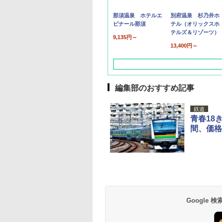
那須温泉 ホテルエ
別府温泉 杉乃井ホ
ピナール那須
テル（オリックスホ
テルズ＆リゾーツ）
9,135円～
13,400円～
編集部のおすすめ記事
鉄道
青春18
間、価格
草津温泉 ホテル櫻
品川プリンスホテル
グランドニッコー東
海のサウナ＆スパ
東京ドームホテル
シェラトン・グラン
井
京ベイ 舞浜
オールインクルーシ
デ・トーキョーベ
7,037円～
7,980円～
ブ 島原温泉ホテル
イ・ホテル
14,300円～
6,800円～
南風楼
10,450円～
7,950円～
Google