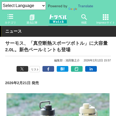
Powered by
Translate
トラベル Watch
旅のアイテム
旅行グッズ
生活雑貨
カテゴリ
過去記事
検索
Impressサイト
ニュース
サーモス、「真空断熱スポーツボトル」に大容量
2.0L。新色ペールミントも登場
編集部：池田隆之介
2026年2月12日 15:57
リスト
2026年2月21日 発売