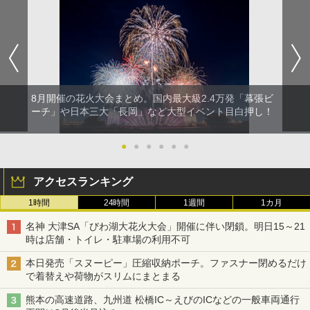
8月開催の花火大会まとめ。国内最大級2.4万発「幕張ビ
ーチ」や日本三大「長岡」など大型イベント目白押し！
●
●
●
●
●
●
アクセスランキング
1時間
24時間
1週間
1カ月
名神 大津SA「びわ湖大花火大会」開催に伴い閉鎖。明日15～21
時は店舗・トイレ・駐車場の利用不可
本日発売「スヌーピー」圧縮収納ポーチ。ファスナー閉めるだけ
で着替えや荷物がスリムにまとまる
熊本の高速道路、九州道 松橋IC～えびのICなどの一般車両通行