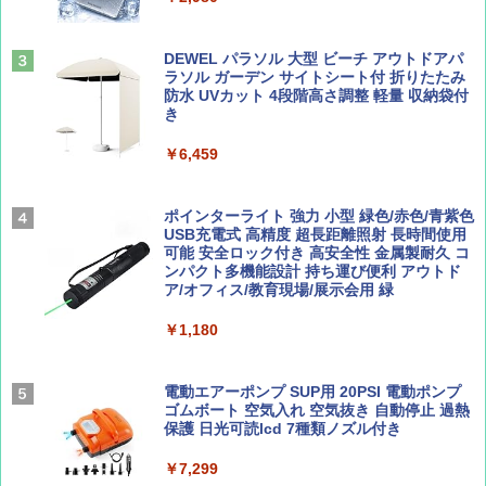
ーチ ピクニック ポップアップテント 携帯 簡
易 トイレテント (オリーブ)
山と溪谷 2026年8月号「南アルプス大全」
A26 地球の歩き方 チェコ ポーランド スロヴ
DEWEL パラソル 大型 ビーチ アウトドアパ
￥-
ァキア 2026～2027 地球の歩き方A ヨーロッ
ラソル ガーデン サイトシート付 折りたたみ
パ
￥1,540
防水 UVカット 4段階高さ調整 軽量 収納袋付
き
￥2,277
ENDLESS BASE 《めざましテレビで紹介》
テント ワンタッチ RENEW 幅200 2-3人用 43
￥6,459
500002(89147)
AIRLINE（エアライン）2026年9月号【特
地球の歩き方 スター・ウォーズ
集】ボーイング110周年を祝して！
￥5,499
ポインターライト 強力 小型 緑色/赤色/青紫色
￥2,695
USB充電式 高精度 超長距離照射 長時間使用
￥1,760
可能 安全ロック付き 高安全性 金属製耐久 コ
[キャンパーズコレクション 山善] 傘みたいに
ンパクト多機能設計 持ち運び便利 アウトド
広げるだけ パッとサッとテント ブラックコ
ア/オフィス/教育現場/展示会用 緑
ーティング フルクローズ メッシュ 3-4人用
簡単設置 ポップアップテント エクルベージ
BE-PAL(ビ-パル) 2026年 9 月号【特別付録:
新しい日本地理 地図・統計・移動から読み
￥1,180
ュ(BC仕様) PATC-150B(EB)
SOTO ミニマル"旅"財布 ランダム2種】
解く (講談社現代新書)
￥8,991
￥1,500
￥1,540
電動エアーポンプ SUP用 20PSI 電動ポンプ
ゴムボート 空気入れ 空気抜き 自動停止 過熱
保護 日光可読lcd 7種類ノズル付き
Coleman(コールマン) ツーリングドーム/LD
X 2人用 3人用 キャンプ アウトドア フェス
￥7,299
収納 コンパクト 簡単設営 カンガルーテント