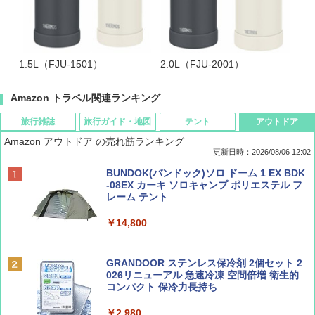
1.5L（FJU-1501）
2.0L（FJU-2001）
Amazon トラベル関連ランキング
旅行雑誌
旅行ガイド・地図
テント
アウトドア
Amazon アウトドア の売れ筋ランキング
更新日時：2026/08/06 12:02
ディズニーファン ２０２６年 ９月号 [雑
D40 地球の歩き方 チェンマイ タイ北部の魅
[キャンパーズコレクション 山善] ポップアッ
BUNDOK(バンドック)ソロ ドーム 1 EX BDK
誌] (ＤＩＳＮＥＹ ＦＡＮ)
力的な町 2026～2027 地球の歩き方D アジア
プテント 傘みたいに広げて畳める パッとサ
-08EX カーキ ソロキャンプ ポリエステル フ
ッとサンシェード キューブ フルクローズ メ
レーム テント
ッシュ 簡単設置 ワンタッチテント キャンプ
￥713
￥2,079
&ハイキング カーキ PATC-150(KH)
￥14,800
￥6,832
Coyote No.89 特集 星野道夫 夢見る旅
A09 地球の歩き方 イタリア 2026～2027 地
GRANDOOR ステンレス保冷剤 2個セット 2
球の歩き方A ヨーロッパ
026リニューアル 急速冷凍 空間倍増 衛生的
PYKES PEAK (パイクスピーク) 着替えテン
コンパクト 保冷力長持ち
￥1,540
ト プライバシー テント 【中が透けない】 1
￥2,479
人用 折りたたみ 防災グッズ 災害用トイレ ビ
￥2,980