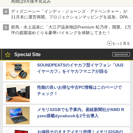
再開は8月後半見込み
ディズニーシー「インディ・ジョーンズ・アドベンチャー」が
11月末に運営再開。プロジェクションマッピングを追加、DPA
は1500円
群馬・水上温泉に「大江戸温泉物語Premium 松乃井」開業。1万
坪の庭園湯めぐり＆豪華バイキングを体験してきた！
もっと見る
Special Site
SOUNDPEATSのイヤカフ型イヤフォン「UU2
イヤーカフ」をイヤカフマニアが語る
性能の良いお得な中古PC情報はこのページで
チェック！
メモリ32GBでも予算内。産経新聞社がAMD R
yzen搭載dynabookを2千台導入
お値段そのままでメモリ倍増！メモリ32GBの