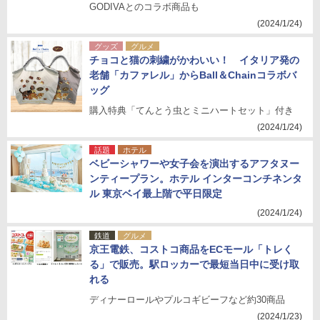
GODIVAとのコラボ商品も
(2024/1/24)
グッズ
グルメ
チョコと猫の刺繍がかわいい！ イタリア発の
老舗「カファレル」からBall＆Chainコラボバ
ッグ
購入特典「てんとう虫とミニハートセット」付き
(2024/1/24)
話題
ホテル
ベビーシャワーや女子会を演出するアフタヌー
ンティープラン。ホテル インターコンチネンタ
ル 東京ベイ最上階で平日限定
(2024/1/24)
鉄道
グルメ
京王電鉄、コストコ商品をECモール「トレく
る」で販売。駅ロッカーで最短当日中に受け取
れる
ディナーロールやプルコギビーフなど約30商品
(2024/1/23)