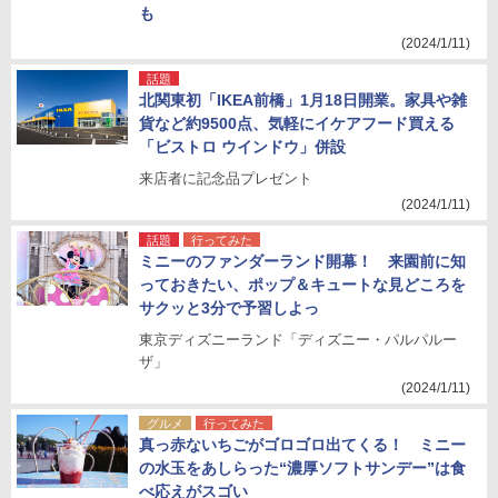
も
(2024/1/11)
話題
北関東初「IKEA前橋」1月18日開業。家具や雑
貨など約9500点、気軽にイケアフード買える
「ビストロ ウインドウ」併設
来店者に記念品プレゼント
(2024/1/11)
話題
行ってみた
ミニーのファンダーランド開幕！ 来園前に知
っておきたい、ポップ＆キュートな見どころを
サクッと3分で予習しよっ
東京ディズニーランド「ディズニー・パルパルー
ザ」
(2024/1/11)
グルメ
行ってみた
真っ赤ないちごがゴロゴロ出てくる！ ミニー
の水玉をあしらった“濃厚ソフトサンデー”は食
べ応えがスゴい