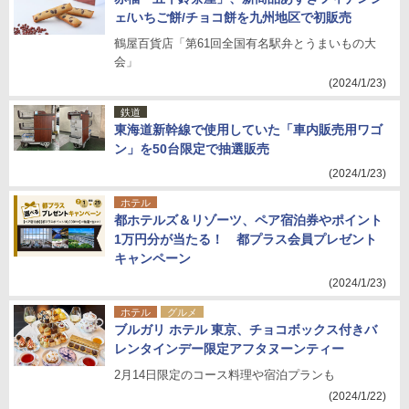
ェ/いちご餅/チョコ餅を九州地区で初販売
鶴屋百貨店「第61回全国有名駅弁とうまいもの大
会」
(2024/1/23)
鉄道
東海道新幹線で使用していた「車内販売用ワゴ
ン」を50台限定で抽選販売
(2024/1/23)
ホテル
都ホテルズ＆リゾーツ、ペア宿泊券やポイント
1万円分が当たる！ 都プラス会員プレゼント
キャンペーン
(2024/1/23)
ホテル
グルメ
ブルガリ ホテル 東京、チョコボックス付きバ
レンタインデー限定アフタヌーンティー
2月14日限定のコース料理や宿泊プランも
(2024/1/22)