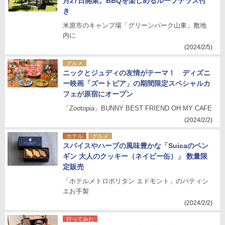
月27日開業。BBQを楽しめるルーフテラス付
き
米原市のキャンプ場「グリーンパーク山東」敷地
内に
(2024/2/5)
グルメ
ニックとジュディの友情がテーマ！ ディズニ
ー映画「ズートピア」の期間限定スペシャルカ
フェが原宿にオープン
「Zootopia」BUNNY BEST FRIEND OH MY CAFE
(2024/2/2)
ホテル
グルメ
スパイスやハーブの風味豊かな「Suicaのペン
ギン 大人のクッキー（ネイビー缶）」 数量限
定販売
「ホテルメトロポリタン エドモント」のパティシ
エお手製
(2024/2/2)
行ってみた