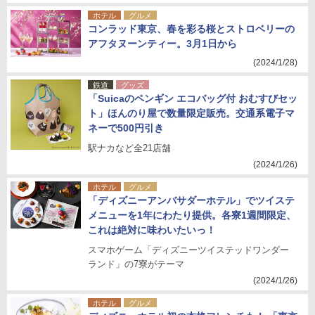
ホテル
グルメ
コンラッド東京、春を彩る桜とストロベリーの
アフタヌーンティー。3月1日から
(2024/1/28)
鉄道
グッズ
「Suicaのペンギン エコバッグ付 おむすびセッ
ト」ほんのり屋で数量限定販売。交通系電子マ
ネーで500円引き
駅ナカなど全21店舗
(2024/1/26)
ホテル
グルメ
「ディズニーアンバサダーホテル」でツイステ
メニューを1年にわたり提供。各寮1週間限定、
これは絶対に味わいたいっ！
スマホゲーム「ディズニーツイステッドワンダー
ランド」の7寮がテーマ
(2024/1/26)
ホテル
グルメ