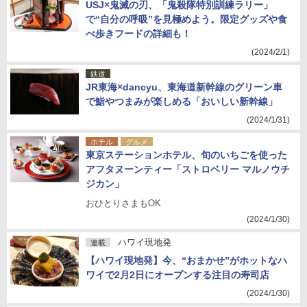
USJ×鬼滅の刃、「鬼殺隊特別訓練ラリー」
で“自分の呼吸”を見極めよう。限定グッズや食
べ歩きフードの詳細も！
(2024/2/1)
鉄道
JR東海×dancyu、東海道新幹線のグリーン車
で鮨やつまみが楽しめる「おいしい新幹線」
(2024/1/31)
ホテル
グルメ
東京ステーションホテル、旬のいちごを使った
アフタヌーンティー「ストロベリー マルノウチ
ジカン」
おひとりさまもOK
(2024/1/30)
ハワイ現地発
連載
【ハワイ現地発】今、“おまかせ”がホットなハ
ワイで2月2日にオープンする注目の寿司店
(2024/1/30)