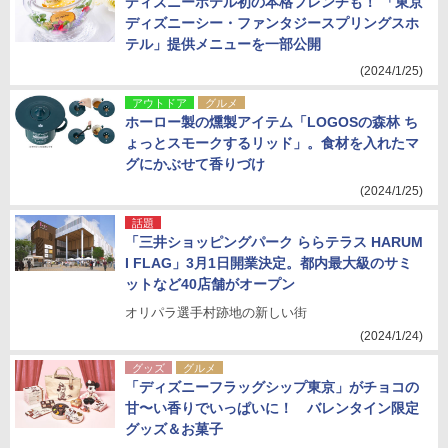
ディズニーホテル初の本格フレンチも！ 「東京
ディズニーシー・ファンタジースプリングスホ
テル」提供メニューを一部公開
(2024/1/25)
アウトドア
グルメ
ホーロー製の燻製アイテム「LOGOSの森林 ち
ょっとスモークするリッド」。食材を入れたマ
グにかぶせて香りづけ
(2024/1/25)
話題
「三井ショッピングパーク ららテラス HARUM
I FLAG」3月1日開業決定。都内最大級のサミ
ットなど40店舗がオープン
オリパラ選手村跡地の新しい街
(2024/1/24)
グッズ
グルメ
「ディズニーフラッグシップ東京」がチョコの
甘〜い香りでいっぱいに！ バレンタイン限定
グッズ＆お菓子