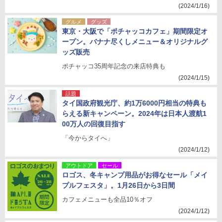
(2024/1/16)
グルメ
グッズ
東京・大阪で「ポチャッコカフェ」期間限定オ
ープン。バナナ尽くしメニュー＆オリジナルグ
ッズ販売
ポチャッコ35周年記念の来店特典も
(2024/1/15)
話題
タイ国政府観光庁、約1万6000円相当の特典も
らえる新キャンペーン。2024年は日本人渡航1
00万人の回復目指す
「今からタイへ」
(2024/1/12)
アウトドア
セール
ロゴス、冬キャンプ用品がお得なセール「メイ
プルフェスタ」。1月26日から3日間
カフェメニューも全品10％オフ
(2024/1/12)