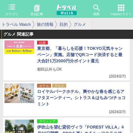
カテゴリ
過去記事
検索
Impressサイト
トラベル Watch
旅の情報
目的
グルメ
グルメ 関連記事
話題
東京都、「暮らしを応援！TOKYO元気キャン
ペーン」実施。店舗でQRコード決済すると最
大合計1万2000円分ポイント還元
都民以外もOK
(2024/2/7)
ホテル
グルメ
ロイヤルパークホテル、爽やかな春を感じるア
フタヌーンティー。シトラス＆はちみつ/チョコ
ミント
(2024/2/7)
アウトドア
伊吹山を望む貸切ヴィラ「FOREST VILLA」4