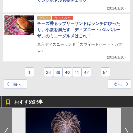
リンクボトルも要チェック
(2024/1/10)
グルメ
行ってみた
チーズ香るラブリーサンドはランチにぴった
り。小腹を満たす「ディズニー・パルパルー
ザ」のミニーグルメはこれ！
東京ディズニーランド「スウィートハート・カフ
ェ」
(2024/1/10)
1
…
38
39
40
41
42
…
54
前へ
次へ
おすすめ記事