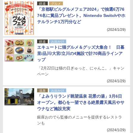
鉄道
グルメ
「京都駅ビルグルメフェア2024」で抽選6万76
74名に賞品プレゼント。Nintendo Switchやホ
テルランチ1万円分など
(2024/1/29)
鉄道
お出かけ
エキュートに猫グルメ＆グッズ大集合！ 日暮
里/品川/大宮/立川の4施設で計70商品ラインア
ップ
「2月22日は猫の日ぎゅっと、にゃんこ。」キャン
ペーン
(2024/1/29)
温泉
お出かけ
「よみうりランド眺望温泉 花景の湯」3月6日
オープン。都心を一望できる絶景露天風呂やサ
ウナなど施設充実
銀座おのでら監修のメニューを提供するレストラ
ンも
(2024/1/29)