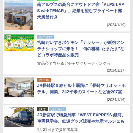
南アルプスの高台にアウトドア宿「ALPS LAP
S withTENAR」。絶景を望むプライベート露
天風呂付き
(2024/1/19)
お出かけ
宮崎だいすきポケモン「ナッシー」が新宿アン
テナショップに来る！ 旬の柑橘“たまたま”な
どコラボ特産品を販売
賞品必ず当たるガチャやグリーティングも
(2024/1/17)
ホテル
JR長崎駅直結ビル上層階に「長崎マリオットホ
テル」開業。242平米のスイートなど全207室
(2024/1/16)
鉄道
お出かけ
JR新宮駅で特急列車「WEST EXPRESS 銀河」
車両見学会。鉄道グッズ販売や地産マルシェも
1月31日まで参加者募集