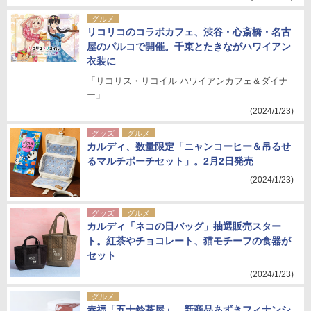
グルメ
リコリコのコラボカフェ、渋谷・心斎橋・名古
屋のパルコで開催。千束とたきながハワイアン
衣装に
「リコリス・リコイル ハワイアンカフェ＆ダイナ
ー」
(2024/1/23)
グッズ
グルメ
カルディ、数量限定「ニャンコーヒー＆吊るせ
るマルチポーチセット」。2月2日発売
(2024/1/23)
グッズ
グルメ
カルディ「ネコの日バッグ」抽選販売スター
ト。紅茶やチョコレート、猫モチーフの食器が
セット
(2024/1/23)
グルメ
赤福「五十鈴茶屋」、新商品あずきフィナンシ