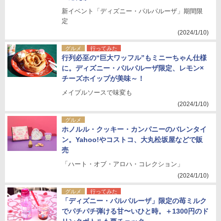
新イベント「ディズニー・パルパルーザ」期間限
定
(2024/1/10)
グルメ
行ってみた
行列必至の“巨大ワッフル”もミニーちゃん仕様
に。ディズニー・パルパルーザ限定、レモン×
チーズホイップが美味～！
メイプルソースで味変も
(2024/1/10)
グルメ
ホノルル・クッキー・カンパニーのバレンタイ
ン。Yahoo!やコストコ、大丸松坂屋などで販
売
「ハート・オブ・アロハ・コレクション」
(2024/1/10)
グルメ
行ってみた
「ディズニー・パルパルーザ」限定の苺ミルク
でパチパチ弾ける甘〜いひと時。＋1300円のド