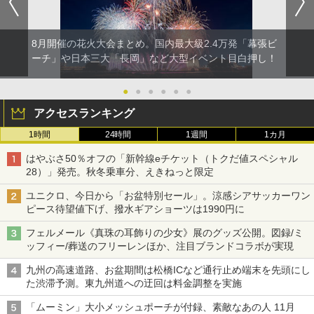
8月開催の花火大会まとめ。国内最大級2.4万発「幕張ビ
ーチ」や日本三大「長岡」など大型イベント目白押し！
●
●
●
●
●
●
アクセスランキング
1時間
24時間
1週間
1カ月
はやぶさ50％オフの「新幹線eチケット（トクだ値スペシャル
28）」発売。秋冬乗車分、えきねっと限定
ユニクロ、今日から「お盆特別セール」。涼感シアサッカーワン
ピース待望値下げ、撥水ギアショーツは1990円に
フェルメール《真珠の耳飾りの少女》展のグッズ公開。図録/ミ
ッフィー/葬送のフリーレンほか、注目ブランドコラボが実現
九州の高速道路、お盆期間は松橋ICなど通行止め端末を先頭にし
た渋滞予測。東九州道への迂回は料金調整を実施
「ムーミン」大小メッシュポーチが付録、素敵なあの人 11月