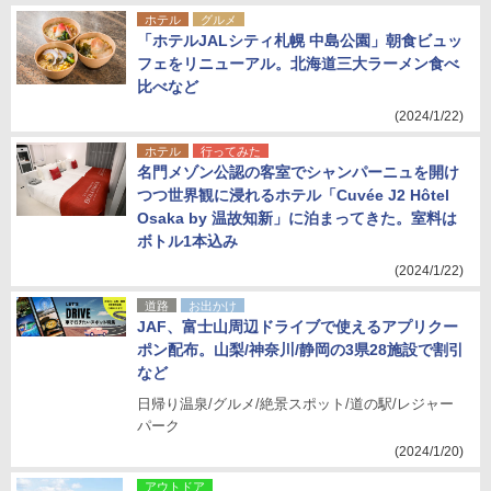
ホテル
グルメ
「ホテルJALシティ札幌 中島公園」朝食ビュッ
フェをリニューアル。北海道三大ラーメン食べ
比べなど
(2024/1/22)
ホテル
行ってみた
名門メゾン公認の客室でシャンパーニュを開け
つつ世界観に浸れるホテル「Cuvée J2 Hôtel
Osaka by 温故知新」に泊まってきた。室料は
ボトル1本込み
(2024/1/22)
道路
お出かけ
JAF、富士山周辺ドライブで使えるアプリクー
ポン配布。山梨/神奈川/静岡の3県28施設で割引
など
日帰り温泉/グルメ/絶景スポット/道の駅/レジャー
パーク
(2024/1/20)
アウトドア