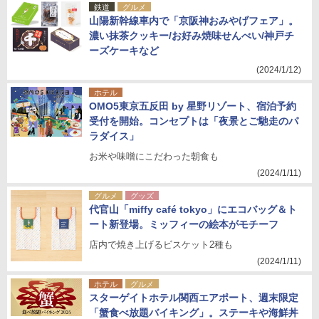
鉄道
グルメ
山陽新幹線車内で「京阪神おみやげフェア」。
濃い抹茶クッキー/お好み焼味せんべい/神戸チ
ーズケーキなど
(2024/1/12)
ホテル
OMO5東京五反田 by 星野リゾート、宿泊予約
受付を開始。コンセプトは「夜景とご馳走のパ
ラダイス」
お米や味噌にこだわった朝食も
(2024/1/11)
グルメ
グッズ
代官山「miffy café tokyo」にエコバッグ＆ト
ート新登場。ミッフィーの絵本がモチーフ
店内で焼き上げるビスケット2種も
(2024/1/11)
ホテル
グルメ
スターゲイトホテル関西エアポート、週末限定
「蟹食べ放題バイキング」。ステーキや海鮮丼