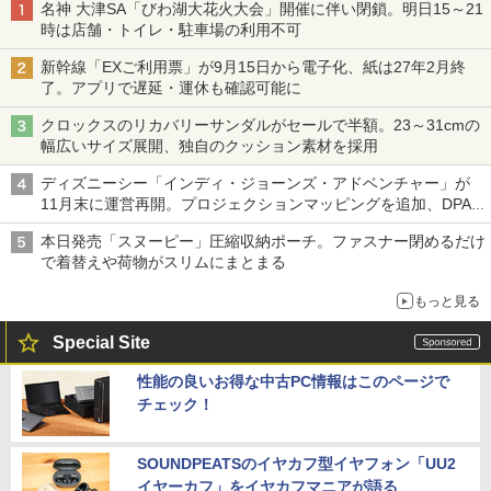
名神 大津SA「びわ湖大花火大会」開催に伴い閉鎖。明日15～21
時は店舗・トイレ・駐車場の利用不可
新幹線「EXご利用票」が9月15日から電子化、紙は27年2月終
了。アプリで遅延・運休も確認可能に
クロックスのリカバリーサンダルがセールで半額。23～31cmの
幅広いサイズ展開、独自のクッション素材を採用
ディズニーシー「インディ・ジョーンズ・アドベンチャー」が
11月末に運営再開。プロジェクションマッピングを追加、DPA
は1500円
本日発売「スヌーピー」圧縮収納ポーチ。ファスナー閉めるだけ
で着替えや荷物がスリムにまとまる
もっと見る
Special Site
性能の良いお得な中古PC情報はこのページで
チェック！
SOUNDPEATSのイヤカフ型イヤフォン「UU2
イヤーカフ」をイヤカフマニアが語る