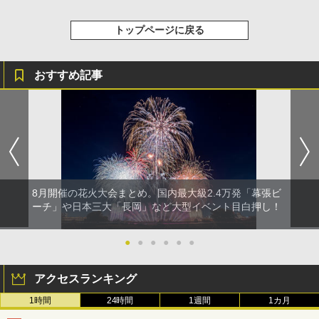
トップページに戻る
おすすめ記事
8月開催の花火大会まとめ。国内最大級2.4万発「幕張ビ
ーチ」や日本三大「長岡」など大型イベント目白押し！
●
●
●
●
●
●
アクセスランキング
1時間
24時間
1週間
1カ月