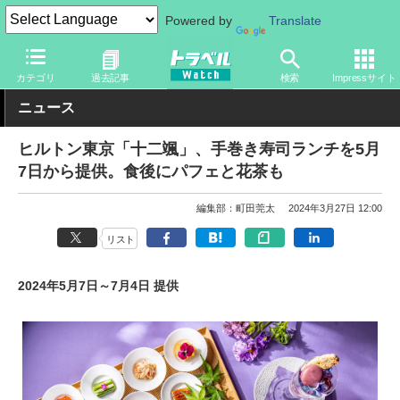
Powered by
Translate
トラベル Watch
旅の情報
ホテル・旅館
その他
カテゴリ
過去記事
検索
Impressサイト
ニュース
ヒルトン東京「十二颯」、手巻き寿司ランチを5月
7日から提供。食後にパフェと花茶も
編集部：町田莞太
2024年3月27日 12:00
リスト
2024年5月7日～7月4日 提供