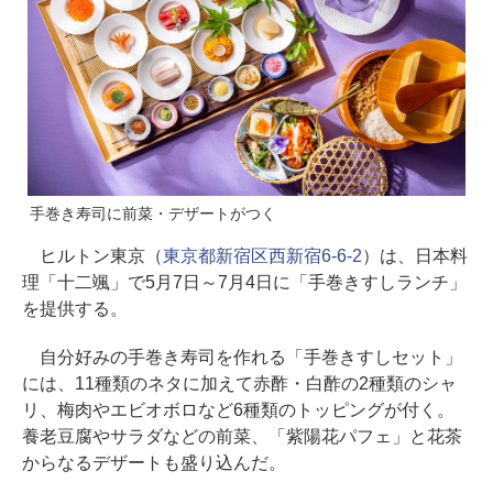
手巻き寿司に前菜・デザートがつく
ヒルトン東京（
東京都新宿区西新宿6-6-2
）は、日本料
理「十二颯」で5月7日～7月4日に「手巻きすしランチ」
を提供する。
自分好みの手巻き寿司を作れる「手巻きすしセット」
には、11種類のネタに加えて赤酢・白酢の2種類のシャ
リ、梅肉やエビオボロなど6種類のトッピングが付く。
養老豆腐やサラダなどの前菜、「紫陽花パフェ」と花茶
からなるデザートも盛り込んだ。