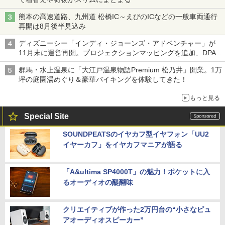
熊本の高速道路、九州道 松橋IC～えびのICなどの一般車両通行
再開は8月後半見込み
ディズニーシー「インディ・ジョーンズ・アドベンチャー」が
11月末に運営再開。プロジェクションマッピングを追加、DPA
は1500円
群馬・水上温泉に「大江戸温泉物語Premium 松乃井」開業。1万
坪の庭園湯めぐり＆豪華バイキングを体験してきた！
もっと見る
Special Site
SOUNDPEATSのイヤカフ型イヤフォン「UU2
イヤーカフ」をイヤカフマニアが語る
「A&ultima SP4000T」の魅力！ポケットに入
るオーディオの醍醐味
クリエイティブが作った2万円台の“小さなピュ
アオーディオスピーカー”