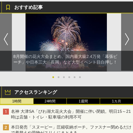
おすすめ記事
8月開催の花火大会まとめ。国内最大級2.4万発「幕張ビ
ーチ」や日本三大「長岡」など大型イベント目白押し！
●
●
●
●
●
●
アクセスランキング
1時間
24時間
1週間
1カ月
名神 大津SA「びわ湖大花火大会」開催に伴い閉鎖。明日15～21
時は店舗・トイレ・駐車場の利用不可
本日発売「スヌーピー」圧縮収納ポーチ。ファスナー閉めるだけ
で着替えや荷物がスリムにまとまる