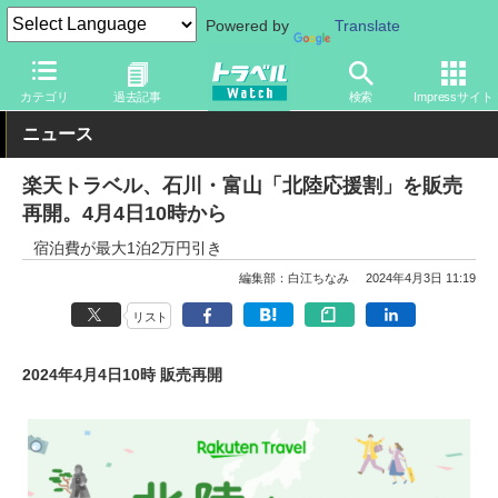
Powered by
Translate
トラベル Watch
企業・政府・官庁
政府・官庁
旅行会社・旅行
カテゴリ
過去記事
検索
Impressサイト
ニュース
楽天トラベル、石川・富山「北陸応援割」を販売
再開。4月4日10時から
宿泊費が最大1泊2万円引き
編集部：白江ちなみ
2024年4月3日 11:19
リスト
2024年4月4日10時 販売再開