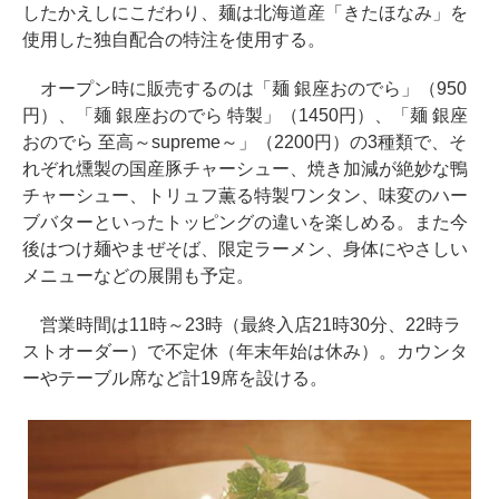
したかえしにこだわり、麺は北海道産「きたほなみ」を
使用した独自配合の特注を使用する。
オープン時に販売するのは「麺 銀座おのでら」（950
円）、「麺 銀座おのでら 特製」（1450円）、「麺 銀座
おのでら 至高～supreme～」（2200円）の3種類で、そ
れぞれ燻製の国産豚チャーシュー、焼き加減が絶妙な鴨
チャーシュー、トリュフ薫る特製ワンタン、味変のハー
ブバターといったトッピングの違いを楽しめる。また今
後はつけ麺やまぜそば、限定ラーメン、身体にやさしい
メニューなどの展開も予定。
営業時間は11時～23時（最終入店21時30分、22時ラ
ストオーダー）で不定休（年末年始は休み）。カウンタ
ーやテーブル席など計19席を設ける。