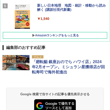
AIRLINE（エアライン）2026年9月号【特
新しい日本地理 地図・統計・移動から読み
集】ボーイング110周年を祝して！
解く (講談社現代新書)
￥1,760
￥1,540
Amazonランキングをもっと見る
編集部のおすすめ記事
[キャンパーズコレクション 山善] ポップアッ
BUNDOK(バンドック)ソロ ドーム 1 EX BDK
グルメ
プテント 傘みたいに広げて畳める パッとサ
-08EX カーキ ソロキャンプ ポリエステル フ
「廻転鮨 銀座おのでら ハワイ店」2024
ッとサンシェード キューブ フルクローズ メ
レーム テント
年2月オープン。ミシュラン星獲得店が回
ッシュ 簡単設置 ワンタッチテント キャンプ
転寿司で海外初進出
&ハイキング カーキ PATC-150(KH)
￥14,800
￥6,831
GRANDOOR ステンレス保冷剤 2個セット 2
026リニューアル 急速冷凍 空間倍増 衛生的
Google 検索で当サイトの記事を優先表示させる
PYKES PEAK (パイクスピーク) 着替えテン
コンパクト 保冷力長持ち
ト プライバシー テント 【中が透けない】 1
人用 折りたたみ 防災グッズ 災害用トイレ ビ
￥2,980
ーチ ピクニック ポップアップテント 携帯 簡