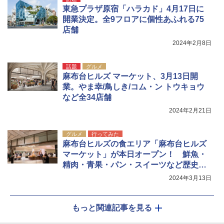
0B エクルベージュ
ア/オフィス/教育現場/展示会用 緑
東急プラザ原宿「ハラカド」4月17日に
開業決定。全9フロアに個性あふれる75
￥10,990
￥1,180
店舗
2024年2月8日
話題
グルメ
麻布台ヒルズ マーケット、3月13日開
業。やま幸/鳥しき/コム・ン トウキョウ
など全34店舗
2024年2月21日
グルメ
行ってみた
麻布台ヒルズの食エリア「麻布台ヒルズ
マーケット」が本日オープン！ 鮮魚・
精肉・青果・パン・スイーツなど歴史あ
る名店も参加する豪華なラインアップを
2024年3月13日
見てきた
もっと関連記事を見る