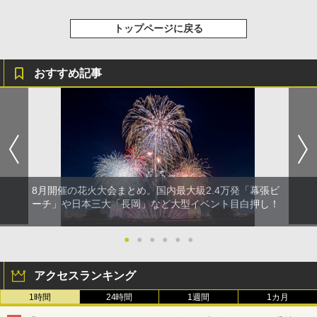
トップページに戻る
おすすめ記事
8月開催の花火大会まとめ。国内最大級2.4万発「幕張ビ
ーチ」や日本三大「長岡」など大型イベント目白押し！
●
●
●
●
●
●
アクセスランキング
1時間
24時間
1週間
1カ月