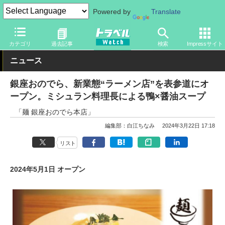
Powered by
Translate
トラベル Watch
旅の情報
目的
グルメ
カテゴリ
過去記事
検索
Impressサイト
ニュース
銀座おのでら、新業態“ラーメン店”を表参道にオ
ープン。ミシュラン料理長による鴨×醤油スープ
「麺 銀座おのでら本店」
編集部：白江ちなみ
2024年3月22日 17:18
リスト
2024年5月1日 オープン