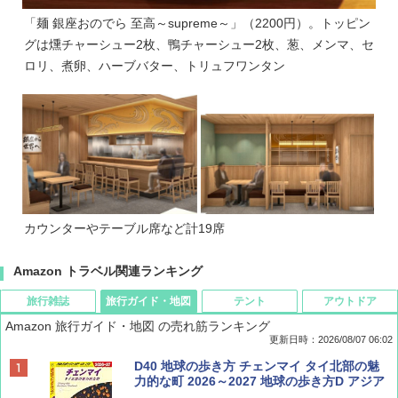
「麺 銀座おのでら 至高～supreme～」（2200円）。トッピン
グは燻チャーシュー2枚、鴨チャーシュー2枚、葱、メンマ、セ
ロリ、煮卵、ハーブバター、トリュフワンタン
カウンターやテーブル席など計19席
Amazon トラベル関連ランキング
旅行雑誌
旅行ガイド・地図
テント
アウトドア
Amazon 旅行ガイド・地図 の売れ筋ランキング
更新日時：2026/08/07 06:02
ディズニーファン ２０２６年 ９月号 [雑
D40 地球の歩き方 チェンマイ タイ北部の魅
誌] (ＤＩＳＮＥＹ ＦＡＮ)
力的な町 2026～2027 地球の歩き方D アジア