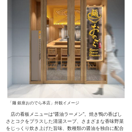
「麺 銀座おのでら本店」外観イメージ
店の看板メニューは“醤油ラーメン”。焼き鴨の香ばし
さとコクをプラスした清湯スープ、さまざまな香味野菜
をじっくり炊き上げた旨味、数種類の醤油を独自に配合