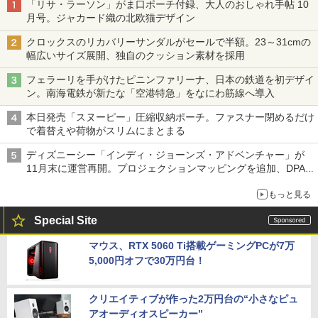
「リサ・ラーソン」がま口ポーチ付録、大人のおしゃれ手帖 10
月号。ジャカード織の北欧猫デザイン
クロックスのリカバリーサンダルがセールで半額。23～31cmの
幅広いサイズ展開、独自のクッション素材を採用
フェラーリを手がけたピニンファリーナ、日本の鉄道を初デザイ
ン。南海電鉄が新たな「空港特急」をなにわ筋線へ導入
本日発売「スヌーピー」圧縮収納ポーチ。ファスナー閉めるだけ
で着替えや荷物がスリムにまとまる
ディズニーシー「インディ・ジョーンズ・アドベンチャー」が
11月末に運営再開。プロジェクションマッピングを追加、DPA
は1500円
もっと見る
Special Site
マウス、RTX 5060 Ti搭載ゲーミングPCが7万
5,000円オフで30万円台！
クリエイティブが作った2万円台の“小さなピュ
アオーディオスピーカー”