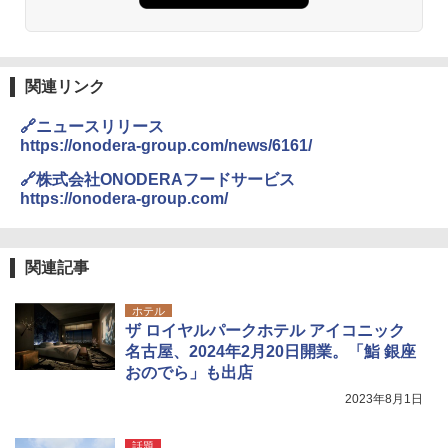
易 トイレテント (ブラック)
DEWEL パラソル 大型 ビーチ アウトドアパ
￥4,980
ラソル ガーデン サイトシート付 折りたたみ
防水 UVカット 4段階高さ調整 軽量 収納袋付
き
関連リンク
ENDLESS BASE 《めざましテレビで紹介》
テント ワンタッチ RENEW 幅200 2-3人用 43
￥6,459
🔗ニュースリリース
500002(88859)
https://onodera-group.com/news/6161/
￥5,999
熊撃退スプレー 熊よけスプレー 熊スプレー
🔗株式会社ONODERAフードサービス
【日本企業販売】超強力クマ対策スプレー 30
https://onodera-group.com/
0ml（連続噴射30秒）110ml（連続噴射15
[キャンパーズコレクション 山善] 傘みたいに
秒）射程5～10m 安全ロック搭載 携帯収納袋
広げるだけ パッとサッとテント ブラックコ
付き ヒグマ・イノシシ対策 自治体・教育機
ーティング フルクローズ メッシュ 3-4人用
関の購入実績 登山・キャンプ・アウトドア・
関連記事
簡単設置 ポップアップテント エクルベージ
防災用品 長期保存可能 緊急時用 日本国内発
ュ(BC仕様) PATC-150B(EB)
送
ホテル
ザ ロイヤルパークホテル アイコニック
￥9,990
￥3,680
名古屋、2024年2月20日開業。「鮨 銀座
おのでら」も出店
[キャンパーズコレクション 山善] 傘みたいに
ポインターライト 強力 小型 緑色/赤色/青紫色
2023年8月1日
広げるだけ パッとサッとテント キューブ ブ
USB充電式 高精度 超長距離照射 長時間使用
ラックコーティング フルクローズ メッシュ 3
可能 安全ロック付き 高安全性 金属製耐久 コ
人用 簡単設置 ポップアップテント PATC-15
ンパクト多機能設計 持ち運び便利 アウトド
話題