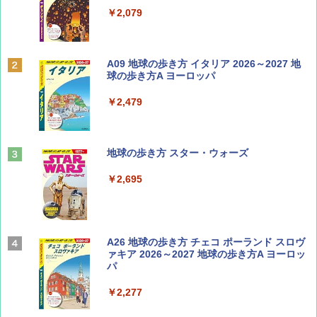
￥713
￥2,079
BE-PAL(ビ-パル) 2026年 9 月号【特別付録:
A09 地球の歩き方 イタリア 2026～2027 地
SOTO ミニマル"旅"財布 ランダム2種】
球の歩き方A ヨーロッパ
￥1,500
￥2,479
山と溪谷 2026年8月号「南アルプス大全」
地球の歩き方 スター・ウォーズ
￥1,540
￥2,695
Coyote No.89 特集 星野道夫 夢見る旅
A26 地球の歩き方 チェコ ポーランド スロヴ
ァキア 2026～2027 地球の歩き方A ヨーロッ
パ
￥1,540
￥2,277