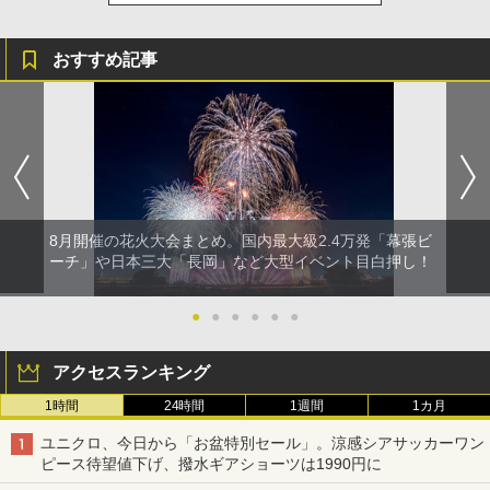
おすすめ記事
8月開催の花火大会まとめ。国内最大級2.4万発「幕張ビ
ーチ」や日本三大「長岡」など大型イベント目白押し！
●
●
●
●
●
●
アクセスランキング
1時間
24時間
1週間
1カ月
ユニクロ、今日から「お盆特別セール」。涼感シアサッカーワン
ピース待望値下げ、撥水ギアショーツは1990円に