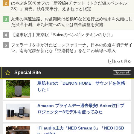
はやぶさ50％オフの「新幹線eチケット（トクだ値スペシャル
28）」発売。秋冬乗車分、えきねっと限定
九州の高速道路、お盆期間は松橋ICなど通行止め端末を先頭にし
た渋滞予測。東九州道への迂回は料金調整を実施
【週末駅弁】東京駅「Suicaのペンギン チキンのり弁」
フェラーリを手がけたピニンファリーナ、日本の鉄道を初デザイ
ン。南海電鉄が新たな「空港特急」をなにわ筋線へ導入
もっと見る
Special Site
鳥肌ものの「DENON HOME」サウンドを体感
した！
Amazon プライムデー過去最安! Anker注目プ
ロジェクター3モデルを使ってみた
iFi audio主力「NEO Stream 3」「NEO iDSD