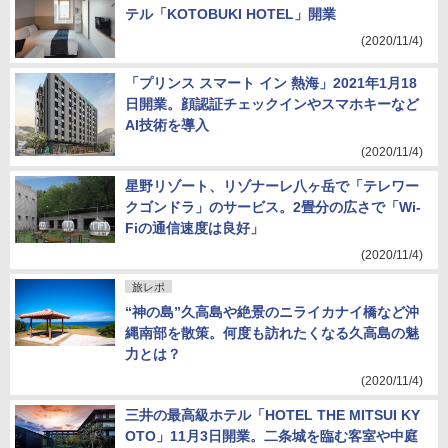
テル「KOTOBUKI HOTEL」開業
(2020/11/4)
「プリンス スマート イン 熱海」2021年1月18
日開業。顔認証チェックインやスマホキーなど
AI技術を導入
(2020/11/4)
星野リゾート、リゾナーレ八ヶ岳で「テレワー
クゴンドラ」のサービス。2畳分の広さで「Wi-
Fiの通信速度は良好」
(2020/11/4)
旅レポ
“神の島”久高島や絶景のニライカナイ橋など沖
縄南部を散策。何度も訪れたくなる久高島の魅
力とは？
(2020/11/4)
三井の最高級ホテル「HOTEL THE MITSUI KY
OTO」11月3日開業。二条城を臨む客室や中庭