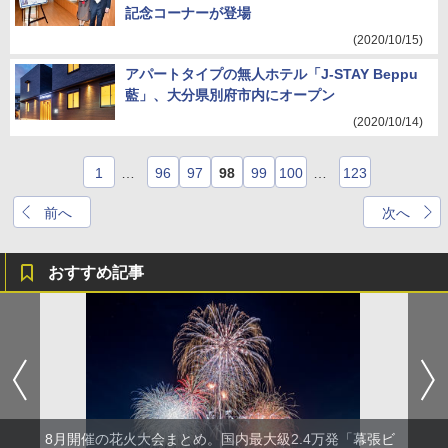
記念コーナーが登場
(2020/10/15)
アパートタイプの無人ホテル「J-STAY Beppu
藍」、大分県別府市内にオープン
(2020/10/14)
1
…
96
97
98
99
100
…
123
前へ
次へ
おすすめ記事
8月開催の花火大会まとめ。国内最大級2.4万発「幕張ビ