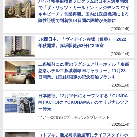
ハワイ州事前検査プログラムの日本人適用開始
で「ザ・リッツ・カールトン・レジデンス ワイ
キキビーチ」営業再開。国内21医療機関による
陰性証明で到着後14日間の隔離が免除に
(2020/11/5)
JR西日本、「ヴィアイン赤坂（仮称）」2022
年秋開業。赤坂駅徒歩3分に345室
(2020/11/4)
二条城前に25室のラグジュアリーホテル「京都
悠洛ホテル二条城別邸 Mギャラリー」11月28
日開業。1日1組限定の記念宿泊プランも
(2020/11/4)
日本旅行、12月19日にオープンする「GUNDA
M FACTORY YOKOHAMA」のオリジナルツア
ー発売
ツアー参加者にプラモデルをプレゼント
(2020/11/4)
コトブキ、鹿児島県鹿屋市にライフスタイルホ