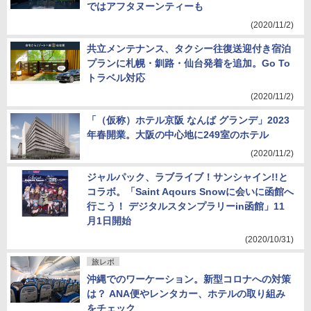
ではアフタヌーンティーも
(2020/11/2)
共立メンテナンス、タクシー往復送迎付き宿泊
プランに札幌・釧路・仙台発着を追加。Go To
トラベル対応
(2020/11/2)
「（仮称）ホテル京阪 なんば グランデ」2023
年春開業。大阪の中心地に249室のホテル
(2020/11/2)
ジャルパック、ラブライブ！サンシャイン!!と
コラボ。「Saint Aqours Snowに会いに函館へ
行こう！ デジタルスタンプラリーin函館」11
月1日開始
(2020/10/31)
旅レポ
沖縄でのワーケーション。新型コロナへの対策
は？ ANA便やレンタカー、ホテルの取り組み
をチェック