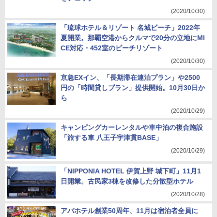
(2020/10/30)
「琉球ホテル＆リゾート 名城ビーチ」2022年
夏開業。那覇空港からクルマで20分の立地にMI
CE対応・452室のビーチリゾート
(2020/10/30)
京急EXイン、「長期滞在連泊プラン」や2500
円の「時間貸しプラン」提供開始。10月30日か
ら
(2020/10/29)
キャンピングカーレンタルや車中泊の複合施設
「旅する車 八王子宇津貫BASE」
(2020/10/29)
「NIPPONIA HOTEL 伊賀上野 城下町」11月1
日開業。古民家3棟を改修した分散型ホテル
(2020/10/28)
アパホテル創業50周年、11月は宿泊者全員に