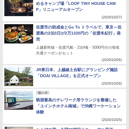
めるキャンプ場「LOOF TINY HOUSE CAM
P」リニューアルオープン
(2020/10/27)
佐渡市の助成金とGo To トラベルで、東京～佐
渡島の2泊3日が2万1320円の「佐渡冬紀行」発
売
上越新幹線・佐渡汽船・2泊4食・5000円分の地域
共通クーポンがセット
(2020/10/26)
JR東日本、上越線土合駅にグランピング施設
「DOAI VILLAGE」を正式オープン
(2020/10/26)
旅レポ
眺望最高のテレワーク用ラウンジを整備した
「ユインチホテル南城」で沖縄ワーケーション
体験
(2020/10/25)