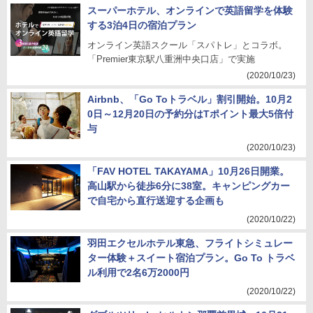
スーパーホテル、オンラインで英語留学を体験
する3泊4日の宿泊プラン
オンライン英語スクール「スパトレ」とコラボ。
「Premier東京駅八重洲中央口店」で実施
(2020/10/23)
Airbnb、「Go Toトラベル」割引開始。10月2
0日～12月20日の予約分はTポイント最大5倍付
与
(2020/10/23)
「FAV HOTEL TAKAYAMA」10月26日開業。
高山駅から徒歩6分に38室。キャンピングカー
で自宅から直行送迎する企画も
(2020/10/22)
羽田エクセルホテル東急、フライトシミュレー
ター体験＋スイート宿泊プラン。Go To トラベ
ル利用で2名6万2000円
(2020/10/22)