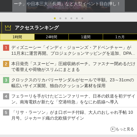
ーチ」や日本三大「長岡」など大型イベント目白押し！
●
●
●
●
●
●
アクセスランキング
1時間
24時間
1週間
1カ月
ディズニーシー「インディ・ジョーンズ・アドベンチャー」が
11月末に運営再開。プロジェクションマッピングを追加、DPA
は1500円
本日発売「スヌーピー」圧縮収納ポーチ。ファスナー閉めるだけ
で着替えや荷物がスリムにまとまる
クロックスのリカバリーサンダルがセールで半額。23～31cmの
幅広いサイズ展開、独自のクッション素材を採用
フェラーリを手がけたピニンファリーナ、日本の鉄道を初デザイ
ン。南海電鉄が新たな「空港特急」をなにわ筋線へ導入
「リサ・ラーソン」がま口ポーチ付録、大人のおしゃれ手帖 10
月号。ジャカード織の北欧猫デザイン
もっと見る