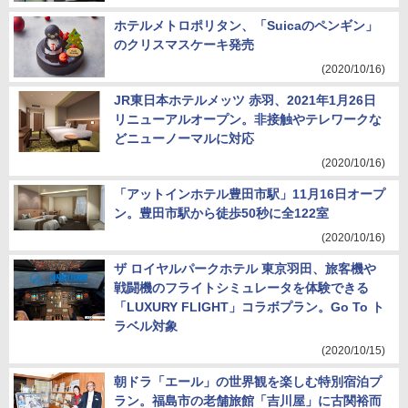
ホテルメトロポリタン、「Suicaのペンギン」
のクリスマスケーキ発売
(2020/10/16)
JR東日本ホテルメッツ 赤羽、2021年1月26日
リニューアルオープン。非接触やテレワークな
どニューノーマルに対応
(2020/10/16)
「アットインホテル豊田市駅」11月16日オープ
ン。豊田市駅から徒歩50秒に全122室
(2020/10/16)
ザ ロイヤルパークホテル 東京羽田、旅客機や
戦闘機のフライトシミュレータを体験できる
「LUXURY FLIGHT」コラボプラン。Go To ト
ラベル対象
(2020/10/15)
朝ドラ「エール」の世界観を楽しむ特別宿泊プ
ラン。福島市の老舗旅館「吉川屋」に古関裕而