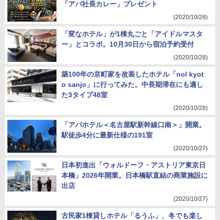
「アパ社長カレー」プレゼント
(2020/10/28)
「変なホテル」が1棟丸ごと「アイドルマスタ
ー」とコラボ。10月30日から宿泊予約受付
(2020/10/28)
築100年の京町家を改装したホテル「nol kyot
o sanjo」に行ってみた。中長期滞在にも適し
た3タイプ48室
(2020/10/28)
「アパホテル＜名古屋駅新幹線口南＞」開業。
駅徒歩4分に最新仕様の191室
(2020/10/27)
日本初進出「ウォルドーフ・アストリア東京日
本橋」2026年開業。日本橋駅直結の商業施設に
出店
(2020/10/27)
古民家1棟貸しホテル「るうふ」、冬でも楽し