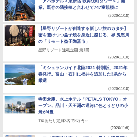
「アパホテル＜東新宿 歌舞伎町タワー＞」開
業。既存の隣接棟と合わせて747室規模に
(2020/11/10)
【星野リゾートが創造する新しい旅のカタチ】
密を避けつつ益子焼を身近に感じる、界 鬼怒川
の「リモート益子陶器市」
星野リゾート連載企画 第1回
(2020/11/10)
「ミシュランガイド北陸2021 特別版」2021年
春発行。富山・石川に福井を追加した3県から
厳選
(2020/11/10)
寺田倉庫、水上ホテル「PETALS TOKYO」オ
ープン。品川・天王洲の運河に色とりどりの小
舟が4隻
1室あたり定員2名で8万円～
(2020/11/9)