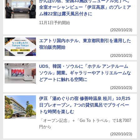
かんぽの宿、全国33施設リニューアル完了へ。
全室オーシャンビュー「伊豆高原」のプレミア
ム棟22室は露天風呂付きに
11月1日予約開始
(2020/10/23)
エアトリ国内ホテル、東京都民割引を適用した
宿泊販売開始
(2020/10/23)
UDS、韓国・ソウルに「ホテル アンテルーム
ソウル」開業。ギャラリーやアトリエルームな
どアートに触れる空間に
(2020/10/23)
伊豆「湯めぐりの宿 修善時温泉 桂川」10月25
日プレオープン。7つの貸切風呂でプライベー
トな時間を楽しむ
「オープン記念」＋「Go To トラベル」で1名7007
円から
(2020/10/23)