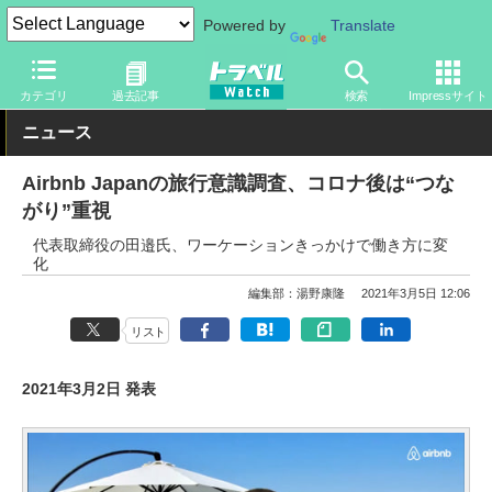
Powered by
Translate
トラベル Watch
旅の情報
ホテル・旅館
宿泊
カテゴリ
過去記事
検索
Impressサイト
ニュース
Airbnb Japanの旅行意識調査、コロナ後は“つな
がり”重視
代表取締役の田邉氏、ワーケーションきっかけで働き方に変
化
編集部：湯野康隆
2021年3月5日 12:06
リスト
2021年3月2日 発表