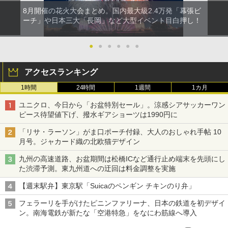
8月開催の花火大会まとめ。国内最大級2.4万発「幕張ビ
ーチ」や日本三大「長岡」など大型イベント目白押し！
●
●
●
●
●
●
アクセスランキング
1時間
24時間
1週間
1カ月
ユニクロ、今日から「お盆特別セール」。涼感シアサッカーワン
ピース待望値下げ、撥水ギアショーツは1990円に
「リサ・ラーソン」がま口ポーチ付録、大人のおしゃれ手帖 10
月号。ジャカード織の北欧猫デザイン
九州の高速道路、お盆期間は松橋ICなど通行止め端末を先頭にし
た渋滞予測。東九州道への迂回は料金調整を実施
【週末駅弁】東京駅「Suicaのペンギン チキンのり弁」
フェラーリを手がけたピニンファリーナ、日本の鉄道を初デザイ
ン。南海電鉄が新たな「空港特急」をなにわ筋線へ導入