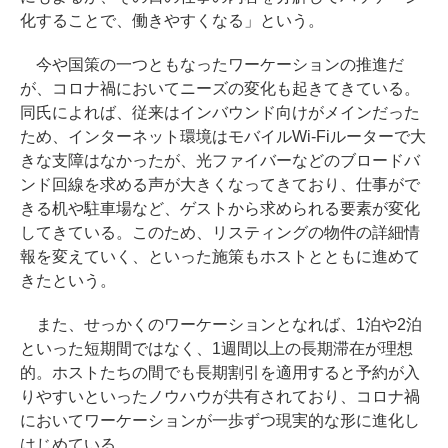
化することで、働きやすくなる」という。
今や国策の一つともなったワーケーションの推進だ
が、コロナ禍においてニーズの変化も起きてきている。
同氏によれば、従来はインバウンド向けがメインだった
ため、インターネット環境はモバイルWi-Fiルーターで大
きな支障はなかったが、光ファイバーなどのブロードバ
ンド回線を求める声が大きくなってきており、仕事がで
きる机や駐車場など、ゲストから求められる要素が変化
してきている。このため、リスティングの物件の詳細情
報を変えていく、といった施策もホストとともに進めて
きたという。
また、せっかくのワーケーションとなれば、1泊や2泊
といった短期間ではなく、1週間以上の長期滞在が理想
的。ホストたちの間でも長期割引を適用すると予約が入
りやすいといったノウハウが共有されており、コロナ禍
においてワーケーションが一歩ずつ現実的な形に進化し
はじめている。