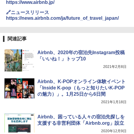
https://www.airbnb.jp/
関の購入実績 登山・キャンプ・アウトドア・
防災用品 長期保存可能 緊急時用 日本国内発
🔗ニュースリリース
送
https://news.airbnb.com/ja/future_of_travel_japan/
￥3,680
関連記事
BUNDOK(バンドック)ソロ ドーム 1 EX BDK
-08EX カーキ ソロキャンプ ポリエステル フ
Airbnb、2020年の宿泊先Instagram投稿
レーム ドーム型 テント
「いいね！」トップ10
￥14,800
2021年2月8日
着替えテント トイレテント 透けない【換気
Airbnb、K-POPオンライン体験イベント
通気窓付き】収納袋付き UVカット 防水 防災
「Inside K-pop（もっと知りたいK-POP
コンパクト iimono117 (ブルー)
の魅力）」。1月25日から6日間
￥3,080
2021年1月18日
Airbnb、困っている人々の宿泊先探しを
支援する非営利団体「Airbnb.org」設立
2020年12月9日