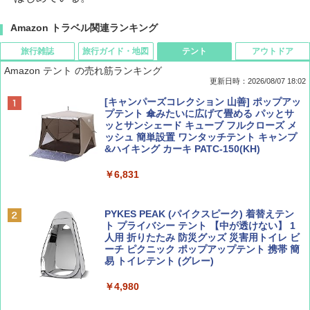
Amazon トラベル関連ランキング
旅行雑誌
旅行ガイド・地図
テント
アウトドア
Amazon テント の売れ筋ランキング
更新日時：2026/08/07 18:02
ディズニーファン ２０２６年 ９月号 [雑
僕が見た未来【完全版】
[キャンパーズコレクション 山善] ポップアッ
誌] (ＤＩＳＮＥＹ ＦＡＮ)
プテント 傘みたいに広げて畳める パッとサ
ッとサンシェード キューブ フルクローズ メ
￥0
ッシュ 簡単設置 ワンタッチテント キャンプ
￥713
&ハイキング カーキ PATC-150(KH)
￥6,831
BE-PAL(ビ-パル) 2026年 9 月号【特別付録:
D40 地球の歩き方 チェンマイ タイ北部の魅
SOTO ミニマル"旅"財布 ランダム2種】
力的な町 2026～2027 地球の歩き方D アジア
PYKES PEAK (パイクスピーク) 着替えテン
ト プライバシー テント 【中が透けない】 1
￥1,500
￥2,079
人用 折りたたみ 防災グッズ 災害用トイレ ビ
ーチ ピクニック ポップアップテント 携帯 簡
易 トイレテント (グレー)
山と溪谷 2026年8月号「南アルプス大全」
A09 地球の歩き方 イタリア 2026～2027 地
￥4,980
球の歩き方A ヨーロッパ
￥1,540