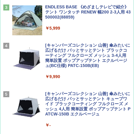
￥2,479
ENDLESS BASE 《めざましテレビで紹介》
テント ワンタッチ RENEW 幅200 2-3人用 43
500002(88859)
Coyote No.89 特集 星野道夫 夢見る旅
地球の歩き方 スター・ウォーズ
￥5,999
￥1,540
￥2,695
[キャンパーズコレクション 山善] 傘みたいに
広げるだけ パッとサッとテント ブラックコ
ーティング フルクローズ メッシュ 3-4人用
簡単設置 ポップアップテント エクルベージ
AIRLINE（エアライン）2026年9月号【特
A26 地球の歩き方 チェコ ポーランド スロヴ
ュ(BC仕様) PATC-150B(EB)
集】ボーイング110周年を祝して！
ァキア 2026～2027 地球の歩き方A ヨーロッ
パ
￥9,990
￥1,760
￥2,277
[キャンパーズコレクション 山善] 傘みたいに
広げるだけ パッとサッとテント キューブワ
イド ブラックコーティング フルクローズ メ
ッシュ 4人用 簡単設置 ポップアップテント P
ATCW-150B エクルベージュ
￥-