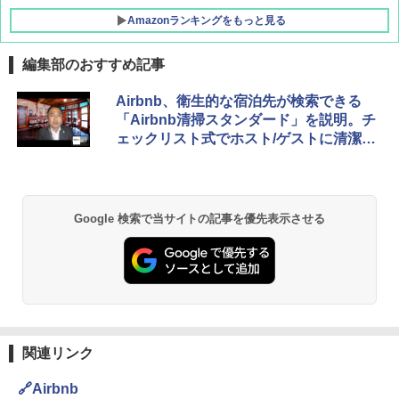
Amazonランキングをもっと見る
編集部のおすすめ記事
DEWEL パラソル 大型 ビーチ アウトドアパ
Airbnb、衛生的な宿泊先が検索できる
ラソル ガーデン サイトシート付 折りたたみ
「Airbnb清掃スタンダード」を説明。チ
防水 UVカット 4段階高さ調整 軽量 収納袋付
ェックリスト式でホスト/ゲストに清潔さ
き
の基準を示す
￥6,459
Google 検索で当サイトの記事を優先表示させる
GRANDOOR ステンレス保冷剤 2個セット 2
026リニューアル 急速冷凍 空間倍増 衛生的
コンパクト 保冷力長持ち
￥2,980
熊撃退スプレー 熊よけスプレー 熊スプレー
【日本企業販売】超強力クマ対策スプレー 30
関連リンク
0ml（連続噴射30秒）110ml（連続噴射15
秒）射程5～10m 安全ロック搭載 携帯収納袋
🔗Airbnb
付き ヒグマ・イノシシ対策 自治体・教育機