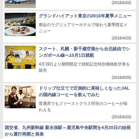
(2016/4/20)
グランドハイアット東京の2016年夏季メニュー
都会のラグジュアリーホテルで味わう夏季限定メ
ニュー
(2016/4/20)
スクート、札幌・新千歳空港から台北経由でシ
ンガポール線へ10月1日就航
4月19日より期間限定で就航記念特別価格航空券を
販売
(2016/4/20)
ドリップ仕立てで圧倒的に美味しくなったJAL
の国内線コーヒーを飲んでみた
普通席でもファーストクラス同等のコーヒーが味
わえる
(2016/4/20)
国交省、九州新幹線 新水俣駅～鹿児島中央駅間を4月20日の始発
から運行再開と発表