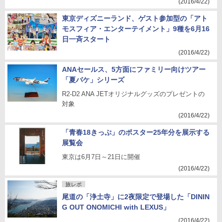
(2016/4/22)
東京ディズニーランド、ゲスト参加型の「アト
モスフィア・エンターテイメント」9種を6月16
日一斉スタート
(2016/4/22)
ANAセールス、5方面にファミリー向けツアー
「夏バケ」シリーズ
R2-D2 ANA JETオリジナルグッズのプレゼントの
対象
(2016/4/22)
「青春18きっぷ」のポスター25年分を展示する
展覧会
東京は6月7日～21日に開催
(2016/4/22)
旅レポ
尾道の「浄土寺」に2夜限定で登場した「DININ
G OUT ONOMICHI with LEXUS」
(2016/4/22)