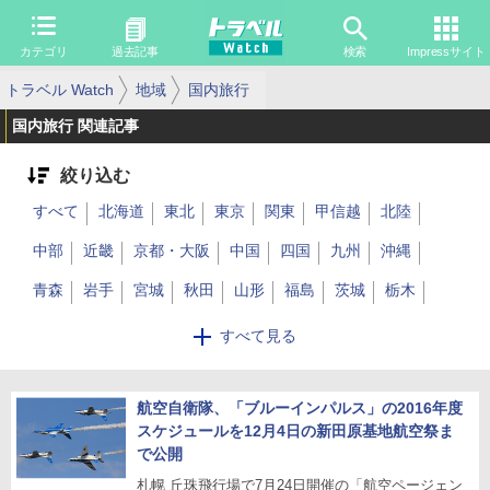
カテゴリ
過去記事
検索
Impressサイト
トラベル Watch
地域
国内旅行
国内旅行 関連記事
絞り込む
すべて
北海道
東北
東京
関東
甲信越
北陸
中部
近畿
京都・大阪
中国
四国
九州
沖縄
青森
岩手
宮城
秋田
山形
福島
茨城
栃木
群馬
埼玉
千葉
神奈川
山梨
長野
新潟
富山
すべて見る
石川
福井
岐阜
静岡
愛知
三重
滋賀
京都
大阪
兵庫
奈良
航空自衛隊、「ブルーインパルス」の2016年度
和歌山
鳥取
島根
岡山
広島
スケジュールを12月4日の新田原基地航空祭ま
山口
徳島
香川
愛媛
高知
福岡
佐賀
長崎
で公開
札幌 丘珠飛行場で7月24日開催の「航空ページェン
熊本
大分
宮崎
鹿児島