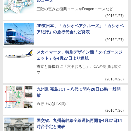
ルコース
三陸の恵みと復興コースやDragonコースなど
(2016/4/27)
JR東日本、「カシオペアクルーズ」「カシオペ
ア紀行」の旅行代金など発表
(2016/4/27)
スカイマーク、特別デザイン機「タイガースジ
ェット」を4月27日より運航
搭乗と降機時に「六甲おろし」、CAの制服は縦ジ
マ
(2016/4/26)
九州道 嘉島JCT～八代IC間を26日15時一般開
放
通行止めは2区間に
(2016/4/26)
国交省、九州新幹線全線運転再開を4月27日14
時台予定と発表