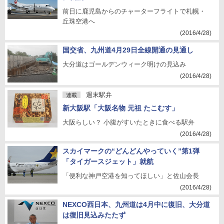
前日に鹿児島からのチャーターフライトで札幌・
丘珠空港へ
(2016/4/28)
国交省、九州道4月29日全線開通の見通し
大分道はゴールデンウィーク明けの見込み
(2016/4/28)
週末駅弁
連載
新大阪駅「大阪名物 元祖 たこむす」
大阪らしい？ 小腹がすいたときに食べる駅弁
(2016/4/28)
スカイマークの“どんどんやっていく”第1弾
「タイガースジェット」就航
「便利な神戸空港を知ってほしい」と佐山会長
(2016/4/28)
NEXCO西日本、九州道は4月中に復旧、大分道
は復旧見込みたたず