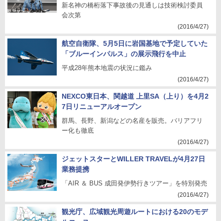
新名神の橋桁落下事故後の見通しは技術検討委員
会次第
(2016/4/27)
航空自衛隊、5月5日に岩国基地で予定していた
「ブルーインパルス」の展示飛行を中止
平成28年熊本地震の状況に鑑み
(2016/4/27)
NEXCO東日本、関越道 上里SA（上り）を4月2
7日リニューアルオープン
群馬、長野、新潟などの名産を販売。バリアフリ
ー化も徹底
(2016/4/27)
ジェットスターとWILLER TRAVELが4月27日
業務提携
「AIR ＆ BUS 成田発伊勢行きツアー」を特別発売
(2016/4/27)
観光庁、広域観光周遊ルートにおける20のモデ