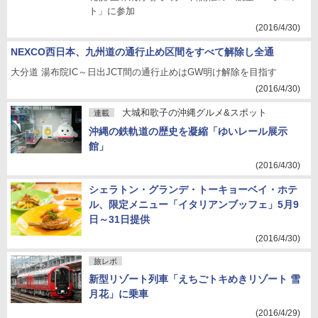
ト」に参加
(2016/4/30)
NEXCO西日本、九州道の通行止め区間をすべて解除し全通
大分道 湯布院IC～日出JCT間の通行止めはGW明け解除を目指す
(2016/4/30)
大城和歌子の沖縄グルメ&スポット
連載
沖縄の鉄軌道の歴史を凝縮「ゆいレール展示
館」
(2016/4/30)
シェラトン・グランデ・トーキョーベイ・ホテ
ル、限定メニュー「イタリアンブッフェ」5月9
日～31日提供
(2016/4/30)
旅レポ
新型リゾート列車「えちごトキめきリゾート 雪
月花」に乗車
(2016/4/29)