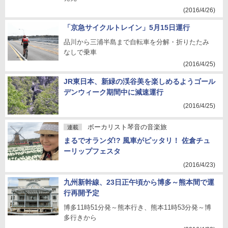
(2016/4/26)
「京急サイクルトレイン」5月15日運行
品川から三浦半島まで自転車を分解・折りたたみ
なしで乗車
(2016/4/25)
JR東日本、新緑の渓谷美を楽しめるようゴール
デンウィーク期間中に減速運行
(2016/4/25)
ボーカリスト琴音の音楽旅
連載
まるでオランダ!? 風車がピッタリ！ 佐倉チュ
ーリップフェスタ
(2016/4/23)
九州新幹線、23日正午頃から博多～熊本間で運
行再開予定
博多11時51分発～熊本行き、熊本11時53分発～博
多行きから