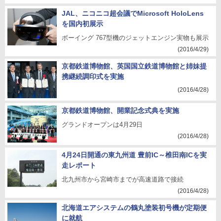
JAL、ニコニコ超会議でMicrosoft HoloLens
を国内初展示
ボーイング 767型機のジェットエンジン実物も展示
(2016/4/29)
京都鉄道博物館、英国国立鉄道博物館と姉妹提
携継続調印式を実施
(2016/4/28)
京都鉄道博物館、開業記念式典を実施
グランドオープンは4月29日
(2016/4/28)
4月24日開通の東九州道 豊前IC～椎田南ICを実
走レポート
北九州市から宮崎市までが高速道路で接続
(2016/4/28)
北海道エアシステムの鶴丸塗装初号機が定期便
に就航