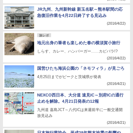
JR九州、九州新幹線 新玉名駅～熊本駅間の応
急復旧作業を4月22日終了する見込み
(2016/4/22)
旅レポ
地元出身の筆者も楽しめた春の横須賀小旅行
しらす、カレー、ハンバーガー……カピバラ!?
(2016/4/22)
国営ひたち海浜公園の「ネモフィラ」が見ごろ
4月25日までがピークと茨城県が発表
(2016/4/21)
NEXCO西日本、大分道 速見IC～別府ICの通行
止めを解除。4月21日発表の12報
九州道 嘉島JCT～八代ICは来週前半に一般交通開
放見込み
(2016/4/21)
日本旅行業協会、平成28年熊本地震の影響や、