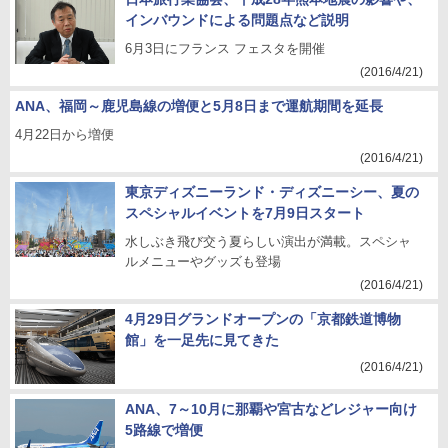
インバウンドによる問題点など説明
6月3日にフランス フェスタを開催
(2016/4/21)
ANA、福岡～鹿児島線の増便と5月8日まで運航期間を延長
4月22日から増便
(2016/4/21)
東京ディズニーランド・ディズニーシー、夏の
スペシャルイベントを7月9日スタート
水しぶき飛び交う夏らしい演出が満載。スペシャ
ルメニューやグッズも登場
(2016/4/21)
4月29日グランドオープンの「京都鉄道博物
館」を一足先に見てきた
(2016/4/21)
ANA、7～10月に那覇や宮古などレジャー向け
5路線で増便