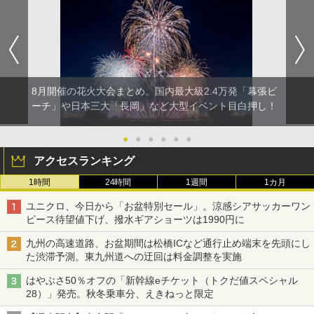
8月開催の花火大会まとめ。国内最大級2.4万発「幕張ビ
ーチ」や日本三大「長岡」など大型イベント目白押し！
●
●
●
●
●
●
アクセスランキング
1時間
24時間
1週間
1カ月
ユニクロ、今日から「お盆特別セール」。涼感シアサッカーワン
ピース待望値下げ、撥水ギアショーツは1990円に
九州の高速道路、お盆期間は松橋ICなど通行止め端末を先頭にし
た渋滞予測。東九州道への迂回は料金調整を実施
はやぶさ50％オフの「新幹線eチケット（トクだ値スペシャル
28）」発売。秋冬乗車分、えきねっと限定