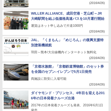
(2016/4/26)
WILLER ALLIANCE、成田空港・芝山町～JR
大崎駅間を結ぶ低価格高速バスを10月運行開始
運賃はネット申し込みで片道1000円
(2016/4/26)
JAL、「くまもん」「めじろん」の復興支援特
別塗装機就航
羽田～熊本/大分線機内インターネット無料化
(2016/4/26)
「京都水族館」「京都鉄道博物館」のセット券
を全国のセブン-イレブンで5月1日発売
両施設に割安に入場可能
(2016/4/26)
ダイヤモンド・プリンセス、4年目を迎える201
6年の日本発着クルーズ出港
2017年の日本発着クルーズも発表、2016年6月1日
発売