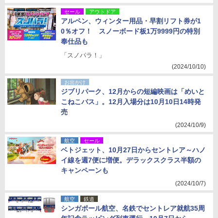
セール
アウトドア
アルペン、ウィンター用品・早割リフト券が1
0％オフ！ スノーボード板1万9999円の特別
奉仕品も
「スノパラ！」
(2024/10/10)
お出かけ
ジブリパーク、12月からの短編映画は「めいと
こねこバス」。12月入場分は10月10日14時発
売
(2024/10/9)
航空
セール
ベトジェット、10月27日からセントレア～ハノ
イ線を週7便に増便。デラックスクラス半額の
キャンペーンも
(2024/10/7)
航空
鉄道
シンガポール航空、名鉄でセントレア就航35周