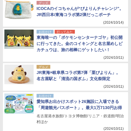
グッズ
ICOCAのイコちゃんが“ぴよりんチャレンジ”。
JR西日本/東海コラボ第2弾だっこポーチ
(2024/10/14)
お出かけ
行ってみた
東海唯一の「ポケモンセンターナゴヤ」初公開
に行ってきた。金のコイキングと名古屋めしピ
カチュウは、旅の相棒にゲットしたい！
(2024/10/11)
グルメ
JR東海×岐阜県コラボ第7弾「栗ぴよりん」。
名古屋駅と「清流の国ぎふ」文化祭限定
(2024/10/11)
お出かけ
愛知県お出かけスポット26施設に入場できる
「周遊観光パスポート」。最大1万7130円お得
名古屋港水族館/トヨタ博物館/リニア・鉄道館/明治
村ほか
(2024/10/11)