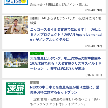
新規入会・利用は最大1万ポイント還元に
(2024/11/18)
JALふるさとアンバサダー/応援隊に聞く地
連載
域愛
ニッコースタイル名古屋で飲めます！ JALふ
るさとプロジェクト「JAPAN Apple Lemonad
e」がノンアルカクテルに
(2024/11/12)
シーズン
大名古屋ビルヂング、地上約30mの空中庭園を
10万球超で彩る「大名古屋クリスマスイルミネ
ーション」。昨年は約18万人が来場
(2024/11/11)
道路
NEXCO中日本と名古屋高速が乗り放題に。愛
知をお得に旅するセットプラン
「速旅 愛知・名古屋の美味しいを食べよう！あい
ちパックンチケット付ドライブプラン」