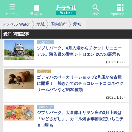
カテゴリ
過去記事
検索
Impressサイト
トラベル Watch
地域
国内旅行
愛知
愛知 関連記事
お出かけ
ジブリパーク、4月入場からチケットリニュー
アル。駿監督の愛車シトロエン 2CVの展示も
(2025/1/22)
グルメ
ゴディバのベーカリーショップ2号店が名古屋
に開業！ 焼きたてのチョコレートコロネやク
リームパンなど約20種類
(2025/1/15)
お出かけ
ジブリパーク、大倉庫オリヲン座の3月上映は
「やどさがし」。カエル焼き季節限定いちごチ
ョコ味も