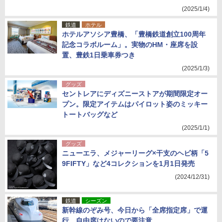
(2025/1/4)
鉄道
ホテル
ホテルアソシア豊橋、「豊橋鉄道創立100周年
記念コラボルーム」。実物のHM・座席を設
置、豊鉄1日乗車券つき
(2025/1/3)
グッズ
セントレアにディズニーストアが期間限定オー
プン。限定アイテムはパイロット姿のミッキー
トートバッグなど
(2025/1/1)
グッズ
ニューエラ、メジャーリーグ×干支のヘビ柄「5
9FIFTY」など4コレクションを1月1日発売
(2024/12/31)
鉄道
シーズン
新幹線のぞみ号、今日から「全席指定席」で運
行。自由席はないので要注意