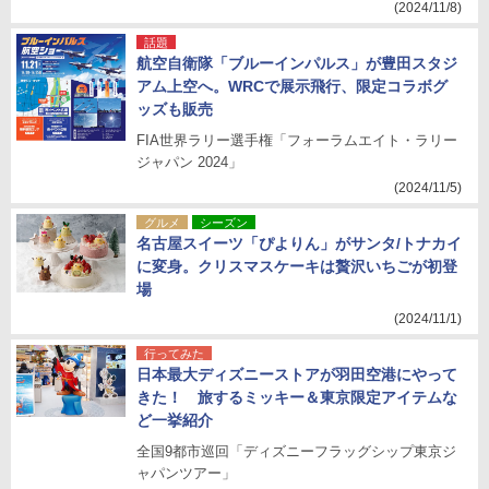
(2024/11/8)
話題
航空自衛隊「ブルーインパルス」が豊田スタジ
アム上空へ。WRCで展示飛行、限定コラボグ
ッズも販売
FIA世界ラリー選手権「フォーラムエイト・ラリー
ジャパン 2024」
(2024/11/5)
グルメ
シーズン
名古屋スイーツ「ぴよりん」がサンタ/トナカイ
に変身。クリスマスケーキは贅沢いちごが初登
場
(2024/11/1)
行ってみた
日本最大ディズニーストアが羽田空港にやって
きた！ 旅するミッキー＆東京限定アイテムな
ど一挙紹介
全国9都市巡回「ディズニーフラッグシップ東京ジ
ャパンツアー」