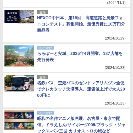
(2024/11/1)
道路
NEXCO中日本、第18回「高速道路と風景フォ
トコンテスト」募集開始。最優秀賞に10万円分
商品券
(2024/10/29)
お出かけ
ららぽーと安城、2025年4月開業。187店舗を
先行発表
(2024/10/23)
道路
名鉄バス、空港バスのセントレアリムジン全便
でクレカタッチ決済導入。運賃値上げで大人20
00円に
(2024/10/23)
お出かけ
昭和の名作アニメ版画展、名古屋・東京で開
催。ドラえもん/サイボーグ009/ブラック・ジャ
ック/ルパン三世 カリオストロの城など