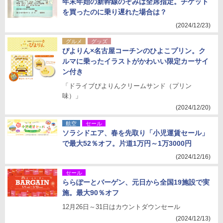
年末年始の新幹線のぞみは全席指定。チケット
を買ったのに乗り遅れた場合は？
(2024/12/23)
グルメ
グッズ
ぴよりん×名古屋コーチンのひよこプリン。ク
ルマに乗ったイラストがかわいい限定カーサイ
ン付き
「ドライブぴよりんクリームサンド（プリン
味）」
(2024/12/20)
航空
セール
ソラシドエア、春を先取り「小児運賃セール」
で最大52％オフ。片道1万円～1万3000円
(2024/12/16)
セール
ららぽーとバーゲン、元日から全国19施設で実
施。最大90％オフ
12月26日～31日はカウントダウンセール
(2024/12/13)