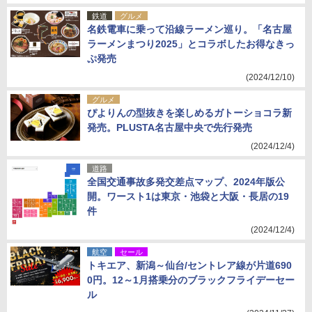
鉄道
グルメ
名鉄電車に乗って沿線ラーメン巡り。「名古屋
ラーメンまつり2025」とコラボしたお得なきっ
ぷ発売
(2024/12/10)
グルメ
ぴよりんの型抜きを楽しめるガトーショコラ新
発売。PLUSTA名古屋中央で先行発売
(2024/12/4)
道路
全国交通事故多発交差点マップ、2024年版公
開。ワースト1は東京・池袋と大阪・長居の19
件
(2024/12/4)
航空
セール
トキエア、新潟～仙台/セントレア線が片道690
0円。12～1月搭乗分のブラックフライデーセー
ル