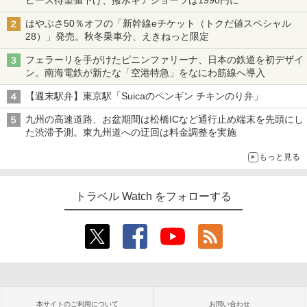
ピース待望値下げ、撥水ギアショーツは1990円に
はやぶさ50％オフの「新幹線eチケット（トクだ値スペシャル
28）」発売。秋冬乗車分、えきねっと限定
フェラーリを手がけたピニンファリーナ、日本の鉄道を初デザイ
ン。南海電鉄が新たな「空港特急」をなにわ筋線へ導入
【週末駅弁】東京駅「Suicaのペンギン チキンのり弁」
九州の高速道路、お盆期間は松橋ICなど通行止め端末を先頭にし
た渋滞予測。東九州道への迂回は料金調整を実施
もっと見る
トラベル Watch をフォローする
本サイトのご利用について
お問い合わせ