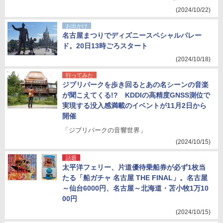
(2024/10/22)
お出かけ
名古屋まつりでディズニースペシャルパレー
ド。20日13時ごろスタート
(2024/10/18)
行ってみた
ジブリパークを歩き回るとあの名シーンの音楽
が聞こえてくる!? KDDIの高精度GNSS測位で
実現する没入感満載のイベントが11月2日から
開催
「ジブリパークの音響世界」
(2024/10/15)
話題
太平洋フェリー、片道優待乗船券が必ず1枚当
たる「船ガチャ 名古屋 THE FINAL」。名古屋
～仙台6000円、名古屋～北海道・苫小牧1万10
00円
(2024/10/15)