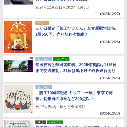
2024年12月27日～2025年1月5日
(2024/12/27)
グルメ
三が日限定「賀正ぴよりん」名古屋駅で販売。
1羽550円、売り切れ次第終了
(2024/12/26)
お出かけ
シーズン
熱田神宮と熱田警察署、2025年初詣は1月5日
まで交通規制。31日は地下鉄の終夜運行あり
(2024/12/25)
お出かけ
「誕生70周年記念 ミッフィー展」東京で開
催。初来日の原画など200点以上
神戸/大阪/名古屋など全国巡回
(2024/12/23)
鉄道
シーズン