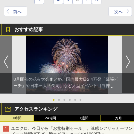
前へ
次へ
おすすめ記事
8月開催の花火大会まとめ。国内最大級2.4万発「幕張ビ
ーチ」や日本三大「長岡」など大型イベント目白押し！
●
●
●
●
●
●
アクセスランキング
1時間
24時間
1週間
1カ月
ユニクロ、今日から「お盆特別セール」。涼感シアサッカーワン