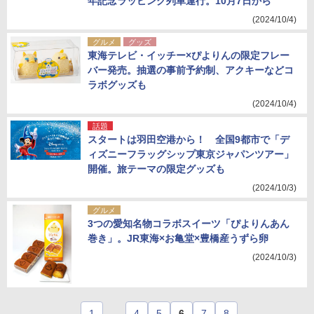
年記念ラッピング列車運行。10月7日から
(2024/10/4)
グルメ
グッズ
東海テレビ・イッチー×ぴよりんの限定フレー
バー発売。抽選の事前予約制、アクキーなどコ
ラボグッズも
(2024/10/4)
話題
スタートは羽田空港から！ 全国9都市で「デ
ィズニーフラッグシップ東京ジャパンツアー」
開催。旅テーマの限定グッズも
(2024/10/3)
グルメ
3つの愛知名物コラボスイーツ「ぴよりんあん
巻き」。JR東海×お亀堂×豊橋産うずら卵
(2024/10/3)
1
…
4
5
6
7
8