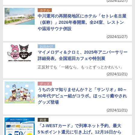
(2024/11/27)
ホテル
中川運河の再開発地区にホテル「セトレ名古屋
（仮称）」2026年春開業。全24室、レストン
や温浴サウナ併設
(2024/11/27)
お出かけ
マイメロディ＆クロミ、2025年アニバーサリー
詳細発表。全国巡回カフェや特別展
正反対でも「一緒なら、もっとずっとかわいい」
(2024/11/21)
グッズ
うちのタマ知りませんか？と「サンリオ」80～
90年代デビュー組がコラボ。ほっこり癒やされ
グッズ登場
(2024/11/21)
鉄道
「J-WESTカード」で列車ネット予約、最大
5％ポイント還元に引き上げ。12月16日から