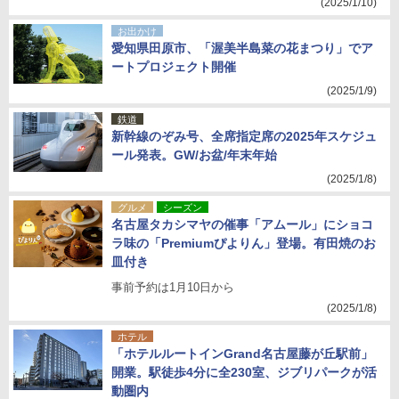
(2025/1/10)
お出かけ
愛知県田原市、「渥美半島菜の花まつり」でア
ートプロジェクト開催
(2025/1/9)
鉄道
新幹線のぞみ号、全席指定席の2025年スケジュ
ール発表。GW/お盆/年末年始
(2025/1/8)
グルメ
シーズン
名古屋タカシマヤの催事「アムール」にショコ
ラ味の「Premiumぴよりん」登場。有田焼のお
皿付き
事前予約は1月10日から
(2025/1/8)
ホテル
「ホテルルートインGrand名古屋藤が丘駅前」
開業。駅徒歩4分に全230室、ジブリパークが活
動圏内