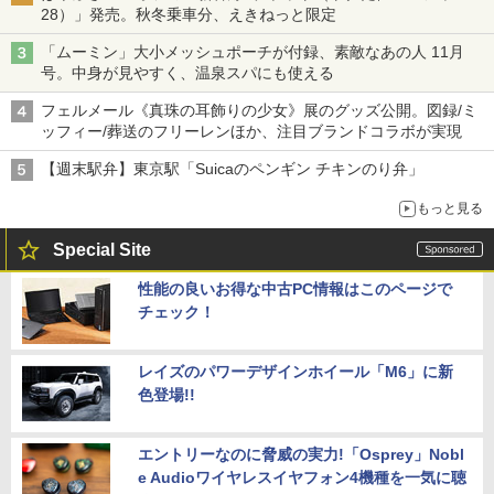
28）」発売。秋冬乗車分、えきねっと限定
「ムーミン」大小メッシュポーチが付録、素敵なあの人 11月
号。中身が見やすく、温泉スパにも使える
フェルメール《真珠の耳飾りの少女》展のグッズ公開。図録/ミ
ッフィー/葬送のフリーレンほか、注目ブランドコラボが実現
【週末駅弁】東京駅「Suicaのペンギン チキンのり弁」
もっと見る
Special Site
性能の良いお得な中古PC情報はこのページで
チェック！
レイズのパワーデザインホイール「M6」に新
色登場!!
エントリーなのに脅威の実力!「Osprey」Nobl
e Audioワイヤレスイヤフォン4機種を一気に聴