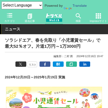
Powered by
Translate
トラベル Watch
企業・政府・官庁
国内エアライン
ソラシドエ
カテゴリ
過去記事
検索
Impressサイト
ニュース
ソラシドエア、春を先取り「小児運賃セール」で
最大52％オフ。片道1万円～1万3000円
編集部：二村 茜
2024年12月16日 19:47
リスト
2024年12月20日～2025年1月19日 実施