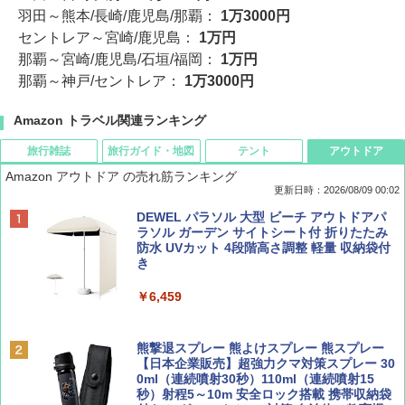
羽田～熊本/長崎/鹿児島/那覇：
1万3000円
セントレア～宮崎/鹿児島：
1万円
那覇～宮崎/鹿児島/石垣/福岡：
1万円
那覇～神戸/セントレア：
1万3000円
Amazon トラベル関連ランキング
旅行雑誌
旅行ガイド・地図
テント
アウトドア
Amazon アウトドア の売れ筋ランキング
更新日時：2026/08/09 00:02
BE-PAL(ビ-パル) 2026年 9 月号【特別付録:
D40 地球の歩き方 チェンマイ タイ北部の魅
[キャンパーズコレクション 山善] ポップアッ
DEWEL パラソル 大型 ビーチ アウトドアパ
SOTO ミニマル"旅"財布 ランダム2種】
力的な町 2026～2027 地球の歩き方D アジア
プテント 傘みたいに広げて畳める パッとサ
ラソル ガーデン サイトシート付 折りたたみ
ッとサンシェード キューブ フルクローズ メ
防水 UVカット 4段階高さ調整 軽量 収納袋付
ッシュ 簡単設置 ワンタッチテント キャンプ
き
￥1,500
￥2,079
&ハイキング カーキ PATC-150(KH)
￥6,459
￥6,830
ディズニーファン ２０２６年 ９月号 [雑
地球の歩き方 スター・ウォーズ
誌] (ＤＩＳＮＥＹ ＦＡＮ)
熊撃退スプレー 熊よけスプレー 熊スプレー
PYKES PEAK (パイクスピーク) 着替えテン
【日本企業販売】超強力クマ対策スプレー 30
￥2,695
ト プライバシー テント 【中が透けない】 1
0ml（連続噴射30秒）110ml（連続噴射15
￥713
人用 折りたたみ 防災グッズ 災害用トイレ ビ
秒）射程5～10m 安全ロック搭載 携帯収納袋