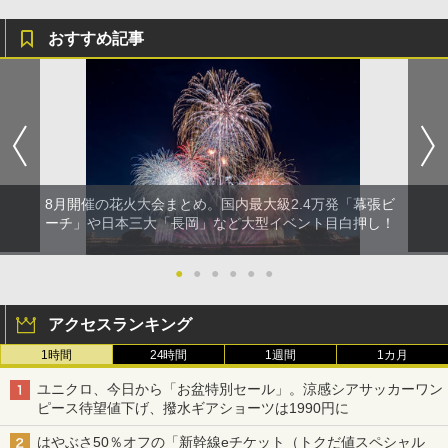
おすすめ記事
8月開催の花火大会まとめ。国内最大級2.4万発「幕張ビ
ーチ」や日本三大「長岡」など大型イベント目白押し！
●
●
●
●
●
●
アクセスランキング
1時間
24時間
1週間
1カ月
ユニクロ、今日から「お盆特別セール」。涼感シアサッカーワン
ピース待望値下げ、撥水ギアショーツは1990円に
はやぶさ50％オフの「新幹線eチケット（トクだ値スペシャル