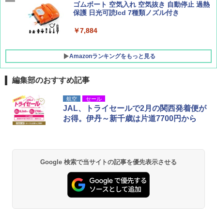
ッシュ 4人用 簡単設置 ポップアップテント P
ゴムボート 空気入れ 空気抜き 自動停止 過熱
ATCW-150B エクルベージュ
保護 日光可読lcd 7種類ノズル付き
￥-
￥7,884
Amazonランキングをもっと見る
編集部のおすすめ記事
航空
セール
JAL、トライセールで2月の関西発着便が
お得。伊丹～新千歳は片道7700円から
Google 検索で当サイトの記事を優先表示させる