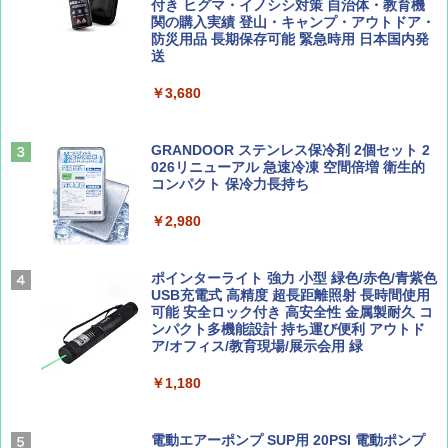
ーチ ピクニック ポップアップテント 携帯 簡
付き ヒグマ・イノシシ対策 自治体・教育機
易 トイレテント (ブラック)
関の購入実績 登山・キャンプ・アウトドア・
防災用品 長期保存可能 緊急時用 日本国内発
山と溪谷 2026年8月号「南アルプス大全」
A09 地球の歩き方 イタリア 2026～2027 地
送
￥4,980
球の歩き方A ヨーロッパ
￥1,540
￥3,680
￥2,479
ENDLESS BASE 《めざましテレビで紹介》
テント ワンタッチ RENEW 幅200 2-3人用 43
500002(89232)
GRANDOOR ステンレス保冷剤 2個セット 2
026リニューアル 急速冷凍 空間倍増 衛生的
Coyote No.89 特集 星野道夫 夢見る旅
A26 地球の歩き方 チェコ ポーランド スロヴ
コンパクト 保冷力長持ち
ァキア 2026～2027 地球の歩き方A ヨーロッ
￥5,999
パ
￥1,540
￥2,980
￥2,277
[キャンパーズコレクション 山善] 傘みたいに
広げるだけ パッとサッとテント ブラックコ
ーティング フルクローズ メッシュ 3-4人用
ポインターライト 強力 小型 緑色/赤色/青紫色
簡単設置 ポップアップテント エクルベージ
USB充電式 高精度 超長距離照射 長時間使用
AIRLINE（エアライン）2026年9月号【特
新しい日本地理 地図・統計・移動から読み
ュ(BC仕様) PATC-150B(EB)
可能 安全ロック付き 高安全性 金属製耐久 コ
集】ボーイング110周年を祝して！
解く (講談社現代新書)
ンパクト多機能設計 持ち運び便利 アウトド
ア/オフィス/教育現場/展示会用 緑
￥9,990
￥1,760
￥1,540
￥1,180
[キャンパーズコレクション 山善] 傘みたいに
広げるだけ パッとサッとテント キューブワ
イド ブラックコーティング フルクローズ メ
電動エアーポンプ SUP用 20PSI 電動ポンプ