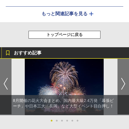
もっと関連記事を見る
トップページに戻る
おすすめ記事
8月開催の花火大会まとめ。国内最大級2.4万発「幕張ビ
ーチ」や日本三大「長岡」など大型イベント目白押し！
●
●
●
●
●
●