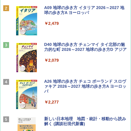
ディズニーファン ２０２６年 ９月号 [雑
A09 地球の歩き方 イタリア 2026～2027 地
誌] (ＤＩＳＮＥＹ ＦＡＮ)
球の歩き方A ヨーロッパ
￥713
￥2,479
山と溪谷 2026年8月号「南アルプス大全」
D40 地球の歩き方 チェンマイ タイ北部の魅
力的な町 2026～2027 地球の歩き方D アジア
￥1,540
￥2,079
Coyote No.89 特集 星野道夫 夢見る旅
A26 地球の歩き方 チェコ ポーランド スロヴ
ァキア 2026～2027 地球の歩き方A ヨーロッ
パ
￥1,540
￥2,277
AIRLINE（エアライン）2026年9月号【特
新しい日本地理 地図・統計・移動から読み
集】ボーイング110周年を祝して！
解く (講談社現代新書)