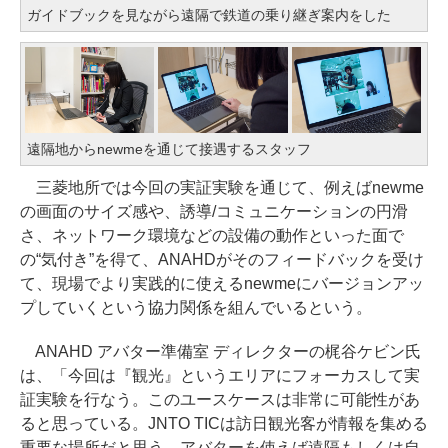
ガイドブックを見ながら遠隔で鉄道の乗り継ぎ案内をした
遠隔地からnewmeを通じて接遇するスタッフ
三菱地所では今回の実証実験を通じて、例えばnewme
の画面のサイズ感や、誘導/コミュニケーションの円滑
さ、ネットワーク環境などの設備の動作といった面で
の“気付き”を得て、ANAHDがそのフィードバックを受け
て、現場でより実践的に使えるnewmeにバージョンアッ
プしていくという協力関係を組んでいるという。
ANAHD アバター準備室 ディレクターの梶谷ケビン氏
は、「今回は『観光』というエリアにフォーカスして実
証実験を行なう。このユースケースは非常に可能性があ
ると思っている。JNTO TICは訪日観光客が情報を集める
重要な場所だと思う。アバターを使えば遠隔もしくは自