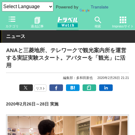
Powered by
Translate
トラベル Watch
地域
国内旅行
東京
カテゴリ
過去記事
検索
Impressサイト
ニュース
ANAと三菱地所、テレワークで観光案内所を運営
する実証実験スタート。アバターを「観光」に活
用
編集部：多和田新也
2020年2月26日 21:21
リスト
2020年2月26日～28日 実施