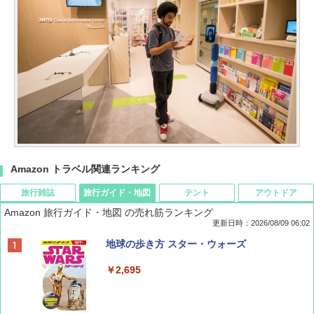
Amazon トラベル関連ランキング
旅行雑誌
旅行ガイド・地図
テント
アウトドア
Amazon 旅行ガイド・地図 の売れ筋ランキング
更新日時：2026/08/09 06:02
BE-PAL(ビ-パル) 2026年 9 月号【特別付録:
地球の歩き方 スター・ウォーズ
SOTO ミニマル"旅"財布 ランダム2種】
￥2,695
￥1,500