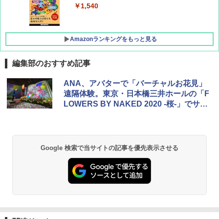
￥1,760
￥1,540
Amazonランキングをもっと見る
編集部のおすすめ記事
[キャンパーズコレクション 山善] ポップアッ
DEWEL パラソル 大型 ビーチ アウトドアパ
ANA、アバターで「バーチャルお花見」
プテント 傘みたいに広げて畳める パッとサ
ラソル ガーデン サイトシート付 折りたたみ
遠隔体験。東京・日本橋三井ホールの「F
ッとサンシェード キューブ フルクローズ メ
防水 UVカット 4段階高さ調整 軽量 収納袋付
LOWERS BY NAKED 2020 -桜-」でサー
ッシュ 簡単設置 ワンタッチテント キャンプ
き
&ハイキング カーキ PATC-150(KH)
ビス実証
￥6,459
￥6,830
Google 検索で当サイトの記事を優先表示させる
熊撃退スプレー 熊よけスプレー 熊スプレー
PYKES PEAK (パイクスピーク) 着替えテン
【日本企業販売】超強力クマ対策スプレー 30
ト プライバシー テント 【中が透けない】 1
0ml（連続噴射30秒）110ml（連続噴射15
人用 折りたたみ 防災グッズ 災害用トイレ ビ
秒）射程5～10m 安全ロック搭載 携帯収納袋
ーチ ピクニック ポップアップテント 携帯 簡
付き ヒグマ・イノシシ対策 自治体・教育機
易 トイレテント (グレー)
関の購入実績 登山・キャンプ・アウトドア・
防災用品 長期保存可能 緊急時用 日本国内発
送
￥4,980