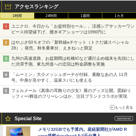
アクセスランキング
1時間
24時間
1週間
1カ月
ユニクロ、今日から「お盆特別セール」。涼感シアサッカーワン
ピース待望値下げ、撥水ギアショーツは1990円に
はやぶさ50％オフの「新幹線eチケット（トクだ値スペシャル
28）」発売。秋冬乗車分、えきねっと限定
九州の高速道路、お盆期間は松橋ICなど通行止め端末を先頭にし
た渋滞予測。東九州道への迂回は料金調整を実施
「ムーミン」大小メッシュポーチが付録、素敵なあの人 11月
号。中身が見やすく、温泉スパにも使える
フェルメール《真珠の耳飾りの少女》展のグッズ公開。図録/ミ
ッフィー/葬送のフリーレンほか、注目ブランドコラボが実現
もっと見る
Special Site
メモリ32GBでも予算内。産経新聞社がAMD R
yzen搭載dynabookを2千台導入