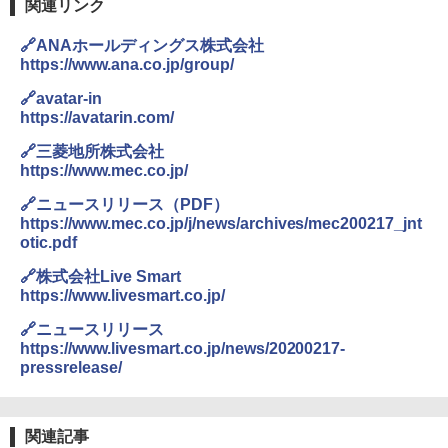
関連リンク
￥3,680
ENDLESS BASE 《めざましテレビで紹介》
🔗ANAホールディングス株式会社
テント ワンタッチ RENEW 幅200 2-3人用 43
https://www.ana.co.jp/group/
500002(88859)
GRANDOOR ステンレス保冷剤 2個セット 2
026リニューアル 急速冷凍 空間倍増 衛生的
🔗avatar-in
コンパクト 保冷力長持ち
￥5,999
https://avatarin.com/
￥2,980
🔗三菱地所株式会社
[キャンパーズコレクション 山善] 傘みたいに
https://www.mec.co.jp/
広げるだけ パッとサッとテント ブラックコ
ーティング フルクローズ メッシュ 3-4人用
ポインターライト 強力 小型 緑色/赤色/青紫色
🔗ニュースリリース（PDF）
簡単設置 ポップアップテント エクルベージ
USB充電式 高精度 超長距離照射 長時間使用
https://www.mec.co.jp/j/news/archives/mec200217_jnt
ュ(BC仕様) PATC-150B(EB)
可能 安全ロック付き 高安全性 金属製耐久 コ
otic.pdf
ンパクト多機能設計 持ち運び便利 アウトド
ア/オフィス/教育現場/展示会用 緑
￥9,990
🔗株式会社Live Smart
https://www.livesmart.co.jp/
￥1,180
[キャンパーズコレクション 山善] 傘みたいに
🔗ニュースリリース
広げるだけ パッとサッとテント キューブワ
https://www.livesmart.co.jp/news/20200217-
イド ブラックコーティング フルクローズ メ
電動エアーポンプ SUP用 20PSI 電動ポンプ
pressrelease/
ッシュ 4人用 簡単設置 ポップアップテント P
ゴムボート 空気入れ 空気抜き 自動停止 過熱
ATCW-150B エクルベージュ
保護 日光可読lcd 7種類ノズル付き
￥-
￥7,884
関連記事