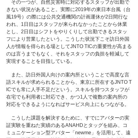
その一つが、自然災害時に対応するスタッフが出勤で
きない状況があること。実際に2019年の東日本台風（台
風19号）の際には公共交通機関の計画運休が2日間行な
われ、1日目はスタッフが来られなかったことから休業
とし、2日目はシフトをやりくりして出勤できるスタッ
フにより営業したという。こうした状況下こそ訪日外国
人が情報を得られる場としてJNTO TICの重要性が高まる
のは言うまでもなく、それをスタッフの負担を軽減して
実現することを目指している。
また、訪日外国人向けの案内所ということで高度な言
語スキルが求められることから、東京に所在するJNTO T
ICでも常に人手不足だという。スキルを持つスタッフが
在宅でも利用者に対応でき、かつ1人で複数の案内所の
対応をできるようになればサービス向上にもつながる。
こうした課題を解決するために、すでにアバターの実
証実験を重ねた実績のあるANAHDとタッグを組み、コ
ミュニケーション型アバター「newme」を活用して、遠