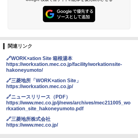
球の歩き方A ヨーロッパ
026リニューアル 急速冷凍 空間倍増 衛生的
PYKES PEAK (パイクスピーク) 着替えテン
コンパクト 保冷力長持ち
ト プライバシー テント 【中が透けない】 1
￥2,479
人用 折りたたみ 防災グッズ 災害用トイレ ビ
￥2,980
ーチ ピクニック ポップアップテント 携帯 簡
易 トイレテント (ブラック)
地球の歩き方 スター・ウォーズ
DEWEL パラソル 大型 ビーチ アウトドアパ
￥4,980
ラソル ガーデン サイトシート付 折りたたみ
￥2,695
防水 UVカット 4段階高さ調整 軽量 収納袋付
関連リンク
き
ENDLESS BASE 《めざましテレビで紹介》
🔗WORK×ation Site 箱根湯本
テント ワンタッチ RENEW 幅200 2-3人用 43
￥6,459
https://workxation.mec.co.jp/facility/workationsite-
500002(88859)
hakoneyumoto/
A26 地球の歩き方 チェコ ポーランド スロヴ
ァキア 2026～2027 地球の歩き方A ヨーロッ
￥5,999
熊撃退スプレー 熊よけスプレー 熊スプレー
🔗三菱地所「WORK×ation Site」
パ
【日本企業販売】超強力クマ対策スプレー 30
https://workxation.mec.co.jp/
0ml（連続噴射30秒）110ml（連続噴射15
￥2,277
[キャンパーズコレクション 山善] 傘みたいに
秒）射程5～10m 安全ロック搭載 携帯収納袋
🔗ニュースリリース（PDF）
広げるだけ パッとサッとテント ブラックコ
付き ヒグマ・イノシシ対策 自治体・教育機
https://www.mec.co.jp/j/news/archives/mec211005_wo
ーティング フルクローズ メッシュ 3-4人用
関の購入実績 登山・キャンプ・アウトドア・
rkxation_site_hakoneyumoto.pdf
簡単設置 ポップアップテント エクルベージ
防災用品 長期保存可能 緊急時用 日本国内発
新しい日本地理 地図・統計・移動から読み
ュ(BC仕様) PATC-150B(EB)
送
解く (講談社現代新書)
🔗三菱地所株式会社
https://www.mec.co.jp/
￥9,990
￥3,680
￥1,540