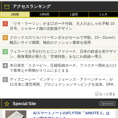
アクセスランキング
1時間
24時間
1週間
1カ月
「リサ・ラーソン」がま口ポーチ付録、大人のおしゃれ手帖 10
月号。ジャカード織の北欧猫デザイン
クロックスのリカバリーサンダルがセールで半額。23～31cmの
幅広いサイズ展開、独自のクッション素材を採用
フェラーリを手がけたピニンファリーナ、日本の鉄道を初デザイ
ン。南海電鉄が新たな「空港特急」をなにわ筋線へ導入
本日発売「スヌーピー」圧縮収納ポーチ。ファスナー閉めるだけ
で着替えや荷物がスリムにまとまる
ディズニーシー「インディ・ジョーンズ・アドベンチャー」が
11月末に運営再開。プロジェクションマッピングを追加、DPA
は1500円
もっと見る
Special Site
AIスマートノートのiFLYTEK「AINOTE 2」は