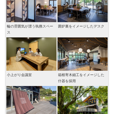
輪の雰囲気が漂う執務スペー
囲炉裏をイメージしたデスク
ス
小上がり会議室
箱根寄木細工をイメージした
什器を採用