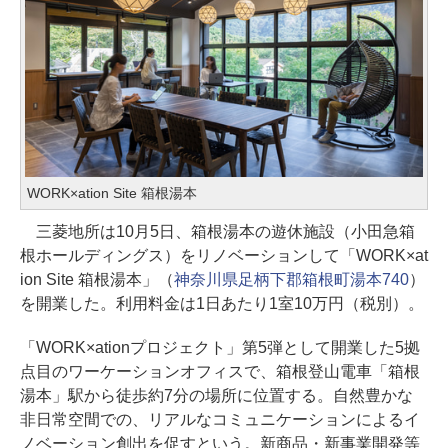
WORK×ation Site 箱根湯本
三菱地所は10月5日、箱根湯本の遊休施設（小田急箱
根ホールディングス）をリノベーションして「WORK×at
ion Site 箱根湯本」（
神奈川県足柄下郡箱根町湯本740
）
を開業した。利用料金は1日あたり1室10万円（税別）。
「WORK×ationプロジェクト」第5弾として開業した5拠
点目のワーケーションオフィスで、箱根登山電車「箱根
湯本」駅から徒歩約7分の場所に位置する。自然豊かな
非日常空間での、リアルなコミュニケーションによるイ
ノベーション創出を促すという。新商品・新事業開発等