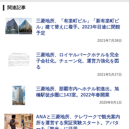
[キャンパーズコレクション 山善] 傘みたいに
ポインターライト 強力 小型 緑色/赤色/青紫色
関連記事
広げるだけ パッとサッとテント キューブ ブ
USB充電式 高精度 超長距離照射 長時間使用
ラックコーティング フルクローズ メッシュ 3
可能 安全ロック付き 高安全性 金属製耐久 コ
三菱地所、「有楽町ビル」「新有楽町ビ
人用 簡単設置 ポップアップテント PATC-15
ンパクト多機能設計 持ち運び便利 アウトド
0B エクルベージュ
ア/オフィス/教育現場/展示会用 緑
ル」建て替えに着手。2023年目途に閉館
予定
￥10,990
￥1,180
2021年7月28日
三菱地所、ロイヤルパークホテルを完全
子会社化。チェーン化、運営力強化を図
る
2021年5月27日
三菱地所、那覇市内へホテル初進出。旭
橋駅徒歩圏に143室。2022年春開業
2020年9月1日
ANAと三菱地所、テレワークで観光案内
所を運営する実証実験スタート。アバタ
ーを「観光」に活用