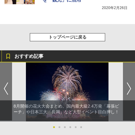
2020年2月26日
トップページに戻る
おすすめ記事
8月開催の花火大会まとめ。国内最大級2.4万発「幕張ビ
ーチ」や日本三大「長岡」など大型イベント目白押し！
●
●
●
●
●
●