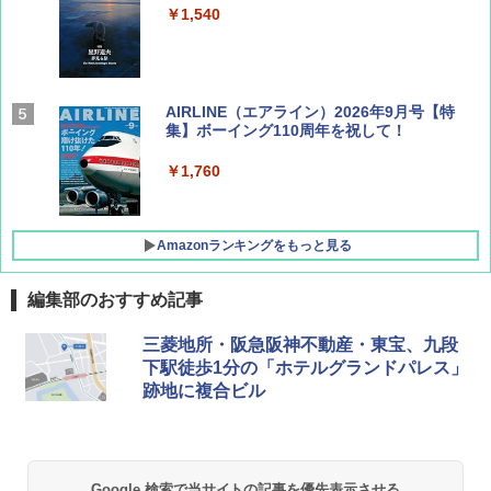
￥1,540
AIRLINE（エアライン）2026年9月号【特
集】ボーイング110周年を祝して！
￥1,760
Amazonランキングをもっと見る
編集部のおすすめ記事
D40 地球の歩き方 チェンマイ タイ北部の魅
[キャンパーズコレクション 山善] ポップアッ
BUNDOK(バンドック)ソロ ドーム 1 EX BDK
三菱地所・阪急阪神不動産・東宝、九段
力的な町 2026～2027 地球の歩き方D アジア
プテント 傘みたいに広げて畳める パッとサ
-08EX カーキ ソロキャンプ ポリエステル フ
下駅徒歩1分の「ホテルグランドパレス」
ッとサンシェード キューブ フルクローズ メ
レーム テント
跡地に複合ビル
ッシュ 簡単設置 ワンタッチテント キャンプ
￥2,079
&ハイキング カーキ PATC-150(KH)
￥14,800
￥6,831
A09 地球の歩き方 イタリア 2026～2027 地
GRANDOOR ステンレス保冷剤 2個セット 2
Google 検索で当サイトの記事を優先表示させる