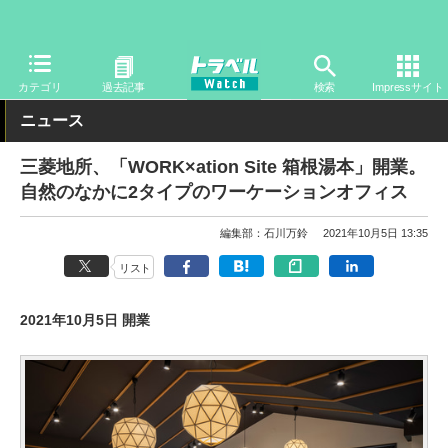
トラベル Watch
地域
国内旅行
関東
カテゴリ
過去記事
検索
Impressサイト
ニュース
三菱地所、「WORK×ation Site 箱根湯本」開業。
自然のなかに2タイプのワーケーションオフィス
編集部：石川万鈴
2021年10月5日 13:35
リスト
2021年10月5日 開業