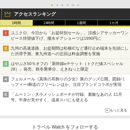
●
●
●
●
●
●
アクセスランキング
1時間
24時間
1週間
1カ月
ユニクロ、今日から「お盆特別セール」。涼感シアサッカーワン
ピース待望値下げ、撥水ギアショーツは1990円に
九州の高速道路、お盆期間は松橋ICなど通行止め端末を先頭にし
た渋滞予測。東九州道への迂回は料金調整を実施
はやぶさ50％オフの「新幹線eチケット（トクだ値スペシャル
28）」発売。秋冬乗車分、えきねっと限定
フェルメール《真珠の耳飾りの少女》展のグッズ公開。図録/ミ
ッフィー/葬送のフリーレンほか、注目ブランドコラボが実現
「ムーミン」大小メッシュポーチが付録、素敵なあの人 11月
号。中身が見やすく、温泉スパにも使える
もっと見る
トラベル Watch をフォローする