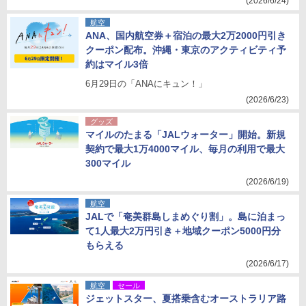
(2026/6/24)
航空
ANA、国内航空券＋宿泊の最大2万2000円引き
クーポン配布。沖縄・東京のアクティビティ予
約はマイル3倍
6月29日の「ANAにキュン！」
(2026/6/23)
グッズ
マイルのたまる「JALウォーター」開始。新規
契約で最大1万4000マイル、毎月の利用で最大
300マイル
(2026/6/19)
航空
JALで「奄美群島しまめぐり割」。島に泊まっ
て1人最大2万円引き＋地域クーポン5000円分
もらえる
(2026/6/17)
航空
セール
ジェットスター、夏搭乗含むオーストラリア路