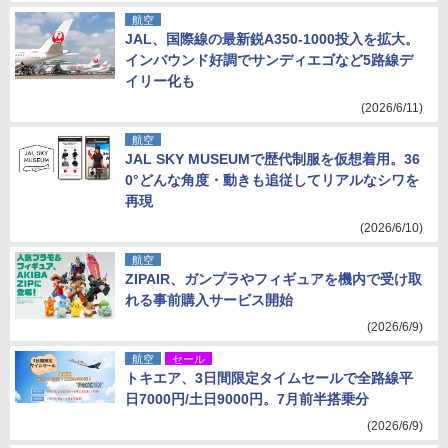
航空
JAL、国際線の最新鋭A350-1000投入を拡大。
インバウンド好調でサンディエゴなど5路線デ
イリー化も
(2026/6/11)
航空
JAL SKY MUSEUMで歴代制服を仮想着用。36
0°どんな角度・動きも追従してリアルなシワを
再現
(2026/6/10)
航空
ZIPAIR、ガンプラやフィギュアを機内で受け取
れる事前購入サービス開始
(2026/6/9)
航空
セール
トキエア、3日間限定タイムセールで全路線平
日7000円/土日9000円。7月前半搭乗分
(2026/6/9)