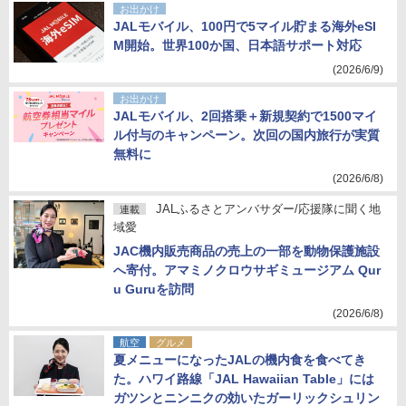
お出かけ
JALモバイル、100円で5マイル貯まる海外eSI
M開始。世界100か国、日本語サポート対応
(2026/6/9)
お出かけ
JALモバイル、2回搭乗＋新規契約で1500マイ
ル付与のキャンペーン。次回の国内旅行が実質
無料に
(2026/6/8)
JALふるさとアンバサダー/応援隊に聞く地
連載
域愛
JAC機内販売商品の売上の一部を動物保護施設
へ寄付。アマミノクロウサギミュージアム Qur
u Guruを訪問
(2026/6/8)
航空
グルメ
夏メニューになったJALの機内食を食べてき
た。ハワイ路線「JAL Hawaiian Table」には
ガツンとニンニクの効いたガーリックシュリン