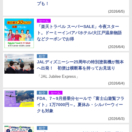
プも！
(2026/6/5)
セール
「楽天トラベル スーパーSALE」今夜スター
ト。ドーミーイン/アパホテル/大江戸温泉物語
などクーポンでお得
(2026/6/4)
航空
JALディズニーシー25周年の特別塗装機が熊本
へ出発！ 初便は横断幕を持ってお見送り
「JAL Jubilee Express」
(2026/6/4)
航空
セール
FDA、7～9月搭乗分セールで「富士山遊覧フラ
イト」1万7000円～。夏休み・シルバーウィー
クも対象
(2026/6/3)
航空