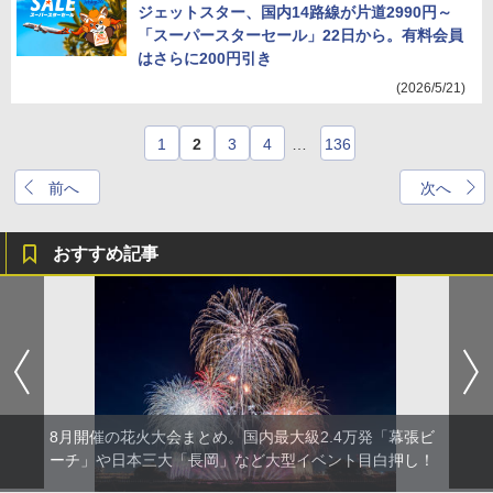
ジェットスター、国内14路線が片道2990円～
「スーパースターセール」22日から。有料会員
はさらに200円引き
(2026/5/21)
1
2
3
4
…
136
前へ
次へ
おすすめ記事
8月開催の花火大会まとめ。国内最大級2.4万発「幕張ビ
ーチ」や日本三大「長岡」など大型イベント目白押し！