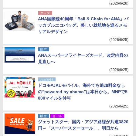
(2026/6/28)
グッズ
ANA国際線40周年「Ball & Chain for ANA」パ
ッカブルエコバッグ。美しい就航地を巡るメモ
リアルデザイン
(2026/6/25)
航空
ANAスーパーフライヤーズカード、改定内容の
見直しへ
(2026/6/25)
お出かけ
ドコモ×JALモバイル、海外でも追加料金なし
の“powered by ahamo”は本日から。MNPで5
000マイルを付与
(2026/6/25)
航空
セール
ジェットスター、国内・アジア路線が片道3820
円～「スーパースターセール」。明日から