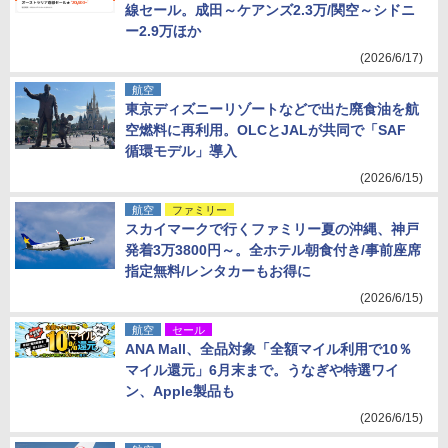
線セール。成田～ケアンズ2.3万/関空～シドニ
ー2.9万ほか
(2026/6/17)
航空
東京ディズニーリゾートなどで出た廃食油を航
空燃料に再利用。OLCとJALが共同で「SAF
循環モデル」導入
(2026/6/15)
航空
ファミリー
スカイマークで行くファミリー夏の沖縄、神戸
発着3万3800円～。全ホテル朝食付き/事前座席
指定無料/レンタカーもお得に
(2026/6/15)
航空
セール
ANA Mall、全品対象「全額マイル利用で10％
マイル還元」6月末まで。うなぎや特選ワイ
ン、Apple製品も
(2026/6/15)