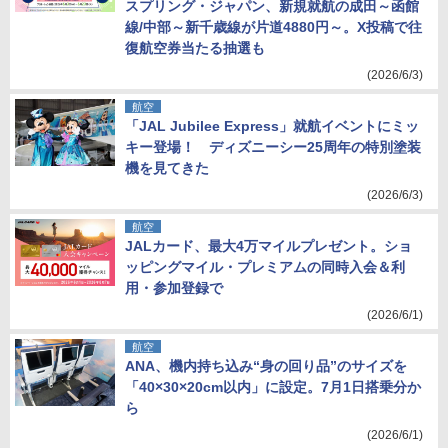
スプリング・ジャパン、新規就航の成田～函館
線/中部～新千歳線が片道4880円～。X投稿で往
復航空券当たる抽選も
(2026/6/3)
航空
「JAL Jubilee Express」就航イベントにミッ
キー登場！ ディズニーシー25周年の特別塗装
機を見てきた
(2026/6/3)
航空
JALカード、最大4万マイルプレゼント。ショ
ッピングマイル・プレミアムの同時入会＆利
用・参加登録で
(2026/6/1)
航空
ANA、機内持ち込み“身の回り品”のサイズを
「40×30×20cm以内」に設定。7月1日搭乗分か
ら
(2026/6/1)