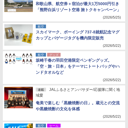
和歌山県、航空券＋宿泊が最大1万5000円引き
「熊野白浜リゾート空港 旅トクキャンペーン」
(2026/5/25)
航空
スカイマーク、ボーイング 737-8就航記念マグ
カップとバゲージタグを機内限定販売
(2026/5/22)
航空
グッズ
坂崎千春の羽田空港限定ペンギングッズ。
「空・旅・日本」をテーマにトートバッグやハ
ンドタオルなど
(2026/5/22)
JALふるさとアンバサダー/応援隊に聞く地
連載
域愛
奄美で楽しむ「黒糖焼酎の日」。蔵元との交流
や黒糖焼酎の文化を体感
(2026/5/22)
航空
セール