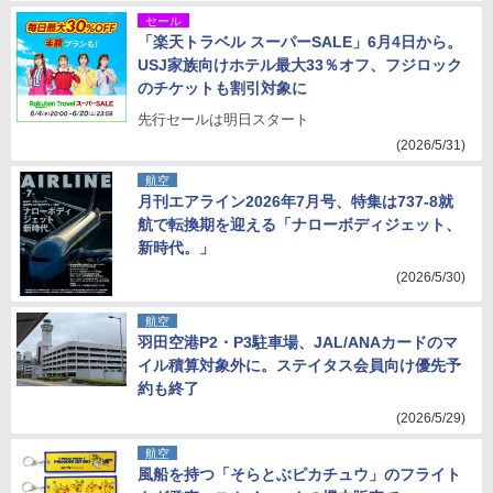
セール
「楽天トラベル スーパーSALE」6月4日から。
USJ家族向けホテル最大33％オフ、フジロック
のチケットも割引対象に
先行セールは明日スタート
(2026/5/31)
航空
月刊エアライン2026年7月号、特集は737-8就
航で転換期を迎える「ナローボディジェット、
新時代。」
(2026/5/30)
航空
羽田空港P2・P3駐車場、JAL/ANAカードのマ
イル積算対象外に。ステイタス会員向け優先予
約も終了
(2026/5/29)
航空
風船を持つ「そらとぶピカチュウ」のフライト