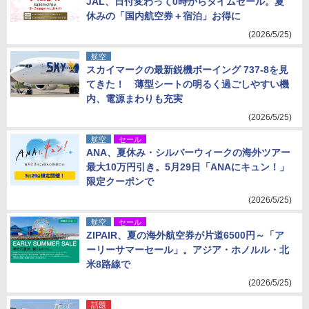
JAL、日付変わって0時からタイムセール。夏
休みの「国内航空券＋宿泊」お得に
(2026/5/25)
航空
スカイマークの最新鋭機ボーイング 737-8を見
てきた！ 薄型シートの明るく過ごしやすい機
内、電源まわりも充実
(2026/5/25)
航空
セール
ANA、夏休み・シルバーウィークの海外ツアー
最大10万円引き。5月29日「ANAにキュン！」
限定クーポンで
(2026/5/25)
航空
セール
ZIPAIR、夏の海外航空券が片道6500円～「ア
ーリーサマーセール」。アジア・ホノルル・北
米8路線で
(2026/5/25)
話題