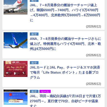
航空
JAL、7～8月発券分の燃油サーチャージ値上
げ。韓国6500円→7400円、ハワイ3万4700円
→4万400円、北米欧州5万6000円→6万5000円
に
(2026/6/12)
航空
ANA、7～8月発券分の燃油サーチャージさらに
値上げ。特例適用もハワイ4万400円、北米・欧
州は6万5000円に
(2026/6/12)
航空
JALカードとJAL Pay、チャージ＆スマホ決済
で毎月「Life Status ポイント」たまる新プロ
グラム
(2026/6/12)
航空
セール
JAL、羽田～南紀白浜線が7月16日まで片道1万
2700円～。直行便で70分、白砂ビーチや温泉
すぐ