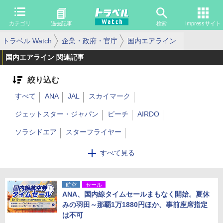
カテゴリ
過去記事
検索
Impressサイト
トラベル Watch
企業・政府・官庁
国内エアライン
国内エアライン 関連記事
絞り込む
すべて
ANA
JAL
スカイマーク
ジェットスター・ジャパン
ピーチ
AIRDO
ソラシドエア
スターフライヤー
フジドリームエアラインズ
バニラエア
Spring Japan
すべて見る
天草エアライン
その他
ZIPAIR
エアージャパン
トキエア
航空
セール
ANA、国内線タイムセールまもなく開始。夏休
みの羽田～那覇1万1880円ほか、事前座席指定
は不可