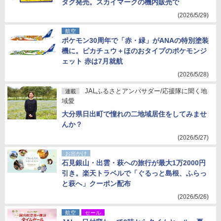
タグ発売。スカイマークの機内販売で
(2026/5/29)
航空
ポケモン30周年で「赤・緑」がANAの特別塗装
機に。ピカチュウ＋ほのおタイプのポケモンジ
ェット 赤は7月就航
(2026/5/28)
JALふるさとアンバサダー/応援隊に聞く地
連載
域愛
大分県日出町で憧れの二地域居住をしてみませ
んか？
(2026/5/27)
お出かけ
石見銀山・出雲・萩への旅行が最大1万2000円
引き。楽天トラベルで「ぐるっと島根、ふらっ
と萩へ」クーポン配布
(2026/5/26)
航空
セール