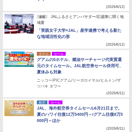
(2026/6/12)
JALふるさとアンバサダー/応援隊に聞く地
連載
域愛
「実践女子大学×JAL」産学連携で考える新た
な地域活性化の形
(2026/6/12)
ホテル
セール
グアムの5ホテル、燃油サーチャージ代実質還
元のタイムセール。JAL航空券セール併用可、
夏休みも対象
ニッコー/PICグアム/リーガロイヤル/ヒルトン/ザ
ツバキ タワー
(2026/6/11)
航空
セール
JAL、海外航空券タイムセール6月21日まで。
夏のハワイ往復12万5400円～/グアム往復8万5
000円～ほか
(2026/6/11)