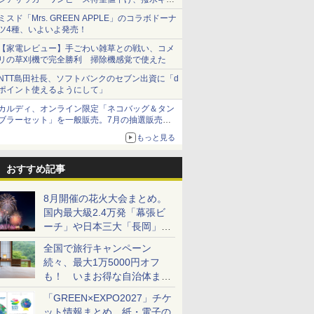
ショーツは1990円に
ミスド「Mrs. GREEN APPLE」のコラボドーナ
ツ4種、いよいよ発売！
【家電レビュー】手ごわい雑草との戦い、コメ
リの草刈機で完全勝利 掃除機感覚で使えた
NTT島田社長、ソフトバンクのセブン出資に「d
ポイント使えるようにして」
カルディ、オンライン限定「ネコバッグ＆タン
ブラーセット」を一般販売。7月の抽選販売の
当選無効分
もっと見る
おすすめ記事
8月開催の花火大会まとめ。
国内最大級2.4万発「幕張ビ
ーチ」や日本三大「長岡」な
ど大型イベント目白押し！
全国で旅行キャンペーン
続々、最大1万5000円オフ
も！ いまお得な自治体まと
め
「GREEN×EXPO2027」チケ
ット情報まとめ。紙・電子の