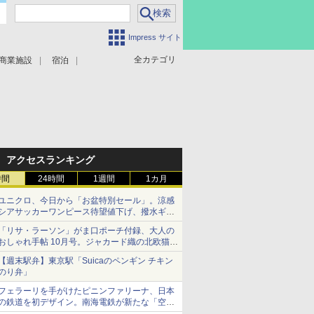
Impress サイト
全カテゴリ
商業施設
宿泊
アクセスランキング
時間
24時間
1週間
1カ月
ユニクロ、今日から「お盆特別セール」。涼感
シアサッカーワンピース待望値下げ、撥水ギア
ショーツは1990円に
「リサ・ラーソン」がま口ポーチ付録、大人の
おしゃれ手帖 10月号。ジャカード織の北欧猫デ
ザイン
【週末駅弁】東京駅「Suicaのペンギン チキン
のり弁」
フェラーリを手がけたピニンファリーナ、日本
の鉄道を初デザイン。南海電鉄が新たな「空港
特急」をなにわ筋線へ導入