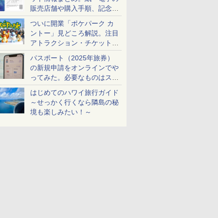
販売店舗や購入手順、記念チ
ケットも解説
ついに開業「ポケパーク カ
ントー」見どころ解説。注目
アトラクション・チケット手
配・来場前に必要な準備は？
パスポート（2025年旅券）
の新規申請をオンラインでや
ってみた。必要なものはスマ
ホとマイナカードのみ
はじめてのハワイ旅行ガイド
～せっかく行くなら隣島の秘
境も楽しみたい！～