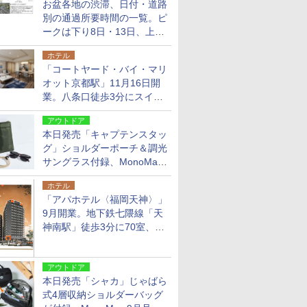
お盆各地の渋滞、日付・道路
別の通過所要時間の一覧。ピ
ークは下り8日・13日、上り
14日・15日
ホテル
「コートヤード・バイ・マリ
オット京都駅」11月16日開
業。八条口徒歩3分にスイー
ト含む全270室、ダイニング
アウトドア
も併設
本日発売「キャプテンスタッ
グ」ショルダーポーチ＆調光
サングラス付録、MonoMax
9月号増刊
ホテル
「アパホテル〈福岡天神〉」
9月開業。地下鉄七隈線「天
神南駅」徒歩3分に70室、エ
リア初の直営店
アウトドア
本日発売「シャカ」じゃばら
式4層収納ショルダーバッグ