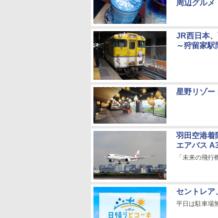
周辺グルメ
JR西日本
～狩留家駅
星野リゾー
羽田空港着
エアバス A
「未来の飛行
セントレア
平日は駐車場