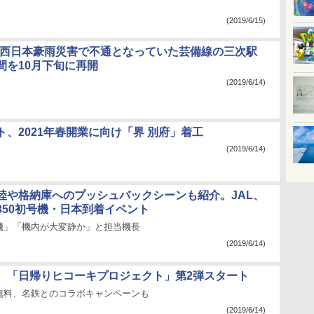
(2019/6/15)
、西日本豪雨災害で不通となっていた芸備線の三次駅
間を10月下旬に再開
(2019/6/14)
ト、2021年春開業に向け「界 別府」着工
(2019/6/14)
陸や格納庫へのプッシュバックシーンも紹介。JAL、
350初号機・日本到着イベント
機」「機内が大変静か」と担当機長
(2019/6/14)
、「日帰りヒコーキプロジェクト」第2弾スタート
無料、名鉄とのコラボキャンペーンも
(2019/6/14)