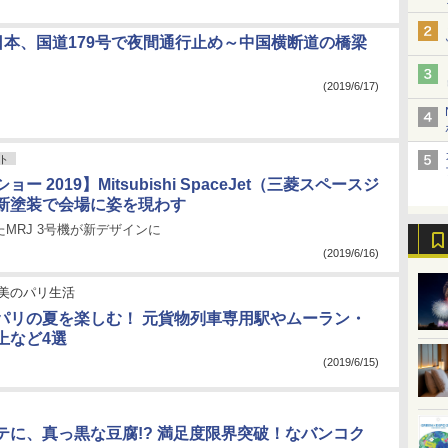
西日本、国道179号で夜間通行止め～中国横断道の橋梁
(2019/6/17)
ト
ー 2019】Mitsubishi SpaceJet（三菱スペースジ
新塗装で会場に姿を現わす
たMRJ 3号機が新デザインに
(2019/6/16)
美のパリ生活
パリの夏を楽しむ！ 元貨物列車専用駅やムーラン・
上など4選
(2019/6/15)
テに、真っ黒な豆腐!? 満足度限界突破！なバンコク