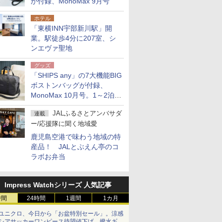
が付録、MonoMax 9月号
ホテル
「東横INN宇部新川駅」開
業。駅徒歩4分に207室、シ
ンエヴァ聖地
グッズ
「SHIPS any」の7大機能BIG
ボストンバッグが付録、
MonoMax 10月号。1～2泊の
荷物、キャリーオンも可能
JALふるさとアンバサダ
連載
ー/応援隊に聞く地域愛
鹿児島空港で味わう地域の特
産品！ JALとぶえん亭のコ
ラボお弁当
Impress Watchシリーズ 人気記事
時間
24時間
1週間
1カ月
ユニクロ、今日から「お盆特別セール」。涼感
シアサッカーワンピース待望値下げ、撥水ギア