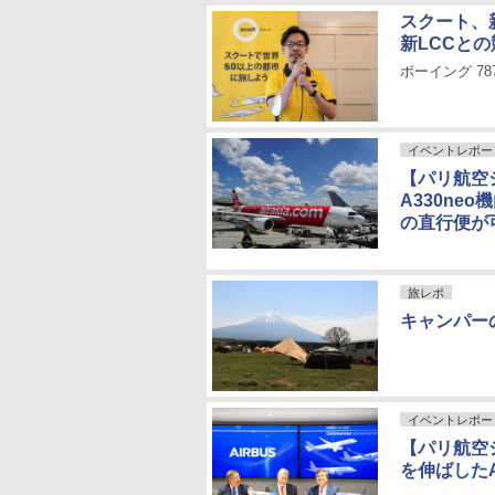
スクート、
新LCCと
ボーイング 7
イベントレポー
【パリ航空
A330n
の直行便が
旅レポ
キャンパー
イベントレポー
【パリ航空シ
を伸ばした