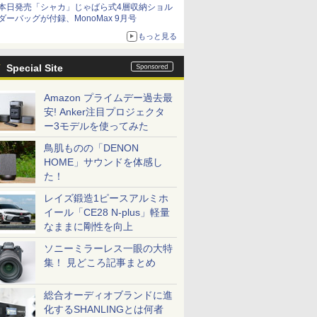
本日発売「シャカ」じゃばら式4層収納ショル
ダーバッグが付録、MonoMax 9月号
もっと見る
Special Site
Amazon プライムデー過去最
安! Anker注目プロジェクタ
ー3モデルを使ってみた
鳥肌ものの「DENON
HOME」サウンドを体感し
た！
レイズ鍛造1ピースアルミホ
イール「CE28 N-plus」軽量
なままに剛性を向上
ソニーミラーレス一眼の大特
集！ 見どころ記事まとめ
総合オーディオブランドに進
化するSHANLINGとは何者