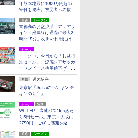
年熊本地震に1000万円超の
寄付を発表。被災者への救援
活動・復旧支援
道路
シーズン
首都高のお盆渋滞、アクアラ
イン～湾岸線は通過に最大2
時間15分。羽田の利用には
「空港西出口」の利用検討を
セール
ユニクロ、今日から「お盆特
別セール」。涼感シアサッカ
ーワンピース待望値下げ、撥
水ギアショーツは1990円に
週末駅弁
連載
東京駅「Suicaのペンギン チ
キンのり弁」
セール
道路
WILLER、高速バス1kmあた
り5円セール。東京～大阪は
2750円、ご縁に感謝を込め
た20周年記念キャンペーン
道路
シーズン