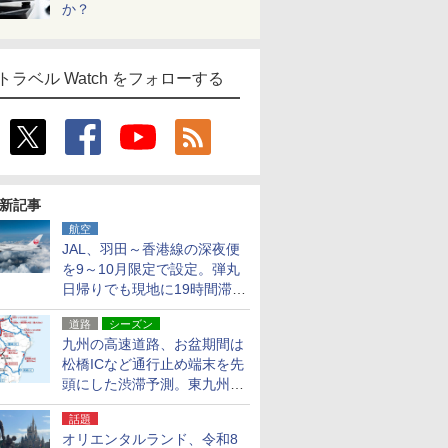
か？
トラベル Watch をフォローする
新記事
航空
JAL、羽田～香港線の深夜便
を9～10月限定で設定。弾丸
日帰りでも現地に19時間滞在
できる
道路
シーズン
九州の高速道路、お盆期間は
松橋ICなど通行止め端末を先
頭にした渋滞予測。東九州道
への迂回は料金調整を実施
話題
オリエンタルランド、令和8