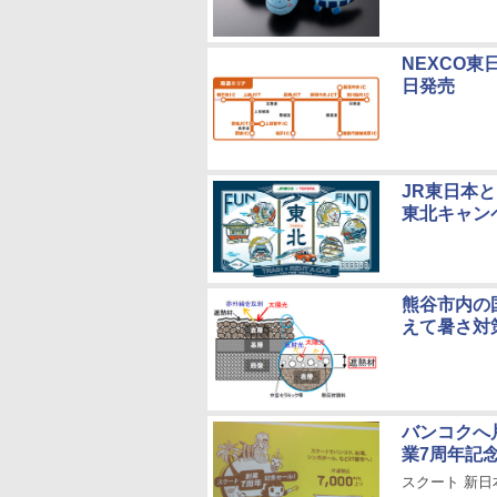
NEXCO
日発売
JR東日本と
東北キャン
熊谷市内の
えて暑さ対
バンコクへ
業7周年記念
スクート 新