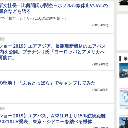
新支社長・比留間氏が関空～ホノルル線休止やJALの
の競合などを語る
87で「狭苦しいというLCCの誤解を是正」
(2019/6/18)
ト
ショー 2019】エアアジア、長距離新機材のエアバス
eo機内を公開。ブラナシリ氏「ヨーロッパとアメリカへ
可能に」
最
(2019/6/18)
の聖地！ 「ふもとっぱら」でキャンプしてみた
(2019/6/18)
ト
ョー 2019】エアバス、A321LRより15％航続距離
A321XLR発表。東京～シドニーを結べる機体