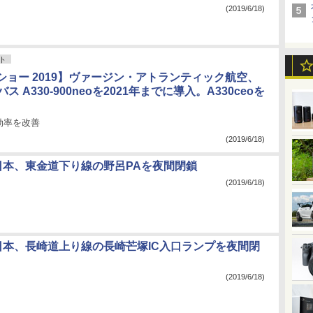
(2019/6/18)
ト
ショー 2019】ヴァージン・アトランティック航空、
ス A330-900neoを2021年までに導入。A330ceoを
効率を改善
(2019/6/18)
東日本、東金道下り線の野呂PAを夜間閉鎖
(2019/6/18)
西日本、長崎道上り線の長崎芒塚IC入口ランプを夜間閉
(2019/6/18)