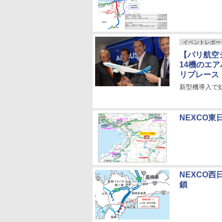
イベントレポー
【パリ航空
14機のエアバ
リプレース
新型機導入で
NEXCO
NEXCO
鎖