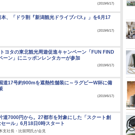
(2019/6/17)
東日本、「ドラ割『新潟観光ドライブパス』」を6月17
(2019/6/17)
トヨタの東北観光周遊促進キャンペーン「FUN FIND
ペーン」にニッポンレンタカーが参加
(2019/6/17)
国道17号約900mを遮熱性舗装に～ラグビーW杯に備
策
(2019/6/17)
片道7000円から。27都市を対象にした「スクート創
セール」6月18日0時スタート
日本支社長・比留間氏が会見