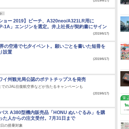
(2019/6/17)
ト
ー 2019】ピーチ、A320neo/A321LR用に
AP-1A」エンジンを選定。井上社長が契約書にサイン
(2019/6/17)
世界の空港で七夕イベント。願いごとを書いた短冊を
り設置
(2019/6/17)
ワイ州観光局公認のポテトチップスを発売
までのJAL往復航空券などが当たるキャンペーンも
(2019/6/17)
バス A380型機内販売品「HONU ぬいぐるみ」を購
った人からの注文受付。7月31日まで
月2日の搭乗対象