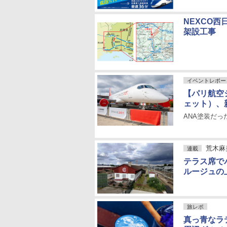
NEXCO
架設工事
イベントレポー
【パリ航空ショ
ェット）、
ANA塗装だっ
荒木麻
連載
テラス席で
ルージュの
旅レポ
真っ青なラ