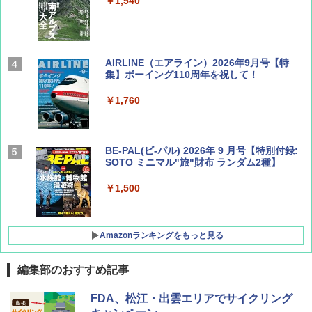
￥1,540
AIRLINE（エアライン）2026年9月号【特
集】ボーイング110周年を祝して！
￥1,760
BE-PAL(ビ-パル) 2026年 9 月号【特別付録:
SOTO ミニマル"旅"財布 ランダム2種】
￥1,500
Amazonランキングをもっと見る
編集部のおすすめ記事
D40 地球の歩き方 チェンマイ タイ北部の魅
[キャンパーズコレクション 山善] ポップアッ
BUNDOK(バンドック)ソロ ドーム 1 EX BDK
FDA、松江・出雲エリアでサイクリング
力的な町 2026～2027 地球の歩き方D アジア
プテント 傘みたいに広げて畳める パッとサ
-08EX カーキ ソロキャンプ ポリエステル フ