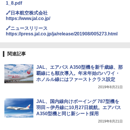
1_8.pdf
ーティング フルクローズ メッシュ 3-4人用
ラソル ガーデン サイトシート付 折りたたみ
簡単設置 ポップアップテント エクルベージ
防水 UVカット 4段階高さ調整 軽量 収納袋付
新しい日本地理 地図・統計・移動から読み
🔗日本航空株式会社
ュ(BC仕様) PATC-150B(EB)
き
解く (講談社現代新書)
https://www.jal.co.jp/
￥8,991
￥6,459
￥1,540
🔗ニュースリリース
https://press.jal.co.jp/ja/release/201908/005273.html
Coleman(コールマン) ツーリングドーム/LD
ポインターライト 強力 小型 緑色/赤色/青紫色
X 2人用 3人用 キャンプ アウトドア フェス
USB充電式 高精度 超長距離照射 長時間使用
収納 コンパクト 簡単設営 カンガルーテント
可能 安全ロック付き 高安全性 金属製耐久 コ
関連記事
ソロキャンプ ソロテント
ンパクト多機能設計 持ち運び便利 アウトド
ア/オフィス/教育現場/展示会用 緑
￥20,718
JAL、エアバス A350型機を新千歳線、那
￥1,180
覇線にも順次導入。年末年始のハワイ・
ホノルル線にはファーストクラス設定
2019年8月21日
JAL、国内線向けボーイング 787型機を
羽田～伊丹線に10月27日就航。エアバス
A350型機と同じ新シート採用
2019年8月21日