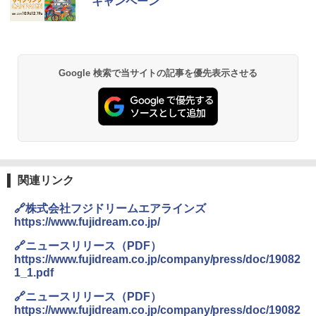
キャンペーン
ッとサンシェード キューブ フルクローズ メ
レーム テント
ッシュ 簡単設置 ワンタッチテント キャンプ
￥2,079
&ハイキング カーキ PATC-150(KH)
￥14,800
￥6,832
A09 地球の歩き方 イタリア 2026～2027 地
GRANDOOR ステンレス保冷剤 2個セット 2
Google 検索で当サイトの記事を優先表示させる
球の歩き方A ヨーロッパ
026リニューアル 急速冷凍 空間倍増 衛生的
PYKES PEAK (パイクスピーク) 着替えテン
コンパクト 保冷力長持ち
ト プライバシー テント 【中が透けない】 1
￥2,479
人用 折りたたみ 防災グッズ 災害用トイレ ビ
￥2,980
ーチ ピクニック ポップアップテント 携帯 簡
易 トイレテント (ブラック)
A26 地球の歩き方 チェコ ポーランド スロヴ
熊撃退スプレー 熊よけスプレー 熊スプレー
￥4,980
ァキア 2026～2027 地球の歩き方A ヨーロッ
【日本企業販売】超強力クマ対策スプレー 30
関連リンク
パ
0ml（連続噴射30秒）110ml（連続噴射15
秒）射程5～10m 安全ロック搭載 携帯収納袋
🔗株式会社フジドリームエアラインズ
￥2,277
ENDLESS BASE 《めざましテレビで紹介》
付き ヒグマ・イノシシ対策 自治体・教育機
テント ワンタッチ RENEW 幅200 2-3人用 43
関の購入実績 登山・キャンプ・アウトドア・
https://www.fujidream.co.jp/
500002(88859)
防災用品 長期保存可能 緊急時用 日本国内発
送
🔗ニュースリリース（PDF）
地球の歩き方 スター・ウォーズ
https://www.fujidream.co.jp/company/press/doc/19082
￥5,499
￥3,680
1_1.pdf
￥2,695
🔗ニュースリリース（PDF）
[キャンパーズコレクション 山善] 傘みたいに
https://www.fujidream.co.jp/company/press/doc/19082
広げるだけ パッとサッとテント ブラックコ
DEWEL パラソル 大型 ビーチ アウトドアパ