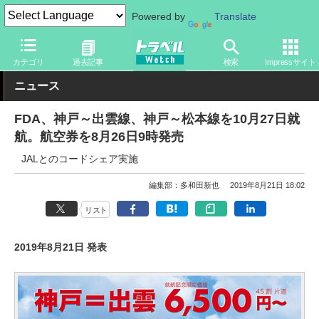
Powered by
Translate
トラベル Watch
地域
国内旅行
近畿
カテゴリ
過去記事
検索
Impressサイト
ニュース
FDA、神戸～出雲線、神戸～松本線を10月27日就
航。航空券を8月26日9時発売
JALとのコードシェア実施
編集部：多和田新也
2019年8月21日 18:02
リスト
2019年8月21日 発表