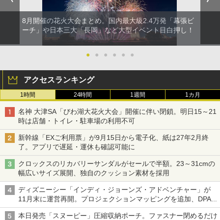
8月開催の花火大会まとめ。国内最大級2.4万発「幕張ビ
ーチ」や日本三大「長岡」など大型イベント目白押し！
●
●
●
●
●
●
アクセスランキング
1時間
24時間
1週間
1カ月
名神 大津SA「びわ湖大花火大会」開催に伴い閉鎖。明日15～21
時は店舗・トイレ・駐車場の利用不可
新幹線「EXご利用票」が9月15日から電子化、紙は27年2月終
了。アプリで遅延・運休も確認可能に
クロックスのリカバリーサンダルがセールで半額。23～31cmの
幅広いサイズ展開、独自のクッション素材を採用
ディズニーシー「インディ・ジョーンズ・アドベンチャー」が
11月末に運営再開。プロジェクションマッピングを追加、DPA
は1500円
本日発売「スヌーピー」圧縮収納ポーチ。ファスナー閉めるだけ