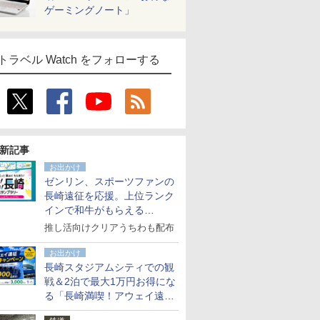
ゲーミングノート」
トラベル Watch をフォローする
新記事
お出かけ
ゼンリン、スポーツファンの
長崎遠征を応援。上位ランク
インで和牛がもらえる
「GO！GO！長崎スタンプラ
推し活向けクリアうちわも配布
リー」
お出かけ
長崎スタジアムシティでの観
戦＆2泊で最大1万円お得にな
る「長崎満喫！アウェイ遠征
応援キャンペーン」