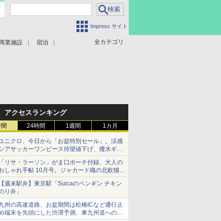
Impress サイト
全カテゴリ
商業施設
宿泊
アクセスランキング
時間
24時間
1週間
1カ月
ユニクロ、今日から「お盆特別セール」。涼感
シアサッカーワンピース待望値下げ、撥水ギア
ショーツは1990円に
「リサ・ラーソン」がま口ポーチ付録、大人の
おしゃれ手帖 10月号。ジャカード織の北欧猫デ
ザイン
【週末駅弁】東京駅「Suicaのペンギン チキン
のり弁」
九州の高速道路、お盆期間は松橋ICなど通行止
め端末を先頭にした渋滞予測。東九州道への迂
回は料金調整を実施