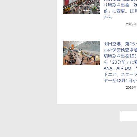
り時刻を出発「2
前」に変更。10月
から
2019
羽田空港、第2タ
ルの保安検査場
切時刻を出発15
ら「20分前」に
ANA、AIR DO
ドエア、スター
ヤーが12月1日
2018