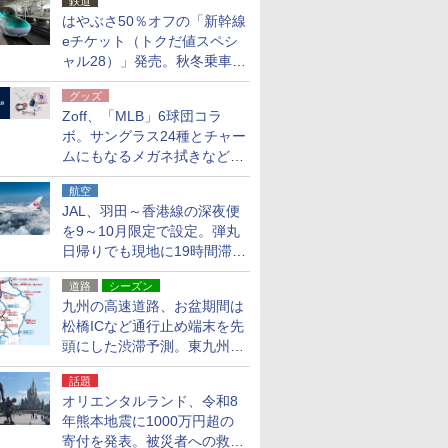
鉄道
はやぶさ50％オフの「新幹線
eチケット（トクだ値スペシ
ャル28）」発売。秋冬乗車
分、えきねっと限定
グッズ
Zoff、「MLB」6球団コラ
ボ。サングラス24種とチャー
ムにもなるメガネ拭きなど雑
貨24種
航空
JAL、羽田～香港線の深夜便
を9～10月限定で設定。弾丸
日帰りでも現地に19時間滞在
できる
道路
シーズン
九州の高速道路、お盆期間は
松橋ICなど通行止め端末を先
頭にした渋滞予測。東九州道
への迂回は料金調整を実施
話題
オリエンタルランド、令和8
年熊本地震に1000万円超の
寄付を発表。被災者への救援