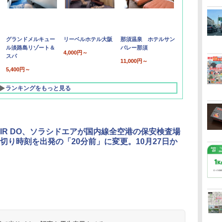
グランドメルキュー
リーベルホテル大阪
那須温泉 ホテルサン
ル淡路島リゾート＆
バレー那須
4,000円～
スパ
11,000円～
5,400円～
ランキングをもっと見る
AIR DO、ソラシドエアが国内線全空港の保安検査場
切り時刻を出発の「20分前」に変更。10月27日か
北陸 福井 あわら
品川プリンスホテ
舞浜ビューホテル
箱根湯本温泉 ホテ
ホテルトラスティ東
オリエンタルホテル
下呂温泉 水明館
住友不動産ホテル ヴ
東京ベイ舞浜ホテル
温泉 清風荘（北陸
ル イーストタワー
ｂｙ ＨＵＬＩＣ
ル おかだ
京ベイサイド
東京ベイ
ィラフォンテーヌグラ
ファーストリゾート
8,250円～
最大級の庭園露天風
（旧：東京ベイ舞浜
ンド東京有明
9,958円～
11,200円～
5,450円～
5,200円～
4,290円～
呂の宿 清風荘）
ホテル）
19,541円～
5,758円～
6,070円～