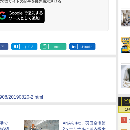
 検索で当サイトの記事を優先表示させる
ェア
はてブ
note
LinkedIn
1908/20190820-2.html
1
空港で
ANAら4社、羽田空港第
締め切
2ターミナルの国内線乗