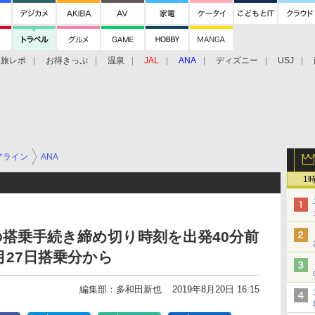
旅レポ
お得きっぷ
温泉
JAL
ANA
ディズニー
USJ
アライン
ANA
1
の搭乗手続き締め切り時刻を出発40分前
月27日搭乗分から
編集部：多和田新也
2019年8月20日 16:15