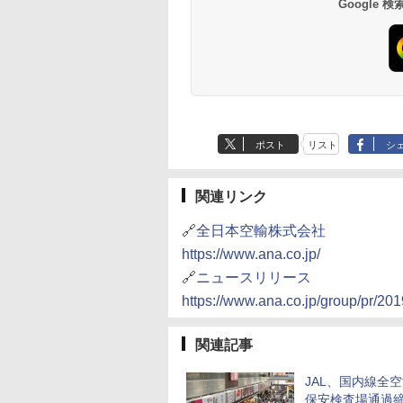
Google
ポスト
リスト
シ
関連リンク
🔗全日本空輸株式会社
https://www.ana.co.jp/
🔗ニュースリリース
https://www.ana.co.jp/group/pr/20
関連記事
JAL、国内線全
保安検査場通過