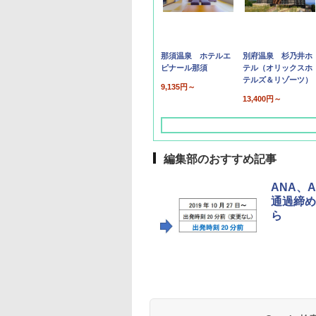
那須温泉 ホテルエ
別府温泉 杉乃井ホ
ピナール那須
テル（オリックスホ
テルズ＆リゾーツ）
9,135円～
13,400円～
編集部のおすすめ記事
ANA、
通過締め
ら
草津温泉 ホテル櫻
品川プリンスホテル
グランドニッコー東
海のサウナ＆スパ
東京ドームホテル
シェラトン・グラン
井
京ベイ 舞浜
オールインクルーシ
デ・トーキョーベ
7,037円～
7,980円～
ブ 島原温泉ホテル
イ・ホテル
14,300円～
6,800円～
南風楼
10,450円～
7,950円～