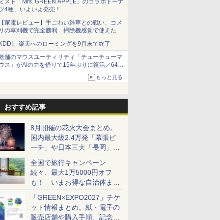
ミスド「Mrs. GREEN APPLE」のコラボドーナ
ツ4種、いよいよ発売！
【家電レビュー】手ごわい雑草との戦い、コメ
リの草刈機で完全勝利 掃除機感覚で使えた
KDDI、楽天へのローミングを9月末で終了
老舗のマウスユーティリティ「チューチューマ
ウス」がAIの力を借りて15年ぶりに復活／64bit
化、Windows 10/11、「Chrome」も走り回
もっと見る
る。復活記念で2026年末まで500円
おすすめ記事
8月開催の花火大会まとめ。
国内最大級2.4万発「幕張ビ
ーチ」や日本三大「長岡」な
ど大型イベント目白押し！
全国で旅行キャンペーン
続々、最大1万5000円オフ
も！ いまお得な自治体まと
め
「GREEN×EXPO2027」チケ
ット情報まとめ。紙・電子の
販売店舗や購入手順、記念チ