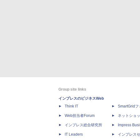
Group site links
インプレスのビジネスWeb
Think IT
SmartGri
Web担当者Forum
ネットショ
インプレス総合研究所
Impress Busi
IT Leaders
インプレス