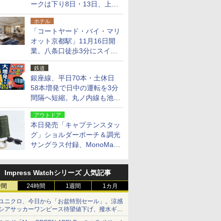
ークは下り8日・13日、上り
14日・15日
ホテル
「コートヤード・バイ・マリ
オット京都駅」11月16日開
業。八条口徒歩3分にスイー
ト含む全270室、ダイニング
鉄道
も併設
銀座線、平日70本・土休日
58本増発で日中の運転を3分
間隔へ短縮。丸ノ内線も池袋
～中野坂上を4分間隔に
アウトドア
本日発売「キャプテンスタッ
グ」ショルダーポーチ＆調光
サングラス付録、MonoMax
9月号増刊
Impress Watchシリーズ 人気記事
時間
24時間
1週間
1カ月
ユニクロ、今日から「お盆特別セール」。涼感
シアサッカーワンピース待望値下げ、撥水ギア
ショーツは1990円に