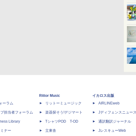
Rittor Music
イカロス出版
dフォーラム
リットーミュージック
AIRLINEweb
ップ担当者フォーラム
楽器探そう!デジマート
Jディフェンスニュー
ness Library
TシャツPOD T-OD
通訳翻訳ジャーナル
セミナー
立東舎
JレスキューWeb