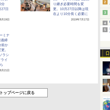
0分
り継ぎ必要時間を変
27日
更。10月27日以降は現
在より10分長く必要に
年8月19日
2019年7月17日
ーミナ
通過締
分前か
変更。
、ソラシ
フライ
から
年8月21日
トップページに戻る