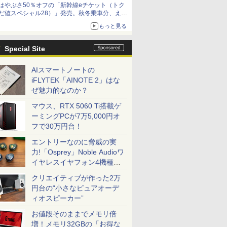
はやぶさ50％オフの「新幹線eチケット（トク
だ値スペシャル28）」発売。秋冬乗車分、えき
ねっと限定
もっと見る
Special Site
AIスマートノートの
iFLYTEK「AINOTE 2」はな
ぜ魅力的なのか？
マウス、RTX 5060 Ti搭載ゲ
ーミングPCが7万5,000円オ
フで30万円台！
エントリーなのに脅威の実
力!「Osprey」Noble Audioワ
イヤレスイヤフォン4機種を
一気に聴く
クリエイティブが作った2万
円台の“小さなピュアオーデ
ィオスピーカー”
お値段そのままでメモリ倍
増！メモリ32GBの「お得な