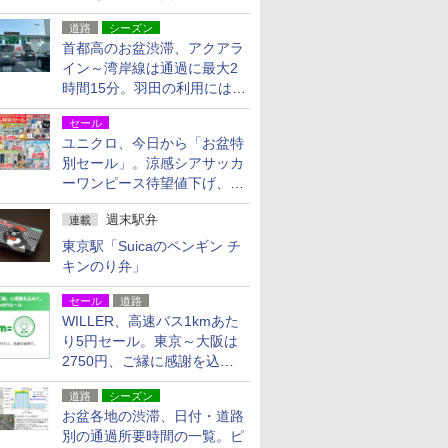
活動・復旧支援
道路
シーズン
首都高のお盆渋滞、アクアラ
イン～湾岸線は通過に最大2
時間15分。羽田の利用には
「空港西出口」の利用検討を
セール
ユニクロ、今日から「お盆特
別セール」。涼感シアサッカ
ーワンピース待望値下げ、撥
水ギアショーツは1990円に
週末駅弁
連載
東京駅「Suicaのペンギン チ
キンのり弁」
セール
道路
WILLER、高速バス1kmあた
り5円セール。東京～大阪は
2750円、ご縁に感謝を込め
た20周年記念キャンペーン
道路
シーズン
お盆各地の渋滞、日付・道路
別の通過所要時間の一覧。ピ