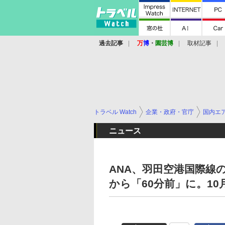
過去記事
万
博
・
園芸博
取材記事
トラベル Watch
企業・政府・官庁
国内エ
ニュース
ANA、羽田空港国際線
から「60分前」に。10