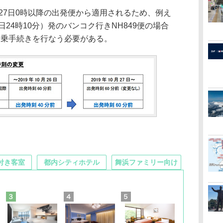
27日0時以降の出発便から適用されるため、例え
26日24時10分）発のバンコク行きNH849便の場合
に搭乗手続きを行なう必要がある。
付き客室
都内シティホテル
舞浜ファミリー向け