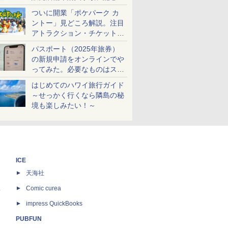
ケットも解説
ついに開業「ポケパーク カ
ントー」見どころ解説。注目
アトラクション・チケット手
配・来場前に必要な準備は？
パスポート（2025年旅券）
の新規申請をオンラインでや
ってみた。必要なものはスマ
ホとマイナカードのみ
はじめてのハワイ旅行ガイド
～せっかく行くなら隣島の秘
境も楽しみたい！～
ICE
天海社
ス
Comic curea
impress QuickBooks
PUBFUN