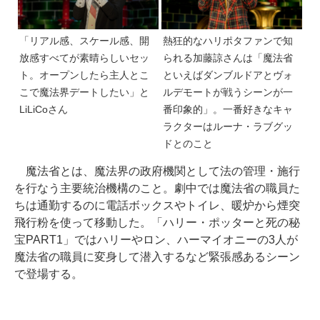
「リアル感、スケール感、開
熱狂的なハリポタファンで知
放感すべてが素晴らしいセッ
られる加藤諒さんは「魔法省
ト。オープンしたら主人とこ
といえばダンブルドアとヴォ
こで魔法界デートしたい」と
ルデモートが戦うシーンが一
LiLiCoさん
番印象的」。一番好きなキャ
ラクターはルーナ・ラブグッ
ドとのこと
魔法省とは、魔法界の政府機関として法の管理・施行
を行なう主要統治機構のこと。劇中では魔法省の職員た
ちは通勤するのに電話ボックスやトイレ、暖炉から煙突
飛行粉を使って移動した。「ハリー・ポッターと死の秘
宝PART1」ではハリーやロン、ハーマイオニーの3人が
魔法省の職員に変身して潜入するなど緊張感あるシーン
で登場する。