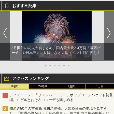
おすすめ記事
8月開催の花火大会まとめ。国内最大級2.4万発「幕張ビ
ーチ」や日本三大「長岡」など大型イベント目白押し！
●
●
●
●
●
●
アクセスランキング
1時間
24時間
1週間
1カ月
ディズニーシー「リメンバー・ミー」ポップコーンバケット初登
場。ミゲルとおそろいコーデも楽しめる
開通約50年の首都高 荒川湾岸橋、大規模修繕の現場を見てき
た。「塗膜の剥がれ・土台の腐食・一部で断面欠損や破断」など