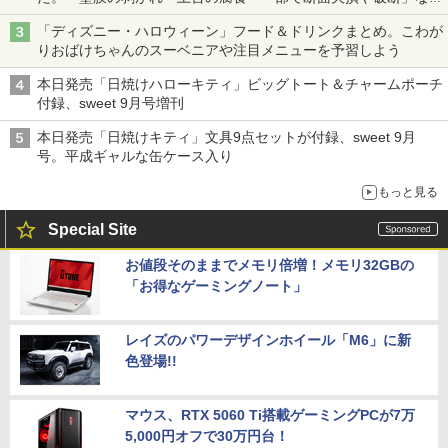
深刻な損傷、どう直す？
「ディズニー・ハロウィーン」フード＆ドリンクまとめ。こわが
りおばけちゃんのスーベニアや注目メニューを予習しよう
本日発売「日焼けハローキティ」ビッグトート＆チャームポーチ
付録、sweet 9月号増刊
本日発売「日焼けキティ」文具9点セットが付録、sweet 9月
号。平成ギャルな缶ケース入り
もっと見る
Special Site
お値段そのままでメモリ倍増！メモリ32GBの
「お得なゲーミングノート」
レイズのパワーデザインホイール「M6」に新
色登場!!
マウス、RTX 5060 Ti搭載ゲーミングPCが7万
5,000円オフで30万円台！