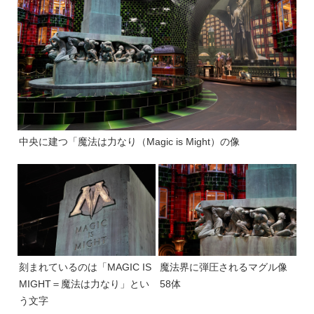
中央に建つ「魔法は力なり（Magic is Might）の像
刻まれているのは「MAGIC IS
魔法界に弾圧されるマグル像
MIGHT＝魔法は力なり」とい
58体
う文字