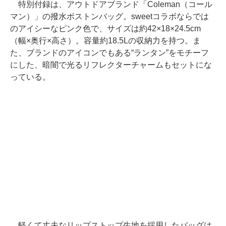
特別付録は、アウトドアブランド「Coleman（コール
マン）」の撥水ボストンバッグ。sweetコラボならでは
のアイシーなピンク色で、サイズは約42×18×24.5cm
（幅×奥行×高さ）。容量約18.5Lの収納力を持つ。ま
た、ブランドのアイコンでもある“ランタン”をモチーフ
にした、暗闇で光るリフレクターチャームもセットにな
っている。
軽くて丈夫なリップストップ生地を採用したバッグは