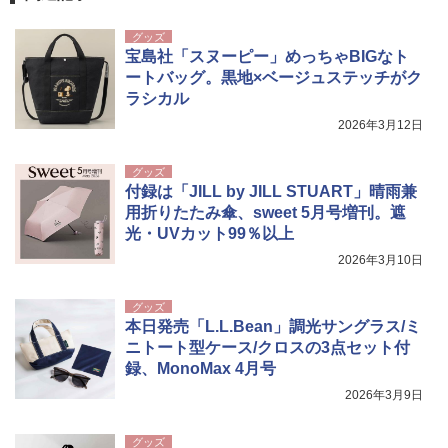
グッズ
宝島社「スヌーピー」めっちゃBIGなト
ートバッグ。黒地×ベージュステッチがク
ラシカル
2026年3月12日
グッズ
付録は「JILL by JILL STUART」晴雨兼
用折りたたみ傘、sweet 5月号増刊。遮
光・UVカット99％以上
2026年3月10日
グッズ
本日発売「L.L.Bean」調光サングラス/ミ
ニトート型ケース/クロスの3点セット付
録、MonoMax 4月号
2026年3月9日
グッズ