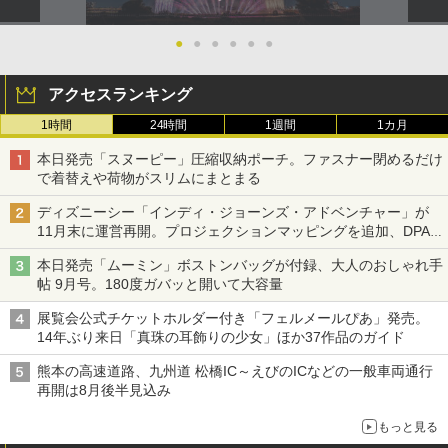
●
●
●
●
●
●
アクセスランキング
1時間
24時間
1週間
1カ月
本日発売「スヌーピー」圧縮収納ポーチ。ファスナー閉めるだけ
で着替えや荷物がスリムにまとまる
ディズニーシー「インディ・ジョーンズ・アドベンチャー」が
11月末に運営再開。プロジェクションマッピングを追加、DPA
は1500円
本日発売「ムーミン」ボストンバッグが付録、大人のおしゃれ手
帖 9月号。180度ガバッと開いて大容量
展覧会公式チケットホルダー付き「フェルメールぴあ」発売。
14年ぶり来日「真珠の耳飾りの少女」ほか37作品のガイド
熊本の高速道路、九州道 松橋IC～えびのICなどの一般車両通行
再開は8月後半見込み
もっと見る