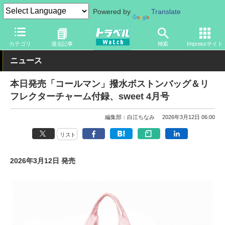
Powered by
Translate
トラベル Watch
旅のアイテム
旅行グッズ
バッグ
カテゴリ
過去記事
検索
Impressサイト
ニュース
本日発売「コールマン」撥水ボストンバッグ＆リ
フレクターチャーム付録、sweet 4月号
編集部：白江ちなみ
2026年3月12日 06:00
リスト
2026年3月12日 発売