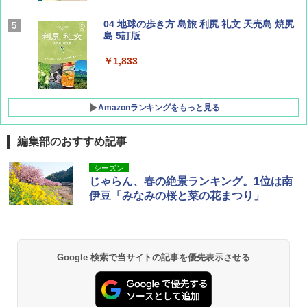
サライ 2026年 9月号 [雑誌]
04 地球の歩き方 島旅 利尻 礼文 天売島 焼尻
島 5訂版
￥600
￥1,833
Amazonランキングをもっと見る
編集部のおすすめ記事
[キャンパーズコレクション 山善] ポップアッ
DEWEL パラソル 大型 ビーチ アウトドアパ
シーズン
プテント 傘みたいに広げて畳める パッとサ
ラソル ガーデン サイトシート付 折りたたみ
じゃらん、春の絶景ランキング。1位は南
ッとサンシェード キューブ フルクローズ メ
防水 UVカット 4段階高さ調整 軽量 収納袋付
伊豆「みなみの桜と菜の花まつり」
ッシュ 簡単設置 ワンタッチテント キャンプ
き
&ハイキング カーキ PATC-150(KH)
￥6,459
￥6,841
Google 検索で当サイトの記事を優先表示させる
GRANDOOR ステンレス保冷剤 2個セット 2
ENDLESS BASE 《めざましテレビで紹介》
026リニューアル 急速冷凍 空間倍増 衛生的
テント ワンタッチ RENEW 幅200 2-3人用 43
コンパクト 保冷力長持ち
500002(88859)