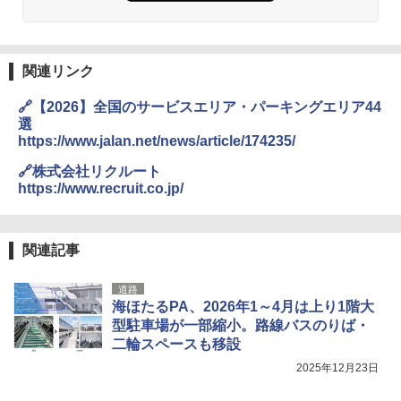
￥2,980
￥5,999
Across やわらか保冷剤 日本製 固まらない 1
関連リンク
PYKES PEAK (パイクスピーク) 着替えテン
1cm ソフト 2個セット (2個セット)
ト プライバシー テント 【中が透けない】 1
人用 折りたたみ 防災グッズ 災害用トイレ ビ
￥680
🔗【2026】全国のサービスエリア・パーキングエリア44
ーチ ピクニック ポップアップテント 携帯 簡
選
易 トイレテント (オリーブ)
https://www.jalan.net/news/article/174235/
￥4,836
熊撃退スプレー 熊よけスプレー 熊スプレー
🔗株式会社リクルート
【日本企業販売】超強力クマ対策スプレー 30
https://www.recruit.co.jp/
0ml（連続噴射30秒）110ml（連続噴射15
秒）射程5～10m 安全ロック搭載 携帯収納袋
[キャンパーズコレクション 山善] 傘みたいに
付き ヒグマ・イノシシ対策 自治体・教育機
広げるだけ パッとサッとテント ブラックコ
関の購入実績 登山・キャンプ・アウトドア・
ーティング フルクローズ メッシュ 3-4人用
関連記事
防災用品 長期保存可能 緊急時用 日本国内発
簡単設置 ポップアップテント エクルベージ
送
ュ(BC仕様) PATC-150B(EB)
道路
海ほたるPA、2026年1～4月は上り1階大
￥3,680
￥9,990
型駐車場が一部縮小。路線バスのりば・
二輪スペースも移設
ポインターライト 強力 小型 緑色/赤色/青紫色
[キャンパーズコレクション 山善] 傘みたいに
2025年12月23日
USB充電式 高精度 超長距離照射 長時間使用
広げるだけ パッとサッとテント キューブワ
可能 安全ロック付き 高安全性 金属製耐久 コ
イド ブラックコーティング フルクローズ メ