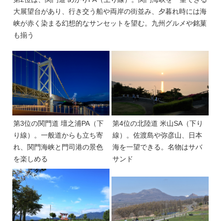
大展望台があり、行き交う船や両岸の街並み、夕暮れ時には海
峡が赤く染まる幻想的なサンセットを望む。九州グルメや銘菓
も揃う
第3位の関門道 壇之浦PA（下
第4位の北陸道 米山SA（下り
り線）。一般道からも立ち寄
線）。佐渡島や弥彦山、日本
れ、関門海峡と門司港の景色
海を一望できる。名物はサバ
を楽しめる
サンド