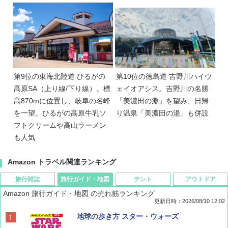
第9位の東海北陸道 ひるがの
第10位の徳島道 吉野川ハイウ
高原SA（上り線/下り線）。標
ェイオアシス。吉野川の名勝
高870mに位置し、岐阜の名峰
「美濃田の淵」を望み、日帰
を一望。ひるがの高原牛乳ソ
り温泉「美濃田の湯」も併設
フトクリームや高山ラーメン
も人気
Amazon トラベル関連ランキング
旅行雑誌
旅行ガイド・地図
テント
アウトドア
Amazon 旅行ガイド・地図 の売れ筋ランキング
更新日時：2026/08/10 12:02
BE-PAL(ビ-パル) 2026年 10 月号【特別付録:
地球の歩き方 スター・ウォーズ
ノルディスク 4ホール鋳鉄スキレット】