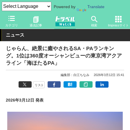
Powered by
Translate
トラベル Watch
旅の方法
クルマ旅
SA・PA
カテゴリ
過去記事
検索
Impressサイト
ニュース
じゃらん、絶景に癒やされるSA・PAランキン
グ。1位は360度オーシャンビューの東京湾アクア
ライン「海ほたるPA」
編集部：白江ちなみ
2026年3月12日 15:41
リスト
2026年3月12日 発表