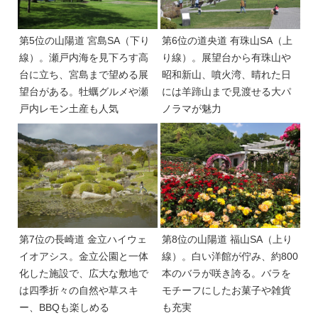
第5位の山陽道 宮島SA（下り
第6位の道央道 有珠山SA（上
線）。瀬戸内海を見下ろす高
り線）。展望台から有珠山や
台に立ち、宮島まで望める展
昭和新山、噴火湾、晴れた日
望台がある。牡蠣グルメや瀬
には羊蹄山まで見渡せる大パ
戸内レモン土産も人気
ノラマが魅力
第7位の長崎道 金立ハイウェ
第8位の山陽道 福山SA（上り
イオアシス。金立公園と一体
線）。白い洋館が佇み、約800
化した施設で、広大な敷地で
本のバラが咲き誇る。バラを
は四季折々の自然や草スキ
モチーフにしたお菓子や雑貨
ー、BBQも楽しめる
も充実