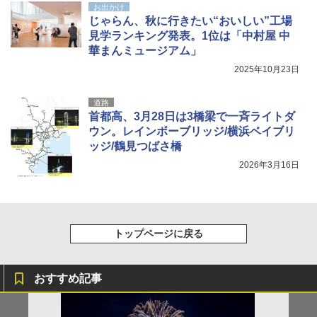
ンパクト多機能設計 持ち運び便利 アウトド
ッシュ 4人用 簡単設置 ポップアップテント P
お出かけ
ア/オフィス/教育現場/展示会用 緑
ATCW-150B エクルベージュ
じゃらん、秋に行きたい“おいしい”工場
見学ランキング発表。1位は「中村屋 中
￥1,180
￥-
華まんミュージアム」
2025年10月23日
道路
首都高、3月28日は3橋梁で一斉ライトダ
ウン。レインボーブリッジ/横浜ベイブリ
ッジ/鶴見つばさ橋
2026年3月16日
トップページに戻る
おすすめ記事