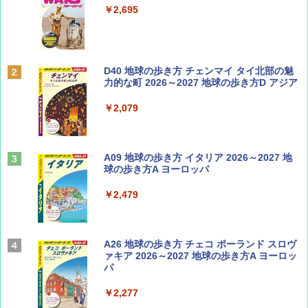
￥2,695
￥1,540
BE-PAL(ビ-パル) 2026年 9 月号【特別付録:
D40 地球の歩き方 チェンマイ タイ北部の魅
SOTO ミニマル"旅"財布 ランダム2種】
力的な町 2026～2027 地球の歩き方D アジア
￥1,500
￥2,079
ディズニーファン ２０２６年 ９月号 [雑
A09 地球の歩き方 イタリア 2026～2027 地
誌] (ＤＩＳＮＥＹ ＦＡＮ)
球の歩き方A ヨーロッパ
￥713
￥2,479
山と溪谷 2026年8月号「南アルプス大全」
A26 地球の歩き方 チェコ ポーランド スロヴ
ァキア 2026～2027 地球の歩き方A ヨーロッ
パ
￥1,540
￥2,277