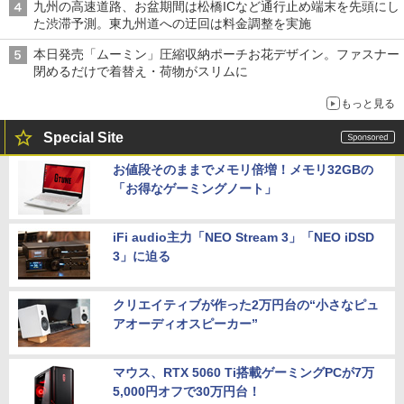
九州の高速道路、お盆期間は松橋ICなど通行止め端末を先頭にし
た渋滞予測。東九州道への迂回は料金調整を実施
本日発売「ムーミン」圧縮収納ポーチお花デザイン。ファスナー
閉めるだけで着替え・荷物がスリムに
もっと見る
Special Site
お値段そのままでメモリ倍増！メモリ32GBの
「お得なゲーミングノート」
iFi audio主力「NEO Stream 3」「NEO iDSD
3」に迫る
クリエイティブが作った2万円台の“小さなピュ
アオーディオスピーカー”
マウス、RTX 5060 Ti搭載ゲーミングPCが7万
5,000円オフで30万円台！