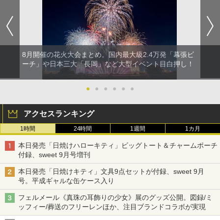
8月開催の花火大会まとめ。国内最大級2.4万発「幕張ビ
ーチ」や日本三大「長岡」など大型イベント目白押し！
●
●
●
●
●
●
アクセスランキング
1時間
24時間
1週間
1カ月
本日発売「日焼けハローキティ」ビッグトート＆チャームポーチ
付録、sweet 9月号増刊
本日発売「日焼けキティ」文具9点セットが付録、sweet 9月
号。平成ギャルな缶ケース入り
フェルメール《真珠の耳飾りの少女》展のグッズ公開。図録/ミ
ッフィー/葬送のフリーレンほか、注目ブランドコラボが実現