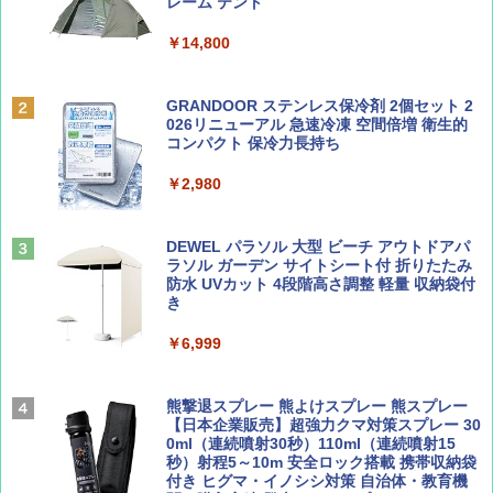
ッとサンシェード キューブ フルクローズ メ
レーム テント
ッシュ 簡単設置 ワンタッチテント キャンプ
￥713
￥2,079
&ハイキング カーキ PATC-150(KH)
￥14,800
￥6,831
BE-PAL(ビ-パル) 2026年 9 月号【特別付録:
A09 地球の歩き方 イタリア 2026～2027 地
GRANDOOR ステンレス保冷剤 2個セット 2
SOTO ミニマル"旅"財布 ランダム2種】
球の歩き方A ヨーロッパ
026リニューアル 急速冷凍 空間倍増 衛生的
PYKES PEAK (パイクスピーク) 着替えテン
コンパクト 保冷力長持ち
ト プライバシー テント 【中が透けない】 1
￥1,500
￥2,479
人用 折りたたみ 防災グッズ 災害用トイレ ビ
￥2,980
ーチ ピクニック ポップアップテント 携帯 簡
易 トイレテント (ブラック)
山と溪谷 2026年8月号「南アルプス大全」
地球の歩き方 スター・ウォーズ
DEWEL パラソル 大型 ビーチ アウトドアパ
￥4,980
ラソル ガーデン サイトシート付 折りたたみ
￥1,540
￥2,695
防水 UVカット 4段階高さ調整 軽量 収納袋付
き
ENDLESS BASE 《めざましテレビで紹介》
テント ワンタッチ RENEW 幅200 2-3人用 43
￥6,999
500002(88859)
Coyote No.89 特集 星野道夫 夢見る旅
A26 地球の歩き方 チェコ ポーランド スロヴ
ァキア 2026～2027 地球の歩き方A ヨーロッ
￥5,999
熊撃退スプレー 熊よけスプレー 熊スプレー
パ
￥1,540
【日本企業販売】超強力クマ対策スプレー 30
0ml（連続噴射30秒）110ml（連続噴射15
￥2,277
[キャンパーズコレクション 山善] 傘みたいに
秒）射程5～10m 安全ロック搭載 携帯収納袋
広げるだけ パッとサッとテント ブラックコ
付き ヒグマ・イノシシ対策 自治体・教育機