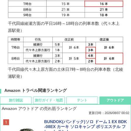
千代田線綾瀬方面の平日16時～18時台の列車本数（代々木上
原駅発）
千代田線代々木上原方面の土休日7時～8時台の列車本数（北綾
瀬駅発）
Amazon トラベル関連ランキング
旅行雑誌
旅行ガイド・地図
テント
アウトドア
Amazon アウトドア の売れ筋ランキング
更新日時：2026/08/07 00:02
ディズニーファン ２０２６年 ９月号 [雑
D40 地球の歩き方 チェンマイ タイ北部の魅
[キャンパーズコレクション 山善] ポップアッ
BUNDOK(バンドック)ソロ ドーム 1 EX BDK
誌] (ＤＩＳＮＥＹ ＦＡＮ)
力的な町 2026～2027 地球の歩き方D アジア
プテント 傘みたいに広げて畳める パッとサ
-08EX カーキ ソロキャンプ ポリエステル フ