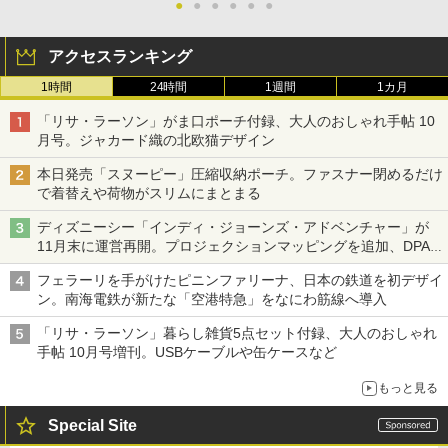
●
●
●
●
●
●
アクセスランキング
1時間
24時間
1週間
1カ月
「リサ・ラーソン」がま口ポーチ付録、大人のおしゃれ手帖 10
月号。ジャカード織の北欧猫デザイン
本日発売「スヌーピー」圧縮収納ポーチ。ファスナー閉めるだけ
で着替えや荷物がスリムにまとまる
ディズニーシー「インディ・ジョーンズ・アドベンチャー」が
11月末に運営再開。プロジェクションマッピングを追加、DPA
は1500円
フェラーリを手がけたピニンファリーナ、日本の鉄道を初デザイ
ン。南海電鉄が新たな「空港特急」をなにわ筋線へ導入
「リサ・ラーソン」暮らし雑貨5点セット付録、大人のおしゃれ
手帖 10月号増刊。USBケーブルや缶ケースなど
もっと見る
Special Site