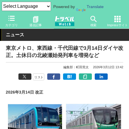
Powered by
Translate
トラベル Watch
企業・政府・官庁
鉄道
関東私鉄
カテゴリ
過去記事
検索
Impressサイト
ニュース
東京メトロ、東西線・千代田線で3月14日ダイヤ改
正。土休日の北綾瀬始発列車を増発など
編集部：町田莞太
2026年3月12日 13:42
リスト
2026年3月14日 改正