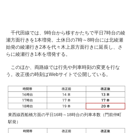
千代田線では、9時台から移すかたちで平日7時台の綾
瀬方面行きを1本増発。土休日の7時～8時台には北綾瀬
始発の綾瀬行き2本を代々木上原方面行きに延長し、さ
らに綾瀬行き1本を増発する。
このほか、両路線では行先や列車時刻の変更を行な
う。改正後の時刻はWebサイトで公開している。
東西線西船橋方面の平日16時～18時台の列車本数（門前仲町
駅発）