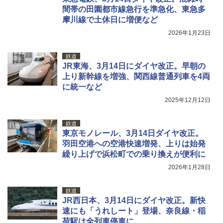
間帯の田園都市線急行を準急化、東急多
摩川線で土休日に増便など
2026年1月23日
鉄道
JR東海、3月14日にダイヤ改正。早朝の
上り新幹線を増強、関西線普通列車を4両
に統一など
2025年12月12日
鉄道
東京モノレール、3月14日ダイヤ改正。
羽田空港への空港快速増発、上りは始発
繰り上げで浜松町での乗り換えが便利に
2026年1月28日
鉄道
JR西日本、3月14日にダイヤ改正。新快
速にも「うれしート」登場、奈良線・稲
荷駅は全列車停車に