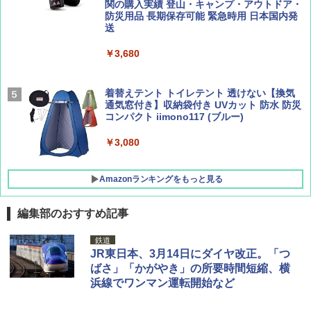
ーティング フルクローズ メッシュ 3-4人用
関の購入実績 登山・キャンプ・アウトドア・
簡単設置 ポップアップテント エクルベージ
防災用品 長期保存可能 緊急時用 日本国内発
AIRLINE（エアライン）2026年9月号【特
新しい日本地理 地図・統計・移動から読み
ュ(BC仕様) PATC-150B(EB)
送
集】ボーイング110周年を祝して！
解く (講談社現代新書)
￥9,990
￥3,680
￥1,760
￥1,540
[キャンパーズコレクション 山善] 傘みたいに
着替えテント トイレテント 透けない【換気
広げるだけ パッとサッとテント キューブワ
通気窓付き】収納袋付き UVカット 防水 防災
イドプラス ブラックコーティング フルクロ
コンパクト iimono117 (ブルー)
ーズ メッシュ 5人用 簡単設置 ポップアップ
テント PATCW-200B エクルベージュ
￥3,080
￥15,990
Amazonランキングをもっと見る
編集部のおすすめ記事
鉄道
JR東日本、3月14日にダイヤ改正。「つ
ばさ」「かがやき」の所要時間短縮、横
浜線でワンマン運転開始など