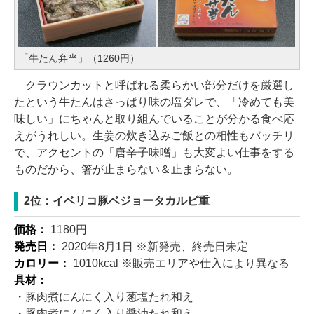
「牛たん弁当」（1260円）
クラウンカットと呼ばれる柔らかい部分だけを厳選し
たという牛たんはさっぱり味の塩ダレで、「冷めても美
味しい」にちゃんと取り組んでいることが分かる食べ応
えがうれしい。生姜の炊き込みご飯との相性もバッチリ
で、アクセントの「唐辛子味噌」も大変よい仕事をする
ものだから、箸が止まらない＆止まらない。
2位：イベリコ豚ベジョータカルビ重
価格：
1180円
発売日：
2020年8月1日 ※新発売、終売日未定
カロリー：
1010kcal ※販売エリアや仕入により異なる
具材：
・豚肉煮にんにく入り葱塩たれ和え
・豚肉煮にんにく入り醤油たれ和え