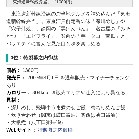
「東海道新幹線弁当」（1000円）
東海道新幹線沿線のご当地グルメを詰め込んだ「東海
道新幹線弁当」。東京江戸前定番の味「深川めし」や
「穴子蒲焼」、静岡の「黒はんぺん」、名古屋の「みそ
かつ」「エビフライ」、関西の「芋、タコ、南瓜」と、
バラエティに富んだ見た目と味を楽しめる。
4位：特製幕之内御膳
価格：
1380円
発売日：
2007年3月1日 ※通年販売・マイナーチェンジ
あり
カロリー：
804kcal ※販売エリアや仕入により異なる
具材：
・深川めし、飛騨牛うま煮のせご飯、梅ちりめんご飯
・炊き合わせ（関東は濃口醤油、関西は薄口醤油）
・大根煮（八丁田楽味噌）
Webサイト：
特製幕之内御膳