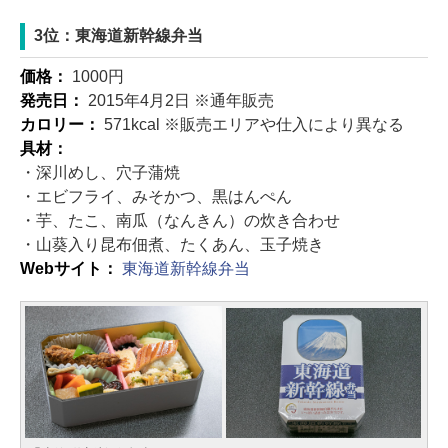
3位：東海道新幹線弁当
価格：
1000円
発売日：
2015年4月2日 ※通年販売
カロリー：
571kcal ※販売エリアや仕入により異なる
具材：
・深川めし、穴子蒲焼
・エビフライ、みそかつ、黒はんぺん
・芋、たこ、南瓜（なんきん）の炊き合わせ
・山葵入り昆布佃煮、たくあん、玉子焼き
Webサイト：
東海道新幹線弁当