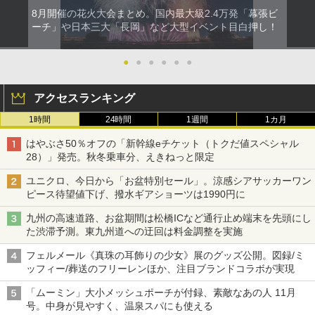
8月開催の花火大会まとめ。国内最大級2.4万発「幕張ビ
ーチ」や日本三大「長岡」など大型イベント目白押し！
●
●
●
●
●
●
アクセスランキング
1時間
24時間
1週間
1カ月
はやぶさ50％オフの「新幹線eチケット（トクだ値スペシャル
28）」発売。秋冬乗車分、えきねっと限定
ユニクロ、今日から「お盆特別セール」。涼感シアサッカーワン
ピース待望値下げ、撥水ギアショーツは1990円に
九州の高速道路、お盆期間は松橋ICなど通行止め端末を先頭にし
た渋滞予測。東九州道への迂回は料金調整を実施
フェルメール《真珠の耳飾りの少女》展のグッズ公開。図録/ミ
ッフィー/葬送のフリーレンほか、注目ブランドコラボが実現
「ムーミン」大小メッシュポーチが付録、素敵なあの人 11月
号。中身が見やすく、温泉スパにも使える