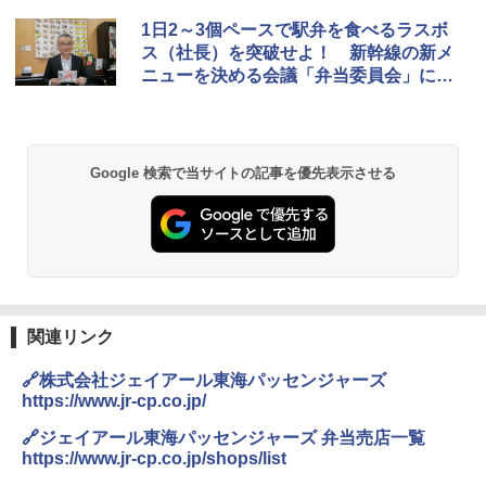
[キャンパーズコレクション 山善] ポップアッ
DEWEL パラソル 大型 ビーチ アウトドアパ
1日2～3個ペースで駅弁を食べるラスボ
プテント 傘みたいに広げて畳める パッとサ
ラソル ガーデン サイトシート付 折りたたみ
ス（社長）を突破せよ！ 新幹線の新メ
ッとサンシェード キューブ フルクローズ メ
防水 UVカット 4段階高さ調整 軽量 収納袋付
ニューを決める会議「弁当委員会」に潜
ッシュ 簡単設置 ワンタッチテント キャンプ
き
&ハイキング カーキ PATC-150(KH)
入
￥6,459
￥6,829
Google 検索で当サイトの記事を優先表示させる
GRANDOOR ステンレス保冷剤 2個セット 2
PYKES PEAK (パイクスピーク) 着替えテン
026リニューアル 急速冷凍 空間倍増 衛生的
ト プライバシー テント 【中が透けない】 1
コンパクト 保冷力長持ち
人用 折りたたみ 防災グッズ 災害用トイレ ビ
ーチ ピクニック ポップアップテント 携帯 簡
￥2,980
易 トイレテント (オリーブ)
￥4,836
熊撃退スプレー 熊よけスプレー 熊スプレー
【日本企業販売】超強力クマ対策スプレー 30
関連リンク
0ml（連続噴射30秒）110ml（連続噴射15
ENDLESS BASE 《めざましテレビで紹介》
秒）射程5～10m 安全ロック搭載 携帯収納袋
🔗株式会社ジェイアール東海パッセンジャーズ
テント ワンタッチ RENEW 幅200 2-3人用 43
付き ヒグマ・イノシシ対策 自治体・教育機
https://www.jr-cp.co.jp/
500002(88859)
関の購入実績 登山・キャンプ・アウトドア・
防災用品 長期保存可能 緊急時用 日本国内発
🔗ジェイアール東海パッセンジャーズ 弁当売店一覧
送
￥5,999
https://www.jr-cp.co.jp/shops/list
￥3,680