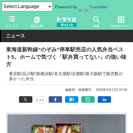
Powered by
Translate
トラベル Watch
旅の情報
観光地
グルメ
カテゴリ
過去記事
検索
Impressサイト
ニュース
東海道新幹線“のぞみ”停車駅売店の人気弁当ベス
ト5。ホームで気づく「駅弁買ってない」の強い味
方
東京駅/品川駅/新横浜駅/名古屋駅/京都駅/新大阪駅で販売数が
多かった弁当
編集部：稲葉隆司
2020年9月17日 07:00
リスト