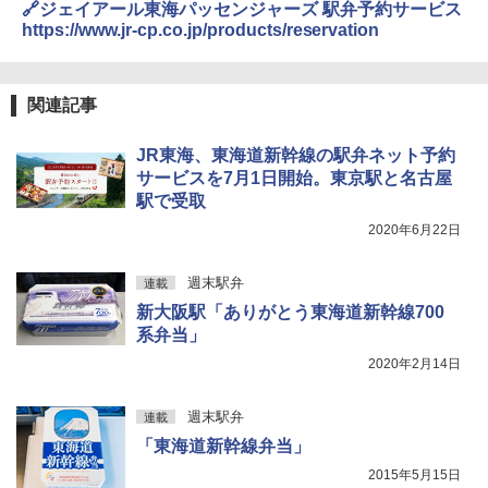
🔗ジェイアール東海パッセンジャーズ 駅弁予約サービス
[キャンパーズコレクション 山善] 傘みたいに
https://www.jr-cp.co.jp/products/reservation
広げるだけ パッとサッとテント ブラックコ
ーティング フルクローズ メッシュ 3-4人用
Across やわらか保冷剤 日本製 固まらない 1
簡単設置 ポップアップテント エクルベージ
1cm ソフト 2個セット (2個セット)
ュ(BC仕様) PATC-150B(EB)
関連記事
￥680
￥9,990
JR東海、東海道新幹線の駅弁ネット予約
サービスを7月1日開始。東京駅と名古屋
着替えテント トイレテント 透けない【換気
駅で受取
[キャンパーズコレクション 山善] 傘みたいに
通気窓付き】収納袋付き UVカット 防水 防災
広げるだけ パッとサッとテント キューブワ
2020年6月22日
コンパクト iimono117 (ブルー)
イドプラス ブラックコーティング フルクロ
ーズ メッシュ 5人用 簡単設置 ポップアップ
テント PATCW-200B エクルベージュ
￥3,180
週末駅弁
連載
新大阪駅「ありがとう東海道新幹線700
￥15,990
系弁当」
2020年2月14日
週末駅弁
連載
「東海道新幹線弁当」
2015年5月15日