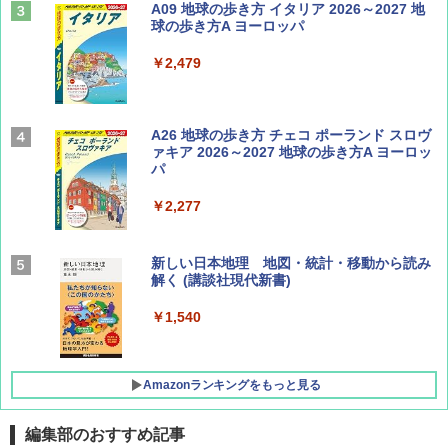
山と溪谷 2026年8月号「南アルプス大全」
A09 地球の歩き方 イタリア 2026～2027 地
球の歩き方A ヨーロッパ
￥1,540
￥2,479
Coyote No.89 特集 星野道夫 夢見る旅
A26 地球の歩き方 チェコ ポーランド スロヴ
ァキア 2026～2027 地球の歩き方A ヨーロッ
パ
￥1,540
￥2,277
AIRLINE（エアライン）2026年9月号【特
新しい日本地理 地図・統計・移動から読み
集】ボーイング110周年を祝して！
解く (講談社現代新書)
￥1,760
￥1,540
Amazonランキングをもっと見る
編集部のおすすめ記事