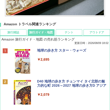
Amazon トラベル関連ランキング
旅行雑誌
旅行ガイド・地図
テント
アウトドア
Amazon 旅行ガイド・地図 の売れ筋ランキング
更新日時：2026/08/09 18:02
BE-PAL(ビ-パル) 2026年 9 月号【特別付録:
地球の歩き方 スター・ウォーズ
SOTO ミニマル"旅"財布 ランダム2種】
￥2,695
￥1,500
ディズニーファン ２０２６年 ９月号 [雑
D40 地球の歩き方 チェンマイ タイ北部の魅
誌] (ＤＩＳＮＥＹ ＦＡＮ)
力的な町 2026～2027 地球の歩き方D アジア
￥713
￥2,079