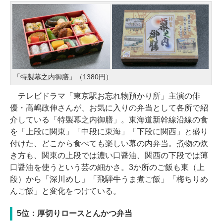
「特製幕之内御膳」（1380円）
テレビドラマ「東京駅お忘れ物預かり所」主演の俳
優・高嶋政伸さんが、お気に入りの弁当として各所で紹
介している「特製幕之内御膳」。東海道新幹線沿線の食
を「上段に関東」「中段に東海」「下段に関西」と盛り
付けた、どこから食べても楽しい幕の内弁当。煮物の炊
き方も、関東の上段では濃い口醤油、関西の下段では薄
口醤油を使うという芸の細かさ。3か所のご飯も東（上
段）から「深川めし」「飛騨牛うま煮ご飯」「梅ちりめ
んご飯」と変化をつけている。
5位：厚切りロースとんかつ弁当