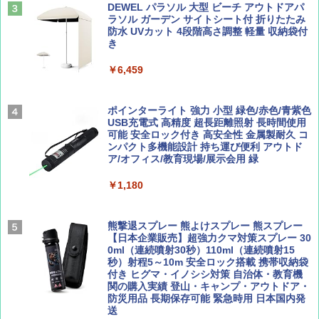
山と溪谷 2026年8月号「南アルプス大全」
僕が見た未来【完全版】
DEWEL パラソル 大型 ビーチ アウトドアパ
￥4,980
ラソル ガーデン サイトシート付 折りたたみ
￥1,540
￥0
防水 UVカット 4段階高さ調整 軽量 収納袋付
き
ENDLESS BASE 《めざましテレビで紹介》
テント ワンタッチ RENEW 幅200 2-3人用 43
￥6,459
500002(88859)
Coyote No.89 特集 星野道夫 夢見る旅
A09 地球の歩き方 イタリア 2026～2027 地
球の歩き方A ヨーロッパ
￥5,999
ポインターライト 強力 小型 緑色/赤色/青紫色
￥1,540
USB充電式 高精度 超長距離照射 長時間使用
￥2,479
可能 安全ロック付き 高安全性 金属製耐久 コ
[キャンパーズコレクション 山善] 傘みたいに
ンパクト多機能設計 持ち運び便利 アウトド
広げるだけ パッとサッとテント ブラックコ
ア/オフィス/教育現場/展示会用 緑
ーティング フルクローズ メッシュ 3-4人用
簡単設置 ポップアップテント エクルベージ
AIRLINE（エアライン）2026年9月号【特
A26 地球の歩き方 チェコ ポーランド スロヴ
￥1,180
ュ(BC仕様) PATC-150B(EB)
集】ボーイング110周年を祝して！
ァキア 2026～2027 地球の歩き方A ヨーロッ
パ
￥9,990
￥1,760
熊撃退スプレー 熊よけスプレー 熊スプレー
￥2,277
【日本企業販売】超強力クマ対策スプレー 30
0ml（連続噴射30秒）110ml（連続噴射15
[キャンパーズコレクション 山善] 傘みたいに
秒）射程5～10m 安全ロック搭載 携帯収納袋
広げるだけ パッとサッとテント キューブワ
付き ヒグマ・イノシシ対策 自治体・教育機
イド ブラックコーティング フルクローズ メ
関の購入実績 登山・キャンプ・アウトドア・
ッシュ 4人用 簡単設置 ポップアップテント P
防災用品 長期保存可能 緊急時用 日本国内発
ATCW-150B エクルベージュ
送