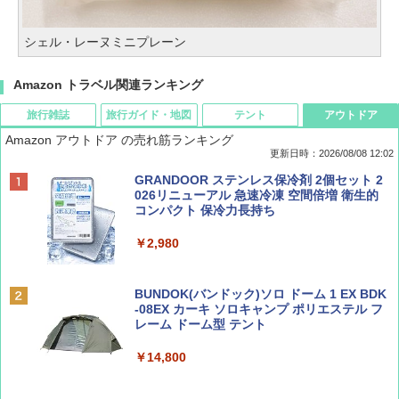
シェル・レーヌミニプレーン
Amazon トラベル関連ランキング
旅行雑誌
旅行ガイド・地図
テント
アウトドア
Amazon アウトドア の売れ筋ランキング
更新日時：2026/08/08 12:02
BE-PAL(ビ-パル) 2026年 9 月号【特別付録:
D40 地球の歩き方 チェンマイ タイ北部の魅
[キャンパーズコレクション 山善] ポップアッ
GRANDOOR ステンレス保冷剤 2個セット 2
SOTO ミニマル"旅"財布 ランダム2種】
力的な町 2026～2027 地球の歩き方D アジア
プテント 傘みたいに広げて畳める パッとサ
026リニューアル 急速冷凍 空間倍増 衛生的
ッとサンシェード キューブ フルクローズ メ
コンパクト 保冷力長持ち
ッシュ 簡単設置 ワンタッチテント キャンプ
￥1,500
￥2,079
&ハイキング カーキ PATC-150(KH)
￥2,980
￥6,830
ディズニーファン ２０２６年 ９月号 [雑
地球の歩き方 スター・ウォーズ
BUNDOK(バンドック)ソロ ドーム 1 EX BDK
誌] (ＤＩＳＮＥＹ ＦＡＮ)
-08EX カーキ ソロキャンプ ポリエステル フ
PYKES PEAK (パイクスピーク) 着替えテン
レーム ドーム型 テント
￥2,695
ト プライバシー テント 【中が透けない】 1
￥713
人用 折りたたみ 防災グッズ 災害用トイレ ビ
￥14,800
ーチ ピクニック ポップアップテント 携帯 簡
易 トイレテント (ブラック)