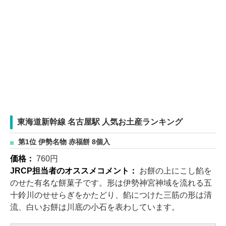
東海道新幹線 名古屋駅 人気お土産ランキング
第1位 伊勢名物 赤福餅 8個入
価格：
760円
JRCP担当者のオススメコメント：
お餅の上にこし餡を
のせた有名な餅菓子です。形は伊勢神宮神域を流れる五
十鈴川のせせらぎをかたどり、餡につけた三筋の形は清
流、白いお餅は川底の小石を表わしています。