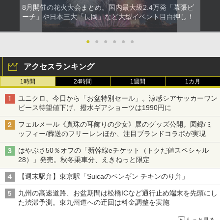
8月開催の花火大会まとめ。国内最大級2.4万発「幕張ビ
ーチ」や日本三大「長岡」など大型イベント目白押し！
●
●
●
●
●
●
アクセスランキング
1時間
24時間
1週間
1カ月
ユニクロ、今日から「お盆特別セール」。涼感シアサッカーワン
ピース待望値下げ、撥水ギアショーツは1990円に
フェルメール《真珠の耳飾りの少女》展のグッズ公開。図録/ミ
ッフィー/葬送のフリーレンほか、注目ブランドコラボが実現
はやぶさ50％オフの「新幹線eチケット（トクだ値スペシャル
28）」発売。秋冬乗車分、えきねっと限定
【週末駅弁】東京駅「Suicaのペンギン チキンのり弁」
九州の高速道路、お盆期間は松橋ICなど通行止め端末を先頭にし
た渋滞予測。東九州道への迂回は料金調整を実施
もっと見る