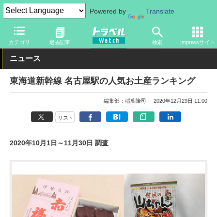
Powered by
Translate
トラベル Watch
企業・政府・官庁
鉄道
JR
カテゴリ
過去記事
検索
Impressサイト
ニュース
東海道新幹線 名古屋駅の人気お土産ランキング
編集部：稲葉隆司
2020年12月29日 11:00
リスト
2020年10月1日～11月30日 調査