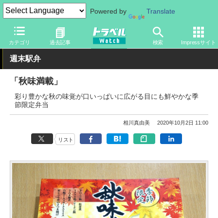
Powered by
Translate
トラベル Watch
企業・政府・官庁
鉄道
JR
カテゴリ
過去記事
検索
Impressサイト
週末駅弁
「秋味満載」
彩り豊かな秋の味覚が口いっぱいに広がる目にも鮮やかな季
節限定弁当
相川真由美
2020年10月2日 11:00
リスト