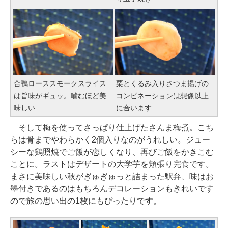
合鴨ローススモークスライス
栗とくるみ入りさつま揚げの
は旨味がギュッ。噛むほど美
コンビネーションは想像以上
味しい
に合います
そして梅を使ってさっぱり仕上げたさんま梅煮。こち
らは骨までやわらかく2個入りなのがうれしい。ジュー
シーな鶏照焼でご飯が恋しくなり、再びご飯をかきこむ
ことに。ラストはデザートの大学芋を頬張り完食です。
まさに美味しい秋がぎゅぎゅっと詰まった駅弁、味はお
墨付きであるのはもちろんデコレーションもきれいです
ので旅の思い出の1枚にもぴったりです。