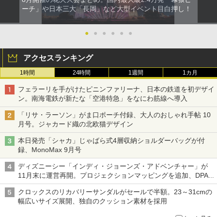
ーチ」や日本三大「長岡」など大型イベント目白押し！
●
●
●
●
●
●
アクセスランキング
1時間
24時間
1週間
1カ月
フェラーリを手がけたピニンファリーナ、日本の鉄道を初デザイ
ン。南海電鉄が新たな「空港特急」をなにわ筋線へ導入
「リサ・ラーソン」がま口ポーチ付録、大人のおしゃれ手帖 10
月号。ジャカード織の北欧猫デザイン
本日発売「シャカ」じゃばら式4層収納ショルダーバッグが付
録、MonoMax 9月号
ディズニーシー「インディ・ジョーンズ・アドベンチャー」が
11月末に運営再開。プロジェクションマッピングを追加、DPA
は1500円
クロックスのリカバリーサンダルがセールで半額。23～31cmの
幅広いサイズ展開、独自のクッション素材を採用