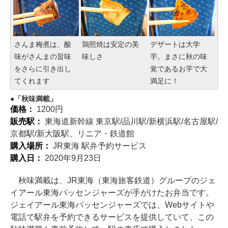
さんま梅煮は、酸
鶏照焼は安定の美
デザートは大学
味がさんまの旨味
味しさ
芋。まさに秋の味
をさらに引き出し
覚であるお芋で大
てくれます
満足に！
「秋味満載」
価格：
1200円
販売駅：
東海道新幹線 東京駅/品川駅/新横浜駅/名古屋駅/
京都駅/新大阪駅、リニア・鉄道館
購入場所：
JR東海 駅弁予約サービス
購入日：
2020年9月23日
秋味満載は、JR東海（東海旅客鉄道）グループのジェ
イアール東海パッセンジャーズが手がけたお弁当です。
ジェイアール東海パッセンジャーズでは、Webサイトや
電話で駅弁を予約できるサービスを提供していて、この