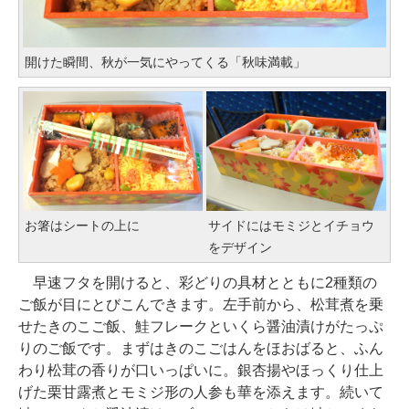
開けた瞬間、秋が一気にやってくる「秋味満載」
お箸はシートの上に
サイドにはモミジとイチョウ
をデザイン
早速フタを開けると、彩どりの具材とともに2種類の
ご飯が目にとびこんできます。左手前から、松茸煮を乗
せたきのこご飯、鮭フレークといくら醤油漬けがたっぷ
りのご飯です。まずはきのこごはんをほおばると、ふん
わり松茸の香りが口いっぱいに。銀杏揚やほっくり仕上
げた栗甘露煮とモミジ形の人参も華を添えます。続いて