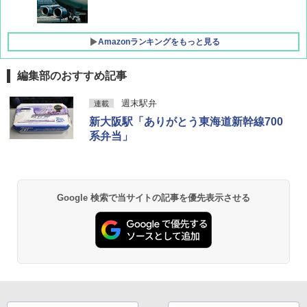
Amazonランキングをもっと見る
編集部のおすすめ記事
D40 地球の歩き方 チェンマイ タイ北部の魅
[キャンパーズコレクション 山善] ポップアッ
DEWEL パラソル 大型 ビーチ アウトドアパ
週末駅弁
連載
力的な町 2026～2027 地球の歩き方D アジア
プテント 傘みたいに広げて畳める パッとサ
ラソル ガーデン サイトシート付 折りたたみ
新大阪駅「ありがとう東海道新幹線700
ッとサンシェード キューブ フルクローズ メ
防水 UVカット 4段階高さ調整 軽量 収納袋付
ッシュ 簡単設置 ワンタッチテント キャンプ
き
￥2,079
系弁当」
&ハイキング カーキ PATC-150(KH)
￥6,459
￥6,831
A09 地球の歩き方 イタリア 2026～2027 地
球の歩き方A ヨーロッパ
BUNDOK(バンドック)ソロ ドーム 1 EX BDK
Google 検索で当サイトの記事を優先表示させる
PYKES PEAK (パイクスピーク) 着替えテン
-08EX カーキ ソロキャンプ ポリエステル フ
ト プライバシー テント 【中が透けない】 1
レーム テント
￥2,479
人用 折りたたみ 防災グッズ 災害用トイレ ビ
ーチ ピクニック ポップアップテント 携帯 簡
￥14,800
易 トイレテント (ブラック)
地球の歩き方 スター・ウォーズ
￥4,980
GRANDOOR ステンレス保冷剤 2個セット 2
￥2,695
026リニューアル 急速冷凍 空間倍増 衛生的