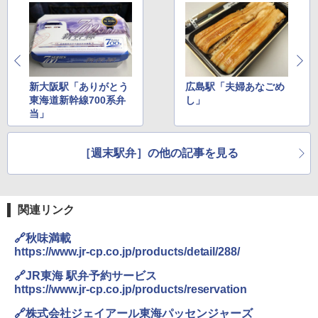
コンパクト 保冷力長持ち
ENDLESS BASE 《めざましテレビで紹介》
テント ワンタッチ RENEW 幅200 2-3人用 43
￥2,980
500002(88859)
A26 地球の歩き方 チェコ ポーランド スロヴ
ァキア 2026～2027 地球の歩き方A ヨーロッ
￥5,999
ニューエラ New Era キャップ メッシュキャ
パ
ップ 9FORTY AFrame 15226380 NER37C00
新大阪駅「ありがとう
広島駅「夫婦あなごめ
94 ストーン ニューエラキャップ 9FORTYA
東海道新幹線700系弁
し」
￥2,277
[キャンパーズコレクション 山善] 傘みたいに
サーフライダーファウンデーション Surfride
当」
広げるだけ パッとサッとテント ブラックコ
r Foundation コラボ Aフレーム メンズ レデ
ーティング フルクローズ メッシュ 3-4人用
ィース 帽子 スナップバック a-frame 9フォー
簡単設置 ポップアップテント エクルベージ
ティー男女兼用ユニセックス 夏用 日除けUV
新しい日本地理 地図・統計・移動から読み
ュ(BC仕様) PATC-150B(EB)
ケア FREE
［週末駅弁］の他の記事を見る
解く (講談社現代新書)
￥9,990
￥4,400
￥1,540
関連リンク
[キャンパーズコレクション 山善] 傘みたいに
熊撃退スプレー 熊よけスプレー 熊スプレー
広げるだけ パッとサッとテント キューブワ
【日本企業販売】超強力クマ対策スプレー 30
🔗秋味満載
イド ブラックコーティング フルクローズ メ
0ml（連続噴射30秒）110ml（連続噴射15
https://www.jr-cp.co.jp/products/detail/288/
ッシュ 4人用 簡単設置 ポップアップテント P
秒）射程5～10m 安全ロック搭載 携帯収納袋
ATCW-150B エクルベージュ
付き ヒグマ・イノシシ対策 自治体・教育機
🔗JR東海 駅弁予約サービス
関の購入実績 登山・キャンプ・アウトドア・
https://www.jr-cp.co.jp/products/reservation
防災用品 長期保存可能 緊急時用 日本国内発
￥-
送
🔗株式会社ジェイアール東海パッセンジャーズ