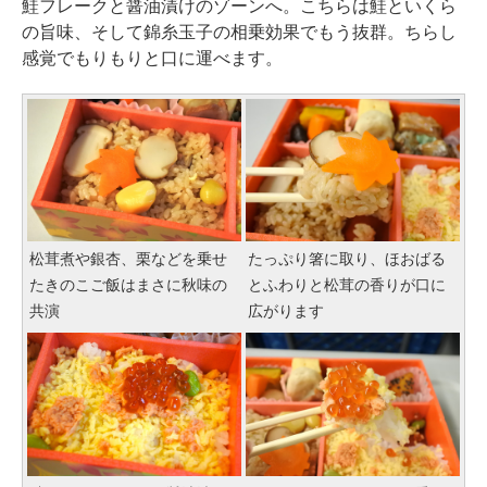
鮭フレークと醤油漬けのゾーンへ。こちらは鮭といくら
の旨味、そして錦糸玉子の相乗効果でもう抜群。ちらし
感覚でもりもりと口に運べます。
松茸煮や銀杏、栗などを乗せ
たっぷり箸に取り、ほおばる
たきのこご飯はまさに秋味の
とふわりと松茸の香りが口に
共演
広がります