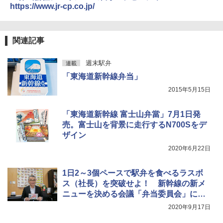
https://www.jr-cp.co.jp/
￥3,680
関連記事
週末駅弁
連載
「東海道新幹線弁当」
2015年5月15日
「東海道新幹線 富士山弁當」7月1日発
売。富士山を背景に走行するN700Sをデ
ザイン
2020年6月22日
1日2～3個ペースで駅弁を食べるラスボ
ス（社長）を突破せよ！ 新幹線の新メ
ニューを決める会議「弁当委員会」に潜
入
2020年9月17日