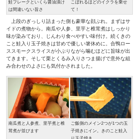
鮭フレークといくら醤油漬け
こぼれるほどのイクラを乗せ
は間違いない旨さ
て！
上段のぎっしり詰まった側も豪華な顔ぶれ。まずはサ
イドの煮物から。南瓜や人参、里芋と椎茸煮はしっかり
味が染みており、じんわり食べやすい味付け。続くきの
こと鮭入り玉子焼きは甘めで優しい箸休めに。合鴨ロー
ススモークスライスが小ぶりながら噛むほどに旨味が出
てきます。そして栗とくるみ入りさつま揚げで意外な組
み合わせのよさにも気付かされました。
南瓜煮と人参煮、里芋煮と椎
ご飯側のメイン2つが1つの玉
茸煮が並びます
子焼きにイン。きのこと鮭入
り玉子焼き