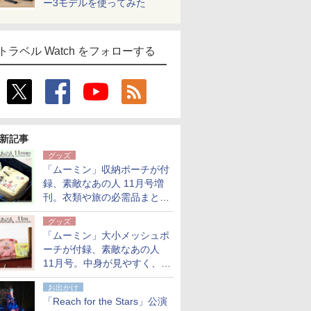
ー3モデルを使ってみた
トラベル Watch をフォローする
新記事
グッズ
「ムーミン」収納ポーチが付
録、素敵なあの人 11月号増
刊。衣類や旅の必需品まとま
る大小2個セット
グッズ
「ムーミン」大小メッシュポ
ーチが付録、素敵なあの人
11月号。中身が見やすく、温
泉スパにも使える
お出かけ
「Reach for the Stars」公演