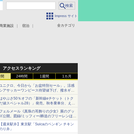
Impress サイト
全カテゴリ
商業施設
宿泊
アクセスランキング
時間
24時間
1週間
1カ月
ユニクロ、今日から「お盆特別セール」。涼感
シアサッカーワンピース待望値下げ、撥水ギア
ショーツは1990円に
はやぶさ50％オフの「新幹線eチケット（トク
だ値スペシャル28）」発売。秋冬乗車分、えき
ねっと限定
フェルメール《真珠の耳飾りの少女》展のグッ
ズ公開。図録/ミッフィー/葬送のフリーレンほ
か、注目ブランドコラボが実現
【週末駅弁】東京駅「Suicaのペンギン チキン
のり弁」