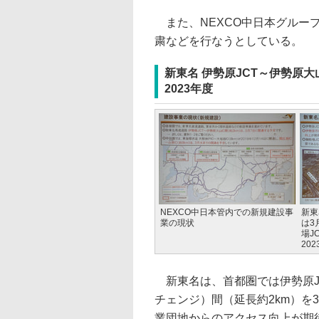
また、NEXCO中日本グルー
粛などを行なうとしている。
新東名 伊勢原JCT～伊勢原大
2023年度
NEXCO中日本管内での新規建設事
新東
業の現状
は3
場J
20
新東名は、首都圏では伊勢原J
チェンジ）間（延長約2km）を
業団地からのアクセス向上が期