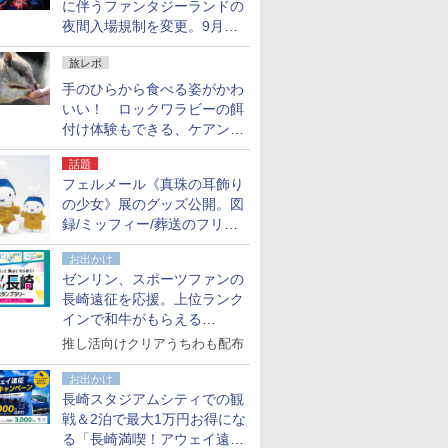
に伴うファンタジーランドの
夜間入場規制を変更。9月か
ら18時50分～20時ごろに
旅レポ
手のひらから食べる姿がかわ
いい！ ロックワラビーの餌
付け体験もできる、ケアンズ
でアサートン高原の日本語ガ
話題
イド付きツアーに参加してみ
フェルメール《真珠の耳飾り
た
の少女》展のグッズ公開。図
録/ミッフィー/葬送のフリー
レンほか、注目ブランドコラ
お出かけ
ボが実現
ゼンリン、スポーツファンの
長崎遠征を応援。上位ランク
インで和牛がもらえる
「GO！GO！長崎スタンプラ
推し活向けクリアうちわも配布
リー」
お出かけ
長崎スタジアムシティでの観
戦＆2泊で最大1万円お得にな
る「長崎満喫！アウェイ遠征