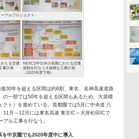
ューアルプロジェクト
にわたる交通
NEXCO中日本の長期にわたる交通
工事計画
規制を行なう大規模な工事計画
（2020年度下期）
後30年を超える区間は約6割、東名、名神高速道路
5）の一部では50年を超える区間もあるため、大規模
ェクト）を進めている。首都圏では5月に中央道 八
、11月～12月には東名高速 東京IC～大井松田ICで
ューアル工事を行なう。
を中京圏でも2020年度中に導入