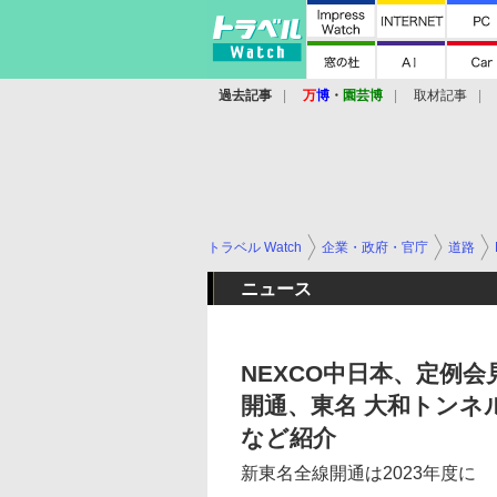
過去記事
万
博
・
園芸博
取材記事
トラベル Watch
企業・政府・官庁
道路
ニュース
NEXCO中日本、定例会
開通、東名 大和トンネ
など紹介
新東名全線開通は2023年度に