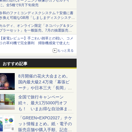
東映の歴代オープニング映像がカプセルトイ
に。全5種で8月下旬発売
令和のファミコンディスクシステム？安価に書
き換え可能なGB用「しましまディスクシステ
ム」
カルディ、オンライン限定「ネコバッグ＆タン
ブラーセット」を一般販売。7月の抽選販売の
当選無効分
【家電レビュー】手ごわい雑草との戦い、コメ
リの草刈機で完全勝利 掃除機感覚で使えた
もっと見る
おすすめ記事
8月開催の花火大会まとめ。
国内最大級2.4万発「幕張ビ
ーチ」や日本三大「長岡」な
ど大型イベント目白押し！
全国で旅行キャンペーン
続々、最大1万5000円オフ
も！ いまお得な自治体まと
め
「GREEN×EXPO2027」チケ
ット情報まとめ。紙・電子の
販売店舗や購入手順、記念チ