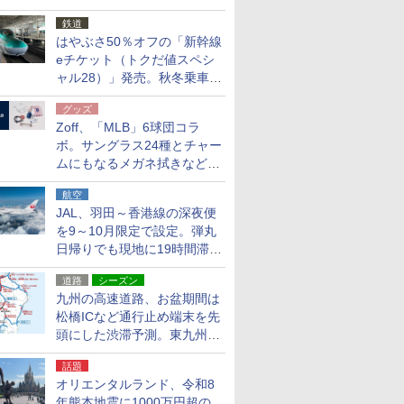
応援キャンペーン」
鉄道
はやぶさ50％オフの「新幹線
eチケット（トクだ値スペシ
ャル28）」発売。秋冬乗車
分、えきねっと限定
グッズ
Zoff、「MLB」6球団コラ
ボ。サングラス24種とチャー
ムにもなるメガネ拭きなど雑
貨24種
航空
JAL、羽田～香港線の深夜便
を9～10月限定で設定。弾丸
日帰りでも現地に19時間滞在
できる
道路
シーズン
九州の高速道路、お盆期間は
松橋ICなど通行止め端末を先
頭にした渋滞予測。東九州道
への迂回は料金調整を実施
話題
オリエンタルランド、令和8
年熊本地震に1000万円超の