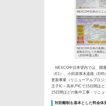
NEXCO中日本のリニ
NEXCO中日本の長期
規制を行なう大規模な
（2020年度上期）
NEXCO中日本管内では、開通
（E1）、小田原厚木道路（E8
更新事業（リニューアルプロジ
王子IC～高井戸ICで15日間ほど
15日間ほどの集中工事・リニ
対距離制を基本とした料金体系