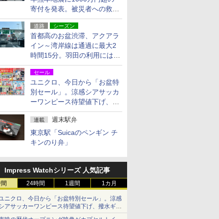
寄付を発表。被災者への救援
活動・復旧支援
道路
シーズン
首都高のお盆渋滞、アクアラ
イン～湾岸線は通過に最大2
時間15分。羽田の利用には
「空港西出口」の利用検討を
セール
ユニクロ、今日から「お盆特
別セール」。涼感シアサッカ
ーワンピース待望値下げ、撥
水ギアショーツは1990円に
週末駅弁
連載
東京駅「Suicaのペンギン チ
キンのり弁」
Impress Watchシリーズ 人気記事
時間
24時間
1週間
1カ月
ユニクロ、今日から「お盆特別セール」。涼感
シアサッカーワンピース待望値下げ、撥水ギア
ショーツは1990円に