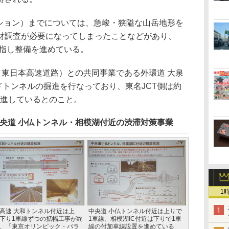
ション）までについては、急峻・狭隘な山岳地形を
財調査が必要になってしまったことなどがあり、
目指し整備を進めている。
（東日本高速道路）との共同事業である外環道 大泉
ルドトンネルの掘進を行なっており、東名JCT側は約
m掘進しているとのこと。
中央道 小仏トンネル・相模湖付近の渋滞対策事業
1
高速 大和トンネル付近は上
中央道 小仏トンネル付近は上りで
下り1車線ずつの拡幅工事が終
1車線、相模湖IC付近は下りで1車
、「東京オリンピック・パラ
線の付加車線設置を進めている