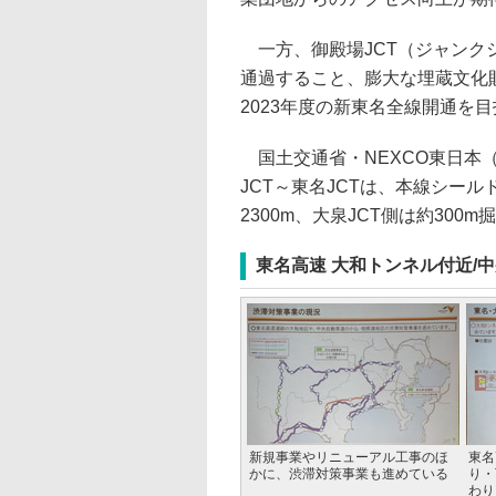
一方、御殿場JCT（ジャンク
通過すること、膨大な埋蔵文化
2023年度の新東名全線開通を
国土交通省・NEXCO東日本
JCT～東名JCTは、本線シー
2300m、大泉JCT側は約300
東名高速 大和トンネル付近/
新規事業やリニューアル工事のほ
東名
かに、渋滞対策事業も進めている
り・
わり