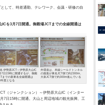
プとして、時差通勤、テレワーク、会議・研修の自
山ICを3月7日開通。御殿場JCTまでの全線開通は
名 伊勢原JCT～伊勢原大山IC
外環道は、本線シールドトンネル
月7日15時に開通するが、御殿
の掘進が東名JCT側で約2300m、
CTまでの新東名全線開通は
大泉JCT側で約300m進んでいる
23年度となる
CT（ジャンクション）～伊勢原大山IC（インター
3月7日15時に開通。大山と周辺地域の観光振興、工
待される。