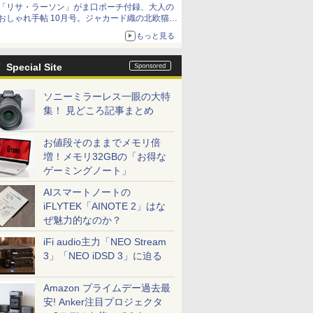
「リサ・ラーソン」がま口ポーチ付録、大人の
おしゃれ手帖 10月号。ジャカード織の北欧猫デ
ザイン
もっと見る
Special Site
ソニーミラーレス一眼の大特
集！ 見どころ記事まとめ
お値段そのままでメモリ倍
増！メモリ32GBの「お得な
ゲーミングノート」
AIスマートノートの
iFLYTEK「AINOTE 2」はな
ぜ魅力的なのか？
iFi audio主力「NEO Stream
3」「NEO iDSD 3」に迫る
Amazon プライムデー過去最
安! Anker注目プロジェクタ