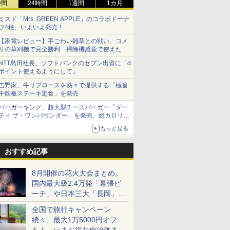
時間
24時間
1週間
1カ月
ミスド「Mrs. GREEN APPLE」のコラボドーナ
ツ4種、いよいよ発売！
【家電レビュー】手ごわい雑草との戦い、コメ
リの草刈機で完全勝利 掃除機感覚で使えた
NTT島田社長、ソフトバンクのセブン出資に「d
ポイント使えるようにして」
吉野家、牛リブロースを熱々で提供する「極旨
牛鉄板ステーキ定食」を発売
バーガーキング、超大型チーズバーガー「ダー
ティ ザ・ワンパウンダー」を発売。総カロリー
約1656kcal、総重量約527g！
もっと見る
おすすめ記事
8月開催の花火大会まとめ。
国内最大級2.4万発「幕張ビ
ーチ」や日本三大「長岡」な
ど大型イベント目白押し！
全国で旅行キャンペーン
続々、最大1万5000円オフ