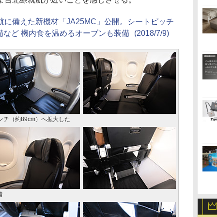
に備えた新機材「JA25MC」公開。シートピッチ
備など 機内食を温めるオーブンも装備
(2018/7/9)
ンチ（約89cm）へ拡大した
備