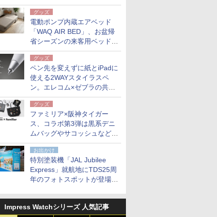
グッズ
電動ポンプ内蔵エアベッド
「WAQ AIR BED」、お盆帰
省シーズンの来客用ベッドに
も。使用後は収納バッグでコ
グッズ
ンパクトに保管
ペン先を変えずに紙とiPadに
使える2WAYスタイラスペ
ン。エレコム×ゼブラの共同
開発
グッズ
ファミリア×阪神タイガー
ス、コラボ第3弾は黒系デニ
ムバッグやサコッシュなど6
点。8月21日オンラインスト
お出かけ
アで発売
特別塗装機「JAL Jubilee
Express」就航地にTDS25周
年のフォトスポットが登場。
10月末まで青森空港に
Impress Watchシリーズ 人気記事