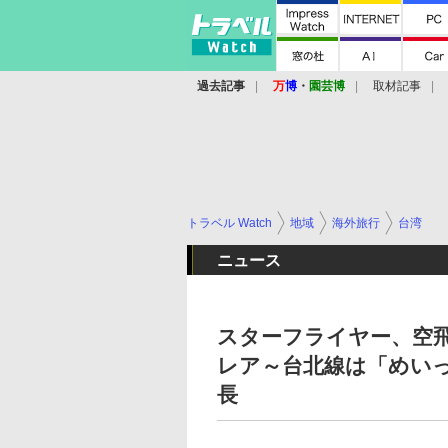
過去記事
万
博
・
園芸博
取材記事
トラベル Watch
地域
海外旅行
台湾
ニュース
スターフライヤー、空飛
レア～台北線は「めい
長