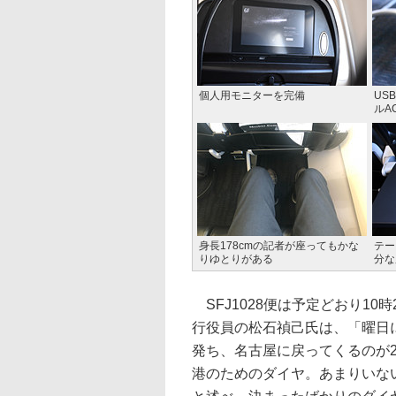
個人用モニターを完備
US
ルA
身長178cmの記者が座ってもかな
テー
りゆとりがある
分な
SFJ1028便は予定どおり10
行役員の松石禎己氏は、「曜日
発ち、名古屋に戻ってくるのが2
港のためのダイヤ。あまりいな