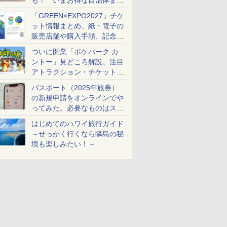
も！ いまお得な自治体まと
め
「GREEN×EXPO2027」チケ
ット情報まとめ。紙・電子の
販売店舗や購入手順、記念チ
ケットも解説
ついに開業「ポケパーク カ
ントー」見どころ解説。注目
アトラクション・チケット手
配・来場前に必要な準備は？
パスポート（2025年旅券）
の新規申請をオンラインでや
ってみた。必要なものはスマ
ホとマイナカードのみ
はじめてのハワイ旅行ガイド
～せっかく行くなら隣島の秘
境も楽しみたい！～