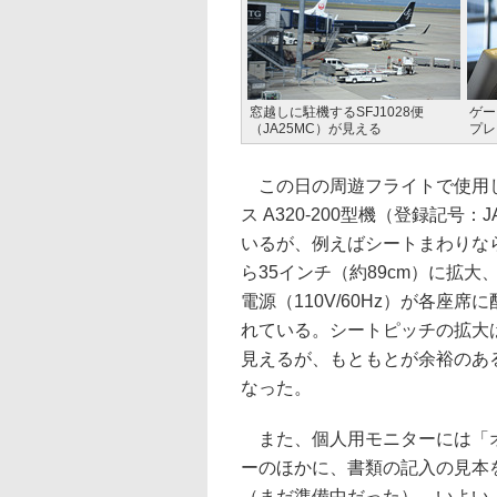
窓越しに駐機するSFJ1028便
ゲー
（JA25MC）が見える
プレ
この日の周遊フライトで使用し
ス A320-200型機（登録記
いるが、例えばシートまわりなら
ら35インチ（約89cm）に拡大
電源（110V/60Hz）が各
れている。シートピッチの拡大は
見えるが、もともとが余裕のあ
なった。
また、個人用モニターには「オ
ーのほかに、書類の記入の見本
（まだ準備中だった）、いよい