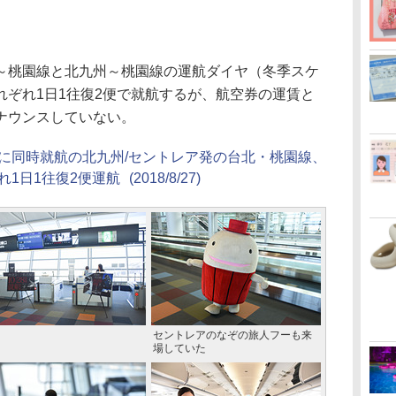
桃園線と北九州～桃園線の運航ダイヤ（冬季スケ
れぞれ1日1往復2便で就航するが、航空券の運賃と
ナウンスしていない。
日に同時就航の北九州/セントレア発の台北・桃園線、
れ1日1往復2便運航
(2018/8/27)
セントレアのなぞの旅人フーも来
場していた