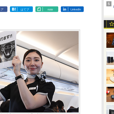
ェア
はてブ
note
LinkedIn