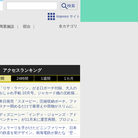
Impress サイト
全カテゴリ
商業施設
宿泊
アクセスランキング
時間
24時間
1週間
1カ月
「リサ・ラーソン」がま口ポーチ付録、大人の
おしゃれ手帖 10月号。ジャカード織の北欧猫デ
ザイン
本日発売「スヌーピー」圧縮収納ポーチ。ファ
スナー閉めるだけで着替えや荷物がスリムにま
とまる
ディズニーシー「インディ・ジョーンズ・アド
ベンチャー」が11月末に運営再開。プロジェク
ションマッピングを追加、DPAは1500円
フェラーリを手がけたピニンファリーナ、日本
の鉄道を初デザイン。南海電鉄が新たな「空港
特急」をなにわ筋線へ導入