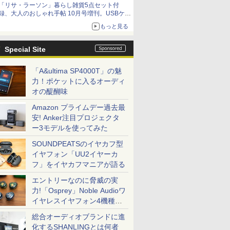
「リサ・ラーソン」暮らし雑貨5点セット付
録、大人のおしゃれ手帖 10月号増刊。USBケー
ブルや缶ケースなど
もっと見る
Special Site
「A&ultima SP4000T」の魅
力！ポケットに入るオーディ
オの醍醐味
Amazon プライムデー過去最
安! Anker注目プロジェクタ
ー3モデルを使ってみた
SOUNDPEATSのイヤカフ型
イヤフォン「UU2イヤーカ
フ」をイヤカフマニアが語る
エントリーなのに脅威の実
力!「Osprey」Noble Audioワ
イヤレスイヤフォン4機種を
一気に聴く
総合オーディオブランドに進
化するSHANLINGとは何者