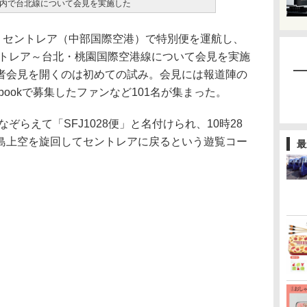
内で台北線について会見を実施した
、セントレア（中部国際空港）で特別便を運航し、
ントレア～台北・桃園国際空港線について会見を実施
者会見を開くのは初めての試み。会見には報道陣の
bookで募集したファンなど101名が集まった。
ぞらえて「SFJ1028便」と名付けられ、10時28
島上空を旋回してセントレアに戻るという遊覧コー
最