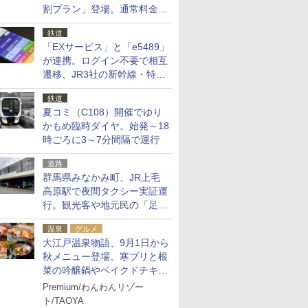
割プラン」登場。通常料金の
およそ半額でお得に夜活
鉄道
「EXサービス」と「e5489」
が連携。ログイン不要で相互
遷移、JR3社の新幹線・特急
予約をアプリで一括確認
鉄道
夏コミ（C108）開催でゆり
かもめ臨時ダイヤ。始発～18
時ごろに3～7分間隔で運行
道路
群馬県みなかみ町、JR上毛
高原駅で夜間タクシー実証運
行。観光客や地元民の「足が
ない」課題解消へ、木金土に
温泉
グルメ
2台体制
大江戸温泉物語、9月1日から
秋メニュー登場。寒ブリと根
菜の吟醸鍋やベイクドチキ
ン、ショコラ＆栗スイーツも
Premium/わんわんリゾー
食べ放題に
ト/TAOYA