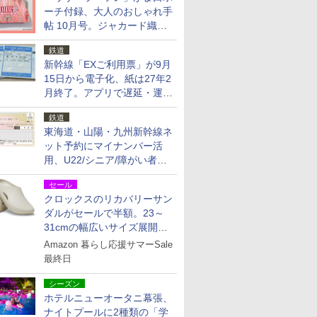
ーチ付録、大人のおしゃれ手
帖 10月号。ジャカード織の
北欧猫デザイン
鉄道
新幹線「EXご利用票」が9月
15日から電子化、紙は27年2
月終了。アプリで遅延・運休
も確認可能に
鉄道
東海道・山陽・九州新幹線ネ
ット予約にマイナンバー活
用、U22/シニア/障がい者割
を9月15日から発売
セール
クロックスのリカバリーサン
ダルがセールで半額。23～
31cmの幅広いサイズ展開、
独自のクッション素材を採用
Amazon 暮らし応援サマーSale
最終日
シーズン
ホテルニューオータニ幕張、
ナイトプールに2種類の「学