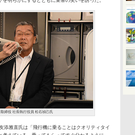
ヤを明らかにするとともに乗客の笑いを誘った。
取締役 社長執行役員 松石禎己氏
友添雅直氏は「飛行機に乗ることはクオリティタイ