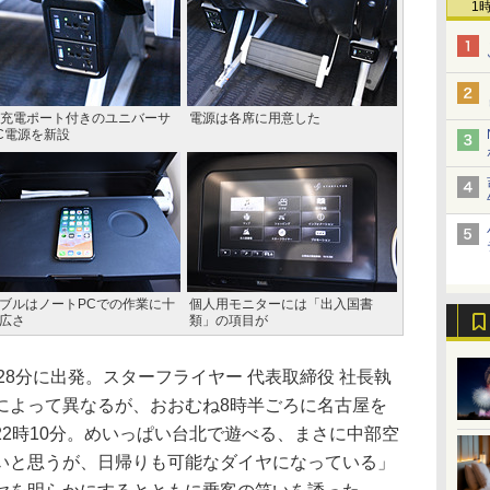
1
B充電ポート付きのユニバーサ
電源は各席に用意した
C電源を新設
ブルはノートPCでの作業に十
個人用モニターには「出入国書
広さ
類」の項目が
時28分に出発。スターフライヤー 代表取締役 社長執
によって異なるが、おおむね8時半ごろに名古屋を
2時10分。めいっぱい台北で遊べる、まさに中部空
いと思うが、日帰りも可能なダイヤになっている」