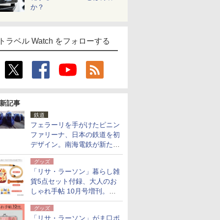
か？
トラベル Watch をフォローする
新記事
鉄道
フェラーリを手がけたピニン
ファリーナ、日本の鉄道を初
デザイン。南海電鉄が新たな
「空港特急」をなにわ筋線へ
グッズ
導入
「リサ・ラーソン」暮らし雑
貨5点セット付録、大人のお
しゃれ手帖 10月号増刊。
USBケーブルや缶ケースなど
グッズ
「リサ・ラーソン」がま口ポ