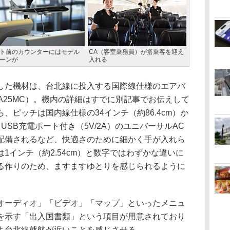
ト前のカウンターにはモデル
CA（客室乗務員）が搭乗客を迎え
ーンが
入れる
た機材は、台北線に投入する国際線仕様のエアバ
号：JA25MC）。機内の詳細はすでに別記事でお伝えして
、ピッチは国内線仕様の34インチ（約86.4cm）か
、USB充電ポート付き（5V/2A）のユニバーサルAC
座席に配備されるなど、快適さのために細かく手が入れら
1インチ（約2.54cm）と数字ではわずかな違いに
る作りのため、ますますゆとりを感じられるように
ーディオ」「ビデオ」「マップ」といったメニュ
を示す「出入国書類」という項目が用意されており
よ台北線就航が近いことを感じさせる。