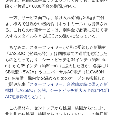
を実施。原稿執筆時点でチェックしてみても、繁忙期を
除くと片道1万6000円台の期間が多い。
一方、サービス面では、預け入れ荷物は30kgまで付
き、機内では温かい機内食（ホットミール）も提供され
る。これらの付随サービスは、別料金で必要に応じて購
入するスタイルをとるLCCとの違いになっている。
ちなみに、スターフライヤーが7月に受領した新機材
「JA25MC（登録記号）」は国際線での運航を想定した
ものとなっており、シートピッチを34インチ（約86.4c
m）から35インチ（約89cm）に拡大したほか、各席にU
SB電源（5V/2A）やユニバーサルAC電源（110V/60H
z）を装備。機内食を温めるためのオーブンも搭載した
（関連記事「
スターフライヤー、台湾線就航に備えた新
機材『JA25MC』公開。シートピッチ拡大＆全席にPC用
AC電源装備など
」）。
この機材を、セントレアから桃園、桃園から北九州、
北九州から桃園、桃園からセントレアのルートで毎日運