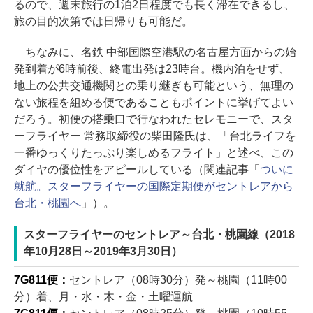
るので、週末旅行の1泊2日程度でも長く滞在できるし、
旅の目的次第では日帰りも可能だ。
ちなみに、名鉄 中部国際空港駅の名古屋方面からの始
発到着が6時前後、終電出発は23時台。機内泊をせず、
地上の公共交通機関との乗り継ぎも可能という、無理の
ない旅程を組める便であることもポイントに挙げてよい
だろう。初便の搭乗口で行なわれたセレモニーで、スタ
ーフライヤー 常務取締役の柴田隆氏は、「台北ライフを
一番ゆっくりたっぷり楽しめるフライト」と述べ、この
ダイヤの優位性をアピールしている（関連記事「
ついに
就航。スターフライヤーの国際定期便がセントレアから
台北・桃園へ
」）。
スターフライヤーのセントレア～台北・桃園線（2018
年10月28日～2019年3月30日）
7G811便：
セントレア（08時30分）発～桃園（11時00
分）着、月・水・木・金・土曜運航