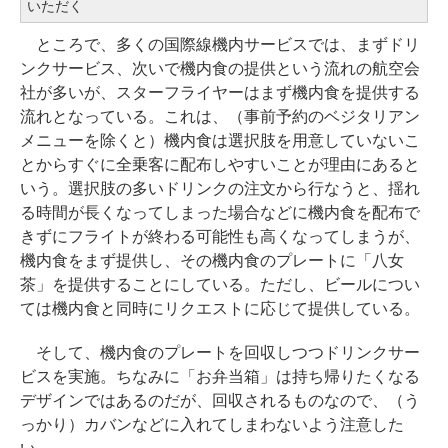
いただく
ところで、多くの国際線機内サービスでは、まずドリ
ンクサービス、次いで機内食の提供という流れの航空会
社が多いが、スターフライヤーはまず機内食を提供する
流れとなっている。これは、（事前予約のベジタリアン
メニューを除くと）機内食は選択肢を用意していないこ
とからすぐに全乗客に配布しやすいことが理由にあると
いう。選択肢の多いドリンクの注文から行なうと、揺れ
る時間が長くなってしまった場合などに機内食を配布で
きずにフライトが終わる可能性も高くなってしまうが、
機内食をまず提供し、その機内食のプレートに「八女
茶」を提供することにしている。ただし、ビールについ
ては機内食と同時にリクエストに応じて提供している。
そして、機内食のプレートを回収しつつドリンクサー
ビスを実施。ちなみに「お弁当箱」は持ち帰りたくなる
デザインではあるのだが、回収されるものなので、（う
っかり）カバンなどに入れてしまわないよう注意した