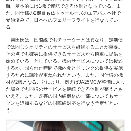
航。基本的には1機で運航できる体制となっている。ま
た、同仕様の2機目も仏トゥールーズのエアバス本社で
受領済みで、日本へのフェリーフライトを行なってい
る。
柴田氏は「国際線でもチャーターとは異なり、定期便
では同じクオリティのサービスを継続することが重要。
その点でも確実に提供できるサービスから慎重に提供を
始めている」としている。機内サービスについては後述
するが、限られた時間で機内食とドリンクの提供を実施
するために議論が重ねられたという。また、同仕様の機
材が2機となることにより、例えばJA25MCが整備に入っ
た場合でも同様のサービスを継続できる体制が整うとも
いえる。また、既存の国内線機材の一部についてもオー
ブンを追加するなどの国際線対応を行なう予定だとい
う。