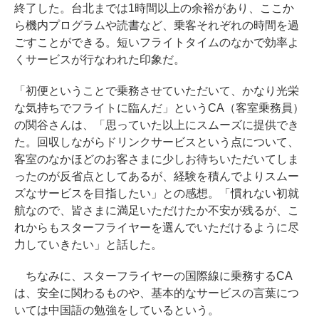
終了した。台北までは1時間以上の余裕があり、ここか
ら機内プログラムや読書など、乗客それぞれの時間を過
ごすことができる。短いフライトタイムのなかで効率よ
くサービスが行なわれた印象だ。
「初便ということで乗務させていただいて、かなり光栄
な気持ちでフライトに臨んだ」というCA（客室乗務員）
の関谷さんは、「思っていた以上にスムーズに提供でき
た。回収しながらドリンクサービスという点について、
客室のなかほどのお客さまに少しお待ちいただいてしま
ったのが反省点としてあるが、経験を積んでよりスムー
ズなサービスを目指したい」との感想。「慣れない初就
航なので、皆さまに満足いただけたか不安が残るが、こ
れからもスターフライヤーを選んでいただけるように尽
力していきたい」と話した。
ちなみに、スターフライヤーの国際線に乗務するCA
は、安全に関わるものや、基本的なサービスの言葉につ
いては中国語の勉強をしているという。