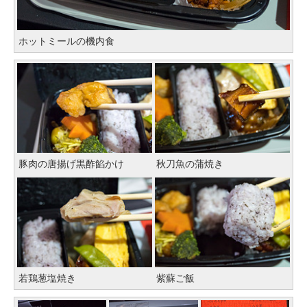
ホットミールの機内食
豚肉の唐揚げ黒酢餡かけ
秋刀魚の蒲焼き
若鶏葱塩焼き
紫蘇ご飯