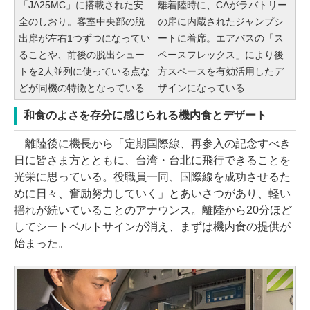
「JA25MC」に搭載された安
離着陸時に、CAがラバトリー
全のしおり。客室中央部の脱
の扉に内蔵されたジャンプシ
出扉が左右1つずつになってい
ートに着席。エアバスの「ス
ることや、前後の脱出シュー
ペースフレックス」により後
トを2人並列に使っている点な
方スペースを有効活用したデ
どが同機の特徴となっている
ザインになっている
和食のよさを存分に感じられる機内食とデザート
離陸後に機長から「定期国際線、再参入の記念すべき
日に皆さま方とともに、台湾・台北に飛行できることを
光栄に思っている。役職員一同、国際線を成功させるた
めに日々、奮励努力していく」とあいさつがあり、軽い
揺れが続いていることのアナウンス。離陸から20分ほど
してシートベルトサインが消え、まずは機内食の提供が
始まった。