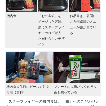
機内食
「お弁当箱」をイ
お品書き。裏面に
メージした容器。
北九州路線のメニ
黒にスターフライ
ューが書かれてい
ヤーのロゴが入っ
る
た同社らしいデザ
イン
機内食提供時にビールも注文
プレートには紙パックの八女
可能（無料）
茶も乗っている
スターフライヤーの機内食は、「和」へのこだわりと