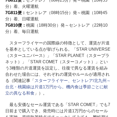
7G811便：
セントレア（08時25分）発～桃園（10時55
分）着、火曜運航
7G811便：
セントレア（08時15分）発～桃園（10時45
分）着、日曜運航
7G810便：
桃園（18時30分）発～セントレア（22時10
分）着、毎日運航
スターフライヤーの国際線の特徴として、運賃が片道
を基本としている点が挙げられる。「STAR UNIVERSE
（スターユニバース）」「STAR PLANET（スタープラ
ネット）」「STAR COMET（スターコメット）」とい
う3種類の片道運賃を設定し、往復で異なる運賃を組み
合わせた場合には、それぞれの運賃やルールが適用され
る（関連記事「
スターフライヤー、セントレア/北九州～
台北・桃園線は片道1万円から。機内食は季節ごとに献
立の異なる和食
」）。
最も安価なセール運賃である「STAR COMET」でも7
日前まで購入でき、発売時には片道1万円からのセール