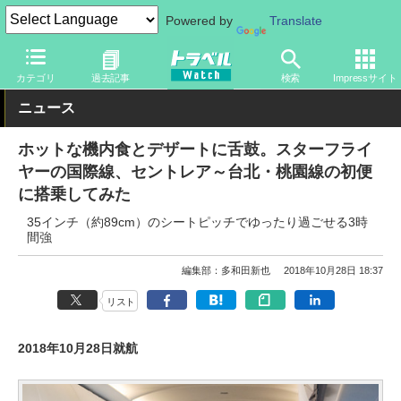
Powered by
Translate
トラベル Watch
地域
海外旅行
台湾
カテゴリ
過去記事
検索
Impressサイト
ニュース
ホットな機内食とデザートに舌鼓。スターフライ
ヤーの国際線、セントレア～台北・桃園線の初便
に搭乗してみた
35インチ（約89cm）のシートピッチでゆったり過ごせる3時
間強
編集部：多和田新也
2018年10月28日 18:37
リスト
2018年10月28日就航