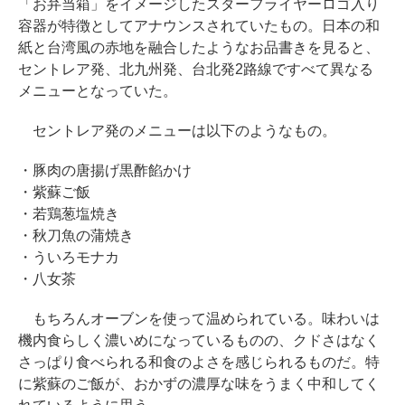
「お弁当箱」をイメージしたスターフライヤーロゴ入り
容器が特徴としてアナウンスされていたもの。日本の和
紙と台湾風の赤地を融合したようなお品書きを見ると、
セントレア発、北九州発、台北発2路線ですべて異なる
メニューとなっていた。
セントレア発のメニューは以下のようなもの。
・豚肉の唐揚げ黒酢餡かけ
・紫蘇ご飯
・若鶏葱塩焼き
・秋刀魚の蒲焼き
・ういろモナカ
・八女茶
もちろんオーブンを使って温められている。味わいは
機内食らしく濃いめになっているものの、クドさはなく
さっぱり食べられる和食のよさを感じられるものだ。特
に紫蘇のご飯が、おかずの濃厚な味をうまく中和してく