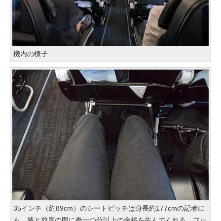
機内の様子
35インチ（約89cm）のシートピッチは身長約177cmの記者に
も、膝と前席の間に拳一つ分以上の余裕を生んでくれる。フッ