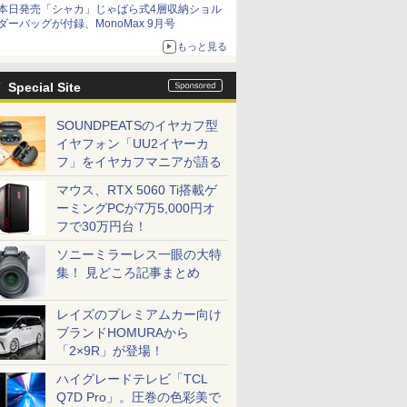
本日発売「シャカ」じゃばら式4層収納ショル
ダーバッグが付録、MonoMax 9月号
もっと見る
Special Site
SOUNDPEATSのイヤカフ型
イヤフォン「UU2イヤーカ
フ」をイヤカフマニアが語る
マウス、RTX 5060 Ti搭載ゲ
ーミングPCが7万5,000円オ
フで30万円台！
ソニーミラーレス一眼の大特
集！ 見どころ記事まとめ
レイズのプレミアムカー向け
ブランドHOMURAから
「2×9R」が登場！
ハイグレードテレビ「TCL
Q7D Pro」。圧巻の色彩美で