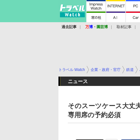
過去記事
万
博
・
園芸博
取材記事
トラベル Watch
企業・政府・官庁
鉄道
ニュース
そのスーツケース大丈
専用席の予約必須