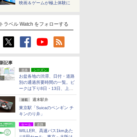
映画＆ゲームが極上体験に
トラベル Watch をフォローする
新記事
道路
シーズン
お盆各地の渋滞、日付・道路
別の通過所要時間の一覧。ピ
ークは下り8日・13日、上り
14日・15日
週末駅弁
連載
東京駅「Suicaのペンギン チ
キンのり弁」
セール
道路
WILLER、高速バス1kmあた
り5円セール。東京～大阪は