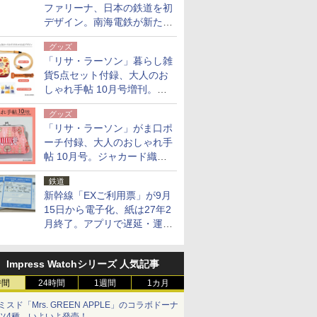
ファリーナ、日本の鉄道を初
デザイン。南海電鉄が新たな
「空港特急」をなにわ筋線へ
グッズ
導入
「リサ・ラーソン」暮らし雑
貨5点セット付録、大人のお
しゃれ手帖 10月号増刊。
USBケーブルや缶ケースなど
グッズ
「リサ・ラーソン」がま口ポ
ーチ付録、大人のおしゃれ手
帖 10月号。ジャカード織の
北欧猫デザイン
鉄道
新幹線「EXご利用票」が9月
15日から電子化、紙は27年2
月終了。アプリで遅延・運休
も確認可能に
Impress Watchシリーズ 人気記事
時間
24時間
1週間
1カ月
ミスド「Mrs. GREEN APPLE」のコラボドーナ
ツ4種、いよいよ発売！