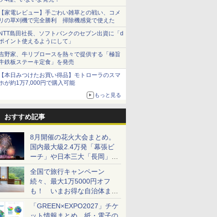
【家電レビュー】手ごわい雑草との戦い、コメ
リの草刈機で完全勝利 掃除機感覚で使えた
NTT島田社長、ソフトバンクのセブン出資に「d
ポイント使えるようにして」
吉野家、牛リブロースを熱々で提供する「極旨
牛鉄板ステーキ定食」を発売
【本日みつけたお買い得品】モトローラのスマ
ホが約1万7,000円で購入可能
もっと見る
おすすめ記事
8月開催の花火大会まとめ。
国内最大級2.4万発「幕張ビ
ーチ」や日本三大「長岡」な
ど大型イベント目白押し！
全国で旅行キャンペーン
続々、最大1万5000円オフ
も！ いまお得な自治体まと
め
「GREEN×EXPO2027」チケ
ット情報まとめ。紙・電子の