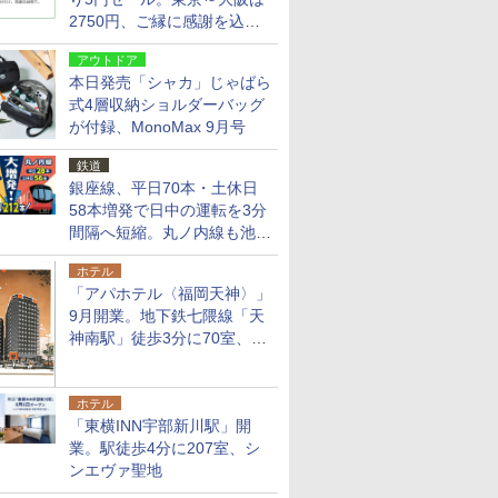
2750円、ご縁に感謝を込め
た20周年記念キャンペーン
アウトドア
本日発売「シャカ」じゃばら
式4層収納ショルダーバッグ
が付録、MonoMax 9月号
鉄道
銀座線、平日70本・土休日
58本増発で日中の運転を3分
間隔へ短縮。丸ノ内線も池袋
～中野坂上を4分間隔に
ホテル
「アパホテル〈福岡天神〉」
9月開業。地下鉄七隈線「天
神南駅」徒歩3分に70室、エ
リア初の直営店
ホテル
「東横INN宇部新川駅」開
業。駅徒歩4分に207室、シ
ンエヴァ聖地