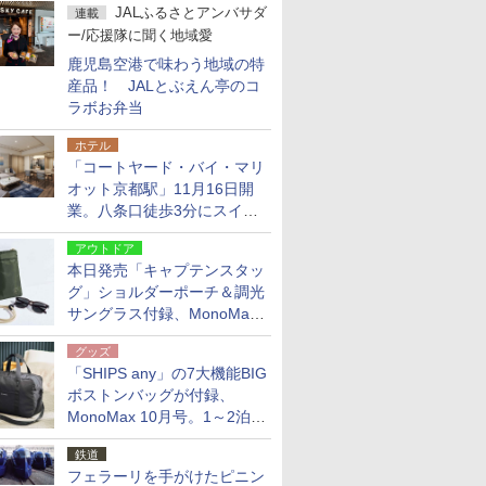
JALふるさとアンバサダ
連載
ー/応援隊に聞く地域愛
鹿児島空港で味わう地域の特
産品！ JALとぶえん亭のコ
ラボお弁当
ホテル
「コートヤード・バイ・マリ
オット京都駅」11月16日開
業。八条口徒歩3分にスイー
ト含む全270室、ダイニング
アウトドア
も併設
本日発売「キャプテンスタッ
グ」ショルダーポーチ＆調光
サングラス付録、MonoMax
9月号増刊
グッズ
「SHIPS any」の7大機能BIG
ボストンバッグが付録、
MonoMax 10月号。1～2泊の
荷物、キャリーオンも可能
鉄道
フェラーリを手がけたピニン