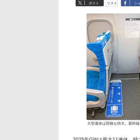
ポスト
リスト
シ
大型連休は荷物も特大。新幹線
2025年GWは最大11連休。