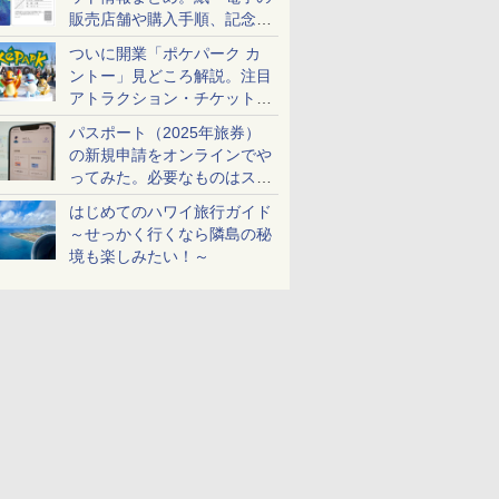
販売店舗や購入手順、記念チ
ケットも解説
ついに開業「ポケパーク カ
ントー」見どころ解説。注目
アトラクション・チケット手
配・来場前に必要な準備は？
パスポート（2025年旅券）
の新規申請をオンラインでや
ってみた。必要なものはスマ
ホとマイナカードのみ
はじめてのハワイ旅行ガイド
～せっかく行くなら隣島の秘
境も楽しみたい！～