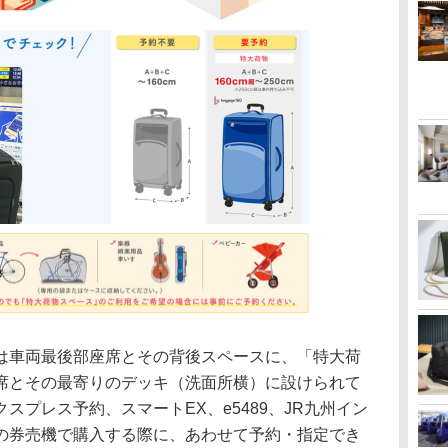
は車両最後部座席とその背後スペースに、「特大荷
席とその最寄りのデッキ（洗面所横）に設けられて
スプレス予約、スマートEX、e5489、JR九州イン
の券売機で購入する際に、あわせて予約・指定でき