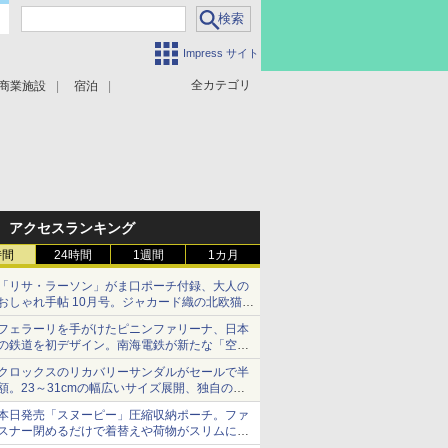
Impress サイト
全カテゴリ
商業施設
宿泊
アクセスランキング
時間
24時間
1週間
1カ月
「リサ・ラーソン」がま口ポーチ付録、大人の
おしゃれ手帖 10月号。ジャカード織の北欧猫デ
ザイン
フェラーリを手がけたピニンファリーナ、日本
の鉄道を初デザイン。南海電鉄が新たな「空港
特急」をなにわ筋線へ導入
クロックスのリカバリーサンダルがセールで半
額。23～31cmの幅広いサイズ展開、独自のク
ッション素材を採用
本日発売「スヌーピー」圧縮収納ポーチ。ファ
スナー閉めるだけで着替えや荷物がスリムにま
とまる