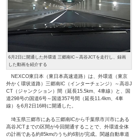
6月2日に開通した外環道 三郷南IC～高谷JCTを走行し、録画
した動画を紹介する
NEXCO東日本（東日本高速道路）は、外環道（東京
外かく環状道路）三郷南IC（インターチェンジ）～高谷J
CT（ジャンクション）間（延長15.5km、4車線）と、国
道298号の国道6号～国道357号間（延長11.4km、4車
線）を6月2日16時に開通した。
埼玉県三郷市にある三郷南ICから千葉県市川市にある
高谷JCTまでの区間が今回開通することで、外環道全体
の計画である約85kmのうち約6割が完成。関越自動車道