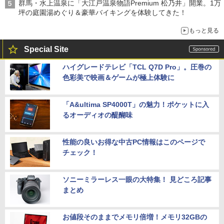
群馬・水上温泉に「大江戸温泉物語Premium 松乃井」開業。1万
坪の庭園湯めぐり＆豪華バイキングを体験してきた！
もっと見る
Special Site
ハイグレードテレビ「TCL Q7D Pro」。圧巻の
色彩美で映画＆ゲームが極上体験に
「A&ultima SP4000T」の魅力！ポケットに入
るオーディオの醍醐味
性能の良いお得な中古PC情報はこのページで
チェック！
ソニーミラーレス一眼の大特集！ 見どころ記事
まとめ
お値段そのままでメモリ倍増！メモリ32GBの