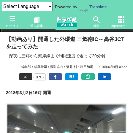
Powered by
Translate
ニュース
カテゴリ
過去記事
検索
Impressサイト
【動画あり】開通した外環道 三郷南IC～高谷JCT
を走ってみた
深夜に三郷から湾岸線まで制限速度で走って20分弱
編集部：稲葉隆司
撮影協力：酒井 利・岩田和馬
2018年6月4日 09:32
リスト
2018年6月2日16時 開通