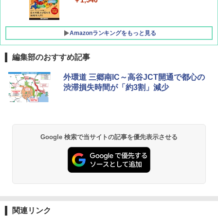
Amazonランキングをもっと見る
編集部のおすすめ記事
[キャンパーズコレクション 山善] ポップアッ
BUNDOK(バンドック)ソロ ドーム 1 EX BDK
外環道 三郷南IC～高谷JCT開通で都心の
プテント 傘みたいに広げて畳める パッとサ
-08EX カーキ ソロキャンプ ポリエステル フ
渋滞損失時間が「約3割」減少
ッとサンシェード キューブ フルクローズ メ
レーム テント
ッシュ 簡単設置 ワンタッチテント キャンプ
&ハイキング カーキ PATC-150(KH)
￥14,800
￥6,831
GRANDOOR ステンレス保冷剤 2個セット 2
Google 検索で当サイトの記事を優先表示させる
026リニューアル 急速冷凍 空間倍増 衛生的
PYKES PEAK (パイクスピーク) 着替えテン
コンパクト 保冷力長持ち
ト プライバシー テント 【中が透けない】 1
人用 折りたたみ 防災グッズ 災害用トイレ ビ
￥2,980
ーチ ピクニック ポップアップテント 携帯 簡
易 トイレテント (ブラック)
DEWEL パラソル 大型 ビーチ アウトドアパ
￥4,980
ラソル ガーデン サイトシート付 折りたたみ
関連リンク
防水 UVカット 4段階高さ調整 軽量 収納袋付