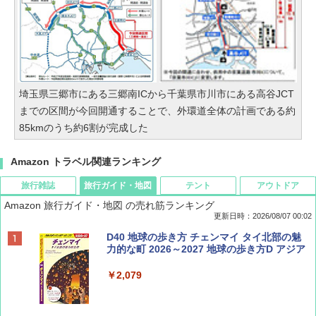
埼玉県三郷市にある三郷南ICから千葉県市川市にある高谷JCT
までの区間が今回開通することで、外環道全体の計画である約
85kmのうち約6割が完成した
Amazon トラベル関連ランキング
旅行雑誌
旅行ガイド・地図
テント
アウトドア
Amazon 旅行ガイド・地図 の売れ筋ランキング
更新日時：2026/08/07 00:02
ディズニーファン ２０２６年 ９月号 [雑
D40 地球の歩き方 チェンマイ タイ北部の魅
誌] (ＤＩＳＮＥＹ ＦＡＮ)
力的な町 2026～2027 地球の歩き方D アジア
￥713
￥2,079