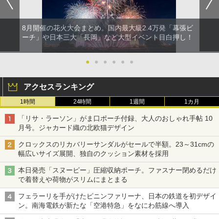
8月開催の花火大会まとめ。国内最大級2.4万発「幕張ビ
ーチ」や日本三大「長岡」など大型イベント目白押し！
●
●
●
●
●
●
アクセスランキング
1時間
24時間
1週間
1カ月
「リサ・ラーソン」がま口ポーチ付録、大人のおしゃれ手帖 10
月号。ジャカード織の北欧猫デザイン
クロックスのリカバリーサンダルがセールで半額。23～31cmの
幅広いサイズ展開、独自のクッション素材を採用
本日発売「スヌーピー」圧縮収納ポーチ。ファスナー閉めるだけ
で着替えや荷物がスリムにまとまる
フェラーリを手がけたピニンファリーナ、日本の鉄道を初デザイ
ン。南海電鉄が新たな「空港特急」をなにわ筋線へ導入