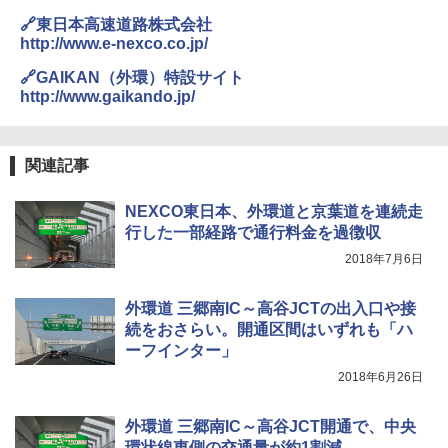
き
🔗東日本高速道路株式会社
ENDLESS BASE 《めざましテレビで紹介》
テント ワンタッチ RENEW 幅200 2-3人用 43
http://www.e-nexco.co.jp/
￥6,999
500002(88859)
🔗GAIKAN（外環）特設サイト
http://www.gaikando.jp/
￥5,999
熊撃退スプレー 熊よけスプレー 熊スプレー
【日本企業販売】超強力クマ対策スプレー 30
0ml（連続噴射30秒）110ml（連続噴射15
[キャンパーズコレクション 山善] 傘みたいに
秒）射程5～10m 安全ロック搭載 携帯収納袋
関連記事
広げるだけ パッとサッとテント ブラックコ
付き ヒグマ・イノシシ対策 自治体・教育機
ーティング フルクローズ メッシュ 3-4人用
関の購入実績 登山・キャンプ・アウトドア・
簡単設置 ポップアップテント エクルベージ
防災用品 長期保存可能 緊急時用 日本国内発
NEXCO東日本、外環道と京葉道を連続走
ュ(BC仕様) PATC-150B(EB)
送
行した一部経路で通行料金を過徴収
￥9,990
￥3,680
2018年7月6日
外環道 三郷南IC～高谷JCTの出入口や接
[キャンパーズコレクション 山善] 傘みたいに
着替えテント トイレテント 透けない【換気
続をおさらい。開通区間はいずれも「ハ
広げるだけ パッとサッとテント キューブワ
通気窓付き】収納袋付き UVカット 防水 防災
イドプラス ブラックコーティング フルクロ
コンパクト iimono117 (ブルー)
ーフインター」
ーズ メッシュ 5人用 簡単設置 ポップアップ
2018年6月26日
テント PATCW-200B エクルベージュ
￥3,080
￥15,990
外環道 三郷南IC～高谷JCT開通で、中央
環状線東側の交通量が約1割減