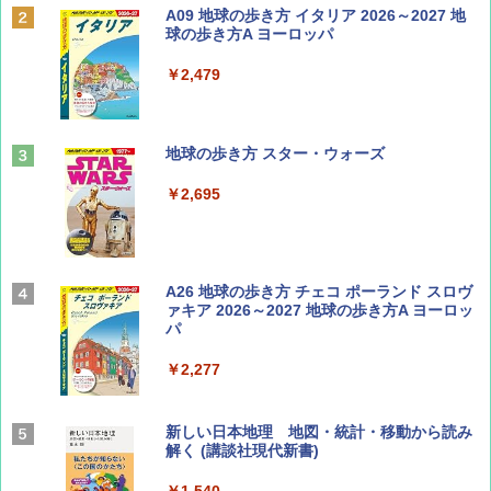
BE-PAL(ビ-パル) 2026年 9 月号【特別付録:
A09 地球の歩き方 イタリア 2026～2027 地
SOTO ミニマル"旅"財布 ランダム2種】
球の歩き方A ヨーロッパ
￥1,500
￥2,479
山と溪谷 2026年8月号「南アルプス大全」
地球の歩き方 スター・ウォーズ
￥1,540
￥2,695
Coyote No.89 特集 星野道夫 夢見る旅
A26 地球の歩き方 チェコ ポーランド スロヴ
ァキア 2026～2027 地球の歩き方A ヨーロッ
パ
￥1,540
￥2,277
AIRLINE（エアライン）2026年9月号【特
新しい日本地理 地図・統計・移動から読み
集】ボーイング110周年を祝して！
解く (講談社現代新書)
￥1,760
￥1,540