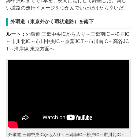
郷中央ICまでで1本を、夜間に走行して録画した。新し
い道路の走行イメージをつかんでいただけたら幸いだ。
外環道（東京外かく環状道路）を南下
ルート：
外環道 三郷中央ICから入り～三郷南IC～松戸IC
～市川北IC～市川中央IC～京葉JCT～市川南IC～高谷JC
T～湾岸線 東京方面へ
外環道 三郷中央ICから入り～三郷南IC～松戸IC～市川北IC～