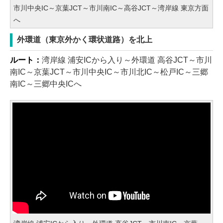
市川中央IC～京葉JCT～市川南IC～高谷JCT～湾岸線 東京方面
へ
外環道（東京外かく環状道路）を北上
ルート：
湾岸線 浦安ICから入り～外環道 高谷JCT～市川
南IC～京葉JCT～市川中央IC～市川北IC～松戸IC～三郷
南IC～三郷中央ICへ