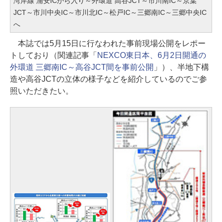
湾岸線 浦安ICから入り～外環道 高谷JCT～市川南IC～京葉
JCT～市川中央IC～市川北IC～松戸IC～三郷南IC～三郷中央IC
へ
本誌では5月15日に行なわれた事前現場公開をレポー
トしており（関連記事「
NEXCO東日本、6月2日開通の
外環道 三郷南IC～高谷JCT間を事前公開
」）、半地下構
造や高谷JCTの立体の様子などを紹介しているのでご参
照いただきたい。