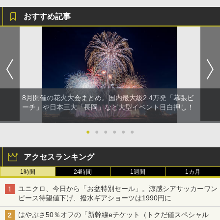
おすすめ記事
8月開催の花火大会まとめ。国内最大級2.4万発「幕張ビ
ーチ」や日本三大「長岡」など大型イベント目白押し！
●
●
●
●
●
●
アクセスランキング
1時間
24時間
1週間
1カ月
ユニクロ、今日から「お盆特別セール」。涼感シアサッカーワン
ピース待望値下げ、撥水ギアショーツは1990円に
はやぶさ50％オフの「新幹線eチケット（トクだ値スペシャル