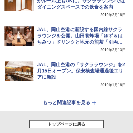
がルール上もOKに。サクララウンジでは
￥-
￥7,884
ダイニングスペースでの飲食を案内
2019年2月18日
JAL、岡山空港に新設する国内線サクラ
ラウンジを公開。山田養蜂場「ゆず＆は
ちみつ」ドリンクと地元の煎茶「引両
紋」はここだけ
2019年2月13日
JAL、岡山空港の「サクララウンジ」を2
月15日オープン。保安検査場通過後エリ
アに新設
2019年1月18日
もっと関連記事を見る
トップページに戻る