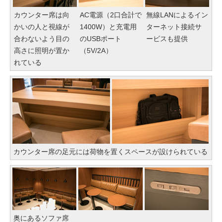
カウンター席は向
AC電源（2口合計で
無線LANによるイン
かいの人と視線が
1400W）と充電用
ターネット接続サ
合わないよう目の
のUSBポート
ービスも提供
高さに照明が置か
（5V/2A）
れている
カウンター席の足元には荷物を置くスペースが設けられている
奥にあるソファ席