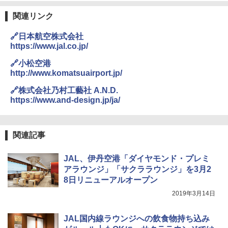
送
￥4,980
球の歩き方A ヨーロッパ
関連リンク
￥3,680
￥2,479
ENDLESS BASE 《めざましテレビで紹介》
🔗日本航空株式会社
テント ワンタッチ RENEW 幅200 2-3人用 43
https://www.jal.co.jp/
500002(89232)
GRANDOOR ステンレス保冷剤 2個セット 2
026リニューアル 急速冷凍 空間倍増 衛生的
A26 地球の歩き方 チェコ ポーランド スロヴ
🔗小松空港
コンパクト 保冷力長持ち
ァキア 2026～2027 地球の歩き方A ヨーロッ
￥5,999
http://www.komatsuairport.jp/
パ
￥2,980
🔗株式会社乃村工藝社 A.N.D.
￥2,277
[キャンパーズコレクション 山善] 傘みたいに
https://www.and-design.jp/ja/
広げるだけ パッとサッとテント ブラックコ
ーティング フルクローズ メッシュ 3-4人用
ポインターライト 強力 小型 緑色/赤色/青紫色
簡単設置 ポップアップテント エクルベージ
USB充電式 高精度 超長距離照射 長時間使用
新しい日本地理 地図・統計・移動から読み
ュ(BC仕様) PATC-150B(EB)
可能 安全ロック付き 高安全性 金属製耐久 コ
解く (講談社現代新書)
関連記事
ンパクト多機能設計 持ち運び便利 アウトド
ア/オフィス/教育現場/展示会用 緑
￥9,990
￥1,540
JAL、伊丹空港「ダイヤモンド・プレミ
￥1,180
アラウンジ」「サクララウンジ」を3月2
8日リニューアルオープン
[キャンパーズコレクション 山善] 傘みたいに
広げるだけ パッとサッとテント キューブワ
2019年3月14日
イド ブラックコーティング フルクローズ メ
電動エアーポンプ SUP用 20PSI 電動ポンプ
ッシュ 4人用 簡単設置 ポップアップテント P
ゴムボート 空気入れ 空気抜き 自動停止 過熱
ATCW-150B エクルベージュ
保護 日光可読lcd 7種類ノズル付き
JAL国内線ラウンジへの飲食物持ち込み