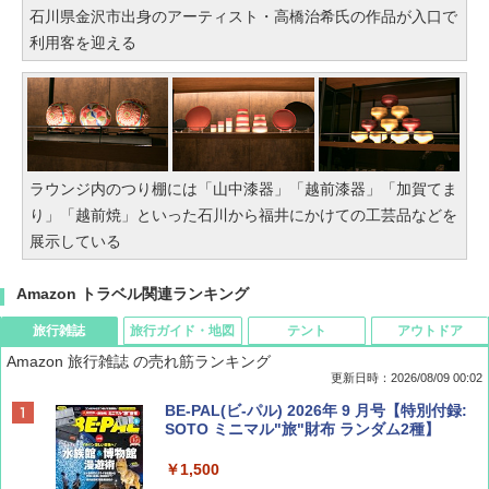
石川県金沢市出身のアーティスト・高橋治希氏の作品が入口で
利用客を迎える
ラウンジ内のつり棚には「山中漆器」「越前漆器」「加賀てま
り」「越前焼」といった石川から福井にかけての工芸品などを
展示している
Amazon トラベル関連ランキング
旅行雑誌
旅行ガイド・地図
テント
アウトドア
Amazon 旅行雑誌 の売れ筋ランキング
更新日時：2026/08/09 00:02
BE-PAL(ビ-パル) 2026年 9 月号【特別付録:
SOTO ミニマル"旅"財布 ランダム2種】
￥1,500