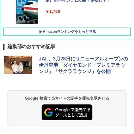
集】ボーイング110周年を祝して！
￥1,760
Amazonランキングをもっと見る
編集部のおすすめ記事
D40 地球の歩き方 チェンマイ タイ北部の魅
[キャンパーズコレクション 山善] ポップアッ
DEWEL パラソル 大型 ビーチ アウトドアパ
JAL、3月28日にリニューアルオープンの
力的な町 2026～2027 地球の歩き方D アジア
プテント 傘みたいに広げて畳める パッとサ
ラソル ガーデン サイトシート付 折りたたみ
伊丹空港「ダイヤモンド・プレミアラウ
ッとサンシェード キューブ フルクローズ メ
防水 UVカット 4段階高さ調整 軽量 収納袋付
ンジ」「サクララウンジ」を公開
ッシュ 簡単設置 ワンタッチテント キャンプ
き
￥2,079
&ハイキング カーキ PATC-150(KH)
￥6,459
￥6,830
地球の歩き方 スター・ウォーズ
Google 検索で当サイトの記事を優先表示させる
熊撃退スプレー 熊よけスプレー 熊スプレー
PYKES PEAK (パイクスピーク) 着替えテン
【日本企業販売】超強力クマ対策スプレー 30
￥2,695
ト プライバシー テント 【中が透けない】 1
0ml（連続噴射30秒）110ml（連続噴射15
人用 折りたたみ 防災グッズ 災害用トイレ ビ
秒）射程5～10m 安全ロック搭載 携帯収納袋
ーチ ピクニック ポップアップテント 携帯 簡
付き ヒグマ・イノシシ対策 自治体・教育機
易 トイレテント (ブラック)
関の購入実績 登山・キャンプ・アウトドア・
防災用品 長期保存可能 緊急時用 日本国内発
A09 地球の歩き方 イタリア 2026～2027 地