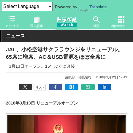
Powered by
Translate
トラベル Watch
企業・政府・官庁
国内エアライン
JAL
カテゴリ
過去記事
検索
Impressサイト
ニュース
JAL、小松空港サクララウンジをリニューアル。
65席に増席、AC＆USB電源をほぼ全席に
3月13日オープン。15年ぶりに改装
編集部：稲葉隆司
2018年3月12日 17:43
リスト
2018年3月13日 リニューアルオープン