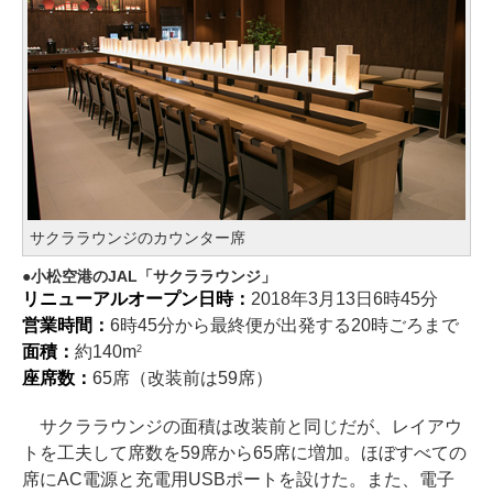
サクララウンジのカウンター席
小松空港のJAL「サクララウンジ」
リニューアルオープン日時：
2018年3月13日6時45分
営業時間：
6時45分から最終便が出発する20時ごろまで
面積：
約140m
2
座席数：
65席（改装前は59席）
サクララウンジの面積は改装前と同じだが、レイアウ
トを工夫して席数を59席から65席に増加。ほぼすべての
席にAC電源と充電用USBポートを設けた。また、電子