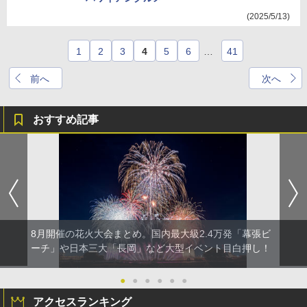
(2025/5/13)
1
2
3
4
5
6
…
41
前へ
次へ
おすすめ記事
8月開催の花火大会まとめ。国内最大級2.4万発「幕張ビ
ーチ」や日本三大「長岡」など大型イベント目白押し！
●
●
●
●
●
●
アクセスランキング