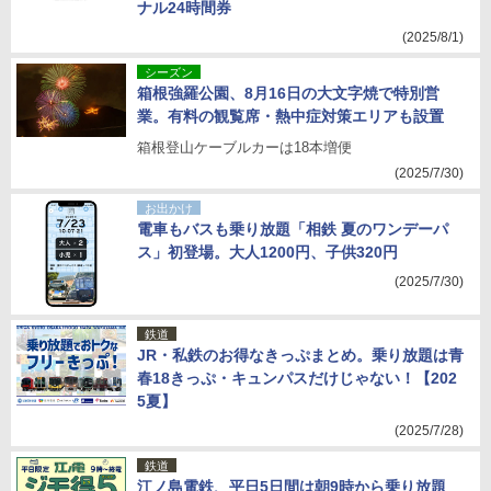
ナル24時間券
(2025/8/1)
シーズン
箱根強羅公園、8月16日の大文字焼で特別営
業。有料の観覧席・熱中症対策エリアも設置
箱根登山ケーブルカーは18本増便
(2025/7/30)
お出かけ
電車もバスも乗り放題「相鉄 夏のワンデーパ
ス」初登場。大人1200円、子供320円
(2025/7/30)
鉄道
JR・私鉄のお得なきっぷまとめ。乗り放題は青
春18きっぷ・キュンパスだけじゃない！【202
5夏】
(2025/7/28)
鉄道
江ノ島電鉄、平日5日間は朝9時から乗り放題