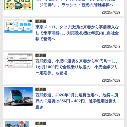
「ジモ得5」。ラッシュ・観光の混雑緩和へ
(2025/7/28)
鉄道
東京メトロ、タッチ決済は来春から事前購入な
しで乗車可能に。対応改札機は年度内に自社全
駅で整備へ
(2025/7/24)
鉄道
西武鉄道、小児IC運賃を来春から50円均一に。
1か月1000円で全線乗り放題の「小児全線フリ
ー定期券」も登場
(2025/7/23)
鉄道
西武鉄道、2026年3月に運賃改定へ。池袋～所
沢のIC運賃は356円→402円、通学定期は据え
置き
(2025/7/23)
鉄道