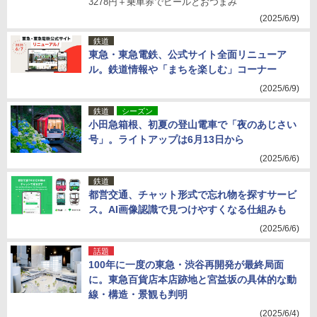
3278円＋乗車券でビールとおつまみ
(2025/6/9)
鉄道
東急・東急電鉄、公式サイト全面リニューア
ル。鉄道情報や「まちを楽しむ」コーナー
(2025/6/9)
鉄道
シーズン
小田急箱根、初夏の登山電車で「夜のあじさい
号」。ライトアップは6月13日から
(2025/6/6)
鉄道
都営交通、チャット形式で忘れ物を探すサービ
ス。AI画像認識で見つけやすくなる仕組みも
(2025/6/6)
話題
100年に一度の東急・渋谷再開発が最終局面
に。東急百貨店本店跡地と宮益坂の具体的な動
線・構造・景観も判明
(2025/6/4)