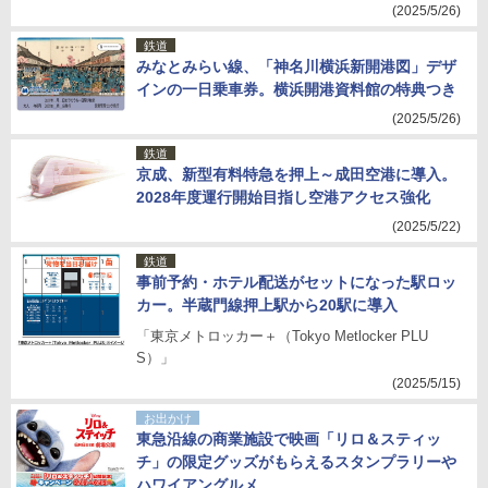
(2025/5/26)
鉄道
みなとみらい線、「神名川横浜新開港図」デザ
インの一日乗車券。横浜開港資料館の特典つき
(2025/5/26)
鉄道
京成、新型有料特急を押上～成田空港に導入。
2028年度運行開始目指し空港アクセス強化
(2025/5/22)
鉄道
事前予約・ホテル配送がセットになった駅ロッ
カー。半蔵門線押上駅から20駅に導入
「東京メトロッカー＋（Tokyo Metlocker PLU
S）」
(2025/5/15)
お出かけ
東急沿線の商業施設で映画「リロ＆スティッ
チ」の限定グッズがもらえるスタンプラリーや
ハワイアングルメ