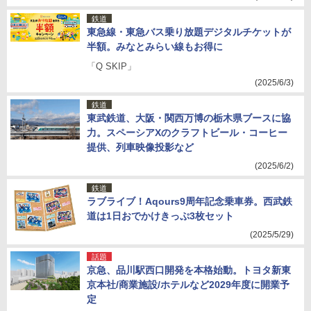
鉄道
東急線・東急バス乗り放題デジタルチケットが
半額。みなとみらい線もお得に
「Q SKIP」
(2025/6/3)
鉄道
東武鉄道、大阪・関西万博の栃木県ブースに協
力。スペーシアXのクラフトビール・コーヒー
提供、列車映像投影など
(2025/6/2)
鉄道
ラブライブ！Aqours9周年記念乗車券。西武鉄
道は1日おでかけきっぷ3枚セット
(2025/5/29)
話題
京急、品川駅西口開発を本格始動。トヨタ新東
京本社/商業施設/ホテルなど2029年度に開業予
定