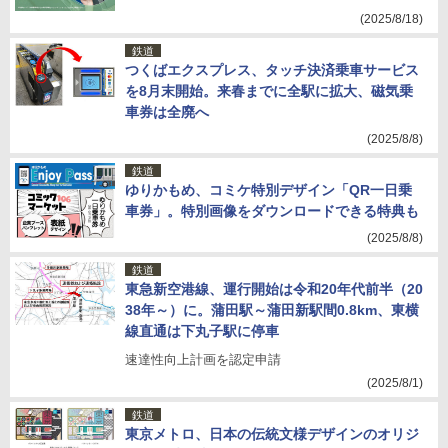
(2025/8/18)
鉄道
つくばエクスプレス、タッチ決済乗車サービス
を8月末開始。来春までに全駅に拡大、磁気乗
車券は全廃へ
(2025/8/8)
鉄道
ゆりかもめ、コミケ特別デザイン「QR一日乗
車券」。特別画像をダウンロードできる特典も
(2025/8/8)
鉄道
東急新空港線、運行開始は令和20年代前半（20
38年～）に。蒲田駅～蒲田新駅間0.8km、東横
線直通は下丸子駅に停車
速達性向上計画を認定申請
(2025/8/1)
鉄道
東京メトロ、日本の伝統文様デザインのオリジ