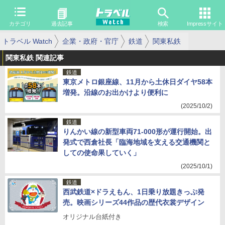
カテゴリ
過去記事
検索
Impressサイト
トラベル Watch
企業・政府・官庁
鉄道
関東私鉄
関東私鉄 関連記事
鉄道
東京メトロ銀座線、11月から土休日ダイヤ58本
増発。沿線のお出かけより便利に
(2025/10/2)
鉄道
りんかい線の新型車両71-000形が運行開始。出
発式で西倉社長「臨海地域を支える交通機関と
しての使命果していく」
(2025/10/1)
鉄道
西武鉄道×ドラえもん、1日乗り放題きっぷ発
売。映画シリーズ44作品の歴代衣裳デザイン
オリジナル台紙付き