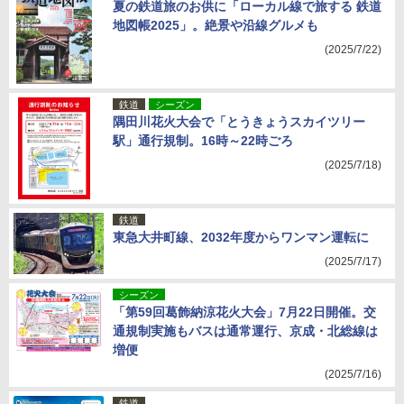
夏の鉄道旅のお供に「ローカル線で旅する 鉄道
地図帳2025」。絶景や沿線グルメも
(2025/7/22)
鉄道
シーズン
隅田川花火大会で「とうきょうスカイツリー
駅」通行規制。16時～22時ごろ
(2025/7/18)
鉄道
東急大井町線、2032年度からワンマン運転に
(2025/7/17)
シーズン
「第59回葛飾納涼花火大会」7月22日開催。交
通規制実施もバスは通常運行、京成・北総線は
増便
(2025/7/16)
鉄道