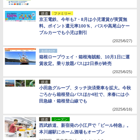
鉄道
ファミリー
京王電鉄、今年も7・8月は小児運賃が実質無
料。ポイント還元率100％、バスや高尾山ケー
ブルカーでも小児は割引
(2025/6/27)
お出かけ
箱根ロープウェイ・箱根海賊船、10月1日に運
賃改定。乗り放題パスは2日券が終売
(2025/6/25)
鉄道
小田急グループ、タッチ決済乗車を拡大。今秋
ごろから箱根登山バスほか4社で、来春には小
田急線・箱根登山線でも
(2025/6/16)
鉄道
シーズン
西武鉄道、新宿発の小江戸で「ビール特急」。
本川越駅にホーム酒場もオープン