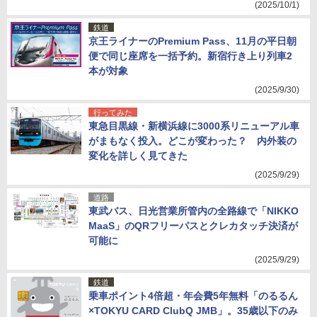
(2025/10/1)
鉄道
京王ライナーのPremium Pass、11月の平日朝
便で同じ座席を一括予約。新宿行き上り列車2
本が対象
(2025/9/30)
行ってみた
東急目黒線・新横浜線に3000系リニューアル車
がまもなく投入。どこが変わった？ 内外装の
変化を詳しく見てきた
(2025/9/29)
道路
東武バス、日光営業所管内の全路線で「NIKKO
MaaS」のQRフリーパスとクレカタッチ決済が
可能に
(2025/9/29)
鉄道
乗車ポイント4倍超・年会費5年無料「のるるん
×TOKYU CARD ClubQ JMB」。35歳以下のみ