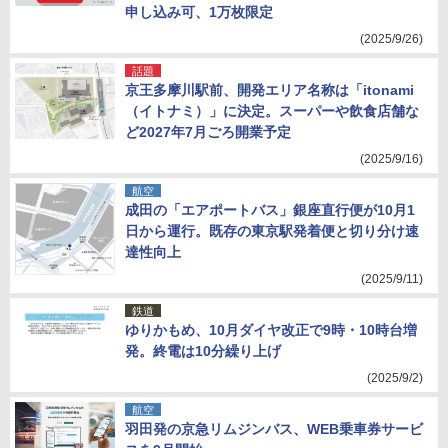
申し込み可、1万枚限定
(2025/9/26)
話題
京王多摩川駅前、開発エリア名称は「itonami
（イトナミ）」に決定。スーパーや飲食店舗な
ど2027年7月ごろ開業予定
(2025/9/16)
航空
成田の「エアポートバス」銀座直行便が10月1
日から運行。既存の東京駅発着便と切り分け速
達性向上
(2025/9/11)
鉄道
ゆりかもめ、10月ダイヤ改正で9時・10時台増
発。終電は10分繰り上げ
(2025/9/2)
航空
羽田発の京急リムジンバス、WEB乗車券サービ