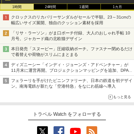
1時間
24時間
1週間
1カ月
クロックスのリカバリーサンダルがセールで半額。23～31cmの
幅広いサイズ展開、独自のクッション素材を採用
「リサ・ラーソン」がま口ポーチ付録、大人のおしゃれ手帖 10
月号。ジャカード織の北欧猫デザイン
本日発売「スヌーピー」圧縮収納ポーチ。ファスナー閉めるだけ
で着替えや荷物がスリムにまとまる
ディズニーシー「インディ・ジョーンズ・アドベンチャー」が
11月末に運営再開。プロジェクションマッピングを追加、DPA
は1500円
フェラーリを手がけたピニンファリーナ、日本の鉄道を初デザイ
ン。南海電鉄が新たな「空港特急」をなにわ筋線へ導入
もっと見る
トラベル Watch をフォローする