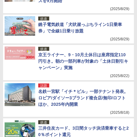
スを9月開始
(2025/8/29)
鉄道
銚子電気鉄道「犬吠崖っぷちライン1日乗車
券」で全線1日乗り放題
(2025/8/29)
鉄道
京王ライナー、9・10月土休日は座席指定110
円引き。朝の一部列車が対象の「土休日割引キ
ャンペーン」実施
(2025/8/22)
話題
名鉄一宮駅「イチ＊ビル」一部テナント発表。
ロピア/ダイソー3ブランド複合店/無印/ロフト
ほか、2025年内開業
(2025/8/18)
鉄道
三井住友カード、3日間タッチ決済乗車すると2
0％ポイント還元