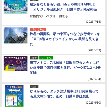
横浜みなとみらい線、Mrs. GREEN APPLE
「オリジナル台紙付き一日乗車券」限定発売
駅構内でBGM放送・物販も
(2025/7/15)
行ってみた
渋谷の再開発、駅の東西をつなぐ歩行者デッキ
「東口4階スカイウェイ」からの眺望を見てき
た
(2025/7/9)
鉄道
シーズン
東京メトロ、7月26日「隅田川花火大会」に伴
い銀座線で臨時列車を運行。ピーク時は2～3分
間隔
(2025/7/4)
鉄道
ゆりかもめ、タッチ決済乗車は1日何回乗って
も最大820円に。紙の一日乗車券は廃止
(2025/6/30)