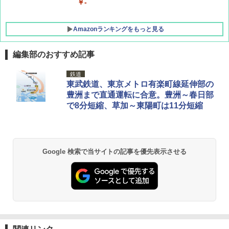
￥-
Amazonランキングをもっと見る
編集部のおすすめ記事
GRANDOOR ステンレス保冷剤 2個セット 2
鉄道
026リニューアル 急速冷凍 空間倍増 衛生的
東武鉄道、東京メトロ有楽町線延伸部の
コンパクト 保冷力長持ち
豊洲まで直通運転に合意。豊洲～春日部
で8分短縮、草加～東陽町は11分短縮
￥2,980
BUNDOK(バンドック)ソロ ドーム 1 EX BDK
-08EX カーキ ソロキャンプ ポリエステル フ
Google 検索で当サイトの記事を優先表示させる
レーム ドーム型 テント
￥14,800
DEWEL パラソル 大型 ビーチ アウトドアパ
ラソル ガーデン サイトシート付 折りたたみ
防水 UVカット 4段階高さ調整 軽量 収納袋付
き