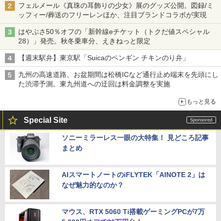
フェルメール《真珠の耳飾りの少女》展のグッズ公開。図録/ミ
ッフィー/葬送のフリーレンほか、注目ブランドコラボが実現
はやぶさ50％オフの「新幹線eチケット（トクだ値スペシャル
28）」発売。秋冬乗車分、えきねっと限定
【週末駅弁】東京駅「Suicaのペンギン チキンのり弁」
九州の高速道路、お盆期間は松橋ICなど通行止め端末を先頭にし
た渋滞予測。東九州道への迂回は料金調整を実施
もっと見る
Special Site
ソニーミラーレス一眼の大特集！ 見どころ記事
まとめ
AIスマートノートのiFLYTEK「AINOTE 2」は
なぜ魅力的なのか？
マウス、RTX 5060 Ti搭載ゲーミングPCが7万