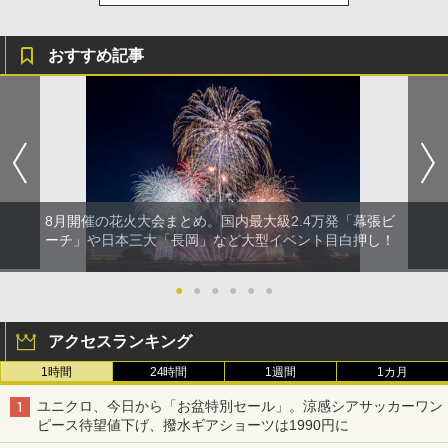
おすすめ記事
8月開催の花火大会まとめ。国内最大級2.4万発「幕張ビ
ーチ」や日本三大「長岡」など大型イベント目白押し！
●
●
●
●
●
●
アクセスランキング
1時間
24時間
1週間
1カ月
ユニクロ、今日から「お盆特別セール」。涼感シアサッカーワン
ピース待望値下げ、撥水ギアショーツは1990円に