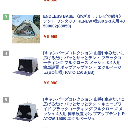
￥4,980
￥1,540
￥0
ENDLESS BASE 《めざましテレビで紹介》
テント ワンタッチ RENEW 幅200 2-3人用 43
500002(88859)
Coyote No.89 特集 星野道夫 夢見る旅
A09 地球の歩き方 イタリア 2026～2027 地
球の歩き方A ヨーロッパ
￥5,999
￥1,540
￥2,479
[キャンパーズコレクション 山善] 傘みたいに
広げるだけ パッとサッとテント ブラックコ
ーティング フルクローズ メッシュ 3-4人用
簡単設置 ポップアップテント エクルベージ
AIRLINE（エアライン）2026年9月号【特
A26 地球の歩き方 チェコ ポーランド スロヴ
ュ(BC仕様) PATC-150B(EB)
集】ボーイング110周年を祝して！
ァキア 2026～2027 地球の歩き方A ヨーロッ
パ
￥9,990
￥1,760
￥2,277
[キャンパーズコレクション 山善] 傘みたいに
広げるだけ パッとサッとテント キューブワ
イド ブラックコーティング フルクローズ メ
ッシュ 4人用 簡単設置 ポップアップテント P
ATCW-150B エクルベージュ