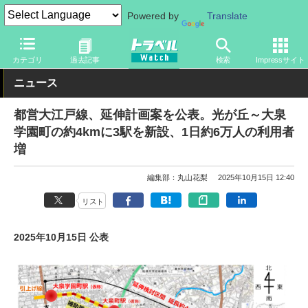
Powered by
Translate
トラベル Watch
地域
国内旅行
東京
カテゴリ
過去記事
検索
Impressサイト
ニュース
都営大江戸線、延伸計画案を公表。光が丘～大泉
学園町の約4kmに3駅を新設、1日約6万人の利用者
増
編集部：丸山花梨
2025年10月15日 12:40
リスト
2025年10月15日 公表