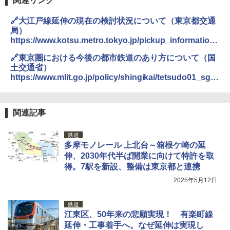
関連リンク
￥6,459
🔗大江戸線延伸の現在の検討状況について（東京都交通
局）
https://www.kotsu.metro.tokyo.jp/pickup_information/
ポインターライト 強力 小型 緑色/赤色/青紫色
news/subway/2025/sub_i_2025101512233_h.html
USB充電式 高精度 超長距離照射 長時間使用
🔗東京圏における今後の都市鉄道のあり方について（国
可能 安全ロック付き 高安全性 金属製耐久 コ
土交通省）
ンパクト多機能設計 持ち運び便利 アウトド
https://www.mlit.go.jp/policy/shingikai/tetsudo01_sg_
ア/オフィス/教育現場/展示会用 緑
000261.html
￥1,180
関連記事
熊撃退スプレー 熊よけスプレー 熊スプレー
鉄道
【日本企業販売】超強力クマ対策スプレー 30
多摩モノレール 上北台～箱根ケ崎の延
0ml（連続噴射30秒）110ml（連続噴射15
伸、2030年代半ば開業に向けて特許を取
秒）射程5～10m 安全ロック搭載 携帯収納袋
付き ヒグマ・イノシシ対策 自治体・教育機
得。7駅を新設、整備は東京都と連携
関の購入実績 登山・キャンプ・アウトドア・
2025年5月12日
防災用品 長期保存可能 緊急時用 日本国内発
送
鉄道
￥3,680
江東区、50年来の悲願実現！ 有楽町線
延伸・工事着手へ。なぜ延伸は実現し