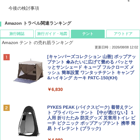
今後の検討事項
Amazon トラベル関連ランキング
旅行雑誌
旅行ガイド・地図
テント
アウトドア
Amazon テント の売れ筋ランキング
更新日時：2026/08/08 12:02
BE-PAL(ビ-パル) 2026年 9 月号【特別付録:
D40 地球の歩き方 チェンマイ タイ北部の魅
[キャンパーズコレクション 山善] ポップアッ
SOTO ミニマル"旅"財布 ランダム2種】
力的な町 2026～2027 地球の歩き方D アジア
プテント 傘みたいに広げて畳める パッとサ
ッとサンシェード キューブ フルクローズ メ
ッシュ 簡単設置 ワンタッチテント キャンプ
￥1,500
￥2,079
&ハイキング カーキ PATC-150(KH)
￥6,830
ディズニーファン ２０２６年 ９月号 [雑
地球の歩き方 スター・ウォーズ
誌] (ＤＩＳＮＥＹ ＦＡＮ)
PYKES PEAK (パイクスピーク) 着替えテン
￥2,695
ト プライバシー テント 【中が透けない】 1
￥713
人用 折りたたみ 防災グッズ 災害用トイレ ビ
ーチ ピクニック ポップアップテント 携帯 簡
易 トイレテント (ブラック)
山と溪谷 2026年8月号「南アルプス大全」
僕が見た未来【完全版】